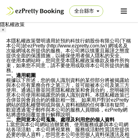
隱私權政策
×
本隱私權政策聲明適用於預約科技行銷股份有限公司(下稱
本公司)於ezPretty (http://www.ezpretty.com.tw) 網域名及
次級網域名所提供的服務。本公司將以慎重且嚴謹之態度
提供全面的保護措施，以確保使用者個人隱私的安全。
在使用本網站時，您同意受本隱私權政策條款及條件所拘
束，如果您不同意，請不要使用或取得本公司所提供的服
務。
一、適用範圍
根據以下所述，您的個人識別資料的某些部分將被揭露給
與本公司有業務合作之第三方，並可能被本公司及第三方
使用。通過註冊並同意隱私權政策和會員合約，您明確同
意本公司使用和揭露您的個人識別資料。本隱私權政策已
合併並與會員合約的條款相一致。 如果用戶對於ezPretty
網站的隱私權聲明或與個人資料相關的任何事項有疑問，
歡迎透過電子郵件與本公司的服務人員聯絡，ezPretty網
站將盡快回覆並進行解釋說明。
二、您同意本公司蒐集、處理及利用您的個人資料
1.當您與本公司網站洽辦業務、使用服務或參與本公司網
站各項活動，本公司將視業務、服務或活動性質請您提供
必要的個人資料，您同意本公司依照個人資料保護法及相