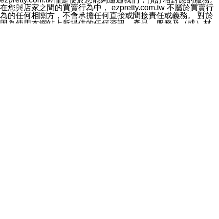
料於行銷活動資訊、商品訊息或新服務等相關行銷，且於
在您與店家之間的買賣行為中， ezpretty.com.tw 不屬於買賣行
首次行銷時，將提供您表示拒絕行銷之方式，本公司不會
為的任何相關方，不會承擔任何直接或間接責任或義務。 對於
向您索取相關費用。如您拒絕接受行銷服務或嗣後欲拒絕
因為使用本網站上所提供的任何資訊、產品、服務及（或）材
時，均可隨時通知本公司，本公司、所屬集團、關係企業
料，而產生或導致的任何損失或損害，ezpretty.com.tw 及其管
或與其合作行銷之第三方業務合作公司或第三方業務合作
理人員、員工或代表人均對此不承擔任何責任。 儘管
公司將立即停止利用您的個人資料行銷。
ezpretty.com.tw 已經盡了適當努力確保本網站上所列的服務符
四、個人資料利用之期間、地區、對象及方式如下
合合理的標準，仍不得將本網站內所列出的任何服務視為
1.期間：您同意於本公司存續期間或依法令之資料保存期
ezpretty.com.tw 推薦的服務，或是認為其代表該服務將會適用
間內，以及您的個人資料蒐集之目的消失或期限屆滿時，
於該用戶。如果該服務不適用於您，ezpretty.com.tw 將對此不
本公司得繼續保存、處理或利用您的個人資料。
承擔任何責任。
2.地區：就中華民國領域內。
網站使用者的守法義務及承諾
3.對象：本公司所屬公司(本公司)及其分公司、本公司之關
本條款構成您與 ezPretty 間之有效契約。 本條款中如有一部無
係企業、其他與本公司有業務往來或合作之機構。
效時，不影響其他條款之效力。 本條款如有未盡之處，雙方均
4.方式：以電話、簡訊、電子郵件、紙本或其他合於當時
應依誠實信用、平等互惠原則，共商解決之道。
科技之適當方式作個人資料之利用，(包括任何依法得利用
年齡和責任
之方式，但不限於使用於本網站或與外部合作之行銷)並於
你向 ezpretty.com.tw您確認您已經達到使用本網站的合法年
法令容許之範圍內，為行銷建檔、揭露、轉介或交互運用
齡。可以針對您在使用本網站時產生的任何責任，形成有約束力
予本公司及其合作對象。
的法律責任。您理解使用本網站時及他人使用您的登錄資訊使用
五、個人資料之類別
本網站時所產生的交易責任。
本聲明所指之個人資料類別如下:
網站連結
1.您提供之資料，包括您的姓名、性別、連絡方式(包括但
本網站可能包含有通往ezpretty.com.tw以外的其他方所運營網站
不限於電話、E-MAIL及地址等)、服務單位、職稱、為完
的超連結。此類超連結僅提供用於參考。此類網站不是由
成收款或付款所需之資料、IＰ位址、及其他得以直接或間
ezpretty.com.tw 控制，我們對其內容不承擔任何責任。在本網
接識別使用者身分之個人資料，及執行職務或業務之必要
站上加入通往此類網站的超連結，並非暗示我們贊同此類網站上
範圍內所需蒐集、處理及利用的個人資料。
的材料或是與其經營人之間存在任何聯繫。
2.為提升服務品質，本公司會依照所提供服務之性質，記
智慧財產權聲明
錄使用者的IP位址、以及在本公司內的瀏覽活動(例如，使
本網站上的所有資訊、內容、圖片、文字、聲音、圖像22、按
用者所使用的軟硬體、所點選的網頁)等資料，但是這些資
鈕、商標、服務標章及商品名稱均受中華民國國家法律及國際條