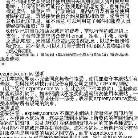
有合作關係之業務夥伴使用您的去識別化個人資料與您您
聯絡，並傳送那些可能符合您興趣的訊息給您，例如特定
標題廣告、優惠內容、行政通知、產品內容及有關您使用
網站的訊息。透過接受會員合約及隱私權政策，您明示同
意收取此項訊息。如不願意,可以利用電子郵件和服務人員
聯絡請客服取消功能。
6.針對已註冊認證店家或是消費者，當執行預約或是線上
支付，平台營運需求將會使用 email，姓名，手機，授權
之通訊帳號，來推播系統資訊或提醒訊息，以提升服務體
驗價值。如不願意,可以利用電子郵件和服務人員聯絡請客
服取消功能。
7.店家端服務人員資料 (舉例拍照或是地理資訊) 同意僅提
服務條款
供所屬店家管理人員可以使用消費者的作品集資料和員工
×
打卡個人圖像行為。本公司及ezPretty平台不會做任何使
用。
ezpretty.com.tw 聲明
三、本公司對您個人資料的揭露
使用本網站即表示完全同意無條件接受，使用並遵守本網站所有
1.基於現有服務平台的監管環境，預約科技保證不會揭露
條款。您與預約科技行銷股份有限公司之網站 ezPretty 網站
任何店家的營運資訊，且預約科技和店家均不能洩露消費
（以下皆稱 ezpretty.com.tw ）訂此合約(下稱本條款)，這些條款
者的個人資料。然而，在某些情況下，本公司可能會因受
將規範詳列於下。如未閱讀或不接受此規範請勿使用本網站，一
政府要求或法律規定，而被迫向政府或第三方提供資料。
旦使用本網站的全部或任何一部份，表示同ezpretty.com.tw意接
第三方也可能非法地攔截或存取傳輸的私人通訊，或會員
受本網站所有規範的約束。
可能濫用或誤用從本公司網站獲得的您的資料。因此，儘
免責規範
管本公司使用企業標準的保護措施來保護您的隱私，本公
您要注意，ezpretty.com.tw 不保證本網站上所發佈的資訊均無
司並未承諾您的個人識別資料或私人通訊將永遠保密。
誤，在使用本網站時，您要意識到本網站上所發佈的有關預約店
2.根據本公司的政策，本公司不會將涉及您的個人識別資
家的詳細資訊，以及與預訂服務相關資訊在內的其他各種資訊，
料出租或出售給第三方。
均可能不準確或是存在拼寫錯誤。您在本網站上所進行的所有預
3. 本公司、所屬集團、關係企業或與其合作行銷之第三方
訂服務均是與相關的店家之間交易，而非 ezpretty.com.tw。
業務合作公司會在您同意之情形下，始得利用您的個人資
ezpretty.com.tw僅是便於您能夠通過我們，預訂相對應的服務。