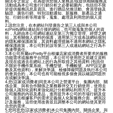
關法令之規定，在為提供您個人業務及/或提供相關服務及
活動或為本公司進行行銷分析之必要範圍內，包括但不限
於提供服務訊息及資訊、進行贈品兌換活動、會員登錄及
驗證、廣告行銷、特別活動通知、新服務、新產品之通
知、行銷分析等用途等，蒐集、處理及利用您的個人資
料。
2.請您注意，在本網站刊登廣告之第三人或與本公司
ezPretty網站連結與介接的網站，也可能蒐集您個人的資
料，凡經由本公司網站連結至第三方獨立管理、經營之網
站，其有關個人資料的保護，適用第三方或各該網站個別
的隱私權保護政策，其資料處理措施不適用本網站之隱私
權保護政策，本公司對於該等第三人或連結網站之行為不
負連帶責任。
3.本公司所屬ezPretty平台根據店家或消費者所要求的服務
功能需求或服務平台問題，本公司可使用您之前建立資料
及現在或過去在網站上的行為所取得之其他資料 (包括但
不限於手機作業系統、手機型號、手機帳號、APP設定參
數及其他資料)，來解決爭議、檢修障礙問題及執行本公司
的會員合約，本公司也有可能檢視多個會員以確認問題所
在或解決爭議。
4.您(店家或消費者)同意本公司之營運平台、集團內部、關
係企業、與有合作關係之業務夥伴交叉行銷使用，使用去
除個人識別化資料來強化統計分析網站利用方式、提升本
公司服務的內容及產品，進而提升本公司的市場行銷及促
銷、並且根據客戶的需求定義個人化製服務介面、網頁設
計及服務，這些使用改善並且調整本公司的網站使其更符
合您的需求。
5.您同意您(店家或消費者)本公司集團內部、關係企業、與