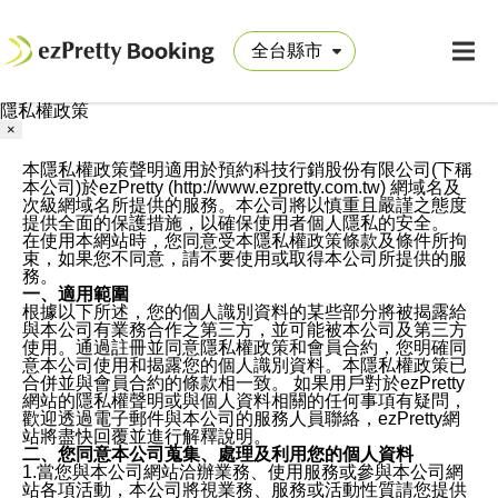
隱私權政策
×
本隱私權政策聲明適用於預約科技行銷股份有限公司(下稱
本公司)於ezPretty (http://www.ezpretty.com.tw) 網域名及
次級網域名所提供的服務。本公司將以慎重且嚴謹之態度
提供全面的保護措施，以確保使用者個人隱私的安全。
在使用本網站時，您同意受本隱私權政策條款及條件所拘
束，如果您不同意，請不要使用或取得本公司所提供的服
務。
一、適用範圍
根據以下所述，您的個人識別資料的某些部分將被揭露給
與本公司有業務合作之第三方，並可能被本公司及第三方
使用。通過註冊並同意隱私權政策和會員合約，您明確同
意本公司使用和揭露您的個人識別資料。本隱私權政策已
合併並與會員合約的條款相一致。 如果用戶對於ezPretty
網站的隱私權聲明或與個人資料相關的任何事項有疑問，
歡迎透過電子郵件與本公司的服務人員聯絡，ezPretty網
站將盡快回覆並進行解釋說明。
二、您同意本公司蒐集、處理及利用您的個人資料
1.當您與本公司網站洽辦業務、使用服務或參與本公司網
站各項活動，本公司將視業務、服務或活動性質請您提供