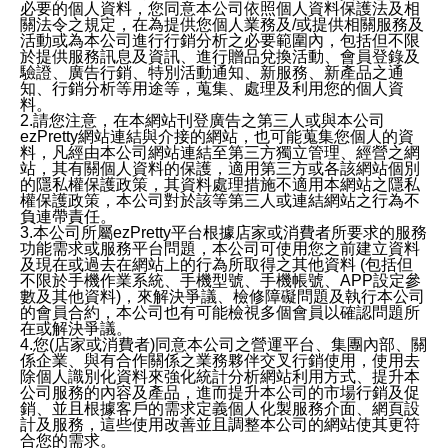
必要的個人資料，您同意本公司依照個人資料保護法及相
關法令之規定，在為提供您個人業務及/或提供相關服務及
活動或為本公司進行行銷分析之必要範圍內，包括但不限
於提供服務訊息及資訊、進行贈品兌換活動、會員登錄及
驗證、廣告行銷、特別活動通知、新服務、新產品之通
知、行銷分析等用途等，蒐集、處理及利用您的個人資
料。
2.請您注意，在本網站刊登廣告之第三人或與本公司
ezPretty網站連結與介接的網站，也可能蒐集您個人的資
料，凡經由本公司網站連結至第三方獨立管理、經營之網
站，其有關個人資料的保護，適用第三方或各該網站個別
的隱私權保護政策，其資料處理措施不適用本網站之隱私
權保護政策，本公司對於該等第三人或連結網站之行為不
負連帶責任。
3.本公司所屬ezPretty平台根據店家或消費者所要求的服務
功能需求或服務平台問題，本公司可使用您之前建立資料
及現在或過去在網站上的行為所取得之其他資料 (包括但
不限於手機作業系統、手機型號、手機帳號、APP設定參
數及其他資料)，來解決爭議、檢修障礙問題及執行本公司
的會員合約，本公司也有可能檢視多個會員以確認問題所
在或解決爭議。
4.您(店家或消費者)同意本公司之營運平台、集團內部、關
係企業、與有合作關係之業務夥伴交叉行銷使用，使用去
除個人識別化資料來強化統計分析網站利用方式、提升本
公司服務的內容及產品，進而提升本公司的市場行銷及促
銷、並且根據客戶的需求定義個人化製服務介面、網頁設
計及服務，這些使用改善並且調整本公司的網站使其更符
合您的需求。