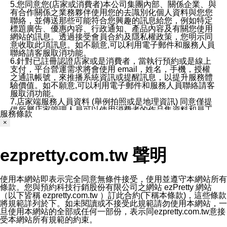
5.您同意您(店家或消費者)本公司集團內部、關係企業、與
有合作關係之業務夥伴使用您的去識別化個人資料與您您
聯絡，並傳送那些可能符合您興趣的訊息給您，例如特定
標題廣告、優惠內容、行政通知、產品內容及有關您使用
網站的訊息。透過接受會員合約及隱私權政策，您明示同
意收取此項訊息。如不願意,可以利用電子郵件和服務人員
聯絡請客服取消功能。
6.針對已註冊認證店家或是消費者，當執行預約或是線上
支付，平台營運需求將會使用 email，姓名，手機，授權
之通訊帳號，來推播系統資訊或提醒訊息，以提升服務體
驗價值。如不願意,可以利用電子郵件和服務人員聯絡請客
服取消功能。
7.店家端服務人員資料 (舉例拍照或是地理資訊) 同意僅提
供所屬店家管理人員可以使用消費者的作品集資料和員工
服務條款
打卡個人圖像行為。本公司及ezPretty平台不會做任何使
×
用。
三、本公司對您個人資料的揭露
1.基於現有服務平台的監管環境，預約科技保證不會揭露
ezpretty.com.tw 聲明
任何店家的營運資訊，且預約科技和店家均不能洩露消費
者的個人資料。然而，在某些情況下，本公司可能會因受
政府要求或法律規定，而被迫向政府或第三方提供資料。
第三方也可能非法地攔截或存取傳輸的私人通訊，或會員
使用本網站即表示完全同意無條件接受，使用並遵守本網站所有
可能濫用或誤用從本公司網站獲得的您的資料。因此，儘
條款。您與預約科技行銷股份有限公司之網站 ezPretty 網站
管本公司使用企業標準的保護措施來保護您的隱私，本公
（以下皆稱 ezpretty.com.tw ）訂此合約(下稱本條款)，這些條款
司並未承諾您的個人識別資料或私人通訊將永遠保密。
將規範詳列於下。如未閱讀或不接受此規範請勿使用本網站，一
2.根據本公司的政策，本公司不會將涉及您的個人識別資
旦使用本網站的全部或任何一部份，表示同ezpretty.com.tw意接
料出租或出售給第三方。
受本網站所有規範的約束。
3. 本公司、所屬集團、關係企業或與其合作行銷之第三方