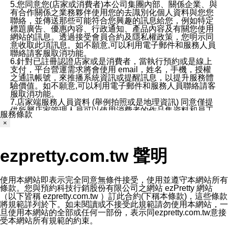
5.您同意您(店家或消費者)本公司集團內部、關係企業、與
有合作關係之業務夥伴使用您的去識別化個人資料與您您
聯絡，並傳送那些可能符合您興趣的訊息給您，例如特定
標題廣告、優惠內容、行政通知、產品內容及有關您使用
網站的訊息。透過接受會員合約及隱私權政策，您明示同
意收取此項訊息。如不願意,可以利用電子郵件和服務人員
聯絡請客服取消功能。
6.針對已註冊認證店家或是消費者，當執行預約或是線上
支付，平台營運需求將會使用 email，姓名，手機，授權
之通訊帳號，來推播系統資訊或提醒訊息，以提升服務體
驗價值。如不願意,可以利用電子郵件和服務人員聯絡請客
服取消功能。
7.店家端服務人員資料 (舉例拍照或是地理資訊) 同意僅提
供所屬店家管理人員可以使用消費者的作品集資料和員工
服務條款
打卡個人圖像行為。本公司及ezPretty平台不會做任何使
×
用。
三、本公司對您個人資料的揭露
1.基於現有服務平台的監管環境，預約科技保證不會揭露
ezpretty.com.tw 聲明
任何店家的營運資訊，且預約科技和店家均不能洩露消費
者的個人資料。然而，在某些情況下，本公司可能會因受
政府要求或法律規定，而被迫向政府或第三方提供資料。
第三方也可能非法地攔截或存取傳輸的私人通訊，或會員
使用本網站即表示完全同意無條件接受，使用並遵守本網站所有
可能濫用或誤用從本公司網站獲得的您的資料。因此，儘
條款。您與預約科技行銷股份有限公司之網站 ezPretty 網站
管本公司使用企業標準的保護措施來保護您的隱私，本公
（以下皆稱 ezpretty.com.tw ）訂此合約(下稱本條款)，這些條款
司並未承諾您的個人識別資料或私人通訊將永遠保密。
將規範詳列於下。如未閱讀或不接受此規範請勿使用本網站，一
2.根據本公司的政策，本公司不會將涉及您的個人識別資
旦使用本網站的全部或任何一部份，表示同ezpretty.com.tw意接
料出租或出售給第三方。
受本網站所有規範的約束。
3. 本公司、所屬集團、關係企業或與其合作行銷之第三方