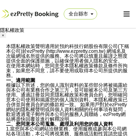
隱私權政策
×
本隱私權政策聲明適用於預約科技行銷股份有限公司(下稱
本公司)於ezPretty (http://www.ezpretty.com.tw) 網域名及
次級網域名所提供的服務。本公司將以慎重且嚴謹之態度
提供全面的保護措施，以確保使用者個人隱私的安全。
在使用本網站時，您同意受本隱私權政策條款及條件所拘
束，如果您不同意，請不要使用或取得本公司所提供的服
務。
一、適用範圍
根據以下所述，您的個人識別資料的某些部分將被揭露給
與本公司有業務合作之第三方，並可能被本公司及第三方
使用。通過註冊並同意隱私權政策和會員合約，您明確同
意本公司使用和揭露您的個人識別資料。本隱私權政策已
合併並與會員合約的條款相一致。 如果用戶對於ezPretty
網站的隱私權聲明或與個人資料相關的任何事項有疑問，
歡迎透過電子郵件與本公司的服務人員聯絡，ezPretty網
站將盡快回覆並進行解釋說明。
二、您同意本公司蒐集、處理及利用您的個人資料
1.當您與本公司網站洽辦業務、使用服務或參與本公司網
站各項活動，本公司將視業務、服務或活動性質請您提供