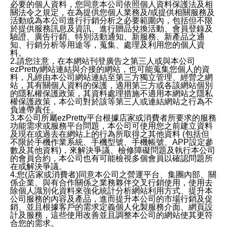
必要的個人資料，您同意本公司依照個人資料保護法及相
關法令之規定，在為提供您個人業務及/或提供相關服務及
活動或為本公司進行行銷分析之必要範圍內，包括但不限
於提供服務訊息及資訊、進行贈品兌換活動、會員登錄及
驗證、廣告行銷、特別活動通知、新服務、新產品之通
知、行銷分析等用途等，蒐集、處理及利用您的個人資
料。
2.請您注意，在本網站刊登廣告之第三人或與本公司
ezPretty網站連結與介接的網站，也可能蒐集您個人的資
料，凡經由本公司網站連結至第三方獨立管理、經營之網
站，其有關個人資料的保護，適用第三方或各該網站個別
的隱私權保護政策，其資料處理措施不適用本網站之隱私
權保護政策，本公司對於該等第三人或連結網站之行為不
負連帶責任。
3.本公司所屬ezPretty平台根據店家或消費者所要求的服務
功能需求或服務平台問題，本公司可使用您之前建立資料
及現在或過去在網站上的行為所取得之其他資料 (包括但
不限於手機作業系統、手機型號、手機帳號、APP設定參
數及其他資料)，來解決爭議、檢修障礙問題及執行本公司
的會員合約，本公司也有可能檢視多個會員以確認問題所
在或解決爭議。
4.您(店家或消費者)同意本公司之營運平台、集團內部、關
係企業、與有合作關係之業務夥伴交叉行銷使用，使用去
除個人識別化資料來強化統計分析網站利用方式、提升本
公司服務的內容及產品，進而提升本公司的市場行銷及促
銷、並且根據客戶的需求定義個人化製服務介面、網頁設
計及服務，這些使用改善並且調整本公司的網站使其更符
合您的需求。