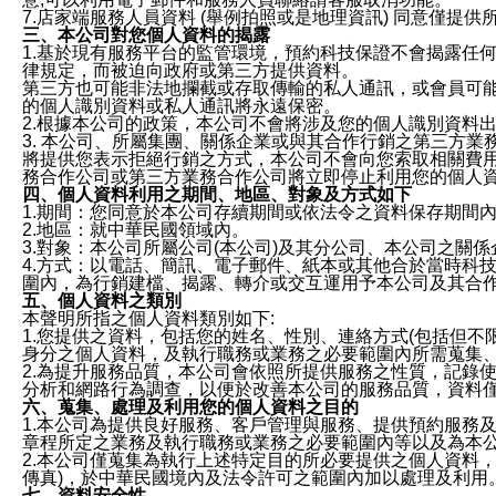
7.店家端服務人員資料 (舉例拍照或是地理資訊) 同意僅提
三、本公司對您個人資料的揭露
1.基於現有服務平台的監管環境，預約科技保證不會揭露任
律規定，而被迫向政府或第三方提供資料。
第三方也可能非法地攔截或存取傳輸的私人通訊，或會員可
的個人識別資料或私人通訊將永遠保密。
2.根據本公司的政策，本公司不會將涉及您的個人識別資料
3. 本公司、所屬集團、關係企業或與其合作行銷之第三方
將提供您表示拒絕行銷之方式，本公司不會向您索取相關費
務合作公司或第三方業務合作公司將立即停止利用您的個人
四、個人資料利用之期間、地區、對象及方式如下
1.期間：您同意於本公司存續期間或依法令之資料保存期間
2.地區：就中華民國領域內。
3.對象：本公司所屬公司(本公司)及其分公司、本公司之關
4.方式：以電話、簡訊、電子郵件、紙本或其他合於當時科
圍內，為行銷建檔、揭露、轉介或交互運用予本公司及其合
五、個人資料之類別
本聲明所指之個人資料類別如下:
1.您提供之資料，包括您的姓名、性別、連絡方式(包括但不
身分之個人資料，及執行職務或業務之必要範圍內所需蒐集
2.為提升服務品質，本公司會依照所提供服務之性質，記錄
分析和網路行為調查，以便於改善本公司的服務品質，資料
六、蒐集、處理及利用您的個人資料之目的
1.本公司為提供良好服務、客戶管理與服務、提供預約服務
章程所定之業務及執行職務或業務之必要範圍內等以及為本
2.本公司僅蒐集為執行上述特定目的所必要提供之個人資料
傳真)，於中華民國境內及法令許可之範圍內加以處理及利用
七、資料安全性