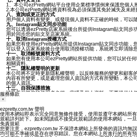
1、本公司ezPretty網站平台使用企業標準慣例來保護
2.本公司ezPretty網站將資料視為必須保護其免於滅
八、查詢或更正的方式
用戶個人資料有變更、或發現個人資料不正確的時候，可以隨時
九、Instagram貼文同步功能
您可以透過ezPretty店家系統後台所提供Instagram貼文同
用於同步您的貼文至店家系統。
十、取消Instagram授權方式
如果您有使用ezPretty網站所提供Instagram貼文同
可以登入店家系統後台使用取消授權功能，系統將立即清除您的
十一、取消帳號資料方式
如果您有使用本公司ezPretty網站所提供功能，您可以於任何
相關資料。
十二、隱私權聲明的更新
本公司將不定時更新隱私權聲明，以反映服務的變更和顧客的意見反
內容有所變更，或是處理您個人資訊的方式有所變動，本公司一
的個人資訊。
十三、自我保護措施
請妥善保管您的使用者名稱、密碼及個人資料，不要提供給
服務條款
窗，以防止他人讀取您的個人資料、信件或進入所機關管理
×
十四、傳送宣傳本站資訊或電子郵件之政策
您同意本公司網站，透過您所提供的郵件地址與您取得聯絡
ezpretty.com.tw 聲明
停止接收這些資料或電子郵件。
使用本網站即表示完全同意無條件接受，使用並遵守本網站所有條款。您與
十五、訊息通知
規範詳列於下。如未閱讀或不接受此規範請勿使用本網站，一旦使用本
本公司/本服務將以通知型訊息傳送重要訊息給您。即使未加
免責規範
本公司/本服務傳送之通知型訊息以對您有效且重要的訊息為
您要注意，ezpretty.com.tw 不保證本網站上所發佈
1.LINE 帳號設定的電話號碼與本公司/本服務所傳來的電話
均可能不準確或是存在拼寫錯誤。您在本網站上所進行的所有預訂服務均是與
2.該 LINE 帳號已在 LINE APP 設定中，同意接收通知型訊