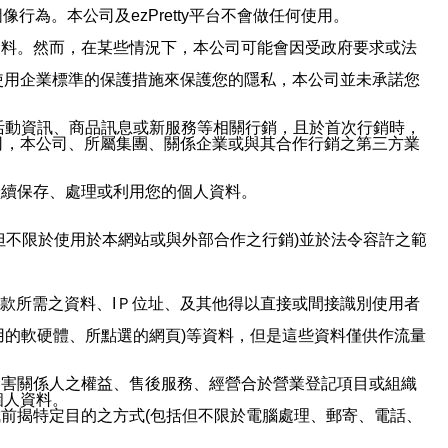
行為。本公司及ezPretty平台不會做任何使用。
資料。然而，在某些情況下，本公司可能會因受政府要求或法
使用企業標準的保護措施來保護您的隱私，本公司並未承諾您
活動資訊、商品訊息或新服務等相關行銷，且於首次行銷時，
司，本公司、所屬集團、關係企業或與其合作行銷之第三方業
繼續保存、處理或利用您的個人資料。
但不限於使用於本網站或與外部合作之行銷)並於法令容許之範
或付款所需之資料、IＰ位址、及其他得以直接或間接識別使用者
用的軟硬體、所點選的網頁)等資料，但是這些資料僅供作流量
利害關係人之權益、售後服務、經營合於營業登記項目或組織
個人資料。
前揭特定目的之方式(包括但不限於電腦處理、郵寄、電話、