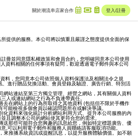
關於潮流串
店家合作
登入/註冊
域名及次級網域名所提供的服務。本公司將以慎重且嚴謹之態度提供全面的保
過註冊並同意隱私權政策和會員合約，您明確同意本公司使用
與個人資料相關的任何事項有疑問，歡迎透過電子郵件與本公司
人資料，您同意本公司依照個人資料保護法及相關法令之規
訊、進行贈品兌換活動、會員登錄及驗證、廣告行銷、特別活
本公司網站連結至第三方獨立管理、經營之網站，其有關個人資料
第三人或連結網站之行為不負連帶責任。
或過去在網站上的行為所取得之其他資料 (包括但不限於手機作
也有可能檢視多個會員以確認問題所在或解決爭議。
識別化資料來強化統計分析網站利用方式、提升本公司服務的內
善並且調整本公司的網站使其更符合您的需求。
並傳送那些可能符合您興趣的訊息給您，例如特定標題廣告、優
意,可以利用電子郵件和服務人員聯絡請客服取消功能。
帳號，來推播系統資訊或提醒訊息，以提升服務體驗價值。如不願