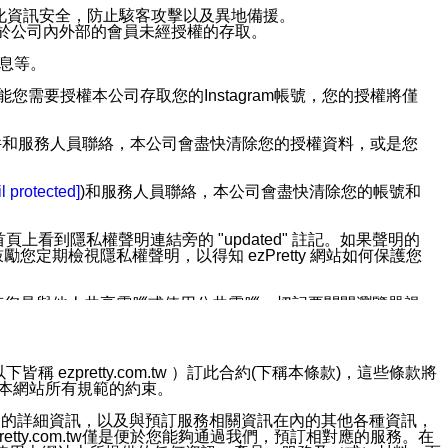
強化資訊安全，防止駭客攻擊以及異地備援。
免於公司內外部的會員未經授權的存取。
訊息等。
用此功能您需要授權本公司存取您的Instagram帳號，您的授權將僅
透過電子郵件和服務人員聯絡，本公司會盡快清除您的授權資料，或是您
。
l protected]
)和服務人員聯絡，本公司會盡快清除您的帳號和
上看到隱私權聲明連結旁的 "updated" 註記。如果聲明的
期檢視隱私權聲明，以得知 ezPretty 網站如何保護您
若您是與他人共享電腦或使用公共電腦，切記要關閉瀏覽器視
依照該資料或電子郵件所指示之方法、說明或功能連結，隨時
ezpretty.com.tw ）訂此合約(下稱本條款)，這些條款將
接受本網站所有規範的約束。
者，將可收到通知型訊息。
約店家的詳細資訊，以及與預訂服務相關資訊在內的其他各種資訊，
etty.com.tw僅是便於您能夠通過我們，預訂相對應的服務。在