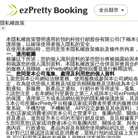
隱私權政策
×
本隱私權政策聲明適用於預約科技行銷股份有限公司(下稱本公司)於ezP
護措施，以確保使用者個人隱私的安全。
在使用本網站時，您同意受本隱私權政策條款及條件所拘束
一、適用範圍
根據以下所述，您的個人識別資料的某些部分將被揭露給與
和揭露您的個人識別資料。本隱私權政策已合併並與會員合約的
的服務人員聯絡，ezPretty網站將盡快回覆並進行解釋說明。
二、您同意本公司蒐集、處理及利用您的個人資料
1.當您與本公司網站洽辦業務、使用服務或參與本公司網站
定，在為提供您個人業務及/或提供相關服務及活動或為本
動通知、新服務、新產品之通知、行銷分析等用途等，蒐集
2.請您注意，在本網站刊登廣告之第三人或與本公司ezPr
的保護，適用第三方或各該網站個別的隱私權保護政策，其
3.本公司所屬ezPretty平台根據店家或消費者所要求的
業系統、手機型號、手機帳號、APP設定參數及其他資料)
4.您(店家或消費者)同意本公司之營運平台、集團內部、
容及產品，進而提升本公司的市場行銷及促銷、並且根據客
5.您同意您(店家或消費者)本公司集團內部、關係企業、
惠內容、行政通知、產品內容及有關您使用網站的訊息。透過
6.針對已註冊認證店家或是消費者，當執行預約或是線上支付
意,可以利用電子郵件和服務人員聯絡請客服取消功能。