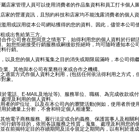
供所屬店家管理人員可以使用消費者的作品集資料和員工打卡個人圖像
何店家的營運資訊，且預約科技和店家均不能洩露消費者的個人
能濫用或誤用從本公司網站獲得的您的資料。因此，儘管本公司
出租或出售給第三方。
業務合作公司會在您同意之情形下，始得利用您的個人資料於行銷
用。如您拒絕接受行銷服務或嗣後欲拒絕時，均可隨時通知本公
資料行銷。
內，以及您的個人資料蒐集之目的消失或期限屆滿時，本公司得
係企業、其他與本公司有業務往來或合作之機構。
技之適當方式作個人資料之利用，(包括任何依法得利用之方式，
作對象。
限於電話、E-MAIL及地址等)、服務單位、職稱、為完成收款
、處理及利用的個人資料。
使用者的IP位址、以及在本公司內的瀏覽活動(例如，使用者所使
僅用於總量上分析，不會和特定個人相連繫。
及其他電子商務服務、履行法定或合約義務、保護當事人及相關
公司行銷等目的，依照各該服務之性質，蒐集、處理及利用您的
，並在前揭特定目的存續期間及法令規定之期間內，以有利於達成
。