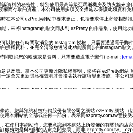
您個人辨認資料的秘密性，特別使用最高等級亞馬遜機房及防火牆來
失及未經授權而存取的資產，本公司使用多項安全措施以保護此類資料
在本公司ezPretty網站中要求更正，包括要求停止寄發相關
步功能，來將Instagram的貼文同步到 ezPretty 的作品集，使
步功能，您可以於任何時間取消您的 Instagram 授權，只需要
授權資料，並完全清除您透過此功能所同步的Instagram貼文
時間取消您的帳號或是資料，只需要透過電子郵件( e-mail:
[emai
應。當本公司更新此隱私權聲明，您將在 ezPretty網站 首頁
定會先更新隱私權聲明才會接著執行該項變更措施。本公司鼓勵您定
任何人。在您完成個人化服務之使用後，請務必記得登出帳號。
區。
並傳送或宣傳本網站各項服務之資料或電子郵件供您參考。您能
預約科技行銷股份有限公司之網站 ezPretty 網站 （以下皆稱 
網站的全部或任何一部份，表示同ezpretty.com.tw意
入本公司/本服務好友，您仍可接收到通知型訊息。
限，以廣告或其他目的的訊息皆不會被傳送。滿足以下三個條件
的資訊均無誤，在使用本網站時，您要意識到本網站上所發佈的有關預
號碼比對相符。
相關的店家之間交易，而非 ezpretty.com.tw。 ezpr
息。