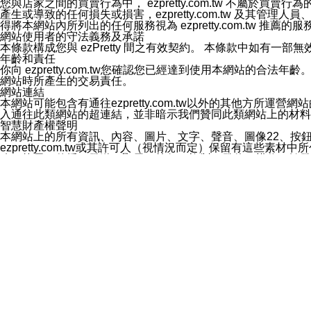
您與店家之間的買賣行為中， ezpretty.com.tw 不
3.LINE 帳號未封鎖傳送訊息之 LINE 官方帳號。
產生或導致的任何損失或損害，ezpretty.com.tw 及其管理
欲變更通知型訊息的設定，操作如下：
得將本網站內所列出的任何服務視為 ezpretty.com.tw 推
1.點選「主頁」＞「設定」
網站使用者的守法義務及承諾
2.點選「隱私設定」
本條款構成您與 ezPretty 間之有效契約。 本條款中如
3.點選「提供使用資料」
年齡和責任
4.點選「LINE通知型訊息」
你向 ezpretty.com.tw您確認您已經達到使用本網站
5.開關「接收LINE通知型訊息」
網站時所產生的交易責任。
❗️關閉「接收通知型訊息」後，將不會接收到來自任何企業
網站連結
本網站可能包含有通往ezpretty.com.tw以外的其他方所運營
入通往此類網站的超連結，並非暗示我們贊同此類網站上的材料
智慧財產權聲明
本網站上的所有資訊、內容、圖片、文字、聲音、圖像22、按
ezpretty.com.tw或其許可人（視情況而定）保留有
改、拷貝、傳播、發送、顯示、執行、複製、發佈、模仿、轉發
法或其他智慧財產權或 ezpretty.com.tw、其許可人
賠償
您同意因您使用本網站，而導致 ezpretty.com.tw、
您承擔賠償並保證 ezpretty.com.tw、其分公司、所屬機
免責聲明
您對本網站的所有使用均由您自擔風險。 因下載使用、參考或
己承擔全部責任。您同意 ezpretty.com.tw 及向ezpr
全部的索賠權利，無論是基於合約、侵權行為或其他依據。 ezpr
那些可損害或影響本網站管理、安全性、公正性和完整性，或是損害或
漏、中斷、刪除、缺陷、延遲或任何事件或事故，ezpretty.
其中包括但不僅限於有關本網站上服務、資訊及（或）聲明的保證或承
時間內對任一條款或多條條款的強制實施，不得將此視為放棄這
法律效應。 ezpretty.com.tw有權隨時變更本使用條