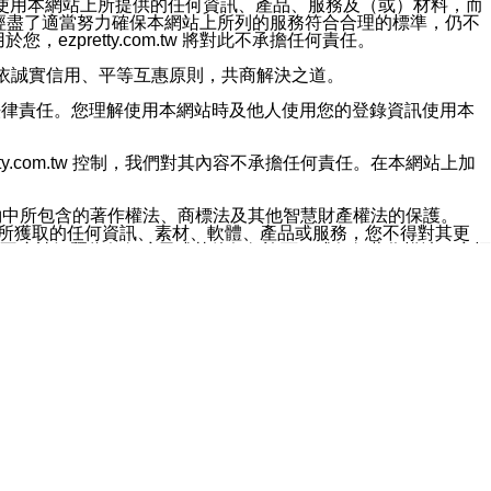
對於因為使用本網站上所提供的任何資訊、產品、服務及（或）材料，而
m.tw 已經盡了適當努力確保本網站上所列的服務符合合理的標準，仍不
ezpretty.com.tw 將對此不承擔任何責任。
均應依誠實信用、平等互惠原則，共商解決之道。
力的法律責任。您理解使用本網站時及他人使用您的登錄資訊使用本
ty.com.tw 控制，我們對其內容不承擔任何責任。在本網站上加
約中所包含的著作權法、商標法及其他智慧財產權法的保護。
網站上所獲取的任何資訊、素材、軟體、產品或服務，您不得對其更
不應被解釋為任何暗示或其他任何許可，或任何著作權法、商標
違反此規定，我們將追究其法律責任。
任何損失、責任及協力廠商的任何索賠或要求（包括律師費），將由
站而獲取到的資訊，而導致您遭受的任何風險或損失，將由您自
用本網站而造成的任何損失負責，同時，您會在此放棄有關此損失的所有及
伺服器不會發生缺陷，其中包括但不僅限於病毒或其他有害元素。對於
w 控制範圍的任何病毒感染、BUG、篡改、技術故障、錯誤、遺
有明示、暗示或法定及其他聲明、保證和條款均予以最大限度的排除，
定目的等。 ezpretty.com.tw 不能持續或在某階段
方便目的，其不應影響這些條款的範圍或意義，或是產生其他的
或任何協力廠商承擔任何責任。 在每次訪問網站時，您應檢查一下這