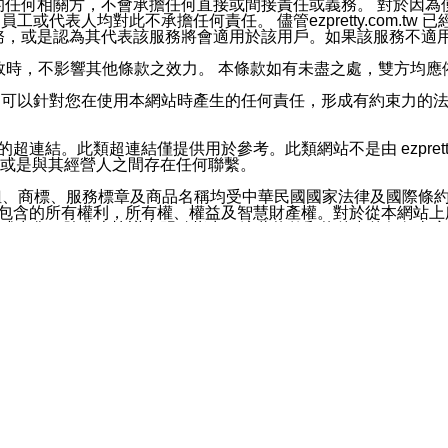
屬於買賣行為的任何相關方，不會承擔任何直接或間接責任或義務。 
人員、員工或代表人均對此不承擔任何責任。 儘管ezpretty.co
薦的服務，或是認為其代表該服務將會適用於該用戶。如果該服務不適用於您，
有一部無效時，不影響其他條款之效力。 本條款如有未盡之處，雙方
的合法年齡。可以針對您在使用本網站時產生的任何責任，形成有約束
官方帳號或認證官方帳號的通知型訊息。
網站的超連結。此類超連結僅提供用於參考。此類網站不是由 ezpret
或是與其經營人之間存在任何聯繫。
鈕、商標、服務標章及商品名稱均受中華民國國家法律及國際條
這些素材中所包含的所有權利，所有權、權益及智慧財產權。對於從本
或出售。除非本協議中明確指出，這些條款和條件中的任何內容
或任何協力廠商的業主權益中規定的任何權利的推斷結果。 如有任何人
其分公司、所屬機構、管理人員、代理人及其他合作夥伴和員工遭受的
構、管理人員、代理人及其他合作夥伴和員工不受損失。
依賴本網站上所提供的資訊、產品、服務或素材或通過使用本網
etty.com.tw提供電信及網路服務的提供商不會因您使用或不能使
etty.com.tw 不聲明、保證或承諾本網站或支持該網站的
影響本網站任何部分正常運行，且超出ezpretty.com.t
com.tw 不承擔任何責任。 在適用法律許可的最大範圍內，所
諾，其中包括但不僅限於其精確性、完整性或適銷性、品質或適用於特
些條款或是這些條款相關的權利。這些條款中使用的標題僅為了
款之內容及本網站上內容而不另行通知，同時，不對您、其他任何用戶