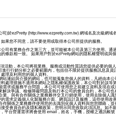
retty (http://www.ezpretty.com.tw) 網
，如果您不同意，請不要使用或取得本公司所提供的服務。
本公司有業務合作之第三方，並可能被本公司及第三方使用。通
條款相一致。 如果用戶對於ezPretty網站的隱私權聲明或
各項活動，本公司將視業務、服務或活動性質請您提供必要的個
公司進行行銷分析之必要範圍內，包括但不限於提供服務訊息及資
、處理及利用您的個人資料。
etty網站連結與介接的網站，也可能蒐集您個人的資料，凡經由
資料處理措施不適用本網站之隱私權保護政策，本公司對於該等
服務功能需求或服務平台問題，本公司可使用您之前建立資料及現在
，來解決爭議、檢修障礙問題及執行本公司的會員合約，本公司
關係企業、與有合作關係之業務夥伴交叉行銷使用，使用去除個人
戶的需求定義個人化製服務介面、網頁設計及服務，這些使用改
與有合作關係之業務夥伴使用您的去識別化個人資料與您您聯絡，
接受會員合約及隱私權政策，您明示同意收取此項訊息。如不願
，平台營運需求將會使用 email，姓名，手機，授權之通訊