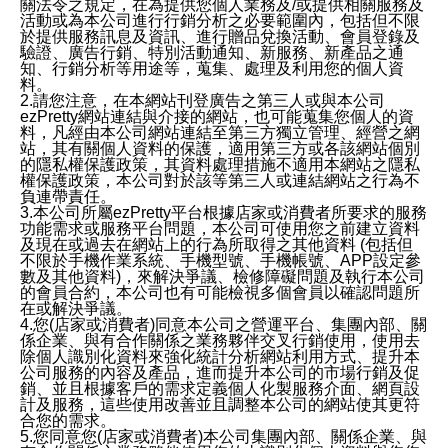
關法令之規定，在為提供您個人業務及/或提供相關服務及
活動或為本公司進行行銷分析之必要範圍內，包括但不限
於提供服務訊息及資訊、進行贈品兌換活動、會員登錄及
驗證、廣告行銷、特別活動通知、新服務、新產品之通
知、行銷分析等用途等，蒐集、處理及利用您的個人資
料。
2.請您注意，在本網站刊登廣告之第三人或與本公司
ezPretty網站連結與介接的網站，也可能蒐集您個人的資
料，凡經由本公司網站連結至第三方獨立管理、經營之網
站，其有關個人資料的保護，適用第三方或各該網站個別
的隱私權保護政策，其資料處理措施不適用本網站之隱私
權保護政策，本公司對於該等第三人或連結網站之行為不
負連帶責任。
3.本公司所屬ezPretty平台根據店家或消費者所要求的服務
功能需求或服務平台問題，本公司可使用您之前建立資料
及現在或過去在網站上的行為所取得之其他資料 (包括但
不限於手機作業系統、手機型號、手機帳號、APP設定參
數及其他資料)，來解決爭議、檢修障礙問題及執行本公司
的會員合約，本公司也有可能檢視多個會員以確認問題所
在或解決爭議。
4.您(店家或消費者)同意本公司之營運平台、集團內部、關
係企業、與有合作關係之業務夥伴交叉行銷使用，使用去
除個人識別化資料來強化統計分析網站利用方式、提升本
公司服務的內容及產品，進而提升本公司的市場行銷及促
銷、並且根據客戶的需求定義個人化製服務介面、網頁設
計及服務，這些使用改善並且調整本公司的網站使其更符
合您的需求。
5.您同意您(店家或消費者)本公司集團內部、關係企業、與