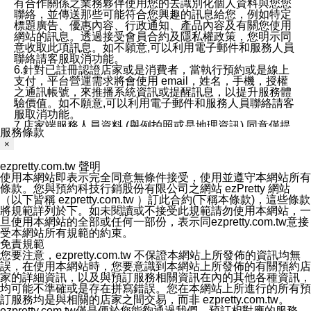
有合作關係之業務夥伴使用您的去識別化個人資料與您您
聯絡，並傳送那些可能符合您興趣的訊息給您，例如特定
標題廣告、優惠內容、行政通知、產品內容及有關您使用
網站的訊息。透過接受會員合約及隱私權政策，您明示同
意收取此項訊息。如不願意,可以利用電子郵件和服務人員
聯絡請客服取消功能。
6.針對已註冊認證店家或是消費者，當執行預約或是線上
支付，平台營運需求將會使用 email，姓名，手機，授權
之通訊帳號，來推播系統資訊或提醒訊息，以提升服務體
驗價值。如不願意,可以利用電子郵件和服務人員聯絡請客
服取消功能。
7.店家端服務人員資料 (舉例拍照或是地理資訊) 同意僅提
服務條款
供所屬店家管理人員可以使用消費者的作品集資料和員工
×
打卡個人圖像行為。本公司及ezPretty平台不會做任何使
用。
ezpretty.com.tw 聲明
三、本公司對您個人資料的揭露
使用本網站即表示完全同意無條件接受，使用並遵守本網站所有
1.基於現有服務平台的監管環境，預約科技保證不會揭露
條款。您與預約科技行銷股份有限公司之網站 ezPretty 網站
任何店家的營運資訊，且預約科技和店家均不能洩露消費
（以下皆稱 ezpretty.com.tw ）訂此合約(下稱本條款)，這些條款
者的個人資料。然而，在某些情況下，本公司可能會因受
將規範詳列於下。如未閱讀或不接受此規範請勿使用本網站，一
政府要求或法律規定，而被迫向政府或第三方提供資料。
旦使用本網站的全部或任何一部份，表示同ezpretty.com.tw意接
第三方也可能非法地攔截或存取傳輸的私人通訊，或會員
受本網站所有規範的約束。
可能濫用或誤用從本公司網站獲得的您的資料。因此，儘
免責規範
管本公司使用企業標準的保護措施來保護您的隱私，本公
您要注意，ezpretty.com.tw 不保證本網站上所發佈的資訊均無
司並未承諾您的個人識別資料或私人通訊將永遠保密。
誤，在使用本網站時，您要意識到本網站上所發佈的有關預約店
2.根據本公司的政策，本公司不會將涉及您的個人識別資
家的詳細資訊，以及與預訂服務相關資訊在內的其他各種資訊，
料出租或出售給第三方。
均可能不準確或是存在拼寫錯誤。您在本網站上所進行的所有預
3. 本公司、所屬集團、關係企業或與其合作行銷之第三方
訂服務均是與相關的店家之間交易，而非 ezpretty.com.tw。
業務合作公司會在您同意之情形下，始得利用您的個人資
ezpretty.com.tw僅是便於您能夠通過我們，預訂相對應的服務。