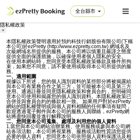
隱私權政策
×
本隱私權政策聲明適用於預約科技行銷股份有限公司(下稱
本公司)於ezPretty (http://www.ezpretty.com.tw) 網域名及
次級網域名所提供的服務。本公司將以慎重且嚴謹之態度
提供全面的保護措施，以確保使用者個人隱私的安全。
在使用本網站時，您同意受本隱私權政策條款及條件所拘
束，如果您不同意，請不要使用或取得本公司所提供的服
務。
一、適用範圍
根據以下所述，您的個人識別資料的某些部分將被揭露給
與本公司有業務合作之第三方，並可能被本公司及第三方
使用。通過註冊並同意隱私權政策和會員合約，您明確同
意本公司使用和揭露您的個人識別資料。本隱私權政策已
合併並與會員合約的條款相一致。 如果用戶對於ezPretty
網站的隱私權聲明或與個人資料相關的任何事項有疑問，
歡迎透過電子郵件與本公司的服務人員聯絡，ezPretty網
站將盡快回覆並進行解釋說明。
二、您同意本公司蒐集、處理及利用您的個人資料
1.當您與本公司網站洽辦業務、使用服務或參與本公司網
站各項活動，本公司將視業務、服務或活動性質請您提供
必要的個人資料，您同意本公司依照個人資料保護法及相