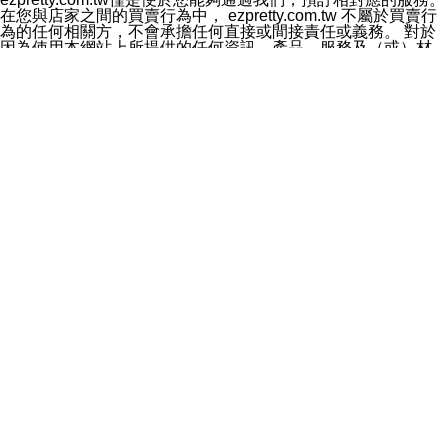
料於行銷活動資訊、商品訊息或新服務等相關行銷，且於
在您與店家之間的買賣行為中， ezpretty.com.tw 不屬於買賣行
首次行銷時，將提供您表示拒絕行銷之方式，本公司不會
為的任何相關方，不會承擔任何直接或間接責任或義務。 對於
向您索取相關費用。如您拒絕接受行銷服務或嗣後欲拒絕
因為使用本網站上所提供的任何資訊、產品、服務及（或）材
時，均可隨時通知本公司，本公司、所屬集團、關係企業
料，而產生或導致的任何損失或損害，ezpretty.com.tw 及其管
或與其合作行銷之第三方業務合作公司或第三方業務合作
理人員、員工或代表人均對此不承擔任何責任。 儘管
公司將立即停止利用您的個人資料行銷。
ezpretty.com.tw 已經盡了適當努力確保本網站上所列的服務符
四、個人資料利用之期間、地區、對象及方式如下
合合理的標準，仍不得將本網站內所列出的任何服務視為
1.期間：您同意於本公司存續期間或依法令之資料保存期
ezpretty.com.tw 推薦的服務，或是認為其代表該服務將會適用
間內，以及您的個人資料蒐集之目的消失或期限屆滿時，
於該用戶。如果該服務不適用於您，ezpretty.com.tw 將對此不
本公司得繼續保存、處理或利用您的個人資料。
承擔任何責任。
2.地區：就中華民國領域內。
網站使用者的守法義務及承諾
3.對象：本公司所屬公司(本公司)及其分公司、本公司之關
本條款構成您與 ezPretty 間之有效契約。 本條款中如有一部無
係企業、其他與本公司有業務往來或合作之機構。
效時，不影響其他條款之效力。 本條款如有未盡之處，雙方均
4.方式：以電話、簡訊、電子郵件、紙本或其他合於當時
應依誠實信用、平等互惠原則，共商解決之道。
科技之適當方式作個人資料之利用，(包括任何依法得利用
年齡和責任
之方式，但不限於使用於本網站或與外部合作之行銷)並於
你向 ezpretty.com.tw您確認您已經達到使用本網站的合法年
法令容許之範圍內，為行銷建檔、揭露、轉介或交互運用
齡。可以針對您在使用本網站時產生的任何責任，形成有約束力
予本公司及其合作對象。
的法律責任。您理解使用本網站時及他人使用您的登錄資訊使用
五、個人資料之類別
本網站時所產生的交易責任。
本聲明所指之個人資料類別如下:
網站連結
1.您提供之資料，包括您的姓名、性別、連絡方式(包括但
本網站可能包含有通往ezpretty.com.tw以外的其他方所運營網站
不限於電話、E-MAIL及地址等)、服務單位、職稱、為完
的超連結。此類超連結僅提供用於參考。此類網站不是由
成收款或付款所需之資料、IＰ位址、及其他得以直接或間
ezpretty.com.tw 控制，我們對其內容不承擔任何責任。在本網
接識別使用者身分之個人資料，及執行職務或業務之必要
站上加入通往此類網站的超連結，並非暗示我們贊同此類網站上
範圍內所需蒐集、處理及利用的個人資料。
的材料或是與其經營人之間存在任何聯繫。
2.為提升服務品質，本公司會依照所提供服務之性質，記
智慧財產權聲明
錄使用者的IP位址、以及在本公司內的瀏覽活動(例如，使
本網站上的所有資訊、內容、圖片、文字、聲音、圖像22、按
用者所使用的軟硬體、所點選的網頁)等資料，但是這些資
鈕、商標、服務標章及商品名稱均受中華民國國家法律及國際條