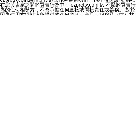
料於行銷活動資訊、商品訊息或新服務等相關行銷，且於
在您與店家之間的買賣行為中， ezpretty.com.tw 不屬於買賣行
首次行銷時，將提供您表示拒絕行銷之方式，本公司不會
為的任何相關方，不會承擔任何直接或間接責任或義務。 對於
向您索取相關費用。如您拒絕接受行銷服務或嗣後欲拒絕
因為使用本網站上所提供的任何資訊、產品、服務及（或）材
時，均可隨時通知本公司，本公司、所屬集團、關係企業
料，而產生或導致的任何損失或損害，ezpretty.com.tw 及其管
或與其合作行銷之第三方業務合作公司或第三方業務合作
理人員、員工或代表人均對此不承擔任何責任。 儘管
公司將立即停止利用您的個人資料行銷。
ezpretty.com.tw 已經盡了適當努力確保本網站上所列的服務符
四、個人資料利用之期間、地區、對象及方式如下
合合理的標準，仍不得將本網站內所列出的任何服務視為
1.期間：您同意於本公司存續期間或依法令之資料保存期
ezpretty.com.tw 推薦的服務，或是認為其代表該服務將會適用
間內，以及您的個人資料蒐集之目的消失或期限屆滿時，
於該用戶。如果該服務不適用於您，ezpretty.com.tw 將對此不
本公司得繼續保存、處理或利用您的個人資料。
承擔任何責任。
2.地區：就中華民國領域內。
網站使用者的守法義務及承諾
3.對象：本公司所屬公司(本公司)及其分公司、本公司之關
本條款構成您與 ezPretty 間之有效契約。 本條款中如有一部無
係企業、其他與本公司有業務往來或合作之機構。
效時，不影響其他條款之效力。 本條款如有未盡之處，雙方均
4.方式：以電話、簡訊、電子郵件、紙本或其他合於當時
應依誠實信用、平等互惠原則，共商解決之道。
科技之適當方式作個人資料之利用，(包括任何依法得利用
年齡和責任
之方式，但不限於使用於本網站或與外部合作之行銷)並於
你向 ezpretty.com.tw您確認您已經達到使用本網站的合法年
法令容許之範圍內，為行銷建檔、揭露、轉介或交互運用
齡。可以針對您在使用本網站時產生的任何責任，形成有約束力
予本公司及其合作對象。
的法律責任。您理解使用本網站時及他人使用您的登錄資訊使用
五、個人資料之類別
本網站時所產生的交易責任。
本聲明所指之個人資料類別如下:
網站連結
1.您提供之資料，包括您的姓名、性別、連絡方式(包括但
本網站可能包含有通往ezpretty.com.tw以外的其他方所運營網站
不限於電話、E-MAIL及地址等)、服務單位、職稱、為完
的超連結。此類超連結僅提供用於參考。此類網站不是由
成收款或付款所需之資料、IＰ位址、及其他得以直接或間
ezpretty.com.tw 控制，我們對其內容不承擔任何責任。在本網
接識別使用者身分之個人資料，及執行職務或業務之必要
站上加入通往此類網站的超連結，並非暗示我們贊同此類網站上
範圍內所需蒐集、處理及利用的個人資料。
的材料或是與其經營人之間存在任何聯繫。
2.為提升服務品質，本公司會依照所提供服務之性質，記
智慧財產權聲明
錄使用者的IP位址、以及在本公司內的瀏覽活動(例如，使
本網站上的所有資訊、內容、圖片、文字、聲音、圖像22、按
用者所使用的軟硬體、所點選的網頁)等資料，但是這些資
鈕、商標、服務標章及商品名稱均受中華民國國家法律及國際條