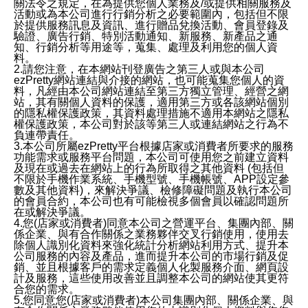
關法令之規定，在為提供您個人業務及/或提供相關服務及
活動或為本公司進行行銷分析之必要範圍內，包括但不限
於提供服務訊息及資訊、進行贈品兌換活動、會員登錄及
驗證、廣告行銷、特別活動通知、新服務、新產品之通
知、行銷分析等用途等，蒐集、處理及利用您的個人資
料。
2.請您注意，在本網站刊登廣告之第三人或與本公司
ezPretty網站連結與介接的網站，也可能蒐集您個人的資
料，凡經由本公司網站連結至第三方獨立管理、經營之網
站，其有關個人資料的保護，適用第三方或各該網站個別
的隱私權保護政策，其資料處理措施不適用本網站之隱私
權保護政策，本公司對於該等第三人或連結網站之行為不
負連帶責任。
3.本公司所屬ezPretty平台根據店家或消費者所要求的服務
功能需求或服務平台問題，本公司可使用您之前建立資料
及現在或過去在網站上的行為所取得之其他資料 (包括但
不限於手機作業系統、手機型號、手機帳號、APP設定參
數及其他資料)，來解決爭議、檢修障礙問題及執行本公司
的會員合約，本公司也有可能檢視多個會員以確認問題所
在或解決爭議。
4.您(店家或消費者)同意本公司之營運平台、集團內部、關
係企業、與有合作關係之業務夥伴交叉行銷使用，使用去
除個人識別化資料來強化統計分析網站利用方式、提升本
公司服務的內容及產品，進而提升本公司的市場行銷及促
銷、並且根據客戶的需求定義個人化製服務介面、網頁設
計及服務，這些使用改善並且調整本公司的網站使其更符
合您的需求。
5.您同意您(店家或消費者)本公司集團內部、關係企業、與