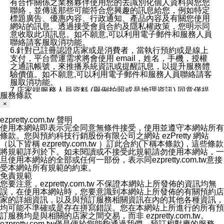
有合作關係之業務夥伴使用您的去識別化個人資料與您您
聯絡，並傳送那些可能符合您興趣的訊息給您，例如特定
標題廣告、優惠內容、行政通知、產品內容及有關您使用
網站的訊息。透過接受會員合約及隱私權政策，您明示同
意收取此項訊息。如不願意,可以利用電子郵件和服務人員
聯絡請客服取消功能。
6.針對已註冊認證店家或是消費者，當執行預約或是線上
支付，平台營運需求將會使用 email，姓名，手機，授權
之通訊帳號，來推播系統資訊或提醒訊息，以提升服務體
驗價值。如不願意,可以利用電子郵件和服務人員聯絡請客
服取消功能。
7.店家端服務人員資料 (舉例拍照或是地理資訊) 同意僅提
服務條款
供所屬店家管理人員可以使用消費者的作品集資料和員工
×
打卡個人圖像行為。本公司及ezPretty平台不會做任何使
用。
ezpretty.com.tw 聲明
三、本公司對您個人資料的揭露
使用本網站即表示完全同意無條件接受，使用並遵守本網站所有
1.基於現有服務平台的監管環境，預約科技保證不會揭露
條款。您與預約科技行銷股份有限公司之網站 ezPretty 網站
任何店家的營運資訊，且預約科技和店家均不能洩露消費
（以下皆稱 ezpretty.com.tw ）訂此合約(下稱本條款)，這些條款
者的個人資料。然而，在某些情況下，本公司可能會因受
將規範詳列於下。如未閱讀或不接受此規範請勿使用本網站，一
政府要求或法律規定，而被迫向政府或第三方提供資料。
旦使用本網站的全部或任何一部份，表示同ezpretty.com.tw意接
第三方也可能非法地攔截或存取傳輸的私人通訊，或會員
受本網站所有規範的約束。
可能濫用或誤用從本公司網站獲得的您的資料。因此，儘
免責規範
管本公司使用企業標準的保護措施來保護您的隱私，本公
您要注意，ezpretty.com.tw 不保證本網站上所發佈的資訊均無
司並未承諾您的個人識別資料或私人通訊將永遠保密。
誤，在使用本網站時，您要意識到本網站上所發佈的有關預約店
2.根據本公司的政策，本公司不會將涉及您的個人識別資
家的詳細資訊，以及與預訂服務相關資訊在內的其他各種資訊，
料出租或出售給第三方。
均可能不準確或是存在拼寫錯誤。您在本網站上所進行的所有預
3. 本公司、所屬集團、關係企業或與其合作行銷之第三方
訂服務均是與相關的店家之間交易，而非 ezpretty.com.tw。
業務合作公司會在您同意之情形下，始得利用您的個人資
ezpretty.com.tw僅是便於您能夠通過我們，預訂相對應的服務。