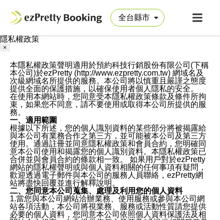
隱私權政策
×
本隱私權政策聲明適用於預約科技行銷股份有限公司(下稱
本公司)於ezPretty (http://www.ezpretty.com.tw) 網域名及
次級網域名所提供的服務。本公司將以慎重且嚴謹之態度
提供全面的保護措施，以確保使用者個人隱私的安全。
在使用本網站時，您同意受本隱私權政策條款及條件所拘
束，如果您不同意，請不要使用或取得本公司所提供的服
務。
一、適用範圍
根據以下所述，您的個人識別資料的某些部分將被揭露給
與本公司有業務合作之第三方，並可能被本公司及第三方
使用。通過註冊並同意隱私權政策和會員合約，您明確同
意本公司使用和揭露您的個人識別資料。本隱私權政策已
合併並與會員合約的條款相一致。 如果用戶對於ezPretty
網站的隱私權聲明或與個人資料相關的任何事項有疑問，
歡迎透過電子郵件與本公司的服務人員聯絡，ezPretty網
站將盡快回覆並進行解釋說明。
二、您同意本公司蒐集、處理及利用您的個人資料
1.當您與本公司網站洽辦業務、使用服務或參與本公司網
站各項活動，本公司將視業務、服務或活動性質請您提供
必要的個人資料，您同意本公司依照個人資料保護法及相