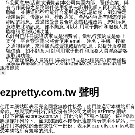
5.您同意您(店家或消費者)本公司集團內部、關係企業、與
有合作關係之業務夥伴使用您的去識別化個人資料與您您
聯絡，並傳送那些可能符合您興趣的訊息給您，例如特定
標題廣告、優惠內容、行政通知、產品內容及有關您使用
網站的訊息。透過接受會員合約及隱私權政策，您明示同
意收取此項訊息。如不願意,可以利用電子郵件和服務人員
聯絡請客服取消功能。
6.針對已註冊認證店家或是消費者，當執行預約或是線上
支付，平台營運需求將會使用 email，姓名，手機，授權
之通訊帳號，來推播系統資訊或提醒訊息，以提升服務體
驗價值。如不願意,可以利用電子郵件和服務人員聯絡請客
服取消功能。
7.店家端服務人員資料 (舉例拍照或是地理資訊) 同意僅提
供所屬店家管理人員可以使用消費者的作品集資料和員工
服務條款
打卡個人圖像行為。本公司及ezPretty平台不會做任何使
×
用。
三、本公司對您個人資料的揭露
1.基於現有服務平台的監管環境，預約科技保證不會揭露
ezpretty.com.tw 聲明
任何店家的營運資訊，且預約科技和店家均不能洩露消費
者的個人資料。然而，在某些情況下，本公司可能會因受
政府要求或法律規定，而被迫向政府或第三方提供資料。
第三方也可能非法地攔截或存取傳輸的私人通訊，或會員
使用本網站即表示完全同意無條件接受，使用並遵守本網站所有
可能濫用或誤用從本公司網站獲得的您的資料。因此，儘
條款。您與預約科技行銷股份有限公司之網站 ezPretty 網站
管本公司使用企業標準的保護措施來保護您的隱私，本公
（以下皆稱 ezpretty.com.tw ）訂此合約(下稱本條款)，這些條款
司並未承諾您的個人識別資料或私人通訊將永遠保密。
將規範詳列於下。如未閱讀或不接受此規範請勿使用本網站，一
2.根據本公司的政策，本公司不會將涉及您的個人識別資
旦使用本網站的全部或任何一部份，表示同ezpretty.com.tw意接
料出租或出售給第三方。
受本網站所有規範的約束。
3. 本公司、所屬集團、關係企業或與其合作行銷之第三方