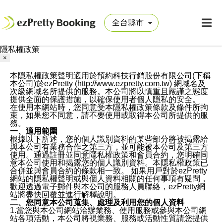
隱私權政策
×
本隱私權政策聲明適用於預約科技行銷股份有限公司(下稱
本公司)於ezPretty (http://www.ezpretty.com.tw) 網域名及
次級網域名所提供的服務。本公司將以慎重且嚴謹之態度
提供全面的保護措施，以確保使用者個人隱私的安全。
在使用本網站時，您同意受本隱私權政策條款及條件所拘
束，如果您不同意，請不要使用或取得本公司所提供的服
務。
一、適用範圍
根據以下所述，您的個人識別資料的某些部分將被揭露給
與本公司有業務合作之第三方，並可能被本公司及第三方
使用。通過註冊並同意隱私權政策和會員合約，您明確同
意本公司使用和揭露您的個人識別資料。本隱私權政策已
合併並與會員合約的條款相一致。 如果用戶對於ezPretty
網站的隱私權聲明或與個人資料相關的任何事項有疑問，
歡迎透過電子郵件與本公司的服務人員聯絡，ezPretty網
站將盡快回覆並進行解釋說明。
二、您同意本公司蒐集、處理及利用您的個人資料
1.當您與本公司網站洽辦業務、使用服務或參與本公司網
站各項活動，本公司將視業務、服務或活動性質請您提供