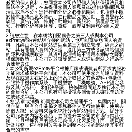
必要的個人資料，您同意本公司依照個人資料保護法及相
關法令之規定，在為提供您個人業務及/或提供相關服務及
活動或為本公司進行行銷分析之必要範圍內，包括但不限
於提供服務訊息及資訊、進行贈品兌換活動、會員登錄及
驗證、廣告行銷、特別活動通知、新服務、新產品之通
知、行銷分析等用途等，蒐集、處理及利用您的個人資
料。
2.請您注意，在本網站刊登廣告之第三人或與本公司
ezPretty網站連結與介接的網站，也可能蒐集您個人的資
料，凡經由本公司網站連結至第三方獨立管理、經營之網
站，其有關個人資料的保護，適用第三方或各該網站個別
的隱私權保護政策，其資料處理措施不適用本網站之隱私
權保護政策，本公司對於該等第三人或連結網站之行為不
負連帶責任。
3.本公司所屬ezPretty平台根據店家或消費者所要求的服務
功能需求或服務平台問題，本公司可使用您之前建立資料
及現在或過去在網站上的行為所取得之其他資料 (包括但
不限於手機作業系統、手機型號、手機帳號、APP設定參
數及其他資料)，來解決爭議、檢修障礙問題及執行本公司
的會員合約，本公司也有可能檢視多個會員以確認問題所
在或解決爭議。
4.您(店家或消費者)同意本公司之營運平台、集團內部、關
係企業、與有合作關係之業務夥伴交叉行銷使用，使用去
除個人識別化資料來強化統計分析網站利用方式、提升本
公司服務的內容及產品，進而提升本公司的市場行銷及促
銷、並且根據客戶的需求定義個人化製服務介面、網頁設
計及服務，這些使用改善並且調整本公司的網站使其更符
合您的需求。