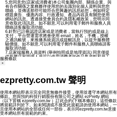
5.您同意您(店家或消費者)本公司集團內部、關係企業、與
有合作關係之業務夥伴使用您的去識別化個人資料與您您
聯絡，並傳送那些可能符合您興趣的訊息給您，例如特定
標題廣告、優惠內容、行政通知、產品內容及有關您使用
網站的訊息。透過接受會員合約及隱私權政策，您明示同
意收取此項訊息。如不願意,可以利用電子郵件和服務人員
聯絡請客服取消功能。
6.針對已註冊認證店家或是消費者，當執行預約或是線上
支付，平台營運需求將會使用 email，姓名，手機，授權
之通訊帳號，來推播系統資訊或提醒訊息，以提升服務體
驗價值。如不願意,可以利用電子郵件和服務人員聯絡請客
服取消功能。
7.店家端服務人員資料 (舉例拍照或是地理資訊) 同意僅提
供所屬店家管理人員可以使用消費者的作品集資料和員工
服務條款
打卡個人圖像行為。本公司及ezPretty平台不會做任何使
×
用。
三、本公司對您個人資料的揭露
1.基於現有服務平台的監管環境，預約科技保證不會揭露
ezpretty.com.tw 聲明
任何店家的營運資訊，且預約科技和店家均不能洩露消費
者的個人資料。然而，在某些情況下，本公司可能會因受
政府要求或法律規定，而被迫向政府或第三方提供資料。
第三方也可能非法地攔截或存取傳輸的私人通訊，或會員
使用本網站即表示完全同意無條件接受，使用並遵守本網站所有
可能濫用或誤用從本公司網站獲得的您的資料。因此，儘
條款。您與預約科技行銷股份有限公司之網站 ezPretty 網站
管本公司使用企業標準的保護措施來保護您的隱私，本公
（以下皆稱 ezpretty.com.tw ）訂此合約(下稱本條款)，這些條款
司並未承諾您的個人識別資料或私人通訊將永遠保密。
將規範詳列於下。如未閱讀或不接受此規範請勿使用本網站，一
2.根據本公司的政策，本公司不會將涉及您的個人識別資
旦使用本網站的全部或任何一部份，表示同ezpretty.com.tw意接
料出租或出售給第三方。
受本網站所有規範的約束。
3. 本公司、所屬集團、關係企業或與其合作行銷之第三方