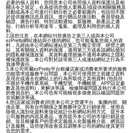
必要的個人資料，您同意本公司依照個人資料保護法及相
關法令之規定，在為提供您個人業務及/或提供相關服務及
活動或為本公司進行行銷分析之必要範圍內，包括但不限
於提供服務訊息及資訊、進行贈品兌換活動、會員登錄及
驗證、廣告行銷、特別活動通知、新服務、新產品之通
知、行銷分析等用途等，蒐集、處理及利用您的個人資
料。
2.請您注意，在本網站刊登廣告之第三人或與本公司
ezPretty網站連結與介接的網站，也可能蒐集您個人的資
料，凡經由本公司網站連結至第三方獨立管理、經營之網
站，其有關個人資料的保護，適用第三方或各該網站個別
的隱私權保護政策，其資料處理措施不適用本網站之隱私
權保護政策，本公司對於該等第三人或連結網站之行為不
負連帶責任。
3.本公司所屬ezPretty平台根據店家或消費者所要求的服務
功能需求或服務平台問題，本公司可使用您之前建立資料
及現在或過去在網站上的行為所取得之其他資料 (包括但
不限於手機作業系統、手機型號、手機帳號、APP設定參
數及其他資料)，來解決爭議、檢修障礙問題及執行本公司
的會員合約，本公司也有可能檢視多個會員以確認問題所
在或解決爭議。
4.您(店家或消費者)同意本公司之營運平台、集團內部、關
係企業、與有合作關係之業務夥伴交叉行銷使用，使用去
除個人識別化資料來強化統計分析網站利用方式、提升本
公司服務的內容及產品，進而提升本公司的市場行銷及促
銷、並且根據客戶的需求定義個人化製服務介面、網頁設
計及服務，這些使用改善並且調整本公司的網站使其更符
合您的需求。