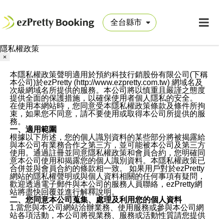
隱私權政策
×
本隱私權政策聲明適用於預約科技行銷股份有限公司(下稱
本公司)於ezPretty (http://www.ezpretty.com.tw) 網域名及
次級網域名所提供的服務。本公司將以慎重且嚴謹之態度
提供全面的保護措施，以確保使用者個人隱私的安全。
在使用本網站時，您同意受本隱私權政策條款及條件所拘
束，如果您不同意，請不要使用或取得本公司所提供的服
務。
一、適用範圍
根據以下所述，您的個人識別資料的某些部分將被揭露給
與本公司有業務合作之第三方，並可能被本公司及第三方
使用。通過註冊並同意隱私權政策和會員合約，您明確同
意本公司使用和揭露您的個人識別資料。本隱私權政策已
合併並與會員合約的條款相一致。 如果用戶對於ezPretty
網站的隱私權聲明或與個人資料相關的任何事項有疑問，
歡迎透過電子郵件與本公司的服務人員聯絡，ezPretty網
站將盡快回覆並進行解釋說明。
二、您同意本公司蒐集、處理及利用您的個人資料
1.當您與本公司網站洽辦業務、使用服務或參與本公司網
站各項活動，本公司將視業務、服務或活動性質請您提供