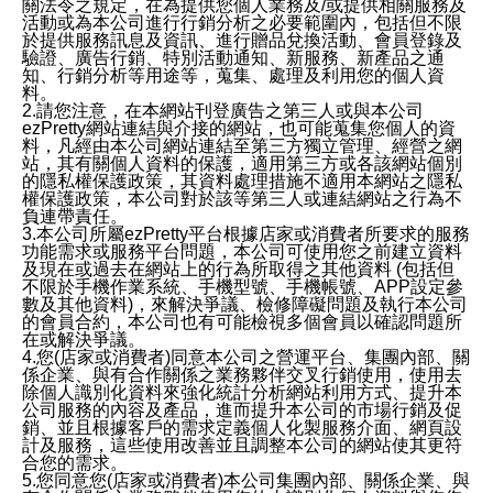
關法令之規定，在為提供您個人業務及/或提供相關服務及
活動或為本公司進行行銷分析之必要範圍內，包括但不限
於提供服務訊息及資訊、進行贈品兌換活動、會員登錄及
驗證、廣告行銷、特別活動通知、新服務、新產品之通
知、行銷分析等用途等，蒐集、處理及利用您的個人資
料。
2.請您注意，在本網站刊登廣告之第三人或與本公司
ezPretty網站連結與介接的網站，也可能蒐集您個人的資
料，凡經由本公司網站連結至第三方獨立管理、經營之網
站，其有關個人資料的保護，適用第三方或各該網站個別
的隱私權保護政策，其資料處理措施不適用本網站之隱私
權保護政策，本公司對於該等第三人或連結網站之行為不
負連帶責任。
3.本公司所屬ezPretty平台根據店家或消費者所要求的服務
功能需求或服務平台問題，本公司可使用您之前建立資料
及現在或過去在網站上的行為所取得之其他資料 (包括但
不限於手機作業系統、手機型號、手機帳號、APP設定參
數及其他資料)，來解決爭議、檢修障礙問題及執行本公司
的會員合約，本公司也有可能檢視多個會員以確認問題所
在或解決爭議。
4.您(店家或消費者)同意本公司之營運平台、集團內部、關
係企業、與有合作關係之業務夥伴交叉行銷使用，使用去
除個人識別化資料來強化統計分析網站利用方式、提升本
公司服務的內容及產品，進而提升本公司的市場行銷及促
銷、並且根據客戶的需求定義個人化製服務介面、網頁設
計及服務，這些使用改善並且調整本公司的網站使其更符
合您的需求。
5.您同意您(店家或消費者)本公司集團內部、關係企業、與