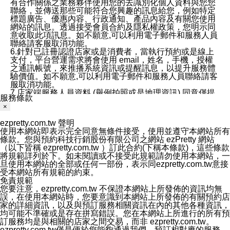
有合作關係之業務夥伴使用您的去識別化個人資料與您您
聯絡，並傳送那些可能符合您興趣的訊息給您，例如特定
標題廣告、優惠內容、行政通知、產品內容及有關您使用
網站的訊息。透過接受會員合約及隱私權政策，您明示同
意收取此項訊息。如不願意,可以利用電子郵件和服務人員
聯絡請客服取消功能。
6.針對已註冊認證店家或是消費者，當執行預約或是線上
支付，平台營運需求將會使用 email，姓名，手機，授權
之通訊帳號，來推播系統資訊或提醒訊息，以提升服務體
驗價值。如不願意,可以利用電子郵件和服務人員聯絡請客
服取消功能。
7.店家端服務人員資料 (舉例拍照或是地理資訊) 同意僅提
服務條款
供所屬店家管理人員可以使用消費者的作品集資料和員工
×
打卡個人圖像行為。本公司及ezPretty平台不會做任何使
用。
ezpretty.com.tw 聲明
三、本公司對您個人資料的揭露
使用本網站即表示完全同意無條件接受，使用並遵守本網站所有
1.基於現有服務平台的監管環境，預約科技保證不會揭露
條款。您與預約科技行銷股份有限公司之網站 ezPretty 網站
任何店家的營運資訊，且預約科技和店家均不能洩露消費
（以下皆稱 ezpretty.com.tw ）訂此合約(下稱本條款)，這些條款
者的個人資料。然而，在某些情況下，本公司可能會因受
將規範詳列於下。如未閱讀或不接受此規範請勿使用本網站，一
政府要求或法律規定，而被迫向政府或第三方提供資料。
旦使用本網站的全部或任何一部份，表示同ezpretty.com.tw意接
第三方也可能非法地攔截或存取傳輸的私人通訊，或會員
受本網站所有規範的約束。
可能濫用或誤用從本公司網站獲得的您的資料。因此，儘
免責規範
管本公司使用企業標準的保護措施來保護您的隱私，本公
您要注意，ezpretty.com.tw 不保證本網站上所發佈的資訊均無
司並未承諾您的個人識別資料或私人通訊將永遠保密。
誤，在使用本網站時，您要意識到本網站上所發佈的有關預約店
2.根據本公司的政策，本公司不會將涉及您的個人識別資
家的詳細資訊，以及與預訂服務相關資訊在內的其他各種資訊，
料出租或出售給第三方。
均可能不準確或是存在拼寫錯誤。您在本網站上所進行的所有預
3. 本公司、所屬集團、關係企業或與其合作行銷之第三方
訂服務均是與相關的店家之間交易，而非 ezpretty.com.tw。
業務合作公司會在您同意之情形下，始得利用您的個人資
ezpretty.com.tw僅是便於您能夠通過我們，預訂相對應的服務。