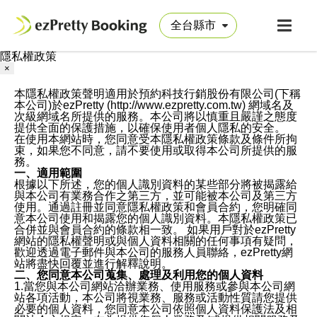
隱私權政策
×
本隱私權政策聲明適用於預約科技行銷股份有限公司(下稱
本公司)於ezPretty (http://www.ezpretty.com.tw) 網域名及
次級網域名所提供的服務。本公司將以慎重且嚴謹之態度
提供全面的保護措施，以確保使用者個人隱私的安全。
在使用本網站時，您同意受本隱私權政策條款及條件所拘
束，如果您不同意，請不要使用或取得本公司所提供的服
務。
一、適用範圍
根據以下所述，您的個人識別資料的某些部分將被揭露給
與本公司有業務合作之第三方，並可能被本公司及第三方
使用。通過註冊並同意隱私權政策和會員合約，您明確同
意本公司使用和揭露您的個人識別資料。本隱私權政策已
合併並與會員合約的條款相一致。 如果用戶對於ezPretty
網站的隱私權聲明或與個人資料相關的任何事項有疑問，
歡迎透過電子郵件與本公司的服務人員聯絡，ezPretty網
站將盡快回覆並進行解釋說明。
二、您同意本公司蒐集、處理及利用您的個人資料
1.當您與本公司網站洽辦業務、使用服務或參與本公司網
站各項活動，本公司將視業務、服務或活動性質請您提供
必要的個人資料，您同意本公司依照個人資料保護法及相