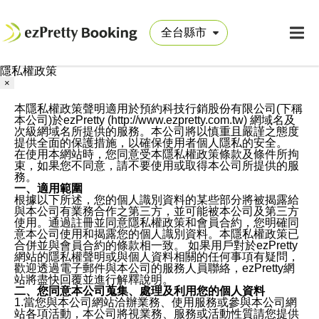
隱私權政策
×
本隱私權政策聲明適用於預約科技行銷股份有限公司(下稱
本公司)於ezPretty (http://www.ezpretty.com.tw) 網域名及
次級網域名所提供的服務。本公司將以慎重且嚴謹之態度
提供全面的保護措施，以確保使用者個人隱私的安全。
在使用本網站時，您同意受本隱私權政策條款及條件所拘
束，如果您不同意，請不要使用或取得本公司所提供的服
務。
一、適用範圍
根據以下所述，您的個人識別資料的某些部分將被揭露給
與本公司有業務合作之第三方，並可能被本公司及第三方
使用。通過註冊並同意隱私權政策和會員合約，您明確同
意本公司使用和揭露您的個人識別資料。本隱私權政策已
合併並與會員合約的條款相一致。 如果用戶對於ezPretty
網站的隱私權聲明或與個人資料相關的任何事項有疑問，
歡迎透過電子郵件與本公司的服務人員聯絡，ezPretty網
站將盡快回覆並進行解釋說明。
二、您同意本公司蒐集、處理及利用您的個人資料
1.當您與本公司網站洽辦業務、使用服務或參與本公司網
站各項活動，本公司將視業務、服務或活動性質請您提供