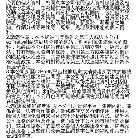
必要的個人資料，您同意本公司依照個人資料保護法及相
關法令之規定，在為提供您個人業務及/或提供相關服務及
活動或為本公司進行行銷分析之必要範圍內，包括但不限
於提供服務訊息及資訊、進行贈品兌換活動、會員登錄及
驗證、廣告行銷、特別活動通知、新服務、新產品之通
知、行銷分析等用途等，蒐集、處理及利用您的個人資
料。
2.請您注意，在本網站刊登廣告之第三人或與本公司
ezPretty網站連結與介接的網站，也可能蒐集您個人的資
料，凡經由本公司網站連結至第三方獨立管理、經營之網
站，其有關個人資料的保護，適用第三方或各該網站個別
的隱私權保護政策，其資料處理措施不適用本網站之隱私
權保護政策，本公司對於該等第三人或連結網站之行為不
負連帶責任。
3.本公司所屬ezPretty平台根據店家或消費者所要求的服務
功能需求或服務平台問題，本公司可使用您之前建立資料
及現在或過去在網站上的行為所取得之其他資料 (包括但
不限於手機作業系統、手機型號、手機帳號、APP設定參
數及其他資料)，來解決爭議、檢修障礙問題及執行本公司
的會員合約，本公司也有可能檢視多個會員以確認問題所
在或解決爭議。
4.您(店家或消費者)同意本公司之營運平台、集團內部、關
係企業、與有合作關係之業務夥伴交叉行銷使用，使用去
除個人識別化資料來強化統計分析網站利用方式、提升本
公司服務的內容及產品，進而提升本公司的市場行銷及促
銷、並且根據客戶的需求定義個人化製服務介面、網頁設
計及服務，這些使用改善並且調整本公司的網站使其更符
合您的需求。