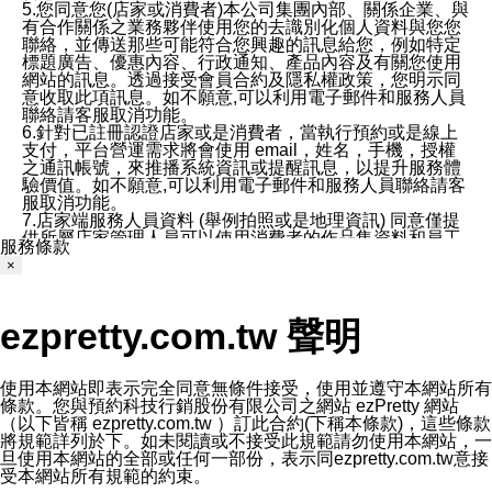
5.您同意您(店家或消費者)本公司集團內部、關係企業、與
有合作關係之業務夥伴使用您的去識別化個人資料與您您
聯絡，並傳送那些可能符合您興趣的訊息給您，例如特定
標題廣告、優惠內容、行政通知、產品內容及有關您使用
網站的訊息。透過接受會員合約及隱私權政策，您明示同
意收取此項訊息。如不願意,可以利用電子郵件和服務人員
聯絡請客服取消功能。
6.針對已註冊認證店家或是消費者，當執行預約或是線上
支付，平台營運需求將會使用 email，姓名，手機，授權
之通訊帳號，來推播系統資訊或提醒訊息，以提升服務體
驗價值。如不願意,可以利用電子郵件和服務人員聯絡請客
服取消功能。
7.店家端服務人員資料 (舉例拍照或是地理資訊) 同意僅提
供所屬店家管理人員可以使用消費者的作品集資料和員工
服務條款
打卡個人圖像行為。本公司及ezPretty平台不會做任何使
×
用。
三、本公司對您個人資料的揭露
1.基於現有服務平台的監管環境，預約科技保證不會揭露
ezpretty.com.tw 聲明
任何店家的營運資訊，且預約科技和店家均不能洩露消費
者的個人資料。然而，在某些情況下，本公司可能會因受
政府要求或法律規定，而被迫向政府或第三方提供資料。
第三方也可能非法地攔截或存取傳輸的私人通訊，或會員
使用本網站即表示完全同意無條件接受，使用並遵守本網站所有
可能濫用或誤用從本公司網站獲得的您的資料。因此，儘
條款。您與預約科技行銷股份有限公司之網站 ezPretty 網站
管本公司使用企業標準的保護措施來保護您的隱私，本公
（以下皆稱 ezpretty.com.tw ）訂此合約(下稱本條款)，這些條款
司並未承諾您的個人識別資料或私人通訊將永遠保密。
將規範詳列於下。如未閱讀或不接受此規範請勿使用本網站，一
2.根據本公司的政策，本公司不會將涉及您的個人識別資
旦使用本網站的全部或任何一部份，表示同ezpretty.com.tw意接
料出租或出售給第三方。
受本網站所有規範的約束。
3. 本公司、所屬集團、關係企業或與其合作行銷之第三方