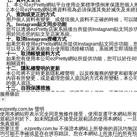
1、本公司ezPretty網站平台使用企業標準慣例來保護
2.本公司ezPretty網站將資料視為必須保護其免於滅
八、查詢或更正的方式
用戶個人資料有變更、或發現個人資料不正確的時候，可以隨時
九、Instagram貼文同步功能
您可以透過ezPretty店家系統後台所提供Instagram貼文同
用於同步您的貼文至店家系統。
十、取消Instagram授權方式
如果您有使用ezPretty網站所提供Instagram貼文同
可以登入店家系統後台使用取消授權功能，系統將立即清除您的
十一、取消帳號資料方式
如果您有使用本公司ezPretty網站所提供功能，您可以於任何
相關資料。
十二、隱私權聲明的更新
本公司將不定時更新隱私權聲明，以反映服務的變更和顧客的意見反
內容有所變更，或是處理您個人資訊的方式有所變動，本公司一
的個人資訊。
十三、自我保護措施
請妥善保管您的使用者名稱、密碼及個人資料，不要提供給
服務條款
窗，以防止他人讀取您的個人資料、信件或進入所機關管理
×
十四、傳送宣傳本站資訊或電子郵件之政策
您同意本公司網站，透過您所提供的郵件地址與您取得聯絡
ezpretty.com.tw 聲明
停止接收這些資料或電子郵件。
使用本網站即表示完全同意無條件接受，使用並遵守本網站所有條款。您與
十五、訊息通知
規範詳列於下。如未閱讀或不接受此規範請勿使用本網站，一旦使用本
本公司/本服務將以通知型訊息傳送重要訊息給您。即使未加
免責規範
本公司/本服務傳送之通知型訊息以對您有效且重要的訊息為
您要注意，ezpretty.com.tw 不保證本網站上所發佈
1.LINE 帳號設定的電話號碼與本公司/本服務所傳來的電話
均可能不準確或是存在拼寫錯誤。您在本網站上所進行的所有預訂服務均是與
2.該 LINE 帳號已在 LINE APP 設定中，同意接收通知型訊