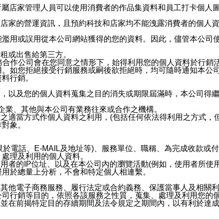
供所屬店家管理人員可以使用消費者的作品集資料和員工打卡個人圖像
何店家的營運資訊，且預約科技和店家均不能洩露消費者的個人
能濫用或誤用從本公司網站獲得的您的資料。因此，儘管本公司
出租或出售給第三方。
業務合作公司會在您同意之情形下，始得利用您的個人資料於行銷
用。如您拒絕接受行銷服務或嗣後欲拒絕時，均可隨時通知本公
資料行銷。
內，以及您的個人資料蒐集之目的消失或期限屆滿時，本公司得
係企業、其他與本公司有業務往來或合作之機構。
技之適當方式作個人資料之利用，(包括任何依法得利用之方式，
作對象。
限於電話、E-MAIL及地址等)、服務單位、職稱、為完成收款
、處理及利用的個人資料。
使用者的IP位址、以及在本公司內的瀏覽活動(例如，使用者所使
僅用於總量上分析，不會和特定個人相連繫。
及其他電子商務服務、履行法定或合約義務、保護當事人及相關
公司行銷等目的，依照各該服務之性質，蒐集、處理及利用您的
，並在前揭特定目的存續期間及法令規定之期間內，以有利於達成
。