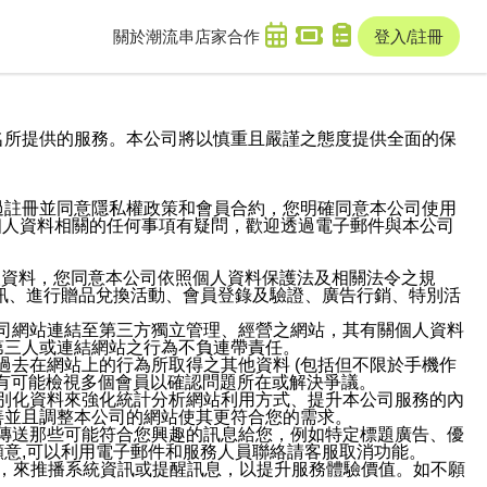
關於潮流串
店家合作
登入/註冊
域名及次級網域名所提供的服務。本公司將以慎重且嚴謹之態度提供全面的保
過註冊並同意隱私權政策和會員合約，您明確同意本公司使用
與個人資料相關的任何事項有疑問，歡迎透過電子郵件與本公司
人資料，您同意本公司依照個人資料保護法及相關法令之規
訊、進行贈品兌換活動、會員登錄及驗證、廣告行銷、特別活
本公司網站連結至第三方獨立管理、經營之網站，其有關個人資料
第三人或連結網站之行為不負連帶責任。
或過去在網站上的行為所取得之其他資料 (包括但不限於手機作
也有可能檢視多個會員以確認問題所在或解決爭議。
識別化資料來強化統計分析網站利用方式、提升本公司服務的內
善並且調整本公司的網站使其更符合您的需求。
並傳送那些可能符合您興趣的訊息給您，例如特定標題廣告、優
意,可以利用電子郵件和服務人員聯絡請客服取消功能。
帳號，來推播系統資訊或提醒訊息，以提升服務體驗價值。如不願