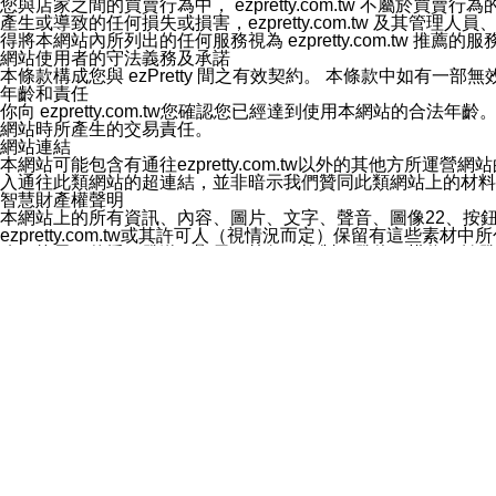
您與店家之間的買賣行為中， ezpretty.com.tw 不
3.LINE 帳號未封鎖傳送訊息之 LINE 官方帳號。
產生或導致的任何損失或損害，ezpretty.com.tw 及其管理
欲變更通知型訊息的設定，操作如下：
得將本網站內所列出的任何服務視為 ezpretty.com.tw 推
1.點選「主頁」＞「設定」
網站使用者的守法義務及承諾
2.點選「隱私設定」
本條款構成您與 ezPretty 間之有效契約。 本條款中如
3.點選「提供使用資料」
年齡和責任
4.點選「LINE通知型訊息」
你向 ezpretty.com.tw您確認您已經達到使用本網站
5.開關「接收LINE通知型訊息」
網站時所產生的交易責任。
❗️關閉「接收通知型訊息」後，將不會接收到來自任何企業
網站連結
本網站可能包含有通往ezpretty.com.tw以外的其他方所運營
入通往此類網站的超連結，並非暗示我們贊同此類網站上的材料
智慧財產權聲明
本網站上的所有資訊、內容、圖片、文字、聲音、圖像22、按
ezpretty.com.tw或其許可人（視情況而定）保留有
改、拷貝、傳播、發送、顯示、執行、複製、發佈、模仿、轉發
法或其他智慧財產權或 ezpretty.com.tw、其許可人
賠償
您同意因您使用本網站，而導致 ezpretty.com.tw、
您承擔賠償並保證 ezpretty.com.tw、其分公司、所屬機
免責聲明
您對本網站的所有使用均由您自擔風險。 因下載使用、參考或
己承擔全部責任。您同意 ezpretty.com.tw 及向ezpr
全部的索賠權利，無論是基於合約、侵權行為或其他依據。 ezpr
那些可損害或影響本網站管理、安全性、公正性和完整性，或是損害或
漏、中斷、刪除、缺陷、延遲或任何事件或事故，ezpretty.
其中包括但不僅限於有關本網站上服務、資訊及（或）聲明的保證或承
時間內對任一條款或多條條款的強制實施，不得將此視為放棄這
法律效應。 ezpretty.com.tw有權隨時變更本使用條