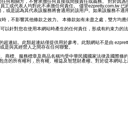
屬於買賣行為的任何相關方，不會承擔任何直接或間接責任或義務。 
人員、員工或代表人均對此不承擔任何責任。 儘管ezpretty.co
薦的服務，或是認為其代表該服務將會適用於該用戶。如果該服務不適用於您，
有一部無效時，不影響其他條款之效力。 本條款如有未盡之處，雙方
的合法年齡。可以針對您在使用本網站時產生的任何責任，形成有約束
官方帳號或認證官方帳號的通知型訊息。
網站的超連結。此類超連結僅提供用於參考。此類網站不是由 ezpret
或是與其經營人之間存在任何聯繫。
鈕、商標、服務標章及商品名稱均受中華民國國家法律及國際條
這些素材中所包含的所有權利，所有權、權益及智慧財產權。對於從本
或出售。除非本協議中明確指出，這些條款和條件中的任何內容
或任何協力廠商的業主權益中規定的任何權利的推斷結果。 如有任何人
其分公司、所屬機構、管理人員、代理人及其他合作夥伴和員工遭受的
構、管理人員、代理人及其他合作夥伴和員工不受損失。
依賴本網站上所提供的資訊、產品、服務或素材或通過使用本網
etty.com.tw提供電信及網路服務的提供商不會因您使用或不能使
etty.com.tw 不聲明、保證或承諾本網站或支持該網站的
影響本網站任何部分正常運行，且超出ezpretty.com.t
com.tw 不承擔任何責任。 在適用法律許可的最大範圍內，所
諾，其中包括但不僅限於其精確性、完整性或適銷性、品質或適用於特
些條款或是這些條款相關的權利。這些條款中使用的標題僅為了
款之內容及本網站上內容而不另行通知，同時，不對您、其他任何用戶