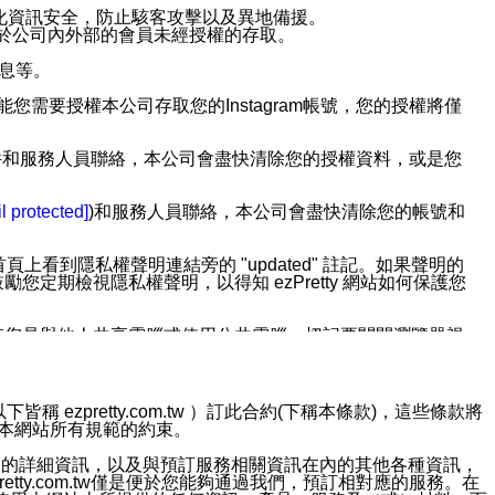
強化資訊安全，防止駭客攻擊以及異地備援。
免於公司內外部的會員未經授權的存取。
訊息等。
用此功能您需要授權本公司存取您的Instagram帳號，您的授權將僅
透過電子郵件和服務人員聯絡，本公司會盡快清除您的授權資料，或是您
。
l protected]
)和服務人員聯絡，本公司會盡快清除您的帳號和
上看到隱私權聲明連結旁的 "updated" 註記。如果聲明的
期檢視隱私權聲明，以得知 ezPretty 網站如何保護您
若您是與他人共享電腦或使用公共電腦，切記要關閉瀏覽器視
依照該資料或電子郵件所指示之方法、說明或功能連結，隨時
ezpretty.com.tw ）訂此合約(下稱本條款)，這些條款將
接受本網站所有規範的約束。
者，將可收到通知型訊息。
約店家的詳細資訊，以及與預訂服務相關資訊在內的其他各種資訊，
etty.com.tw僅是便於您能夠通過我們，預訂相對應的服務。在