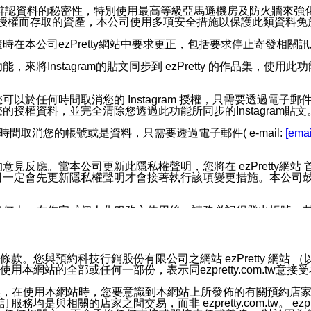
您個人辨認資料的秘密性，特別使用最高等級亞馬遜機房及防火牆來
失及未經授權而存取的資產，本公司使用多項安全措施以保護此類資料
在本公司ezPretty網站中要求更正，包括要求停止寄發相關
步功能，來將Instagram的貼文同步到 ezPretty 的作品集，使
步功能，您可以於任何時間取消您的 Instagram 授權，只需要
授權資料，並完全清除您透過此功能所同步的Instagram貼文
時間取消您的帳號或是資料，只需要透過電子郵件( e-mail:
[emai
應。當本公司更新此隱私權聲明，您將在 ezPretty網站 首頁
定會先更新隱私權聲明才會接著執行該項變更措施。本公司鼓勵您定
任何人。在您完成個人化服務之使用後，請務必記得登出帳號。
區。
並傳送或宣傳本網站各項服務之資料或電子郵件供您參考。您能
預約科技行銷股份有限公司之網站 ezPretty 網站 （以下皆稱 
網站的全部或任何一部份，表示同ezpretty.com.tw意
入本公司/本服務好友，您仍可接收到通知型訊息。
限，以廣告或其他目的的訊息皆不會被傳送。滿足以下三個條件
的資訊均無誤，在使用本網站時，您要意識到本網站上所發佈的有關預
號碼比對相符。
相關的店家之間交易，而非 ezpretty.com.tw。 ezpr
息。