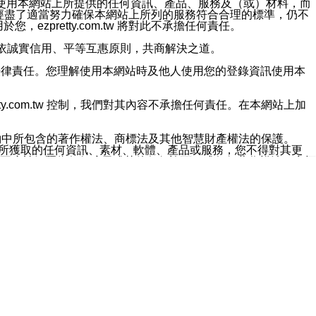
對於因為使用本網站上所提供的任何資訊、產品、服務及（或）材料，而
m.tw 已經盡了適當努力確保本網站上所列的服務符合合理的標準，仍不
ezpretty.com.tw 將對此不承擔任何責任。
均應依誠實信用、平等互惠原則，共商解決之道。
力的法律責任。您理解使用本網站時及他人使用您的登錄資訊使用本
ty.com.tw 控制，我們對其內容不承擔任何責任。在本網站上加
約中所包含的著作權法、商標法及其他智慧財產權法的保護。
網站上所獲取的任何資訊、素材、軟體、產品或服務，您不得對其更
不應被解釋為任何暗示或其他任何許可，或任何著作權法、商標
違反此規定，我們將追究其法律責任。
任何損失、責任及協力廠商的任何索賠或要求（包括律師費），將由
站而獲取到的資訊，而導致您遭受的任何風險或損失，將由您自
用本網站而造成的任何損失負責，同時，您會在此放棄有關此損失的所有及
伺服器不會發生缺陷，其中包括但不僅限於病毒或其他有害元素。對於
w 控制範圍的任何病毒感染、BUG、篡改、技術故障、錯誤、遺
有明示、暗示或法定及其他聲明、保證和條款均予以最大限度的排除，
定目的等。 ezpretty.com.tw 不能持續或在某階段
方便目的，其不應影響這些條款的範圍或意義，或是產生其他的
或任何協力廠商承擔任何責任。 在每次訪問網站時，您應檢查一下這