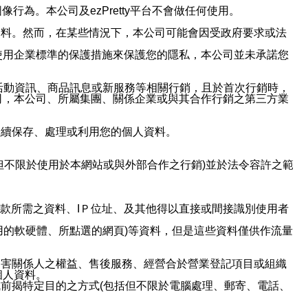
行為。本公司及ezPretty平台不會做任何使用。
資料。然而，在某些情況下，本公司可能會因受政府要求或法
使用企業標準的保護措施來保護您的隱私，本公司並未承諾您
活動資訊、商品訊息或新服務等相關行銷，且於首次行銷時，
司，本公司、所屬集團、關係企業或與其合作行銷之第三方業
繼續保存、處理或利用您的個人資料。
但不限於使用於本網站或與外部合作之行銷)並於法令容許之範
或付款所需之資料、IＰ位址、及其他得以直接或間接識別使用者
用的軟硬體、所點選的網頁)等資料，但是這些資料僅供作流量
利害關係人之權益、售後服務、經營合於營業登記項目或組織
個人資料。
前揭特定目的之方式(包括但不限於電腦處理、郵寄、電話、