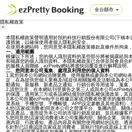
隱私權政策
×
本隱私權政策聲明適用於預約科技行銷股份有限公司(下稱本公司)於ezP
護措施，以確保使用者個人隱私的安全。
在使用本網站時，您同意受本隱私權政策條款及條件所拘束
一、適用範圍
根據以下所述，您的個人識別資料的某些部分將被揭露給與
和揭露您的個人識別資料。本隱私權政策已合併並與會員合約的
的服務人員聯絡，ezPretty網站將盡快回覆並進行解釋說明。
二、您同意本公司蒐集、處理及利用您的個人資料
1.當您與本公司網站洽辦業務、使用服務或參與本公司網站
定，在為提供您個人業務及/或提供相關服務及活動或為本
動通知、新服務、新產品之通知、行銷分析等用途等，蒐集
2.請您注意，在本網站刊登廣告之第三人或與本公司ezPr
的保護，適用第三方或各該網站個別的隱私權保護政策，其
3.本公司所屬ezPretty平台根據店家或消費者所要求的
業系統、手機型號、手機帳號、APP設定參數及其他資料)
4.您(店家或消費者)同意本公司之營運平台、集團內部、
容及產品，進而提升本公司的市場行銷及促銷、並且根據客
5.您同意您(店家或消費者)本公司集團內部、關係企業、
惠內容、行政通知、產品內容及有關您使用網站的訊息。透過
6.針對已註冊認證店家或是消費者，當執行預約或是線上支付
意,可以利用電子郵件和服務人員聯絡請客服取消功能。