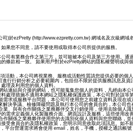
retty (http://www.ezpretty.com.tw) 網
，如果您不同意，請不要使用或取得本公司所提供的服務。
本公司有業務合作之第三方，並可能被本公司及第三方使用。通
條款相一致。 如果用戶對於ezPretty網站的隱私權聲明或
各項活動，本公司將視業務、服務或活動性質請您提供必要的個
公司進行行銷分析之必要範圍內，包括但不限於提供服務訊息及資
、處理及利用您的個人資料。
etty網站連結與介接的網站，也可能蒐集您個人的資料，凡經由
資料處理措施不適用本網站之隱私權保護政策，本公司對於該等
服務功能需求或服務平台問題，本公司可使用您之前建立資料及現在
，來解決爭議、檢修障礙問題及執行本公司的會員合約，本公司
關係企業、與有合作關係之業務夥伴交叉行銷使用，使用去除個人
戶的需求定義個人化製服務介面、網頁設計及服務，這些使用改
與有合作關係之業務夥伴使用您的去識別化個人資料與您您聯絡，
接受會員合約及隱私權政策，您明示同意收取此項訊息。如不願
，平台營運需求將會使用 email，姓名，手機，授權之通訊