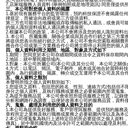
7.店家端服務人員資料 (舉例拍照或是地理資訊) 同意僅提
三、本公司對您個人資料的揭露
1.基於現有服務平台的監管環境，預約科技保證不會揭露任
律規定，而被迫向政府或第三方提供資料。
第三方也可能非法地攔截或存取傳輸的私人通訊，或會員可
的個人識別資料或私人通訊將永遠保密。
2.根據本公司的政策，本公司不會將涉及您的個人識別資料
3. 本公司、所屬集團、關係企業或與其合作行銷之第三方
將提供您表示拒絕行銷之方式，本公司不會向您索取相關費
務合作公司或第三方業務合作公司將立即停止利用您的個人
四、個人資料利用之期間、地區、對象及方式如下
1.期間：您同意於本公司存續期間或依法令之資料保存期間
2.地區：就中華民國領域內。
3.對象：本公司所屬公司(本公司)及其分公司、本公司之關
4.方式：以電話、簡訊、電子郵件、紙本或其他合於當時科
圍內，為行銷建檔、揭露、轉介或交互運用予本公司及其合
五、個人資料之類別
本聲明所指之個人資料類別如下:
1.您提供之資料，包括您的姓名、性別、連絡方式(包括但不
身分之個人資料，及執行職務或業務之必要範圍內所需蒐集
2.為提升服務品質，本公司會依照所提供服務之性質，記錄
分析和網路行為調查，以便於改善本公司的服務品質，資料
六、蒐集、處理及利用您的個人資料之目的
1.本公司為提供良好服務、客戶管理與服務、提供預約服務
章程所定之業務及執行職務或業務之必要範圍內等以及為本
2.本公司僅蒐集為執行上述特定目的所必要提供之個人資料
傳真)，於中華民國境內及法令許可之範圍內加以處理及利用
七、資料安全性