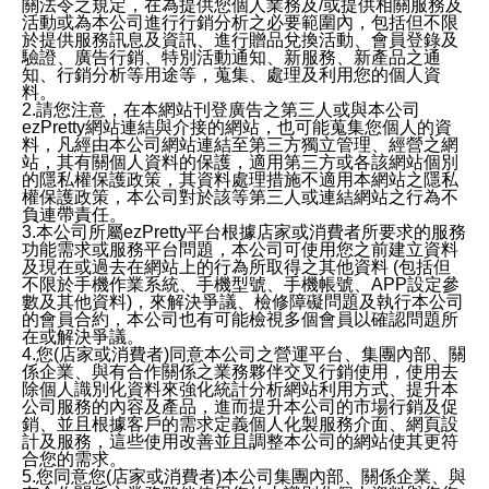
關法令之規定，在為提供您個人業務及/或提供相關服務及
活動或為本公司進行行銷分析之必要範圍內，包括但不限
於提供服務訊息及資訊、進行贈品兌換活動、會員登錄及
驗證、廣告行銷、特別活動通知、新服務、新產品之通
知、行銷分析等用途等，蒐集、處理及利用您的個人資
料。
2.請您注意，在本網站刊登廣告之第三人或與本公司
ezPretty網站連結與介接的網站，也可能蒐集您個人的資
料，凡經由本公司網站連結至第三方獨立管理、經營之網
站，其有關個人資料的保護，適用第三方或各該網站個別
的隱私權保護政策，其資料處理措施不適用本網站之隱私
權保護政策，本公司對於該等第三人或連結網站之行為不
負連帶責任。
3.本公司所屬ezPretty平台根據店家或消費者所要求的服務
功能需求或服務平台問題，本公司可使用您之前建立資料
及現在或過去在網站上的行為所取得之其他資料 (包括但
不限於手機作業系統、手機型號、手機帳號、APP設定參
數及其他資料)，來解決爭議、檢修障礙問題及執行本公司
的會員合約，本公司也有可能檢視多個會員以確認問題所
在或解決爭議。
4.您(店家或消費者)同意本公司之營運平台、集團內部、關
係企業、與有合作關係之業務夥伴交叉行銷使用，使用去
除個人識別化資料來強化統計分析網站利用方式、提升本
公司服務的內容及產品，進而提升本公司的市場行銷及促
銷、並且根據客戶的需求定義個人化製服務介面、網頁設
計及服務，這些使用改善並且調整本公司的網站使其更符
合您的需求。
5.您同意您(店家或消費者)本公司集團內部、關係企業、與