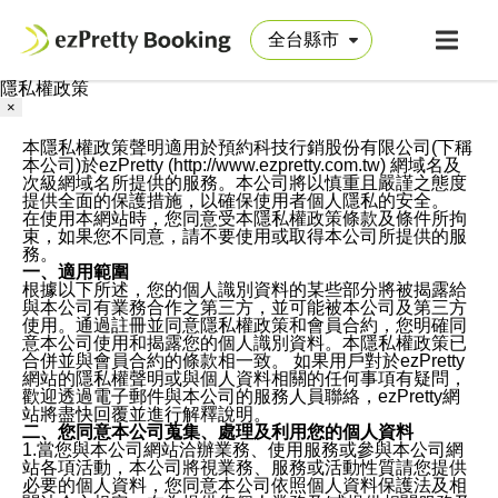
隱私權政策
×
本隱私權政策聲明適用於預約科技行銷股份有限公司(下稱
本公司)於ezPretty (http://www.ezpretty.com.tw) 網域名及
次級網域名所提供的服務。本公司將以慎重且嚴謹之態度
提供全面的保護措施，以確保使用者個人隱私的安全。
在使用本網站時，您同意受本隱私權政策條款及條件所拘
束，如果您不同意，請不要使用或取得本公司所提供的服
務。
一、適用範圍
根據以下所述，您的個人識別資料的某些部分將被揭露給
與本公司有業務合作之第三方，並可能被本公司及第三方
使用。通過註冊並同意隱私權政策和會員合約，您明確同
意本公司使用和揭露您的個人識別資料。本隱私權政策已
合併並與會員合約的條款相一致。 如果用戶對於ezPretty
網站的隱私權聲明或與個人資料相關的任何事項有疑問，
歡迎透過電子郵件與本公司的服務人員聯絡，ezPretty網
站將盡快回覆並進行解釋說明。
二、您同意本公司蒐集、處理及利用您的個人資料
1.當您與本公司網站洽辦業務、使用服務或參與本公司網
站各項活動，本公司將視業務、服務或活動性質請您提供
必要的個人資料，您同意本公司依照個人資料保護法及相