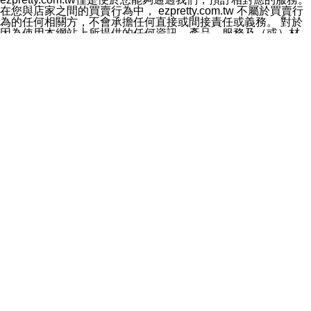
料於行銷活動資訊、商品訊息或新服務等相關行銷，且於
在您與店家之間的買賣行為中， ezpretty.com.tw 不屬於買賣行
首次行銷時，將提供您表示拒絕行銷之方式，本公司不會
為的任何相關方，不會承擔任何直接或間接責任或義務。 對於
向您索取相關費用。如您拒絕接受行銷服務或嗣後欲拒絕
因為使用本網站上所提供的任何資訊、產品、服務及（或）材
時，均可隨時通知本公司，本公司、所屬集團、關係企業
料，而產生或導致的任何損失或損害，ezpretty.com.tw 及其管
或與其合作行銷之第三方業務合作公司或第三方業務合作
理人員、員工或代表人均對此不承擔任何責任。 儘管
公司將立即停止利用您的個人資料行銷。
ezpretty.com.tw 已經盡了適當努力確保本網站上所列的服務符
四、個人資料利用之期間、地區、對象及方式如下
合合理的標準，仍不得將本網站內所列出的任何服務視為
1.期間：您同意於本公司存續期間或依法令之資料保存期
ezpretty.com.tw 推薦的服務，或是認為其代表該服務將會適用
間內，以及您的個人資料蒐集之目的消失或期限屆滿時，
於該用戶。如果該服務不適用於您，ezpretty.com.tw 將對此不
本公司得繼續保存、處理或利用您的個人資料。
承擔任何責任。
2.地區：就中華民國領域內。
網站使用者的守法義務及承諾
3.對象：本公司所屬公司(本公司)及其分公司、本公司之關
本條款構成您與 ezPretty 間之有效契約。 本條款中如有一部無
係企業、其他與本公司有業務往來或合作之機構。
效時，不影響其他條款之效力。 本條款如有未盡之處，雙方均
4.方式：以電話、簡訊、電子郵件、紙本或其他合於當時
應依誠實信用、平等互惠原則，共商解決之道。
科技之適當方式作個人資料之利用，(包括任何依法得利用
年齡和責任
之方式，但不限於使用於本網站或與外部合作之行銷)並於
你向 ezpretty.com.tw您確認您已經達到使用本網站的合法年
法令容許之範圍內，為行銷建檔、揭露、轉介或交互運用
齡。可以針對您在使用本網站時產生的任何責任，形成有約束力
予本公司及其合作對象。
的法律責任。您理解使用本網站時及他人使用您的登錄資訊使用
五、個人資料之類別
本網站時所產生的交易責任。
本聲明所指之個人資料類別如下:
網站連結
1.您提供之資料，包括您的姓名、性別、連絡方式(包括但
本網站可能包含有通往ezpretty.com.tw以外的其他方所運營網站
不限於電話、E-MAIL及地址等)、服務單位、職稱、為完
的超連結。此類超連結僅提供用於參考。此類網站不是由
成收款或付款所需之資料、IＰ位址、及其他得以直接或間
ezpretty.com.tw 控制，我們對其內容不承擔任何責任。在本網
接識別使用者身分之個人資料，及執行職務或業務之必要
站上加入通往此類網站的超連結，並非暗示我們贊同此類網站上
範圍內所需蒐集、處理及利用的個人資料。
的材料或是與其經營人之間存在任何聯繫。
2.為提升服務品質，本公司會依照所提供服務之性質，記
智慧財產權聲明
錄使用者的IP位址、以及在本公司內的瀏覽活動(例如，使
本網站上的所有資訊、內容、圖片、文字、聲音、圖像22、按
用者所使用的軟硬體、所點選的網頁)等資料，但是這些資
鈕、商標、服務標章及商品名稱均受中華民國國家法律及國際條