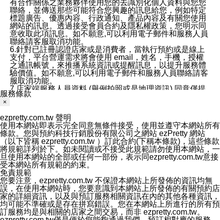
有合作關係之業務夥伴使用您的去識別化個人資料與您您
聯絡，並傳送那些可能符合您興趣的訊息給您，例如特定
標題廣告、優惠內容、行政通知、產品內容及有關您使用
網站的訊息。透過接受會員合約及隱私權政策，您明示同
意收取此項訊息。如不願意,可以利用電子郵件和服務人員
聯絡請客服取消功能。
6.針對已註冊認證店家或是消費者，當執行預約或是線上
支付，平台營運需求將會使用 email，姓名，手機，授權
之通訊帳號，來推播系統資訊或提醒訊息，以提升服務體
驗價值。如不願意,可以利用電子郵件和服務人員聯絡請客
服取消功能。
7.店家端服務人員資料 (舉例拍照或是地理資訊) 同意僅提
服務條款
供所屬店家管理人員可以使用消費者的作品集資料和員工
×
打卡個人圖像行為。本公司及ezPretty平台不會做任何使
用。
ezpretty.com.tw 聲明
三、本公司對您個人資料的揭露
使用本網站即表示完全同意無條件接受，使用並遵守本網站所有
1.基於現有服務平台的監管環境，預約科技保證不會揭露
條款。您與預約科技行銷股份有限公司之網站 ezPretty 網站
任何店家的營運資訊，且預約科技和店家均不能洩露消費
（以下皆稱 ezpretty.com.tw ）訂此合約(下稱本條款)，這些條款
者的個人資料。然而，在某些情況下，本公司可能會因受
將規範詳列於下。如未閱讀或不接受此規範請勿使用本網站，一
政府要求或法律規定，而被迫向政府或第三方提供資料。
旦使用本網站的全部或任何一部份，表示同ezpretty.com.tw意接
第三方也可能非法地攔截或存取傳輸的私人通訊，或會員
受本網站所有規範的約束。
可能濫用或誤用從本公司網站獲得的您的資料。因此，儘
免責規範
管本公司使用企業標準的保護措施來保護您的隱私，本公
您要注意，ezpretty.com.tw 不保證本網站上所發佈的資訊均無
司並未承諾您的個人識別資料或私人通訊將永遠保密。
誤，在使用本網站時，您要意識到本網站上所發佈的有關預約店
2.根據本公司的政策，本公司不會將涉及您的個人識別資
家的詳細資訊，以及與預訂服務相關資訊在內的其他各種資訊，
料出租或出售給第三方。
均可能不準確或是存在拼寫錯誤。您在本網站上所進行的所有預
3. 本公司、所屬集團、關係企業或與其合作行銷之第三方
訂服務均是與相關的店家之間交易，而非 ezpretty.com.tw。
業務合作公司會在您同意之情形下，始得利用您的個人資
ezpretty.com.tw僅是便於您能夠通過我們，預訂相對應的服務。