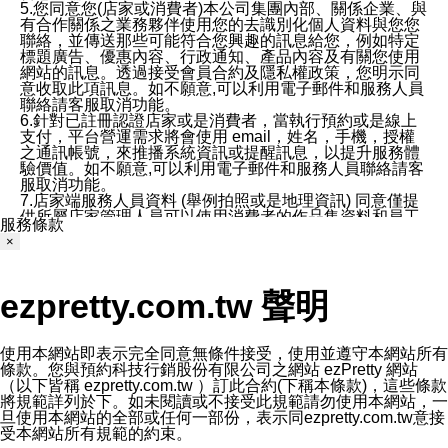
5.您同意您(店家或消費者)本公司集團內部、關係企業、與
有合作關係之業務夥伴使用您的去識別化個人資料與您您
聯絡，並傳送那些可能符合您興趣的訊息給您，例如特定
標題廣告、優惠內容、行政通知、產品內容及有關您使用
網站的訊息。透過接受會員合約及隱私權政策，您明示同
意收取此項訊息。如不願意,可以利用電子郵件和服務人員
聯絡請客服取消功能。
6.針對已註冊認證店家或是消費者，當執行預約或是線上
支付，平台營運需求將會使用 email，姓名，手機，授權
之通訊帳號，來推播系統資訊或提醒訊息，以提升服務體
驗價值。如不願意,可以利用電子郵件和服務人員聯絡請客
服取消功能。
7.店家端服務人員資料 (舉例拍照或是地理資訊) 同意僅提
供所屬店家管理人員可以使用消費者的作品集資料和員工
服務條款
打卡個人圖像行為。本公司及ezPretty平台不會做任何使
×
用。
三、本公司對您個人資料的揭露
1.基於現有服務平台的監管環境，預約科技保證不會揭露
ezpretty.com.tw 聲明
任何店家的營運資訊，且預約科技和店家均不能洩露消費
者的個人資料。然而，在某些情況下，本公司可能會因受
政府要求或法律規定，而被迫向政府或第三方提供資料。
第三方也可能非法地攔截或存取傳輸的私人通訊，或會員
使用本網站即表示完全同意無條件接受，使用並遵守本網站所有
可能濫用或誤用從本公司網站獲得的您的資料。因此，儘
條款。您與預約科技行銷股份有限公司之網站 ezPretty 網站
管本公司使用企業標準的保護措施來保護您的隱私，本公
（以下皆稱 ezpretty.com.tw ）訂此合約(下稱本條款)，這些條款
司並未承諾您的個人識別資料或私人通訊將永遠保密。
將規範詳列於下。如未閱讀或不接受此規範請勿使用本網站，一
2.根據本公司的政策，本公司不會將涉及您的個人識別資
旦使用本網站的全部或任何一部份，表示同ezpretty.com.tw意接
料出租或出售給第三方。
受本網站所有規範的約束。
3. 本公司、所屬集團、關係企業或與其合作行銷之第三方