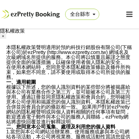
隱私權政策
×
本隱私權政策聲明適用於預約科技行銷股份有限公司(下稱
本公司)於ezPretty (http://www.ezpretty.com.tw) 網域名及
次級網域名所提供的服務。本公司將以慎重且嚴謹之態度
提供全面的保護措施，以確保使用者個人隱私的安全。
在使用本網站時，您同意受本隱私權政策條款及條件所拘
束，如果您不同意，請不要使用或取得本公司所提供的服
務。
一、適用範圍
根據以下所述，您的個人識別資料的某些部分將被揭露給
與本公司有業務合作之第三方，並可能被本公司及第三方
使用。通過註冊並同意隱私權政策和會員合約，您明確同
意本公司使用和揭露您的個人識別資料。本隱私權政策已
合併並與會員合約的條款相一致。 如果用戶對於ezPretty
網站的隱私權聲明或與個人資料相關的任何事項有疑問，
歡迎透過電子郵件與本公司的服務人員聯絡，ezPretty網
站將盡快回覆並進行解釋說明。
二、您同意本公司蒐集、處理及利用您的個人資料
1.當您與本公司網站洽辦業務、使用服務或參與本公司網
站各項活動，本公司將視業務、服務或活動性質請您提供