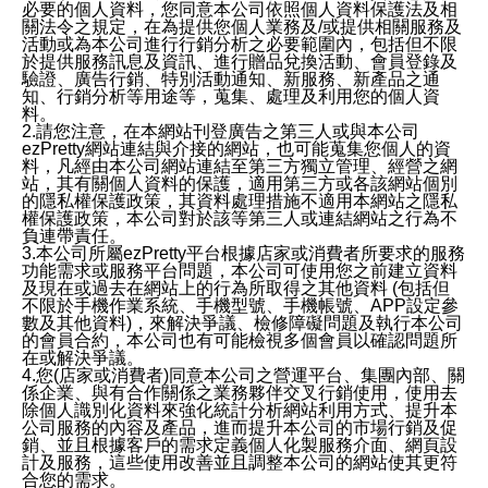
必要的個人資料，您同意本公司依照個人資料保護法及相
關法令之規定，在為提供您個人業務及/或提供相關服務及
活動或為本公司進行行銷分析之必要範圍內，包括但不限
於提供服務訊息及資訊、進行贈品兌換活動、會員登錄及
驗證、廣告行銷、特別活動通知、新服務、新產品之通
知、行銷分析等用途等，蒐集、處理及利用您的個人資
料。
2.請您注意，在本網站刊登廣告之第三人或與本公司
ezPretty網站連結與介接的網站，也可能蒐集您個人的資
料，凡經由本公司網站連結至第三方獨立管理、經營之網
站，其有關個人資料的保護，適用第三方或各該網站個別
的隱私權保護政策，其資料處理措施不適用本網站之隱私
權保護政策，本公司對於該等第三人或連結網站之行為不
負連帶責任。
3.本公司所屬ezPretty平台根據店家或消費者所要求的服務
功能需求或服務平台問題，本公司可使用您之前建立資料
及現在或過去在網站上的行為所取得之其他資料 (包括但
不限於手機作業系統、手機型號、手機帳號、APP設定參
數及其他資料)，來解決爭議、檢修障礙問題及執行本公司
的會員合約，本公司也有可能檢視多個會員以確認問題所
在或解決爭議。
4.您(店家或消費者)同意本公司之營運平台、集團內部、關
係企業、與有合作關係之業務夥伴交叉行銷使用，使用去
除個人識別化資料來強化統計分析網站利用方式、提升本
公司服務的內容及產品，進而提升本公司的市場行銷及促
銷、並且根據客戶的需求定義個人化製服務介面、網頁設
計及服務，這些使用改善並且調整本公司的網站使其更符
合您的需求。