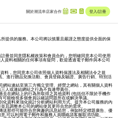
關於潮流串
店家合作
登入/註冊
域名及次級網域名所提供的服務。本公司將以慎重且嚴謹之態度提供全面的保
過註冊並同意隱私權政策和會員合約，您明確同意本公司使用
與個人資料相關的任何事項有疑問，歡迎透過電子郵件與本公司
人資料，您同意本公司依照個人資料保護法及相關法令之規
訊、進行贈品兌換活動、會員登錄及驗證、廣告行銷、特別活
本公司網站連結至第三方獨立管理、經營之網站，其有關個人資料
第三人或連結網站之行為不負連帶責任。
或過去在網站上的行為所取得之其他資料 (包括但不限於手機作
也有可能檢視多個會員以確認問題所在或解決爭議。
識別化資料來強化統計分析網站利用方式、提升本公司服務的內
善並且調整本公司的網站使其更符合您的需求。
並傳送那些可能符合您興趣的訊息給您，例如特定標題廣告、優
意,可以利用電子郵件和服務人員聯絡請客服取消功能。