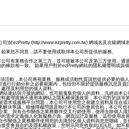
retty (http://www.ezpretty.com.tw) 網
，如果您不同意，請不要使用或取得本公司所提供的服務。
本公司有業務合作之第三方，並可能被本公司及第三方使用。通
條款相一致。 如果用戶對於ezPretty網站的隱私權聲明或
各項活動，本公司將視業務、服務或活動性質請您提供必要的個
公司進行行銷分析之必要範圍內，包括但不限於提供服務訊息及資
、處理及利用您的個人資料。
etty網站連結與介接的網站，也可能蒐集您個人的資料，凡經由
資料處理措施不適用本網站之隱私權保護政策，本公司對於該等
服務功能需求或服務平台問題，本公司可使用您之前建立資料及現在
，來解決爭議、檢修障礙問題及執行本公司的會員合約，本公司
關係企業、與有合作關係之業務夥伴交叉行銷使用，使用去除個人
戶的需求定義個人化製服務介面、網頁設計及服務，這些使用改
與有合作關係之業務夥伴使用您的去識別化個人資料與您您聯絡，
接受會員合約及隱私權政策，您明示同意收取此項訊息。如不願