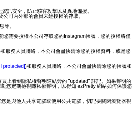
強化資訊安全，防止駭客攻擊以及異地備援。
免於公司內外部的會員未經授權的存取。
訊息等。
用此功能您需要授權本公司存取您的Instagram帳號，您的授權將僅
透過電子郵件和服務人員聯絡，本公司會盡快清除您的授權資料，或是您
。
l protected]
)和服務人員聯絡，本公司會盡快清除您的帳號和
上看到隱私權聲明連結旁的 "updated" 註記。如果聲明的
期檢視隱私權聲明，以得知 ezPretty 網站如何保護您
若您是與他人共享電腦或使用公共電腦，切記要關閉瀏覽器視
依照該資料或電子郵件所指示之方法、說明或功能連結，隨時
者，將可收到通知型訊息。