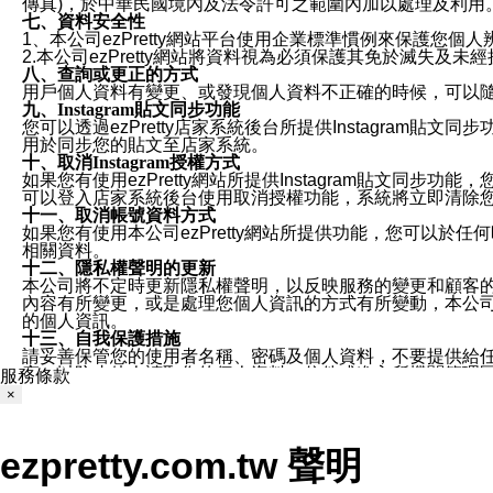
傳真)，於中華民國境內及法令許可之範圍內加以處理及利用
七、資料安全性
1、本公司ezPretty網站平台使用企業標準慣例來保護
2.本公司ezPretty網站將資料視為必須保護其免於滅
八、查詢或更正的方式
用戶個人資料有變更、或發現個人資料不正確的時候，可以隨時
九、Instagram貼文同步功能
您可以透過ezPretty店家系統後台所提供Instagram貼文同
用於同步您的貼文至店家系統。
十、取消Instagram授權方式
如果您有使用ezPretty網站所提供Instagram貼文同
可以登入店家系統後台使用取消授權功能，系統將立即清除您的
十一、取消帳號資料方式
如果您有使用本公司ezPretty網站所提供功能，您可以於任何
相關資料。
十二、隱私權聲明的更新
本公司將不定時更新隱私權聲明，以反映服務的變更和顧客的意見反
內容有所變更，或是處理您個人資訊的方式有所變動，本公司一
的個人資訊。
十三、自我保護措施
請妥善保管您的使用者名稱、密碼及個人資料，不要提供給
窗，以防止他人讀取您的個人資料、信件或進入所機關管理
服務條款
十四、傳送宣傳本站資訊或電子郵件之政策
×
您同意本公司網站，透過您所提供的郵件地址與您取得聯絡
停止接收這些資料或電子郵件。
十五、訊息通知
ezpretty.com.tw 聲明
本公司/本服務將以通知型訊息傳送重要訊息給您。即使未加
本公司/本服務傳送之通知型訊息以對您有效且重要的訊息為