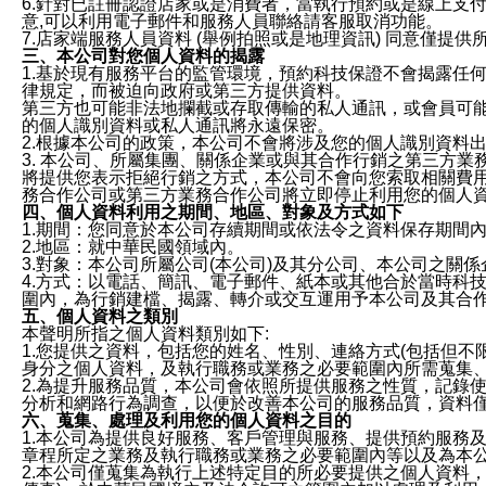
6.針對已註冊認證店家或是消費者，當執行預約或是線上支付
意,可以利用電子郵件和服務人員聯絡請客服取消功能。
7.店家端服務人員資料 (舉例拍照或是地理資訊) 同意僅提
三、本公司對您個人資料的揭露
1.基於現有服務平台的監管環境，預約科技保證不會揭露任
律規定，而被迫向政府或第三方提供資料。
第三方也可能非法地攔截或存取傳輸的私人通訊，或會員可
的個人識別資料或私人通訊將永遠保密。
2.根據本公司的政策，本公司不會將涉及您的個人識別資料
3. 本公司、所屬集團、關係企業或與其合作行銷之第三方
將提供您表示拒絕行銷之方式，本公司不會向您索取相關費
務合作公司或第三方業務合作公司將立即停止利用您的個人
四、個人資料利用之期間、地區、對象及方式如下
1.期間：您同意於本公司存續期間或依法令之資料保存期間
2.地區：就中華民國領域內。
3.對象：本公司所屬公司(本公司)及其分公司、本公司之關
4.方式：以電話、簡訊、電子郵件、紙本或其他合於當時科
圍內，為行銷建檔、揭露、轉介或交互運用予本公司及其合
五、個人資料之類別
本聲明所指之個人資料類別如下:
1.您提供之資料，包括您的姓名、性別、連絡方式(包括但不
身分之個人資料，及執行職務或業務之必要範圍內所需蒐集
2.為提升服務品質，本公司會依照所提供服務之性質，記錄
分析和網路行為調查，以便於改善本公司的服務品質，資料
六、蒐集、處理及利用您的個人資料之目的
1.本公司為提供良好服務、客戶管理與服務、提供預約服務
章程所定之業務及執行職務或業務之必要範圍內等以及為本
2.本公司僅蒐集為執行上述特定目的所必要提供之個人資料