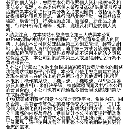
必要的個人資料，您同意本公司依照個人資料保護法及相
關法令之規定，在為提供您個人業務及/或提供相關服務及
活動或為本公司進行行銷分析之必要範圍內，包括但不限
於提供服務訊息及資訊、進行贈品兌換活動、會員登錄及
驗證、廣告行銷、特別活動通知、新服務、新產品之通
知、行銷分析等用途等，蒐集、處理及利用您的個人資
料。
2.請您注意，在本網站刊登廣告之第三人或與本公司
ezPretty網站連結與介接的網站，也可能蒐集您個人的資
料，凡經由本公司網站連結至第三方獨立管理、經營之網
站，其有關個人資料的保護，適用第三方或各該網站個別
的隱私權保護政策，其資料處理措施不適用本網站之隱私
權保護政策，本公司對於該等第三人或連結網站之行為不
負連帶責任。
3.本公司所屬ezPretty平台根據店家或消費者所要求的服務
功能需求或服務平台問題，本公司可使用您之前建立資料
及現在或過去在網站上的行為所取得之其他資料 (包括但
不限於手機作業系統、手機型號、手機帳號、APP設定參
數及其他資料)，來解決爭議、檢修障礙問題及執行本公司
的會員合約，本公司也有可能檢視多個會員以確認問題所
在或解決爭議。
4.您(店家或消費者)同意本公司之營運平台、集團內部、關
係企業、與有合作關係之業務夥伴交叉行銷使用，使用去
除個人識別化資料來強化統計分析網站利用方式、提升本
公司服務的內容及產品，進而提升本公司的市場行銷及促
銷、並且根據客戶的需求定義個人化製服務介面、網頁設
計及服務，這些使用改善並且調整本公司的網站使其更符
合您的需求。