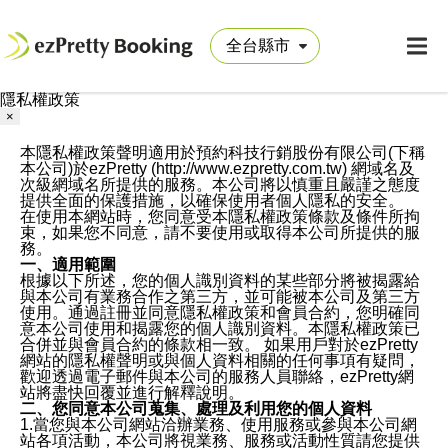
隱私權政策
×
本隱私權政策聲明適用於預約科技行銷股份有限公司(下稱
本公司)於ezPretty (http://www.ezpretty.com.tw) 網域名及
次級網域名所提供的服務。本公司將以慎重且嚴謹之態度
提供全面的保護措施，以確保使用者個人隱私的安全。
在使用本網站時，您同意受本隱私權政策條款及條件所拘
束，如果您不同意，請不要使用或取得本公司所提供的服
務。
一、適用範圍
根據以下所述，您的個人識別資料的某些部分將被揭露給
與本公司有業務合作之第三方，並可能被本公司及第三方
使用。通過註冊並同意隱私權政策和會員合約，您明確同
意本公司使用和揭露您的個人識別資料。本隱私權政策已
合併並與會員合約的條款相一致。 如果用戶對於ezPretty
網站的隱私權聲明或與個人資料相關的任何事項有疑問，
歡迎透過電子郵件與本公司的服務人員聯絡，ezPretty網
站將盡快回覆並進行解釋說明。
二、您同意本公司蒐集、處理及利用您的個人資料
1.當您與本公司網站洽辦業務、使用服務或參與本公司網
站各項活動，本公司將視業務、服務或活動性質請您提供