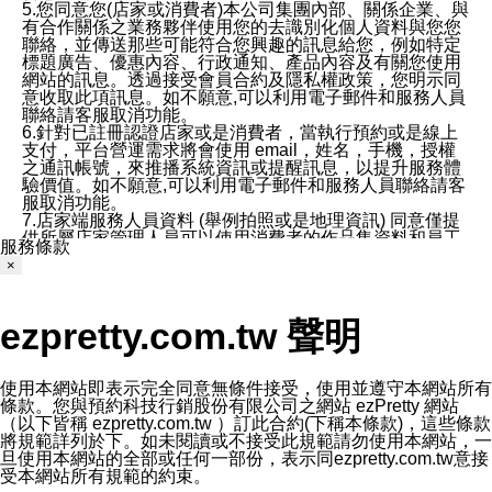
5.您同意您(店家或消費者)本公司集團內部、關係企業、與
有合作關係之業務夥伴使用您的去識別化個人資料與您您
聯絡，並傳送那些可能符合您興趣的訊息給您，例如特定
標題廣告、優惠內容、行政通知、產品內容及有關您使用
網站的訊息。透過接受會員合約及隱私權政策，您明示同
意收取此項訊息。如不願意,可以利用電子郵件和服務人員
聯絡請客服取消功能。
6.針對已註冊認證店家或是消費者，當執行預約或是線上
支付，平台營運需求將會使用 email，姓名，手機，授權
之通訊帳號，來推播系統資訊或提醒訊息，以提升服務體
驗價值。如不願意,可以利用電子郵件和服務人員聯絡請客
服取消功能。
7.店家端服務人員資料 (舉例拍照或是地理資訊) 同意僅提
供所屬店家管理人員可以使用消費者的作品集資料和員工
服務條款
打卡個人圖像行為。本公司及ezPretty平台不會做任何使
×
用。
三、本公司對您個人資料的揭露
1.基於現有服務平台的監管環境，預約科技保證不會揭露
ezpretty.com.tw 聲明
任何店家的營運資訊，且預約科技和店家均不能洩露消費
者的個人資料。然而，在某些情況下，本公司可能會因受
政府要求或法律規定，而被迫向政府或第三方提供資料。
第三方也可能非法地攔截或存取傳輸的私人通訊，或會員
使用本網站即表示完全同意無條件接受，使用並遵守本網站所有
可能濫用或誤用從本公司網站獲得的您的資料。因此，儘
條款。您與預約科技行銷股份有限公司之網站 ezPretty 網站
管本公司使用企業標準的保護措施來保護您的隱私，本公
（以下皆稱 ezpretty.com.tw ）訂此合約(下稱本條款)，這些條款
司並未承諾您的個人識別資料或私人通訊將永遠保密。
將規範詳列於下。如未閱讀或不接受此規範請勿使用本網站，一
2.根據本公司的政策，本公司不會將涉及您的個人識別資
旦使用本網站的全部或任何一部份，表示同ezpretty.com.tw意接
料出租或出售給第三方。
受本網站所有規範的約束。
3. 本公司、所屬集團、關係企業或與其合作行銷之第三方