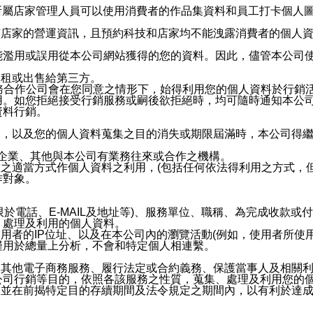
供所屬店家管理人員可以使用消費者的作品集資料和員工打卡個人圖像
何店家的營運資訊，且預約科技和店家均不能洩露消費者的個人
能濫用或誤用從本公司網站獲得的您的資料。因此，儘管本公司
出租或出售給第三方。
業務合作公司會在您同意之情形下，始得利用您的個人資料於行銷
用。如您拒絕接受行銷服務或嗣後欲拒絕時，均可隨時通知本公
資料行銷。
內，以及您的個人資料蒐集之目的消失或期限屆滿時，本公司得
係企業、其他與本公司有業務往來或合作之機構。
技之適當方式作個人資料之利用，(包括任何依法得利用之方式，
作對象。
限於電話、E-MAIL及地址等)、服務單位、職稱、為完成收款
、處理及利用的個人資料。
使用者的IP位址、以及在本公司內的瀏覽活動(例如，使用者所使
僅用於總量上分析，不會和特定個人相連繫。
及其他電子商務服務、履行法定或合約義務、保護當事人及相關
公司行銷等目的，依照各該服務之性質，蒐集、處理及利用您的
，並在前揭特定目的存續期間及法令規定之期間內，以有利於達成
。