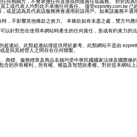
屬於買賣行為的任何相關方，不會承擔任何直接或間接責任或義務。 
人員、員工或代表人均對此不承擔任何責任。 儘管ezpretty.co
薦的服務，或是認為其代表該服務將會適用於該用戶。如果該服務不適用於您，
有一部無效時，不影響其他條款之效力。 本條款如有未盡之處，雙方
的合法年齡。可以針對您在使用本網站時產生的任何責任，形成有約束
官方帳號或認證官方帳號的通知型訊息。
網站的超連結。此類超連結僅提供用於參考。此類網站不是由 ezpret
或是與其經營人之間存在任何聯繫。
鈕、商標、服務標章及商品名稱均受中華民國國家法律及國際條
這些素材中所包含的所有權利，所有權、權益及智慧財產權。對於從本
或出售。除非本協議中明確指出，這些條款和條件中的任何內容
或任何協力廠商的業主權益中規定的任何權利的推斷結果。 如有任何人
其分公司、所屬機構、管理人員、代理人及其他合作夥伴和員工遭受的
構、管理人員、代理人及其他合作夥伴和員工不受損失。
依賴本網站上所提供的資訊、產品、服務或素材或通過使用本網
etty.com.tw提供電信及網路服務的提供商不會因您使用或不能使
etty.com.tw 不聲明、保證或承諾本網站或支持該網站的
影響本網站任何部分正常運行，且超出ezpretty.com.t
com.tw 不承擔任何責任。 在適用法律許可的最大範圍內，所
諾，其中包括但不僅限於其精確性、完整性或適銷性、品質或適用於特
些條款或是這些條款相關的權利。這些條款中使用的標題僅為了
款之內容及本網站上內容而不另行通知，同時，不對您、其他任何用戶