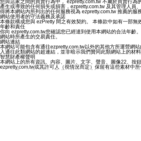
您與店家之間的買賣行為中， ezpretty.com.tw 不
3.LINE 帳號未封鎖傳送訊息之 LINE 官方帳號。
產生或導致的任何損失或損害，ezpretty.com.tw 及其管理
欲變更通知型訊息的設定，操作如下：
得將本網站內所列出的任何服務視為 ezpretty.com.tw 推
1.點選「主頁」＞「設定」
網站使用者的守法義務及承諾
2.點選「隱私設定」
本條款構成您與 ezPretty 間之有效契約。 本條款中如
3.點選「提供使用資料」
年齡和責任
4.點選「LINE通知型訊息」
你向 ezpretty.com.tw您確認您已經達到使用本網站
5.開關「接收LINE通知型訊息」
網站時所產生的交易責任。
❗️關閉「接收通知型訊息」後，將不會接收到來自任何企業
網站連結
本網站可能包含有通往ezpretty.com.tw以外的其他方所運營
入通往此類網站的超連結，並非暗示我們贊同此類網站上的材料
智慧財產權聲明
本網站上的所有資訊、內容、圖片、文字、聲音、圖像22、按
ezpretty.com.tw或其許可人（視情況而定）保留有
改、拷貝、傳播、發送、顯示、執行、複製、發佈、模仿、轉發
法或其他智慧財產權或 ezpretty.com.tw、其許可人
賠償
您同意因您使用本網站，而導致 ezpretty.com.tw、
您承擔賠償並保證 ezpretty.com.tw、其分公司、所屬機
免責聲明
您對本網站的所有使用均由您自擔風險。 因下載使用、參考或
己承擔全部責任。您同意 ezpretty.com.tw 及向ezpr
全部的索賠權利，無論是基於合約、侵權行為或其他依據。 ezpr
那些可損害或影響本網站管理、安全性、公正性和完整性，或是損害或
漏、中斷、刪除、缺陷、延遲或任何事件或事故，ezpretty.
其中包括但不僅限於有關本網站上服務、資訊及（或）聲明的保證或承
時間內對任一條款或多條條款的強制實施，不得將此視為放棄這
法律效應。 ezpretty.com.tw有權隨時變更本使用條