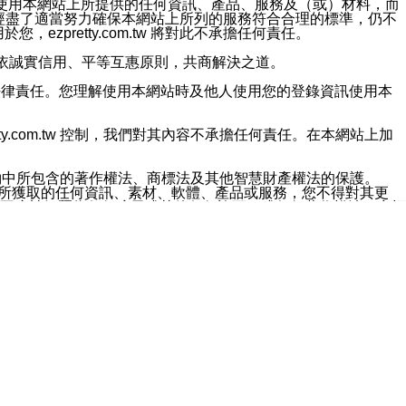
對於因為使用本網站上所提供的任何資訊、產品、服務及（或）材料，而
m.tw 已經盡了適當努力確保本網站上所列的服務符合合理的標準，仍不
ezpretty.com.tw 將對此不承擔任何責任。
均應依誠實信用、平等互惠原則，共商解決之道。
力的法律責任。您理解使用本網站時及他人使用您的登錄資訊使用本
ty.com.tw 控制，我們對其內容不承擔任何責任。在本網站上加
約中所包含的著作權法、商標法及其他智慧財產權法的保護。
網站上所獲取的任何資訊、素材、軟體、產品或服務，您不得對其更
不應被解釋為任何暗示或其他任何許可，或任何著作權法、商標
違反此規定，我們將追究其法律責任。
任何損失、責任及協力廠商的任何索賠或要求（包括律師費），將由
站而獲取到的資訊，而導致您遭受的任何風險或損失，將由您自
用本網站而造成的任何損失負責，同時，您會在此放棄有關此損失的所有及
伺服器不會發生缺陷，其中包括但不僅限於病毒或其他有害元素。對於
w 控制範圍的任何病毒感染、BUG、篡改、技術故障、錯誤、遺
有明示、暗示或法定及其他聲明、保證和條款均予以最大限度的排除，
定目的等。 ezpretty.com.tw 不能持續或在某階段
方便目的，其不應影響這些條款的範圍或意義，或是產生其他的
或任何協力廠商承擔任何責任。 在每次訪問網站時，您應檢查一下這