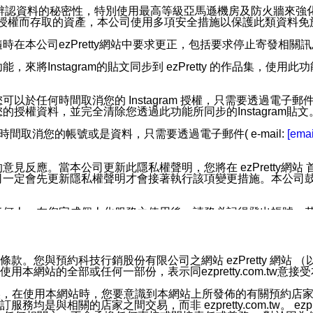
您個人辨認資料的秘密性，特別使用最高等級亞馬遜機房及防火牆來
失及未經授權而存取的資產，本公司使用多項安全措施以保護此類資料
在本公司ezPretty網站中要求更正，包括要求停止寄發相關
步功能，來將Instagram的貼文同步到 ezPretty 的作品集，使
步功能，您可以於任何時間取消您的 Instagram 授權，只需要
授權資料，並完全清除您透過此功能所同步的Instagram貼文
時間取消您的帳號或是資料，只需要透過電子郵件( e-mail:
[emai
應。當本公司更新此隱私權聲明，您將在 ezPretty網站 首頁
定會先更新隱私權聲明才會接著執行該項變更措施。本公司鼓勵您定
任何人。在您完成個人化服務之使用後，請務必記得登出帳號。
區。
並傳送或宣傳本網站各項服務之資料或電子郵件供您參考。您能
預約科技行銷股份有限公司之網站 ezPretty 網站 （以下皆稱 
網站的全部或任何一部份，表示同ezpretty.com.tw意
入本公司/本服務好友，您仍可接收到通知型訊息。
限，以廣告或其他目的的訊息皆不會被傳送。滿足以下三個條件
的資訊均無誤，在使用本網站時，您要意識到本網站上所發佈的有關預
號碼比對相符。
相關的店家之間交易，而非 ezpretty.com.tw。 ezpr
息。