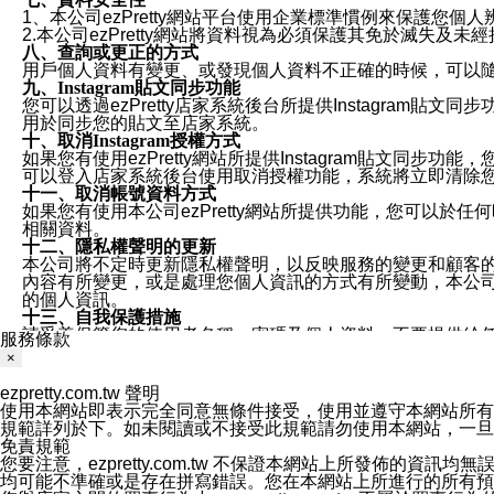
1、本公司ezPretty網站平台使用企業標準慣例來保護
2.本公司ezPretty網站將資料視為必須保護其免於滅
八、查詢或更正的方式
用戶個人資料有變更、或發現個人資料不正確的時候，可以隨時
九、Instagram貼文同步功能
您可以透過ezPretty店家系統後台所提供Instagram貼文同
用於同步您的貼文至店家系統。
十、取消Instagram授權方式
如果您有使用ezPretty網站所提供Instagram貼文同
可以登入店家系統後台使用取消授權功能，系統將立即清除您的
十一、取消帳號資料方式
如果您有使用本公司ezPretty網站所提供功能，您可以於任何
相關資料。
十二、隱私權聲明的更新
本公司將不定時更新隱私權聲明，以反映服務的變更和顧客的意見反
內容有所變更，或是處理您個人資訊的方式有所變動，本公司一
的個人資訊。
十三、自我保護措施
請妥善保管您的使用者名稱、密碼及個人資料，不要提供給
服務條款
窗，以防止他人讀取您的個人資料、信件或進入所機關管理
×
十四、傳送宣傳本站資訊或電子郵件之政策
您同意本公司網站，透過您所提供的郵件地址與您取得聯絡
ezpretty.com.tw 聲明
停止接收這些資料或電子郵件。
使用本網站即表示完全同意無條件接受，使用並遵守本網站所有條款。您與
十五、訊息通知
規範詳列於下。如未閱讀或不接受此規範請勿使用本網站，一旦使用本
本公司/本服務將以通知型訊息傳送重要訊息給您。即使未加
免責規範
本公司/本服務傳送之通知型訊息以對您有效且重要的訊息為
您要注意，ezpretty.com.tw 不保證本網站上所發佈
1.LINE 帳號設定的電話號碼與本公司/本服務所傳來的電話
均可能不準確或是存在拼寫錯誤。您在本網站上所進行的所有預訂服務均是與
2.該 LINE 帳號已在 LINE APP 設定中，同意接收通知型訊