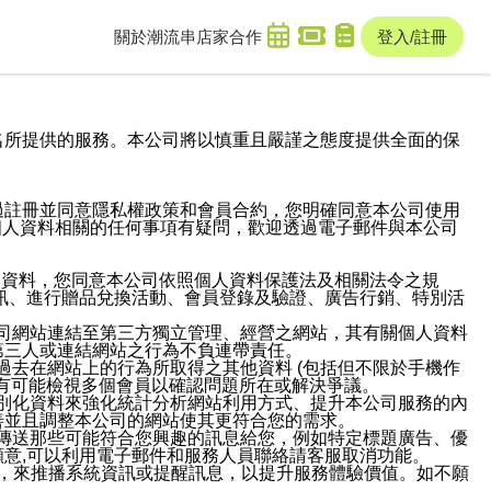
關於潮流串
店家合作
登入/註冊
域名及次級網域名所提供的服務。本公司將以慎重且嚴謹之態度提供全面的保
過註冊並同意隱私權政策和會員合約，您明確同意本公司使用
與個人資料相關的任何事項有疑問，歡迎透過電子郵件與本公司
人資料，您同意本公司依照個人資料保護法及相關法令之規
訊、進行贈品兌換活動、會員登錄及驗證、廣告行銷、特別活
本公司網站連結至第三方獨立管理、經營之網站，其有關個人資料
第三人或連結網站之行為不負連帶責任。
或過去在網站上的行為所取得之其他資料 (包括但不限於手機作
也有可能檢視多個會員以確認問題所在或解決爭議。
識別化資料來強化統計分析網站利用方式、提升本公司服務的內
善並且調整本公司的網站使其更符合您的需求。
並傳送那些可能符合您興趣的訊息給您，例如特定標題廣告、優
意,可以利用電子郵件和服務人員聯絡請客服取消功能。
帳號，來推播系統資訊或提醒訊息，以提升服務體驗價值。如不願