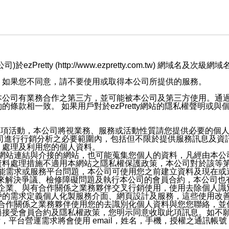
retty (http://www.ezpretty.com.tw) 網
，如果您不同意，請不要使用或取得本公司所提供的服務。
本公司有業務合作之第三方，並可能被本公司及第三方使用。通
條款相一致。 如果用戶對於ezPretty網站的隱私權聲明或
各項活動，本公司將視業務、服務或活動性質請您提供必要的個
公司進行行銷分析之必要範圍內，包括但不限於提供服務訊息及資
、處理及利用您的個人資料。
etty網站連結與介接的網站，也可能蒐集您個人的資料，凡經由
資料處理措施不適用本網站之隱私權保護政策，本公司對於該等
服務功能需求或服務平台問題，本公司可使用您之前建立資料及現在
，來解決爭議、檢修障礙問題及執行本公司的會員合約，本公司
關係企業、與有合作關係之業務夥伴交叉行銷使用，使用去除個人
戶的需求定義個人化製服務介面、網頁設計及服務，這些使用改
與有合作關係之業務夥伴使用您的去識別化個人資料與您您聯絡，
接受會員合約及隱私權政策，您明示同意收取此項訊息。如不願
，平台營運需求將會使用 email，姓名，手機，授權之通訊