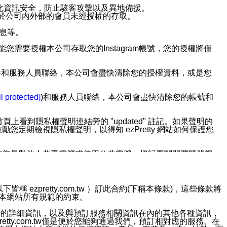
強化資訊安全，防止駭客攻擊以及異地備援。
免於公司內外部的會員未經授權的存取。
訊息等。
用此功能您需要授權本公司存取您的Instagram帳號，您的授權將僅
透過電子郵件和服務人員聯絡，本公司會盡快清除您的授權資料，或是您
。
l protected]
)和服務人員聯絡，本公司會盡快清除您的帳號和
上看到隱私權聲明連結旁的 "updated" 註記。如果聲明的
期檢視隱私權聲明，以得知 ezPretty 網站如何保護您
若您是與他人共享電腦或使用公共電腦，切記要關閉瀏覽器視
依照該資料或電子郵件所指示之方法、說明或功能連結，隨時
ezpretty.com.tw ）訂此合約(下稱本條款)，這些條款將
接受本網站所有規範的約束。
者，將可收到通知型訊息。
約店家的詳細資訊，以及與預訂服務相關資訊在內的其他各種資訊，
etty.com.tw僅是便於您能夠通過我們，預訂相對應的服務。在