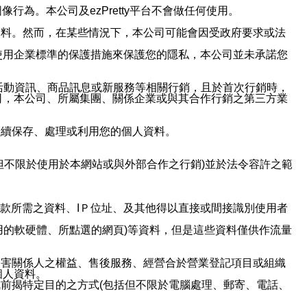
行為。本公司及ezPretty平台不會做任何使用。
資料。然而，在某些情況下，本公司可能會因受政府要求或法
使用企業標準的保護措施來保護您的隱私，本公司並未承諾您
活動資訊、商品訊息或新服務等相關行銷，且於首次行銷時，
司，本公司、所屬集團、關係企業或與其合作行銷之第三方業
繼續保存、處理或利用您的個人資料。
但不限於使用於本網站或與外部合作之行銷)並於法令容許之範
或付款所需之資料、IＰ位址、及其他得以直接或間接識別使用者
用的軟硬體、所點選的網頁)等資料，但是這些資料僅供作流量
利害關係人之權益、售後服務、經營合於營業登記項目或組織
個人資料。
前揭特定目的之方式(包括但不限於電腦處理、郵寄、電話、