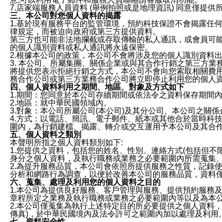
7.店家端服務人員資料 (舉例拍照或是地理資訊) 同意僅提
三、本公司對您個人資料的揭露
1.基於現有服務平台的監管環境，預約科技保證不會揭露任
律規定，而被迫向政府或第三方提供資料。
第三方也可能非法地攔截或存取傳輸的私人通訊，或會員可
的個人識別資料或私人通訊將永遠保密。
2.根據本公司的政策，本公司不會將涉及您的個人識別資料
3. 本公司、所屬集團、關係企業或與其合作行銷之第三方
將提供您表示拒絕行銷之方式，本公司不會向您索取相關費
務合作公司或第三方業務合作公司將立即停止利用您的個人
四、個人資料利用之期間、地區、對象及方式如下
1.期間：您同意於本公司存續期間或依法令之資料保存期間
2.地區：就中華民國領域內。
3.對象：本公司所屬公司(本公司)及其分公司、本公司之關
4.方式：以電話、簡訊、電子郵件、紙本或其他合於當時科
圍內，為行銷建檔、揭露、轉介或交互運用予本公司及其合
五、個人資料之類別
本聲明所指之個人資料類別如下:
1.您提供之資料，包括您的姓名、性別、連絡方式(包括但不
身分之個人資料，及執行職務或業務之必要範圍內所需蒐集
2.為提升服務品質，本公司會依照所提供服務之性質，記錄
分析和網路行為調查，以便於改善本公司的服務品質，資料
六、蒐集、處理及利用您的個人資料之目的
1.本公司為提供良好服務、客戶管理與服務、提供預約服務
章程所定之業務及執行職務或業務之必要範圍內等以及為本
2.本公司僅蒐集為執行上述特定目的所必要提供之個人資料
傳真)，於中華民國境內及法令許可之範圍內加以處理及利用
七、資料安全性