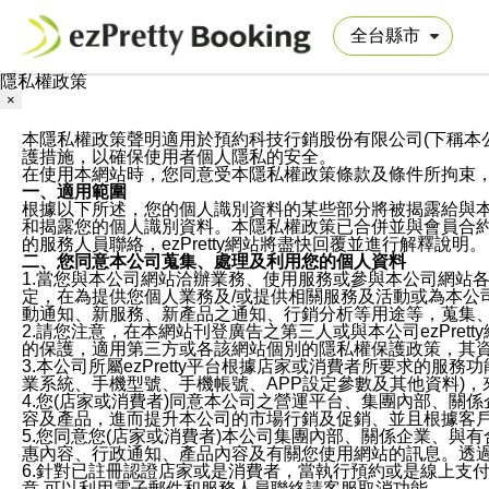
隱私權政策
×
本隱私權政策聲明適用於預約科技行銷股份有限公司(下稱本公司)於ezP
護措施，以確保使用者個人隱私的安全。
在使用本網站時，您同意受本隱私權政策條款及條件所拘束
一、適用範圍
根據以下所述，您的個人識別資料的某些部分將被揭露給與
和揭露您的個人識別資料。本隱私權政策已合併並與會員合約的
的服務人員聯絡，ezPretty網站將盡快回覆並進行解釋說明。
二、您同意本公司蒐集、處理及利用您的個人資料
1.當您與本公司網站洽辦業務、使用服務或參與本公司網站
定，在為提供您個人業務及/或提供相關服務及活動或為本
動通知、新服務、新產品之通知、行銷分析等用途等，蒐集
2.請您注意，在本網站刊登廣告之第三人或與本公司ezPr
的保護，適用第三方或各該網站個別的隱私權保護政策，其
3.本公司所屬ezPretty平台根據店家或消費者所要求的
業系統、手機型號、手機帳號、APP設定參數及其他資料)
4.您(店家或消費者)同意本公司之營運平台、集團內部、
容及產品，進而提升本公司的市場行銷及促銷、並且根據客
5.您同意您(店家或消費者)本公司集團內部、關係企業、
惠內容、行政通知、產品內容及有關您使用網站的訊息。透過
6.針對已註冊認證店家或是消費者，當執行預約或是線上支付
意,可以利用電子郵件和服務人員聯絡請客服取消功能。