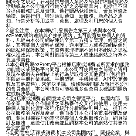
關法令之規定，在為提供您個人業務及/或提供相關服務及
活動或為本公司進行行銷分析之必要範圍內，包括但不限
於提供服務訊息及資訊、進行贈品兌換活動、會員登錄及
驗證、廣告行銷、特別活動通知、新服務、新產品之通
知、行銷分析等用途等，蒐集、處理及利用您的個人資
料。
2.請您注意，在本網站刊登廣告之第三人或與本公司
ezPretty網站連結與介接的網站，也可能蒐集您個人的資
料，凡經由本公司網站連結至第三方獨立管理、經營之網
站，其有關個人資料的保護，適用第三方或各該網站個別
的隱私權保護政策，其資料處理措施不適用本網站之隱私
權保護政策，本公司對於該等第三人或連結網站之行為不
負連帶責任。
3.本公司所屬ezPretty平台根據店家或消費者所要求的服務
功能需求或服務平台問題，本公司可使用您之前建立資料
及現在或過去在網站上的行為所取得之其他資料 (包括但
不限於手機作業系統、手機型號、手機帳號、APP設定參
數及其他資料)，來解決爭議、檢修障礙問題及執行本公司
的會員合約，本公司也有可能檢視多個會員以確認問題所
在或解決爭議。
4.您(店家或消費者)同意本公司之營運平台、集團內部、關
係企業、與有合作關係之業務夥伴交叉行銷使用，使用去
除個人識別化資料來強化統計分析網站利用方式、提升本
公司服務的內容及產品，進而提升本公司的市場行銷及促
銷、並且根據客戶的需求定義個人化製服務介面、網頁設
計及服務，這些使用改善並且調整本公司的網站使其更符
合您的需求。
5.您同意您(店家或消費者)本公司集團內部、關係企業、與