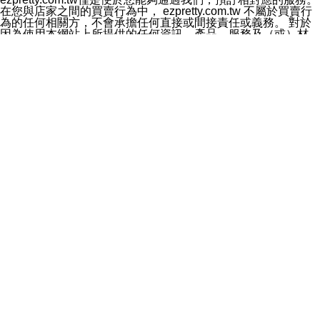
料於行銷活動資訊、商品訊息或新服務等相關行銷，且於
在您與店家之間的買賣行為中， ezpretty.com.tw 不屬於買賣行
首次行銷時，將提供您表示拒絕行銷之方式，本公司不會
為的任何相關方，不會承擔任何直接或間接責任或義務。 對於
向您索取相關費用。如您拒絕接受行銷服務或嗣後欲拒絕
因為使用本網站上所提供的任何資訊、產品、服務及（或）材
時，均可隨時通知本公司，本公司、所屬集團、關係企業
料，而產生或導致的任何損失或損害，ezpretty.com.tw 及其管
或與其合作行銷之第三方業務合作公司或第三方業務合作
理人員、員工或代表人均對此不承擔任何責任。 儘管
公司將立即停止利用您的個人資料行銷。
ezpretty.com.tw 已經盡了適當努力確保本網站上所列的服務符
四、個人資料利用之期間、地區、對象及方式如下
合合理的標準，仍不得將本網站內所列出的任何服務視為
1.期間：您同意於本公司存續期間或依法令之資料保存期
ezpretty.com.tw 推薦的服務，或是認為其代表該服務將會適用
間內，以及您的個人資料蒐集之目的消失或期限屆滿時，
於該用戶。如果該服務不適用於您，ezpretty.com.tw 將對此不
本公司得繼續保存、處理或利用您的個人資料。
承擔任何責任。
2.地區：就中華民國領域內。
網站使用者的守法義務及承諾
3.對象：本公司所屬公司(本公司)及其分公司、本公司之關
本條款構成您與 ezPretty 間之有效契約。 本條款中如有一部無
係企業、其他與本公司有業務往來或合作之機構。
效時，不影響其他條款之效力。 本條款如有未盡之處，雙方均
4.方式：以電話、簡訊、電子郵件、紙本或其他合於當時
應依誠實信用、平等互惠原則，共商解決之道。
科技之適當方式作個人資料之利用，(包括任何依法得利用
年齡和責任
之方式，但不限於使用於本網站或與外部合作之行銷)並於
你向 ezpretty.com.tw您確認您已經達到使用本網站的合法年
法令容許之範圍內，為行銷建檔、揭露、轉介或交互運用
齡。可以針對您在使用本網站時產生的任何責任，形成有約束力
予本公司及其合作對象。
的法律責任。您理解使用本網站時及他人使用您的登錄資訊使用
五、個人資料之類別
本網站時所產生的交易責任。
本聲明所指之個人資料類別如下:
網站連結
1.您提供之資料，包括您的姓名、性別、連絡方式(包括但
本網站可能包含有通往ezpretty.com.tw以外的其他方所運營網站
不限於電話、E-MAIL及地址等)、服務單位、職稱、為完
的超連結。此類超連結僅提供用於參考。此類網站不是由
成收款或付款所需之資料、IＰ位址、及其他得以直接或間
ezpretty.com.tw 控制，我們對其內容不承擔任何責任。在本網
接識別使用者身分之個人資料，及執行職務或業務之必要
站上加入通往此類網站的超連結，並非暗示我們贊同此類網站上
範圍內所需蒐集、處理及利用的個人資料。
的材料或是與其經營人之間存在任何聯繫。
2.為提升服務品質，本公司會依照所提供服務之性質，記
智慧財產權聲明
錄使用者的IP位址、以及在本公司內的瀏覽活動(例如，使
本網站上的所有資訊、內容、圖片、文字、聲音、圖像22、按
用者所使用的軟硬體、所點選的網頁)等資料，但是這些資
鈕、商標、服務標章及商品名稱均受中華民國國家法律及國際條