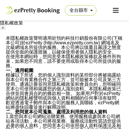
隱私權政策
×
本隱私權政策聲明適用於預約科技行銷股份有限公司(下稱
本公司)於ezPretty (http://www.ezpretty.com.tw) 網域名及
次級網域名所提供的服務。本公司將以慎重且嚴謹之態度
提供全面的保護措施，以確保使用者個人隱私的安全。
在使用本網站時，您同意受本隱私權政策條款及條件所拘
束，如果您不同意，請不要使用或取得本公司所提供的服
務。
一、適用範圍
根據以下所述，您的個人識別資料的某些部分將被揭露給
與本公司有業務合作之第三方，並可能被本公司及第三方
使用。通過註冊並同意隱私權政策和會員合約，您明確同
意本公司使用和揭露您的個人識別資料。本隱私權政策已
合併並與會員合約的條款相一致。 如果用戶對於ezPretty
網站的隱私權聲明或與個人資料相關的任何事項有疑問，
歡迎透過電子郵件與本公司的服務人員聯絡，ezPretty網
站將盡快回覆並進行解釋說明。
二、您同意本公司蒐集、處理及利用您的個人資料
1.當您與本公司網站洽辦業務、使用服務或參與本公司網
站各項活動，本公司將視業務、服務或活動性質請您提供
必要的個人資料，您同意本公司依照個人資料保護法及相