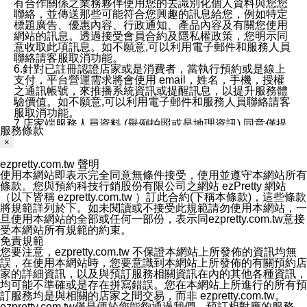
有合作關係之業務夥伴使用您的去識別化個人資料與您您
聯絡，並傳送那些可能符合您興趣的訊息給您，例如特定
標題廣告、優惠內容、行政通知、產品內容及有關您使用
網站的訊息。透過接受會員合約及隱私權政策，您明示同
意收取此項訊息。如不願意,可以利用電子郵件和服務人員
聯絡請客服取消功能。
6.針對已註冊認證店家或是消費者，當執行預約或是線上
支付，平台營運需求將會使用 email，姓名，手機，授權
之通訊帳號，來推播系統資訊或提醒訊息，以提升服務體
驗價值。如不願意,可以利用電子郵件和服務人員聯絡請客
服取消功能。
7.店家端服務人員資料 (舉例拍照或是地理資訊) 同意僅提
服務條款
供所屬店家管理人員可以使用消費者的作品集資料和員工
×
打卡個人圖像行為。本公司及ezPretty平台不會做任何使
用。
ezpretty.com.tw 聲明
三、本公司對您個人資料的揭露
使用本網站即表示完全同意無條件接受，使用並遵守本網站所有
1.基於現有服務平台的監管環境，預約科技保證不會揭露
條款。您與預約科技行銷股份有限公司之網站 ezPretty 網站
任何店家的營運資訊，且預約科技和店家均不能洩露消費
（以下皆稱 ezpretty.com.tw ）訂此合約(下稱本條款)，這些條款
者的個人資料。然而，在某些情況下，本公司可能會因受
將規範詳列於下。如未閱讀或不接受此規範請勿使用本網站，一
政府要求或法律規定，而被迫向政府或第三方提供資料。
旦使用本網站的全部或任何一部份，表示同ezpretty.com.tw意接
第三方也可能非法地攔截或存取傳輸的私人通訊，或會員
受本網站所有規範的約束。
可能濫用或誤用從本公司網站獲得的您的資料。因此，儘
免責規範
管本公司使用企業標準的保護措施來保護您的隱私，本公
您要注意，ezpretty.com.tw 不保證本網站上所發佈的資訊均無
司並未承諾您的個人識別資料或私人通訊將永遠保密。
誤，在使用本網站時，您要意識到本網站上所發佈的有關預約店
2.根據本公司的政策，本公司不會將涉及您的個人識別資
家的詳細資訊，以及與預訂服務相關資訊在內的其他各種資訊，
料出租或出售給第三方。
均可能不準確或是存在拼寫錯誤。您在本網站上所進行的所有預
3. 本公司、所屬集團、關係企業或與其合作行銷之第三方
訂服務均是與相關的店家之間交易，而非 ezpretty.com.tw。
業務合作公司會在您同意之情形下，始得利用您的個人資
ezpretty.com.tw僅是便於您能夠通過我們，預訂相對應的服務。