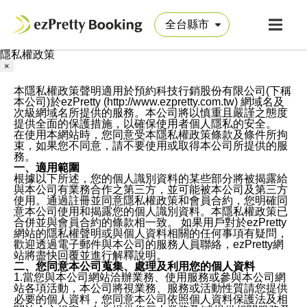
隱私權政策
×
本隱私權政策聲明適用於預約科技行銷股份有限公司(下稱
本公司)於ezPretty (http://www.ezpretty.com.tw) 網域名及
次級網域名所提供的服務。本公司將以慎重且嚴謹之態度
提供全面的保護措施，以確保使用者個人隱私的安全。
在使用本網站時，您同意受本隱私權政策條款及條件所拘
束，如果您不同意，請不要使用或取得本公司所提供的服
務。
一、適用範圍
根據以下所述，您的個人識別資料的某些部分將被揭露給
與本公司有業務合作之第三方，並可能被本公司及第三方
使用。通過註冊並同意隱私權政策和會員合約，您明確同
意本公司使用和揭露您的個人識別資料。本隱私權政策已
合併並與會員合約的條款相一致。 如果用戶對於ezPretty
網站的隱私權聲明或與個人資料相關的任何事項有疑問，
歡迎透過電子郵件與本公司的服務人員聯絡，ezPretty網
站將盡快回覆並進行解釋說明。
二、您同意本公司蒐集、處理及利用您的個人資料
1.當您與本公司網站洽辦業務、使用服務或參與本公司網
站各項活動，本公司將視業務、服務或活動性質請您提供
必要的個人資料，您同意本公司依照個人資料保護法及相