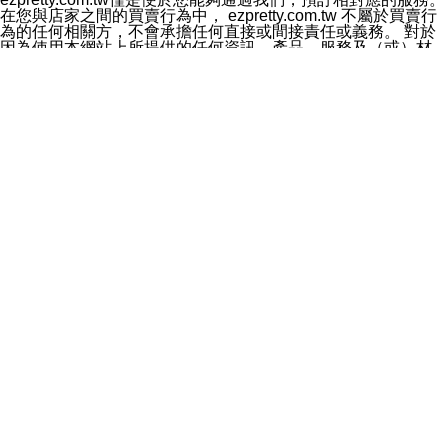
料於行銷活動資訊、商品訊息或新服務等相關行銷，且於
在您與店家之間的買賣行為中， ezpretty.com.tw 不屬於買賣行
首次行銷時，將提供您表示拒絕行銷之方式，本公司不會
為的任何相關方，不會承擔任何直接或間接責任或義務。 對於
向您索取相關費用。如您拒絕接受行銷服務或嗣後欲拒絕
因為使用本網站上所提供的任何資訊、產品、服務及（或）材
時，均可隨時通知本公司，本公司、所屬集團、關係企業
料，而產生或導致的任何損失或損害，ezpretty.com.tw 及其管
或與其合作行銷之第三方業務合作公司或第三方業務合作
理人員、員工或代表人均對此不承擔任何責任。 儘管
公司將立即停止利用您的個人資料行銷。
ezpretty.com.tw 已經盡了適當努力確保本網站上所列的服務符
四、個人資料利用之期間、地區、對象及方式如下
合合理的標準，仍不得將本網站內所列出的任何服務視為
1.期間：您同意於本公司存續期間或依法令之資料保存期
ezpretty.com.tw 推薦的服務，或是認為其代表該服務將會適用
間內，以及您的個人資料蒐集之目的消失或期限屆滿時，
於該用戶。如果該服務不適用於您，ezpretty.com.tw 將對此不
本公司得繼續保存、處理或利用您的個人資料。
承擔任何責任。
2.地區：就中華民國領域內。
網站使用者的守法義務及承諾
3.對象：本公司所屬公司(本公司)及其分公司、本公司之關
本條款構成您與 ezPretty 間之有效契約。 本條款中如有一部無
係企業、其他與本公司有業務往來或合作之機構。
效時，不影響其他條款之效力。 本條款如有未盡之處，雙方均
4.方式：以電話、簡訊、電子郵件、紙本或其他合於當時
應依誠實信用、平等互惠原則，共商解決之道。
科技之適當方式作個人資料之利用，(包括任何依法得利用
年齡和責任
之方式，但不限於使用於本網站或與外部合作之行銷)並於
你向 ezpretty.com.tw您確認您已經達到使用本網站的合法年
法令容許之範圍內，為行銷建檔、揭露、轉介或交互運用
齡。可以針對您在使用本網站時產生的任何責任，形成有約束力
予本公司及其合作對象。
的法律責任。您理解使用本網站時及他人使用您的登錄資訊使用
五、個人資料之類別
本網站時所產生的交易責任。
本聲明所指之個人資料類別如下:
網站連結
1.您提供之資料，包括您的姓名、性別、連絡方式(包括但
本網站可能包含有通往ezpretty.com.tw以外的其他方所運營網站
不限於電話、E-MAIL及地址等)、服務單位、職稱、為完
的超連結。此類超連結僅提供用於參考。此類網站不是由
成收款或付款所需之資料、IＰ位址、及其他得以直接或間
ezpretty.com.tw 控制，我們對其內容不承擔任何責任。在本網
接識別使用者身分之個人資料，及執行職務或業務之必要
站上加入通往此類網站的超連結，並非暗示我們贊同此類網站上
範圍內所需蒐集、處理及利用的個人資料。
的材料或是與其經營人之間存在任何聯繫。
2.為提升服務品質，本公司會依照所提供服務之性質，記
智慧財產權聲明
錄使用者的IP位址、以及在本公司內的瀏覽活動(例如，使
本網站上的所有資訊、內容、圖片、文字、聲音、圖像22、按
用者所使用的軟硬體、所點選的網頁)等資料，但是這些資
鈕、商標、服務標章及商品名稱均受中華民國國家法律及國際條