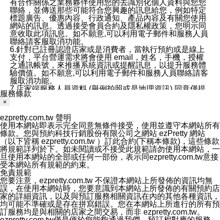
有合作關係之業務夥伴使用您的去識別化個人資料與您您
聯絡，並傳送那些可能符合您興趣的訊息給您，例如特定
標題廣告、優惠內容、行政通知、產品內容及有關您使用
網站的訊息。透過接受會員合約及隱私權政策，您明示同
意收取此項訊息。如不願意,可以利用電子郵件和服務人員
聯絡請客服取消功能。
6.針對已註冊認證店家或是消費者，當執行預約或是線上
支付，平台營運需求將會使用 email，姓名，手機，授權
之通訊帳號，來推播系統資訊或提醒訊息，以提升服務體
驗價值。如不願意,可以利用電子郵件和服務人員聯絡請客
服取消功能。
7.店家端服務人員資料 (舉例拍照或是地理資訊) 同意僅提
服務條款
供所屬店家管理人員可以使用消費者的作品集資料和員工
×
打卡個人圖像行為。本公司及ezPretty平台不會做任何使
用。
ezpretty.com.tw 聲明
三、本公司對您個人資料的揭露
使用本網站即表示完全同意無條件接受，使用並遵守本網站所有
1.基於現有服務平台的監管環境，預約科技保證不會揭露
條款。您與預約科技行銷股份有限公司之網站 ezPretty 網站
任何店家的營運資訊，且預約科技和店家均不能洩露消費
（以下皆稱 ezpretty.com.tw ）訂此合約(下稱本條款)，這些條款
者的個人資料。然而，在某些情況下，本公司可能會因受
將規範詳列於下。如未閱讀或不接受此規範請勿使用本網站，一
政府要求或法律規定，而被迫向政府或第三方提供資料。
旦使用本網站的全部或任何一部份，表示同ezpretty.com.tw意接
第三方也可能非法地攔截或存取傳輸的私人通訊，或會員
受本網站所有規範的約束。
可能濫用或誤用從本公司網站獲得的您的資料。因此，儘
免責規範
管本公司使用企業標準的保護措施來保護您的隱私，本公
您要注意，ezpretty.com.tw 不保證本網站上所發佈的資訊均無
司並未承諾您的個人識別資料或私人通訊將永遠保密。
誤，在使用本網站時，您要意識到本網站上所發佈的有關預約店
2.根據本公司的政策，本公司不會將涉及您的個人識別資
家的詳細資訊，以及與預訂服務相關資訊在內的其他各種資訊，
料出租或出售給第三方。
均可能不準確或是存在拼寫錯誤。您在本網站上所進行的所有預
3. 本公司、所屬集團、關係企業或與其合作行銷之第三方
訂服務均是與相關的店家之間交易，而非 ezpretty.com.tw。
業務合作公司會在您同意之情形下，始得利用您的個人資
ezpretty.com.tw僅是便於您能夠通過我們，預訂相對應的服務。