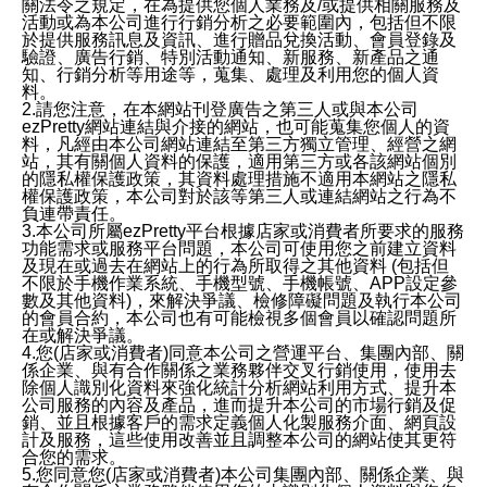
關法令之規定，在為提供您個人業務及/或提供相關服務及
活動或為本公司進行行銷分析之必要範圍內，包括但不限
於提供服務訊息及資訊、進行贈品兌換活動、會員登錄及
驗證、廣告行銷、特別活動通知、新服務、新產品之通
知、行銷分析等用途等，蒐集、處理及利用您的個人資
料。
2.請您注意，在本網站刊登廣告之第三人或與本公司
ezPretty網站連結與介接的網站，也可能蒐集您個人的資
料，凡經由本公司網站連結至第三方獨立管理、經營之網
站，其有關個人資料的保護，適用第三方或各該網站個別
的隱私權保護政策，其資料處理措施不適用本網站之隱私
權保護政策，本公司對於該等第三人或連結網站之行為不
負連帶責任。
3.本公司所屬ezPretty平台根據店家或消費者所要求的服務
功能需求或服務平台問題，本公司可使用您之前建立資料
及現在或過去在網站上的行為所取得之其他資料 (包括但
不限於手機作業系統、手機型號、手機帳號、APP設定參
數及其他資料)，來解決爭議、檢修障礙問題及執行本公司
的會員合約，本公司也有可能檢視多個會員以確認問題所
在或解決爭議。
4.您(店家或消費者)同意本公司之營運平台、集團內部、關
係企業、與有合作關係之業務夥伴交叉行銷使用，使用去
除個人識別化資料來強化統計分析網站利用方式、提升本
公司服務的內容及產品，進而提升本公司的市場行銷及促
銷、並且根據客戶的需求定義個人化製服務介面、網頁設
計及服務，這些使用改善並且調整本公司的網站使其更符
合您的需求。
5.您同意您(店家或消費者)本公司集團內部、關係企業、與