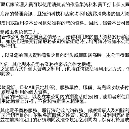
供所屬店家管理人員可以使用消費者的作品集資料和員工打卡個人圖像
何店家的營運資訊，且預約科技和店家均不能洩露消費者的個人
能濫用或誤用從本公司網站獲得的您的資料。因此，儘管本公司
出租或出售給第三方。
業務合作公司會在您同意之情形下，始得利用您的個人資料於行銷
用。如您拒絕接受行銷服務或嗣後欲拒絕時，均可隨時通知本公
資料行銷。
內，以及您的個人資料蒐集之目的消失或期限屆滿時，本公司得
係企業、其他與本公司有業務往來或合作之機構。
技之適當方式作個人資料之利用，(包括任何依法得利用之方式，
作對象。
限於電話、E-MAIL及地址等)、服務單位、職稱、為完成收款
、處理及利用的個人資料。
使用者的IP位址、以及在本公司內的瀏覽活動(例如，使用者所使
僅用於總量上分析，不會和特定個人相連繫。
及其他電子商務服務、履行法定或合約義務、保護當事人及相關
公司行銷等目的，依照各該服務之性質，蒐集、處理及利用您的
，並在前揭特定目的存續期間及法令規定之期間內，以有利於達成
。