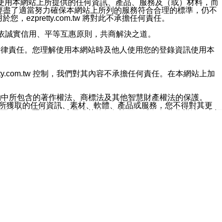
對於因為使用本網站上所提供的任何資訊、產品、服務及（或）材料，而
m.tw 已經盡了適當努力確保本網站上所列的服務符合合理的標準，仍不
ezpretty.com.tw 將對此不承擔任何責任。
均應依誠實信用、平等互惠原則，共商解決之道。
力的法律責任。您理解使用本網站時及他人使用您的登錄資訊使用本
ty.com.tw 控制，我們對其內容不承擔任何責任。在本網站上加
約中所包含的著作權法、商標法及其他智慧財產權法的保護。
網站上所獲取的任何資訊、素材、軟體、產品或服務，您不得對其更
不應被解釋為任何暗示或其他任何許可，或任何著作權法、商標
違反此規定，我們將追究其法律責任。
任何損失、責任及協力廠商的任何索賠或要求（包括律師費），將由
站而獲取到的資訊，而導致您遭受的任何風險或損失，將由您自
用本網站而造成的任何損失負責，同時，您會在此放棄有關此損失的所有及
伺服器不會發生缺陷，其中包括但不僅限於病毒或其他有害元素。對於
w 控制範圍的任何病毒感染、BUG、篡改、技術故障、錯誤、遺
有明示、暗示或法定及其他聲明、保證和條款均予以最大限度的排除，
定目的等。 ezpretty.com.tw 不能持續或在某階段
方便目的，其不應影響這些條款的範圍或意義，或是產生其他的
或任何協力廠商承擔任何責任。 在每次訪問網站時，您應檢查一下這