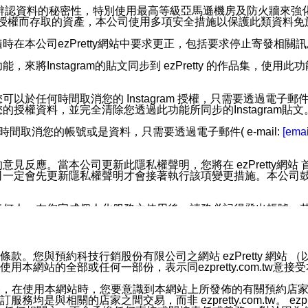
您個人辨認資料的秘密性，特別使用最高等級亞馬遜機房及防火牆來
失及未經授權而存取的資產，本公司使用多項安全措施以保護此類資料
在本公司ezPretty網站中要求更正，包括要求停止寄發相關
步功能，來將Instagram的貼文同步到 ezPretty 的作品集，使
步功能，您可以於任何時間取消您的 Instagram 授權，只需要
授權資料，並完全清除您透過此功能所同步的Instagram貼文
時間取消您的帳號或是資料，只需要透過電子郵件( e-mail:
[emai
應。當本公司更新此隱私權聲明，您將在 ezPretty網站 首頁
定會先更新隱私權聲明才會接著執行該項變更措施。本公司鼓勵您定
任何人。在您完成個人化服務之使用後，請務必記得登出帳號。
區。
並傳送或宣傳本網站各項服務之資料或電子郵件供您參考。您能
預約科技行銷股份有限公司之網站 ezPretty 網站 （以下皆稱 
網站的全部或任何一部份，表示同ezpretty.com.tw意
入本公司/本服務好友，您仍可接收到通知型訊息。
限，以廣告或其他目的的訊息皆不會被傳送。滿足以下三個條件
的資訊均無誤，在使用本網站時，您要意識到本網站上所發佈的有關預
號碼比對相符。
相關的店家之間交易，而非 ezpretty.com.tw。 ezpr
息。