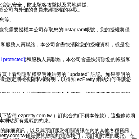
強化資訊安全，防止駭客攻擊以及異地備援。
免於公司內外部的會員未經授權的存取。
訊息等。
用此功能您需要授權本公司存取您的Instagram帳號，您的授權將僅
透過電子郵件和服務人員聯絡，本公司會盡快清除您的授權資料，或是您
。
l protected]
)和服務人員聯絡，本公司會盡快清除您的帳號和
上看到隱私權聲明連結旁的 "updated" 註記。如果聲明的
期檢視隱私權聲明，以得知 ezPretty 網站如何保護您
若您是與他人共享電腦或使用公共電腦，切記要關閉瀏覽器視
依照該資料或電子郵件所指示之方法、說明或功能連結，隨時
ezpretty.com.tw ）訂此合約(下稱本條款)，這些條款將
接受本網站所有規範的約束。
者，將可收到通知型訊息。
約店家的詳細資訊，以及與預訂服務相關資訊在內的其他各種資訊，
etty.com.tw僅是便於您能夠通過我們，預訂相對應的服務。在