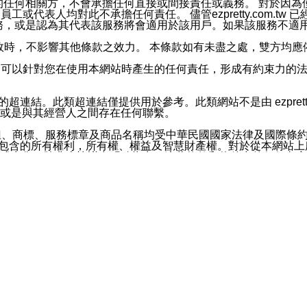
屬於買賣行為的任何相關方，不會承擔任何直接或間接責任或義務。 
人員、員工或代表人均對此不承擔任何責任。 儘管ezpretty.co
薦的服務，或是認為其代表該服務將會適用於該用戶。如果該服務不適用於您，
有一部無效時，不影響其他條款之效力。 本條款如有未盡之處，雙方
的合法年齡。可以針對您在使用本網站時產生的任何責任，形成有約束
官方帳號或認證官方帳號的通知型訊息。
網站的超連結。此類超連結僅提供用於參考。此類網站不是由 ezpret
或是與其經營人之間存在任何聯繫。
鈕、商標、服務標章及商品名稱均受中華民國國家法律及國際條
這些素材中所包含的所有權利，所有權、權益及智慧財產權。對於從本
或出售。除非本協議中明確指出，這些條款和條件中的任何內容
或任何協力廠商的業主權益中規定的任何權利的推斷結果。 如有任何人
其分公司、所屬機構、管理人員、代理人及其他合作夥伴和員工遭受的
構、管理人員、代理人及其他合作夥伴和員工不受損失。
依賴本網站上所提供的資訊、產品、服務或素材或通過使用本網
etty.com.tw提供電信及網路服務的提供商不會因您使用或不能使
etty.com.tw 不聲明、保證或承諾本網站或支持該網站的
影響本網站任何部分正常運行，且超出ezpretty.com.t
com.tw 不承擔任何責任。 在適用法律許可的最大範圍內，所
諾，其中包括但不僅限於其精確性、完整性或適銷性、品質或適用於特
些條款或是這些條款相關的權利。這些條款中使用的標題僅為了
款之內容及本網站上內容而不另行通知，同時，不對您、其他任何用戶