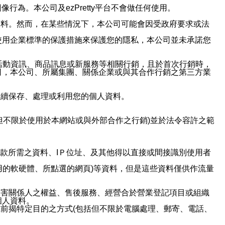
行為。本公司及ezPretty平台不會做任何使用。
資料。然而，在某些情況下，本公司可能會因受政府要求或法
使用企業標準的保護措施來保護您的隱私，本公司並未承諾您
活動資訊、商品訊息或新服務等相關行銷，且於首次行銷時，
司，本公司、所屬集團、關係企業或與其合作行銷之第三方業
繼續保存、處理或利用您的個人資料。
但不限於使用於本網站或與外部合作之行銷)並於法令容許之範
或付款所需之資料、IＰ位址、及其他得以直接或間接識別使用者
用的軟硬體、所點選的網頁)等資料，但是這些資料僅供作流量
利害關係人之權益、售後服務、經營合於營業登記項目或組織
個人資料。
前揭特定目的之方式(包括但不限於電腦處理、郵寄、電話、