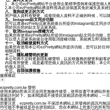
1、本公司ezPretty網站平台使用企業標準慣例來保護
2.本公司ezPretty網站將資料視為必須保護其免於滅
八、查詢或更正的方式
用戶個人資料有變更、或發現個人資料不正確的時候，可以隨時
九、Instagram貼文同步功能
您可以透過ezPretty店家系統後台所提供Instagram貼文同
用於同步您的貼文至店家系統。
十、取消Instagram授權方式
如果您有使用ezPretty網站所提供Instagram貼文同
可以登入店家系統後台使用取消授權功能，系統將立即清除您的
十一、取消帳號資料方式
如果您有使用本公司ezPretty網站所提供功能，您可以於任何
相關資料。
十二、隱私權聲明的更新
本公司將不定時更新隱私權聲明，以反映服務的變更和顧客的意見反
內容有所變更，或是處理您個人資訊的方式有所變動，本公司一
的個人資訊。
十三、自我保護措施
請妥善保管您的使用者名稱、密碼及個人資料，不要提供給
服務條款
窗，以防止他人讀取您的個人資料、信件或進入所機關管理
×
十四、傳送宣傳本站資訊或電子郵件之政策
您同意本公司網站，透過您所提供的郵件地址與您取得聯絡
ezpretty.com.tw 聲明
停止接收這些資料或電子郵件。
使用本網站即表示完全同意無條件接受，使用並遵守本網站所有條款。您與
十五、訊息通知
規範詳列於下。如未閱讀或不接受此規範請勿使用本網站，一旦使用本
本公司/本服務將以通知型訊息傳送重要訊息給您。即使未加
免責規範
本公司/本服務傳送之通知型訊息以對您有效且重要的訊息為
您要注意，ezpretty.com.tw 不保證本網站上所發佈
1.LINE 帳號設定的電話號碼與本公司/本服務所傳來的電話
均可能不準確或是存在拼寫錯誤。您在本網站上所進行的所有預訂服務均是與
2.該 LINE 帳號已在 LINE APP 設定中，同意接收通知型訊