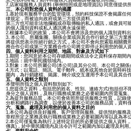
7.店家端服務人員資料 (舉例拍照或是地理資訊) 同意僅提
三、本公司對您個人資料的揭露
1.基於現有服務平台的監管環境，預約科技保證不會揭露任
律規定，而被迫向政府或第三方提供資料。
第三方也可能非法地攔截或存取傳輸的私人通訊，或會員可
的個人識別資料或私人通訊將永遠保密。
2.根據本公司的政策，本公司不會將涉及您的個人識別資料
3. 本公司、所屬集團、關係企業或與其合作行銷之第三方
將提供您表示拒絕行銷之方式，本公司不會向您索取相關費
務合作公司或第三方業務合作公司將立即停止利用您的個人
四、個人資料利用之期間、地區、對象及方式如下
1.期間：您同意於本公司存續期間或依法令之資料保存期間
2.地區：就中華民國領域內。
3.對象：本公司所屬公司(本公司)及其分公司、本公司之關
4.方式：以電話、簡訊、電子郵件、紙本或其他合於當時科
圍內，為行銷建檔、揭露、轉介或交互運用予本公司及其合
五、個人資料之類別
本聲明所指之個人資料類別如下:
1.您提供之資料，包括您的姓名、性別、連絡方式(包括但不
身分之個人資料，及執行職務或業務之必要範圍內所需蒐集
2.為提升服務品質，本公司會依照所提供服務之性質，記錄
分析和網路行為調查，以便於改善本公司的服務品質，資料
六、蒐集、處理及利用您的個人資料之目的
1.本公司為提供良好服務、客戶管理與服務、提供預約服務
章程所定之業務及執行職務或業務之必要範圍內等以及為本
2.本公司僅蒐集為執行上述特定目的所必要提供之個人資料
傳真)，於中華民國境內及法令許可之範圍內加以處理及利用
七、資料安全性