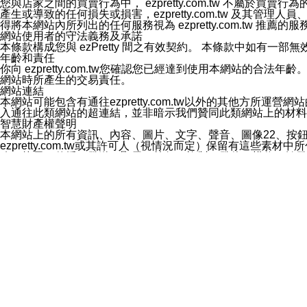
您與店家之間的買賣行為中， ezpretty.com.tw 不
3.LINE 帳號未封鎖傳送訊息之 LINE 官方帳號。
產生或導致的任何損失或損害，ezpretty.com.tw 及其管理
欲變更通知型訊息的設定，操作如下：
得將本網站內所列出的任何服務視為 ezpretty.com.tw 推
1.點選「主頁」＞「設定」
網站使用者的守法義務及承諾
2.點選「隱私設定」
本條款構成您與 ezPretty 間之有效契約。 本條款中如
3.點選「提供使用資料」
年齡和責任
4.點選「LINE通知型訊息」
你向 ezpretty.com.tw您確認您已經達到使用本網站
5.開關「接收LINE通知型訊息」
網站時所產生的交易責任。
❗️關閉「接收通知型訊息」後，將不會接收到來自任何企業
網站連結
本網站可能包含有通往ezpretty.com.tw以外的其他方所運營
入通往此類網站的超連結，並非暗示我們贊同此類網站上的材料
智慧財產權聲明
本網站上的所有資訊、內容、圖片、文字、聲音、圖像22、按
ezpretty.com.tw或其許可人（視情況而定）保留有
改、拷貝、傳播、發送、顯示、執行、複製、發佈、模仿、轉發
法或其他智慧財產權或 ezpretty.com.tw、其許可人
賠償
您同意因您使用本網站，而導致 ezpretty.com.tw、
您承擔賠償並保證 ezpretty.com.tw、其分公司、所屬機
免責聲明
您對本網站的所有使用均由您自擔風險。 因下載使用、參考或
己承擔全部責任。您同意 ezpretty.com.tw 及向ezpr
全部的索賠權利，無論是基於合約、侵權行為或其他依據。 ezpr
那些可損害或影響本網站管理、安全性、公正性和完整性，或是損害或
漏、中斷、刪除、缺陷、延遲或任何事件或事故，ezpretty.
其中包括但不僅限於有關本網站上服務、資訊及（或）聲明的保證或承
時間內對任一條款或多條條款的強制實施，不得將此視為放棄這
法律效應。 ezpretty.com.tw有權隨時變更本使用條