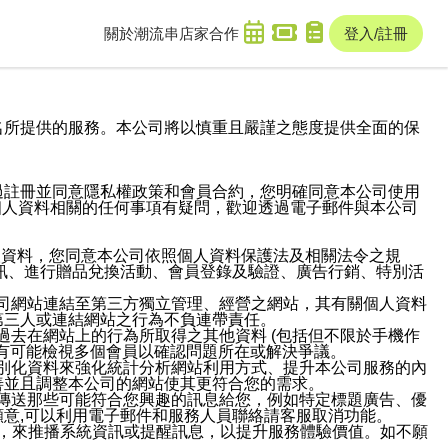
關於潮流串
店家合作
登入/註冊
域名及次級網域名所提供的服務。本公司將以慎重且嚴謹之態度提供全面的保
過註冊並同意隱私權政策和會員合約，您明確同意本公司使用
與個人資料相關的任何事項有疑問，歡迎透過電子郵件與本公司
人資料，您同意本公司依照個人資料保護法及相關法令之規
訊、進行贈品兌換活動、會員登錄及驗證、廣告行銷、特別活
本公司網站連結至第三方獨立管理、經營之網站，其有關個人資料
第三人或連結網站之行為不負連帶責任。
或過去在網站上的行為所取得之其他資料 (包括但不限於手機作
也有可能檢視多個會員以確認問題所在或解決爭議。
識別化資料來強化統計分析網站利用方式、提升本公司服務的內
善並且調整本公司的網站使其更符合您的需求。
並傳送那些可能符合您興趣的訊息給您，例如特定標題廣告、優
意,可以利用電子郵件和服務人員聯絡請客服取消功能。
帳號，來推播系統資訊或提醒訊息，以提升服務體驗價值。如不願