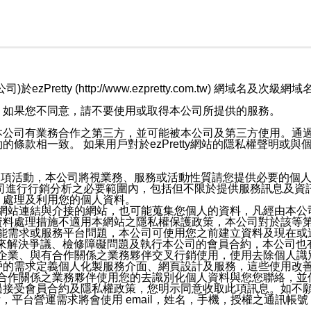
retty (http://www.ezpretty.com.tw) 網
，如果您不同意，請不要使用或取得本公司所提供的服務。
本公司有業務合作之第三方，並可能被本公司及第三方使用。通
條款相一致。 如果用戶對於ezPretty網站的隱私權聲明或
各項活動，本公司將視業務、服務或活動性質請您提供必要的個
公司進行行銷分析之必要範圍內，包括但不限於提供服務訊息及資
、處理及利用您的個人資料。
etty網站連結與介接的網站，也可能蒐集您個人的資料，凡經由
資料處理措施不適用本網站之隱私權保護政策，本公司對於該等
服務功能需求或服務平台問題，本公司可使用您之前建立資料及現在
，來解決爭議、檢修障礙問題及執行本公司的會員合約，本公司
關係企業、與有合作關係之業務夥伴交叉行銷使用，使用去除個人
戶的需求定義個人化製服務介面、網頁設計及服務，這些使用改
與有合作關係之業務夥伴使用您的去識別化個人資料與您您聯絡，
接受會員合約及隱私權政策，您明示同意收取此項訊息。如不願
，平台營運需求將會使用 email，姓名，手機，授權之通訊