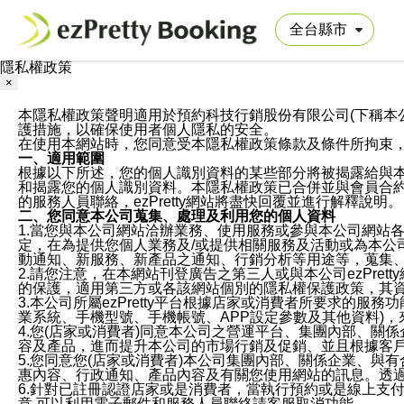
隱私權政策
×
本隱私權政策聲明適用於預約科技行銷股份有限公司(下稱本公司)於ezP
護措施，以確保使用者個人隱私的安全。
在使用本網站時，您同意受本隱私權政策條款及條件所拘束
一、適用範圍
根據以下所述，您的個人識別資料的某些部分將被揭露給與
和揭露您的個人識別資料。本隱私權政策已合併並與會員合約的
的服務人員聯絡，ezPretty網站將盡快回覆並進行解釋說明。
二、您同意本公司蒐集、處理及利用您的個人資料
1.當您與本公司網站洽辦業務、使用服務或參與本公司網站
定，在為提供您個人業務及/或提供相關服務及活動或為本
動通知、新服務、新產品之通知、行銷分析等用途等，蒐集
2.請您注意，在本網站刊登廣告之第三人或與本公司ezPr
的保護，適用第三方或各該網站個別的隱私權保護政策，其
3.本公司所屬ezPretty平台根據店家或消費者所要求的
業系統、手機型號、手機帳號、APP設定參數及其他資料)
4.您(店家或消費者)同意本公司之營運平台、集團內部、
容及產品，進而提升本公司的市場行銷及促銷、並且根據客
5.您同意您(店家或消費者)本公司集團內部、關係企業、
惠內容、行政通知、產品內容及有關您使用網站的訊息。透過
6.針對已註冊認證店家或是消費者，當執行預約或是線上支付
意,可以利用電子郵件和服務人員聯絡請客服取消功能。