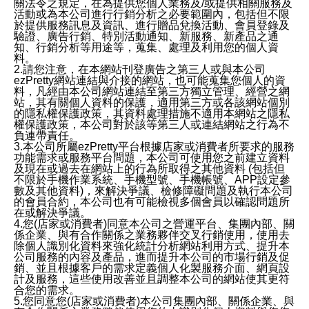
關法令之規定，在為提供您個人業務及/或提供相關服務及
活動或為本公司進行行銷分析之必要範圍內，包括但不限
於提供服務訊息及資訊、進行贈品兌換活動、會員登錄及
驗證、廣告行銷、特別活動通知、新服務、新產品之通
知、行銷分析等用途等，蒐集、處理及利用您的個人資
料。
2.請您注意，在本網站刊登廣告之第三人或與本公司
ezPretty網站連結與介接的網站，也可能蒐集您個人的資
料，凡經由本公司網站連結至第三方獨立管理、經營之網
站，其有關個人資料的保護，適用第三方或各該網站個別
的隱私權保護政策，其資料處理措施不適用本網站之隱私
權保護政策，本公司對於該等第三人或連結網站之行為不
負連帶責任。
3.本公司所屬ezPretty平台根據店家或消費者所要求的服務
功能需求或服務平台問題，本公司可使用您之前建立資料
及現在或過去在網站上的行為所取得之其他資料 (包括但
不限於手機作業系統、手機型號、手機帳號、APP設定參
數及其他資料)，來解決爭議、檢修障礙問題及執行本公司
的會員合約，本公司也有可能檢視多個會員以確認問題所
在或解決爭議。
4.您(店家或消費者)同意本公司之營運平台、集團內部、關
係企業、與有合作關係之業務夥伴交叉行銷使用，使用去
除個人識別化資料來強化統計分析網站利用方式、提升本
公司服務的內容及產品，進而提升本公司的市場行銷及促
銷、並且根據客戶的需求定義個人化製服務介面、網頁設
計及服務，這些使用改善並且調整本公司的網站使其更符
合您的需求。
5.您同意您(店家或消費者)本公司集團內部、關係企業、與