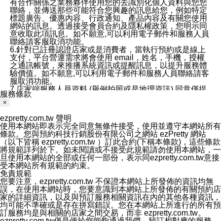
有合作關係之業務夥伴使用您的去識別化個人資料與您您
聯絡，並傳送那些可能符合您興趣的訊息給您，例如特定
標題廣告、優惠內容、行政通知、產品內容及有關您使用
網站的訊息。透過接受會員合約及隱私權政策，您明示同
意收取此項訊息。如不願意,可以利用電子郵件和服務人員
聯絡請客服取消功能。
6.針對已註冊認證店家或是消費者，當執行預約或是線上
支付，平台營運需求將會使用 email，姓名，手機，授權
之通訊帳號，來推播系統資訊或提醒訊息，以提升服務體
驗價值。如不願意,可以利用電子郵件和服務人員聯絡請客
服取消功能。
7.店家端服務人員資料 (舉例拍照或是地理資訊) 同意僅提
服務條款
供所屬店家管理人員可以使用消費者的作品集資料和員工
×
打卡個人圖像行為。本公司及ezPretty平台不會做任何使
用。
ezpretty.com.tw 聲明
三、本公司對您個人資料的揭露
使用本網站即表示完全同意無條件接受，使用並遵守本網站所有
1.基於現有服務平台的監管環境，預約科技保證不會揭露
條款。您與預約科技行銷股份有限公司之網站 ezPretty 網站
任何店家的營運資訊，且預約科技和店家均不能洩露消費
（以下皆稱 ezpretty.com.tw ）訂此合約(下稱本條款)，這些條款
者的個人資料。然而，在某些情況下，本公司可能會因受
將規範詳列於下。如未閱讀或不接受此規範請勿使用本網站，一
政府要求或法律規定，而被迫向政府或第三方提供資料。
旦使用本網站的全部或任何一部份，表示同ezpretty.com.tw意接
第三方也可能非法地攔截或存取傳輸的私人通訊，或會員
受本網站所有規範的約束。
可能濫用或誤用從本公司網站獲得的您的資料。因此，儘
免責規範
管本公司使用企業標準的保護措施來保護您的隱私，本公
您要注意，ezpretty.com.tw 不保證本網站上所發佈的資訊均無
司並未承諾您的個人識別資料或私人通訊將永遠保密。
誤，在使用本網站時，您要意識到本網站上所發佈的有關預約店
2.根據本公司的政策，本公司不會將涉及您的個人識別資
家的詳細資訊，以及與預訂服務相關資訊在內的其他各種資訊，
料出租或出售給第三方。
均可能不準確或是存在拼寫錯誤。您在本網站上所進行的所有預
3. 本公司、所屬集團、關係企業或與其合作行銷之第三方
訂服務均是與相關的店家之間交易，而非 ezpretty.com.tw。
業務合作公司會在您同意之情形下，始得利用您的個人資
ezpretty.com.tw僅是便於您能夠通過我們，預訂相對應的服務。