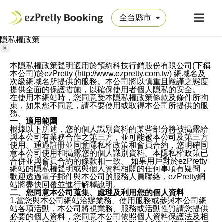
隱私權政策
×
本隱私權政策聲明適用於預約科技行銷股份有限公司(下稱
本公司)於ezPretty (http://www.ezpretty.com.tw) 網域名及
次級網域名所提供的服務。本公司將以慎重且嚴謹之態度
提供全面的保護措施，以確保使用者個人隱私的安全。
在使用本網站時，您同意受本隱私權政策條款及條件所拘
束，如果您不同意，請不要使用或取得本公司所提供的服
務。
一、適用範圍
根據以下所述，您的個人識別資料的某些部分將被揭露給
與本公司有業務合作之第三方，並可能被本公司及第三方
使用。通過註冊並同意隱私權政策和會員合約，您明確同
意本公司使用和揭露您的個人識別資料。本隱私權政策已
合併並與會員合約的條款相一致。 如果用戶對於ezPretty
網站的隱私權聲明或與個人資料相關的任何事項有疑問，
歡迎透過電子郵件與本公司的服務人員聯絡，ezPretty網
站將盡快回覆並進行解釋說明。
二、您同意本公司蒐集、處理及利用您的個人資料
1.當您與本公司網站洽辦業務、使用服務或參與本公司網
站各項活動，本公司將視業務、服務或活動性質請您提供
必要的個人資料，您同意本公司依照個人資料保護法及相