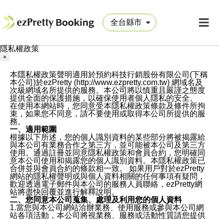
隱私權政策
×
本隱私權政策聲明適用於預約科技行銷股份有限公司(下稱
本公司)於ezPretty (http://www.ezpretty.com.tw) 網域名及
次級網域名所提供的服務。本公司將以慎重且嚴謹之態度
提供全面的保護措施，以確保使用者個人隱私的安全。
在使用本網站時，您同意受本隱私權政策條款及條件所拘
束，如果您不同意，請不要使用或取得本公司所提供的服
務。
一、適用範圍
根據以下所述，您的個人識別資料的某些部分將被揭露給
與本公司有業務合作之第三方，並可能被本公司及第三方
使用。通過註冊並同意隱私權政策和會員合約，您明確同
意本公司使用和揭露您的個人識別資料。本隱私權政策已
合併並與會員合約的條款相一致。 如果用戶對於ezPretty
網站的隱私權聲明或與個人資料相關的任何事項有疑問，
歡迎透過電子郵件與本公司的服務人員聯絡，ezPretty網
站將盡快回覆並進行解釋說明。
二、您同意本公司蒐集、處理及利用您的個人資料
1.當您與本公司網站洽辦業務、使用服務或參與本公司網
站各項活動，本公司將視業務、服務或活動性質請您提供