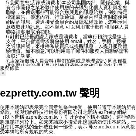
5.您同意您(店家或消費者)本公司集團內部、關係企業、與
有合作關係之業務夥伴使用您的去識別化個人資料與您您
聯絡，並傳送那些可能符合您興趣的訊息給您，例如特定
標題廣告、優惠內容、行政通知、產品內容及有關您使用
網站的訊息。透過接受會員合約及隱私權政策，您明示同
意收取此項訊息。如不願意,可以利用電子郵件和服務人員
聯絡請客服取消功能。
6.針對已註冊認證店家或是消費者，當執行預約或是線上
支付，平台營運需求將會使用 email，姓名，手機，授權
之通訊帳號，來推播系統資訊或提醒訊息，以提升服務體
驗價值。如不願意,可以利用電子郵件和服務人員聯絡請客
服取消功能。
7.店家端服務人員資料 (舉例拍照或是地理資訊) 同意僅提
供所屬店家管理人員可以使用消費者的作品集資料和員工
服務條款
打卡個人圖像行為。本公司及ezPretty平台不會做任何使
×
用。
三、本公司對您個人資料的揭露
1.基於現有服務平台的監管環境，預約科技保證不會揭露
ezpretty.com.tw 聲明
任何店家的營運資訊，且預約科技和店家均不能洩露消費
者的個人資料。然而，在某些情況下，本公司可能會因受
政府要求或法律規定，而被迫向政府或第三方提供資料。
第三方也可能非法地攔截或存取傳輸的私人通訊，或會員
使用本網站即表示完全同意無條件接受，使用並遵守本網站所有
可能濫用或誤用從本公司網站獲得的您的資料。因此，儘
條款。您與預約科技行銷股份有限公司之網站 ezPretty 網站
管本公司使用企業標準的保護措施來保護您的隱私，本公
（以下皆稱 ezpretty.com.tw ）訂此合約(下稱本條款)，這些條款
司並未承諾您的個人識別資料或私人通訊將永遠保密。
將規範詳列於下。如未閱讀或不接受此規範請勿使用本網站，一
2.根據本公司的政策，本公司不會將涉及您的個人識別資
旦使用本網站的全部或任何一部份，表示同ezpretty.com.tw意接
料出租或出售給第三方。
受本網站所有規範的約束。
3. 本公司、所屬集團、關係企業或與其合作行銷之第三方