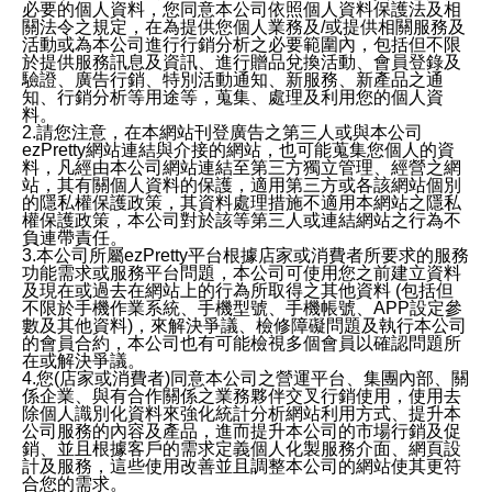
必要的個人資料，您同意本公司依照個人資料保護法及相
關法令之規定，在為提供您個人業務及/或提供相關服務及
活動或為本公司進行行銷分析之必要範圍內，包括但不限
於提供服務訊息及資訊、進行贈品兌換活動、會員登錄及
驗證、廣告行銷、特別活動通知、新服務、新產品之通
知、行銷分析等用途等，蒐集、處理及利用您的個人資
料。
2.請您注意，在本網站刊登廣告之第三人或與本公司
ezPretty網站連結與介接的網站，也可能蒐集您個人的資
料，凡經由本公司網站連結至第三方獨立管理、經營之網
站，其有關個人資料的保護，適用第三方或各該網站個別
的隱私權保護政策，其資料處理措施不適用本網站之隱私
權保護政策，本公司對於該等第三人或連結網站之行為不
負連帶責任。
3.本公司所屬ezPretty平台根據店家或消費者所要求的服務
功能需求或服務平台問題，本公司可使用您之前建立資料
及現在或過去在網站上的行為所取得之其他資料 (包括但
不限於手機作業系統、手機型號、手機帳號、APP設定參
數及其他資料)，來解決爭議、檢修障礙問題及執行本公司
的會員合約，本公司也有可能檢視多個會員以確認問題所
在或解決爭議。
4.您(店家或消費者)同意本公司之營運平台、集團內部、關
係企業、與有合作關係之業務夥伴交叉行銷使用，使用去
除個人識別化資料來強化統計分析網站利用方式、提升本
公司服務的內容及產品，進而提升本公司的市場行銷及促
銷、並且根據客戶的需求定義個人化製服務介面、網頁設
計及服務，這些使用改善並且調整本公司的網站使其更符
合您的需求。