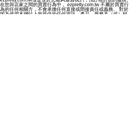
料於行銷活動資訊、商品訊息或新服務等相關行銷，且於
在您與店家之間的買賣行為中， ezpretty.com.tw 不屬於買賣行
首次行銷時，將提供您表示拒絕行銷之方式，本公司不會
為的任何相關方，不會承擔任何直接或間接責任或義務。 對於
向您索取相關費用。如您拒絕接受行銷服務或嗣後欲拒絕
因為使用本網站上所提供的任何資訊、產品、服務及（或）材
時，均可隨時通知本公司，本公司、所屬集團、關係企業
料，而產生或導致的任何損失或損害，ezpretty.com.tw 及其管
或與其合作行銷之第三方業務合作公司或第三方業務合作
理人員、員工或代表人均對此不承擔任何責任。 儘管
公司將立即停止利用您的個人資料行銷。
ezpretty.com.tw 已經盡了適當努力確保本網站上所列的服務符
四、個人資料利用之期間、地區、對象及方式如下
合合理的標準，仍不得將本網站內所列出的任何服務視為
1.期間：您同意於本公司存續期間或依法令之資料保存期
ezpretty.com.tw 推薦的服務，或是認為其代表該服務將會適用
間內，以及您的個人資料蒐集之目的消失或期限屆滿時，
於該用戶。如果該服務不適用於您，ezpretty.com.tw 將對此不
本公司得繼續保存、處理或利用您的個人資料。
承擔任何責任。
2.地區：就中華民國領域內。
網站使用者的守法義務及承諾
3.對象：本公司所屬公司(本公司)及其分公司、本公司之關
本條款構成您與 ezPretty 間之有效契約。 本條款中如有一部無
係企業、其他與本公司有業務往來或合作之機構。
效時，不影響其他條款之效力。 本條款如有未盡之處，雙方均
4.方式：以電話、簡訊、電子郵件、紙本或其他合於當時
應依誠實信用、平等互惠原則，共商解決之道。
科技之適當方式作個人資料之利用，(包括任何依法得利用
年齡和責任
之方式，但不限於使用於本網站或與外部合作之行銷)並於
你向 ezpretty.com.tw您確認您已經達到使用本網站的合法年
法令容許之範圍內，為行銷建檔、揭露、轉介或交互運用
齡。可以針對您在使用本網站時產生的任何責任，形成有約束力
予本公司及其合作對象。
的法律責任。您理解使用本網站時及他人使用您的登錄資訊使用
五、個人資料之類別
本網站時所產生的交易責任。
本聲明所指之個人資料類別如下:
網站連結
1.您提供之資料，包括您的姓名、性別、連絡方式(包括但
本網站可能包含有通往ezpretty.com.tw以外的其他方所運營網站
不限於電話、E-MAIL及地址等)、服務單位、職稱、為完
的超連結。此類超連結僅提供用於參考。此類網站不是由
成收款或付款所需之資料、IＰ位址、及其他得以直接或間
ezpretty.com.tw 控制，我們對其內容不承擔任何責任。在本網
接識別使用者身分之個人資料，及執行職務或業務之必要
站上加入通往此類網站的超連結，並非暗示我們贊同此類網站上
範圍內所需蒐集、處理及利用的個人資料。
的材料或是與其經營人之間存在任何聯繫。
2.為提升服務品質，本公司會依照所提供服務之性質，記
智慧財產權聲明
錄使用者的IP位址、以及在本公司內的瀏覽活動(例如，使
本網站上的所有資訊、內容、圖片、文字、聲音、圖像22、按
用者所使用的軟硬體、所點選的網頁)等資料，但是這些資
鈕、商標、服務標章及商品名稱均受中華民國國家法律及國際條