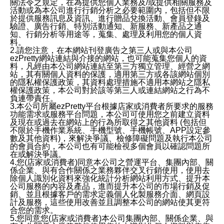
關法令之規定，在為提供您個人業務及/或提供相關服務及
活動或為本公司進行行銷分析之必要範圍內，包括但不限
於提供服務訊息及資訊、進行贈品兌換活動、會員登錄及
驗證、廣告行銷、特別活動通知、新服務、新產品之通
知、行銷分析等用途等，蒐集、處理及利用您的個人資
料。
2.請您注意，在本網站刊登廣告之第三人或與本公司
ezPretty網站連結與介接的網站，也可能蒐集您個人的資
料，凡經由本公司網站連結至第三方獨立管理、經營之網
站，其有關個人資料的保護，適用第三方或各該網站個別
的隱私權保護政策，其資料處理措施不適用本網站之隱私
權保護政策，本公司對於該等第三人或連結網站之行為不
負連帶責任。
3.本公司所屬ezPretty平台根據店家或消費者所要求的服務
功能需求或服務平台問題，本公司可使用您之前建立資料
及現在或過去在網站上的行為所取得之其他資料 (包括但
不限於手機作業系統、手機型號、手機帳號、APP設定參
數及其他資料)，來解決爭議、檢修障礙問題及執行本公司
的會員合約，本公司也有可能檢視多個會員以確認問題所
在或解決爭議。
4.您(店家或消費者)同意本公司之營運平台、集團內部、關
係企業、與有合作關係之業務夥伴交叉行銷使用，使用去
除個人識別化資料來強化統計分析網站利用方式、提升本
公司服務的內容及產品，進而提升本公司的市場行銷及促
銷、並且根據客戶的需求定義個人化製服務介面、網頁設
計及服務，這些使用改善並且調整本公司的網站使其更符
合您的需求。
5.您同意您(店家或消費者)本公司集團內部、關係企業、與