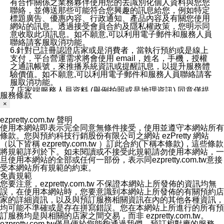
有合作關係之業務夥伴使用您的去識別化個人資料與您您
聯絡，並傳送那些可能符合您興趣的訊息給您，例如特定
標題廣告、優惠內容、行政通知、產品內容及有關您使用
網站的訊息。透過接受會員合約及隱私權政策，您明示同
意收取此項訊息。如不願意,可以利用電子郵件和服務人員
聯絡請客服取消功能。
6.針對已註冊認證店家或是消費者，當執行預約或是線上
支付，平台營運需求將會使用 email，姓名，手機，授權
之通訊帳號，來推播系統資訊或提醒訊息，以提升服務體
驗價值。如不願意,可以利用電子郵件和服務人員聯絡請客
服取消功能。
7.店家端服務人員資料 (舉例拍照或是地理資訊) 同意僅提
服務條款
供所屬店家管理人員可以使用消費者的作品集資料和員工
×
打卡個人圖像行為。本公司及ezPretty平台不會做任何使
用。
ezpretty.com.tw 聲明
三、本公司對您個人資料的揭露
使用本網站即表示完全同意無條件接受，使用並遵守本網站所有
1.基於現有服務平台的監管環境，預約科技保證不會揭露
條款。您與預約科技行銷股份有限公司之網站 ezPretty 網站
任何店家的營運資訊，且預約科技和店家均不能洩露消費
（以下皆稱 ezpretty.com.tw ）訂此合約(下稱本條款)，這些條款
者的個人資料。然而，在某些情況下，本公司可能會因受
將規範詳列於下。如未閱讀或不接受此規範請勿使用本網站，一
政府要求或法律規定，而被迫向政府或第三方提供資料。
旦使用本網站的全部或任何一部份，表示同ezpretty.com.tw意接
第三方也可能非法地攔截或存取傳輸的私人通訊，或會員
受本網站所有規範的約束。
可能濫用或誤用從本公司網站獲得的您的資料。因此，儘
免責規範
管本公司使用企業標準的保護措施來保護您的隱私，本公
您要注意，ezpretty.com.tw 不保證本網站上所發佈的資訊均無
司並未承諾您的個人識別資料或私人通訊將永遠保密。
誤，在使用本網站時，您要意識到本網站上所發佈的有關預約店
2.根據本公司的政策，本公司不會將涉及您的個人識別資
家的詳細資訊，以及與預訂服務相關資訊在內的其他各種資訊，
料出租或出售給第三方。
均可能不準確或是存在拼寫錯誤。您在本網站上所進行的所有預
3. 本公司、所屬集團、關係企業或與其合作行銷之第三方
訂服務均是與相關的店家之間交易，而非 ezpretty.com.tw。
業務合作公司會在您同意之情形下，始得利用您的個人資
ezpretty.com.tw僅是便於您能夠通過我們，預訂相對應的服務。