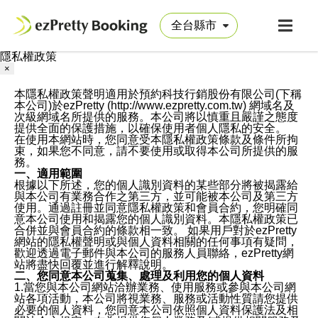
隱私權政策
×
本隱私權政策聲明適用於預約科技行銷股份有限公司(下稱
本公司)於ezPretty (http://www.ezpretty.com.tw) 網域名及
次級網域名所提供的服務。本公司將以慎重且嚴謹之態度
提供全面的保護措施，以確保使用者個人隱私的安全。
在使用本網站時，您同意受本隱私權政策條款及條件所拘
束，如果您不同意，請不要使用或取得本公司所提供的服
務。
一、適用範圍
根據以下所述，您的個人識別資料的某些部分將被揭露給
與本公司有業務合作之第三方，並可能被本公司及第三方
使用。通過註冊並同意隱私權政策和會員合約，您明確同
意本公司使用和揭露您的個人識別資料。本隱私權政策已
合併並與會員合約的條款相一致。 如果用戶對於ezPretty
網站的隱私權聲明或與個人資料相關的任何事項有疑問，
歡迎透過電子郵件與本公司的服務人員聯絡，ezPretty網
站將盡快回覆並進行解釋說明。
二、您同意本公司蒐集、處理及利用您的個人資料
1.當您與本公司網站洽辦業務、使用服務或參與本公司網
站各項活動，本公司將視業務、服務或活動性質請您提供
必要的個人資料，您同意本公司依照個人資料保護法及相