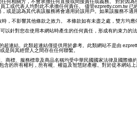
屬於買賣行為的任何相關方，不會承擔任何直接或間接責任或義務。 
人員、員工或代表人均對此不承擔任何責任。 儘管ezpretty.co
薦的服務，或是認為其代表該服務將會適用於該用戶。如果該服務不適用於您，
有一部無效時，不影響其他條款之效力。 本條款如有未盡之處，雙方
的合法年齡。可以針對您在使用本網站時產生的任何責任，形成有約束
官方帳號或認證官方帳號的通知型訊息。
網站的超連結。此類超連結僅提供用於參考。此類網站不是由 ezpret
或是與其經營人之間存在任何聯繫。
鈕、商標、服務標章及商品名稱均受中華民國國家法律及國際條
這些素材中所包含的所有權利，所有權、權益及智慧財產權。對於從本
或出售。除非本協議中明確指出，這些條款和條件中的任何內容
或任何協力廠商的業主權益中規定的任何權利的推斷結果。 如有任何人
其分公司、所屬機構、管理人員、代理人及其他合作夥伴和員工遭受的
構、管理人員、代理人及其他合作夥伴和員工不受損失。
依賴本網站上所提供的資訊、產品、服務或素材或通過使用本網
etty.com.tw提供電信及網路服務的提供商不會因您使用或不能使
etty.com.tw 不聲明、保證或承諾本網站或支持該網站的
影響本網站任何部分正常運行，且超出ezpretty.com.t
com.tw 不承擔任何責任。 在適用法律許可的最大範圍內，所
諾，其中包括但不僅限於其精確性、完整性或適銷性、品質或適用於特
些條款或是這些條款相關的權利。這些條款中使用的標題僅為了
款之內容及本網站上內容而不另行通知，同時，不對您、其他任何用戶