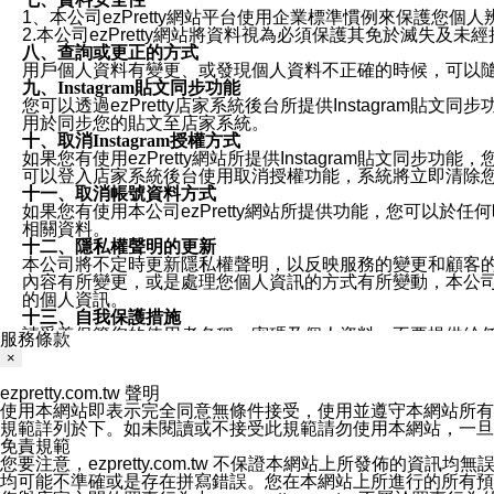
1、本公司ezPretty網站平台使用企業標準慣例來保護
2.本公司ezPretty網站將資料視為必須保護其免於滅
八、查詢或更正的方式
用戶個人資料有變更、或發現個人資料不正確的時候，可以隨時
九、Instagram貼文同步功能
您可以透過ezPretty店家系統後台所提供Instagram貼文同
用於同步您的貼文至店家系統。
十、取消Instagram授權方式
如果您有使用ezPretty網站所提供Instagram貼文同
可以登入店家系統後台使用取消授權功能，系統將立即清除您的
十一、取消帳號資料方式
如果您有使用本公司ezPretty網站所提供功能，您可以於任何
相關資料。
十二、隱私權聲明的更新
本公司將不定時更新隱私權聲明，以反映服務的變更和顧客的意見反
內容有所變更，或是處理您個人資訊的方式有所變動，本公司一
的個人資訊。
十三、自我保護措施
請妥善保管您的使用者名稱、密碼及個人資料，不要提供給
服務條款
窗，以防止他人讀取您的個人資料、信件或進入所機關管理
×
十四、傳送宣傳本站資訊或電子郵件之政策
您同意本公司網站，透過您所提供的郵件地址與您取得聯絡
ezpretty.com.tw 聲明
停止接收這些資料或電子郵件。
使用本網站即表示完全同意無條件接受，使用並遵守本網站所有條款。您與
十五、訊息通知
規範詳列於下。如未閱讀或不接受此規範請勿使用本網站，一旦使用本
本公司/本服務將以通知型訊息傳送重要訊息給您。即使未加
免責規範
本公司/本服務傳送之通知型訊息以對您有效且重要的訊息為
您要注意，ezpretty.com.tw 不保證本網站上所發佈
1.LINE 帳號設定的電話號碼與本公司/本服務所傳來的電話
均可能不準確或是存在拼寫錯誤。您在本網站上所進行的所有預訂服務均是與
2.該 LINE 帳號已在 LINE APP 設定中，同意接收通知型訊