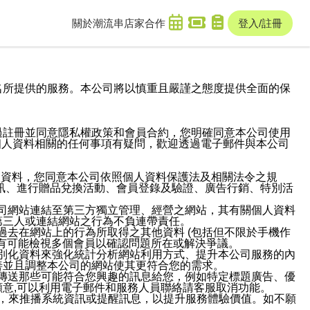
關於潮流串
店家合作
登入/註冊
域名及次級網域名所提供的服務。本公司將以慎重且嚴謹之態度提供全面的保
過註冊並同意隱私權政策和會員合約，您明確同意本公司使用
與個人資料相關的任何事項有疑問，歡迎透過電子郵件與本公司
人資料，您同意本公司依照個人資料保護法及相關法令之規
訊、進行贈品兌換活動、會員登錄及驗證、廣告行銷、特別活
本公司網站連結至第三方獨立管理、經營之網站，其有關個人資料
第三人或連結網站之行為不負連帶責任。
或過去在網站上的行為所取得之其他資料 (包括但不限於手機作
也有可能檢視多個會員以確認問題所在或解決爭議。
識別化資料來強化統計分析網站利用方式、提升本公司服務的內
善並且調整本公司的網站使其更符合您的需求。
並傳送那些可能符合您興趣的訊息給您，例如特定標題廣告、優
意,可以利用電子郵件和服務人員聯絡請客服取消功能。
帳號，來推播系統資訊或提醒訊息，以提升服務體驗價值。如不願