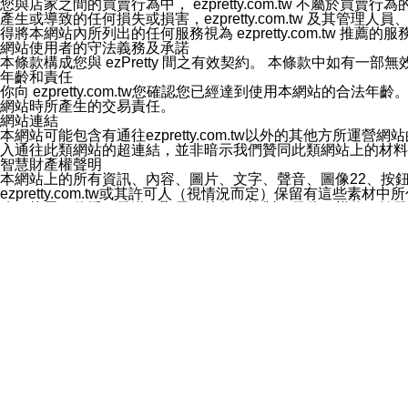
您與店家之間的買賣行為中， ezpretty.com.tw 不
3.LINE 帳號未封鎖傳送訊息之 LINE 官方帳號。
產生或導致的任何損失或損害，ezpretty.com.tw 及其管理
欲變更通知型訊息的設定，操作如下：
得將本網站內所列出的任何服務視為 ezpretty.com.tw 推
1.點選「主頁」＞「設定」
網站使用者的守法義務及承諾
2.點選「隱私設定」
本條款構成您與 ezPretty 間之有效契約。 本條款中如
3.點選「提供使用資料」
年齡和責任
4.點選「LINE通知型訊息」
你向 ezpretty.com.tw您確認您已經達到使用本網站
5.開關「接收LINE通知型訊息」
網站時所產生的交易責任。
❗️關閉「接收通知型訊息」後，將不會接收到來自任何企業
網站連結
本網站可能包含有通往ezpretty.com.tw以外的其他方所運營
入通往此類網站的超連結，並非暗示我們贊同此類網站上的材料
智慧財產權聲明
本網站上的所有資訊、內容、圖片、文字、聲音、圖像22、按
ezpretty.com.tw或其許可人（視情況而定）保留有
改、拷貝、傳播、發送、顯示、執行、複製、發佈、模仿、轉發
法或其他智慧財產權或 ezpretty.com.tw、其許可人
賠償
您同意因您使用本網站，而導致 ezpretty.com.tw、
您承擔賠償並保證 ezpretty.com.tw、其分公司、所屬機
免責聲明
您對本網站的所有使用均由您自擔風險。 因下載使用、參考或
己承擔全部責任。您同意 ezpretty.com.tw 及向ezpr
全部的索賠權利，無論是基於合約、侵權行為或其他依據。 ezpr
那些可損害或影響本網站管理、安全性、公正性和完整性，或是損害或
漏、中斷、刪除、缺陷、延遲或任何事件或事故，ezpretty.
其中包括但不僅限於有關本網站上服務、資訊及（或）聲明的保證或承
時間內對任一條款或多條條款的強制實施，不得將此視為放棄這
法律效應。 ezpretty.com.tw有權隨時變更本使用條