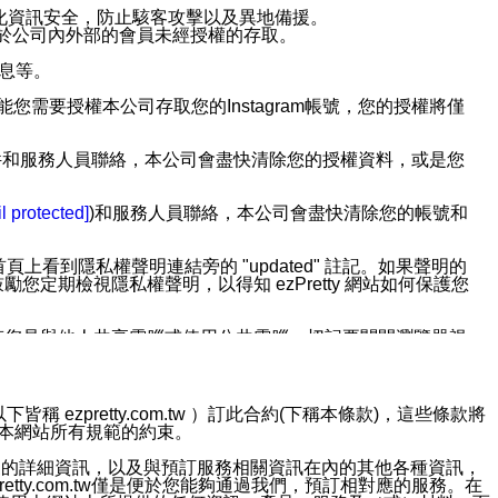
強化資訊安全，防止駭客攻擊以及異地備援。
免於公司內外部的會員未經授權的存取。
訊息等。
用此功能您需要授權本公司存取您的Instagram帳號，您的授權將僅
透過電子郵件和服務人員聯絡，本公司會盡快清除您的授權資料，或是您
。
l protected]
)和服務人員聯絡，本公司會盡快清除您的帳號和
上看到隱私權聲明連結旁的 "updated" 註記。如果聲明的
期檢視隱私權聲明，以得知 ezPretty 網站如何保護您
若您是與他人共享電腦或使用公共電腦，切記要關閉瀏覽器視
依照該資料或電子郵件所指示之方法、說明或功能連結，隨時
ezpretty.com.tw ）訂此合約(下稱本條款)，這些條款將
接受本網站所有規範的約束。
者，將可收到通知型訊息。
約店家的詳細資訊，以及與預訂服務相關資訊在內的其他各種資訊，
etty.com.tw僅是便於您能夠通過我們，預訂相對應的服務。在