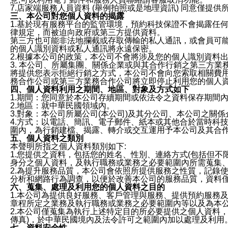
7.店家端服務人員資料 (舉例拍照或是地理資訊) 同意僅提
三、本公司對您個人資料的揭露
1.基於現有服務平台的監管環境，預約科技保證不會揭露任
律規定，而被迫向政府或第三方提供資料。
第三方也可能非法地攔截或存取傳輸的私人通訊，或會員可
的個人識別資料或私人通訊將永遠保密。
2.根據本公司的政策，本公司不會將涉及您的個人識別資料
3. 本公司、所屬集團、關係企業或與其合作行銷之第三方
將提供您表示拒絕行銷之方式，本公司不會向您索取相關費
務合作公司或第三方業務合作公司將立即停止利用您的個人
四、個人資料利用之期間、地區、對象及方式如下
1.期間：您同意於本公司存續期間或依法令之資料保存期間
2.地區：就中華民國領域內。
3.對象：本公司所屬公司(本公司)及其分公司、本公司之關
4.方式：以電話、簡訊、電子郵件、紙本或其他合於當時科
圍內，為行銷建檔、揭露、轉介或交互運用予本公司及其合
五、個人資料之類別
本聲明所指之個人資料類別如下:
1.您提供之資料，包括您的姓名、性別、連絡方式(包括但不
身分之個人資料，及執行職務或業務之必要範圍內所需蒐集
2.為提升服務品質，本公司會依照所提供服務之性質，記錄
分析和網路行為調查，以便於改善本公司的服務品質，資料
六、蒐集、處理及利用您的個人資料之目的
1.本公司為提供良好服務、客戶管理與服務、提供預約服務
章程所定之業務及執行職務或業務之必要範圍內等以及為本
2.本公司僅蒐集為執行上述特定目的所必要提供之個人資料
傳真)，於中華民國境內及法令許可之範圍內加以處理及利用
七、資料安全性