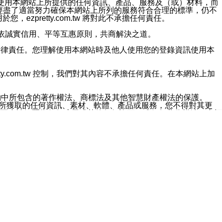
對於因為使用本網站上所提供的任何資訊、產品、服務及（或）材料，而
m.tw 已經盡了適當努力確保本網站上所列的服務符合合理的標準，仍不
ezpretty.com.tw 將對此不承擔任何責任。
均應依誠實信用、平等互惠原則，共商解決之道。
力的法律責任。您理解使用本網站時及他人使用您的登錄資訊使用本
ty.com.tw 控制，我們對其內容不承擔任何責任。在本網站上加
約中所包含的著作權法、商標法及其他智慧財產權法的保護。
網站上所獲取的任何資訊、素材、軟體、產品或服務，您不得對其更
不應被解釋為任何暗示或其他任何許可，或任何著作權法、商標
違反此規定，我們將追究其法律責任。
任何損失、責任及協力廠商的任何索賠或要求（包括律師費），將由
站而獲取到的資訊，而導致您遭受的任何風險或損失，將由您自
用本網站而造成的任何損失負責，同時，您會在此放棄有關此損失的所有及
伺服器不會發生缺陷，其中包括但不僅限於病毒或其他有害元素。對於
w 控制範圍的任何病毒感染、BUG、篡改、技術故障、錯誤、遺
有明示、暗示或法定及其他聲明、保證和條款均予以最大限度的排除，
定目的等。 ezpretty.com.tw 不能持續或在某階段
方便目的，其不應影響這些條款的範圍或意義，或是產生其他的
或任何協力廠商承擔任何責任。 在每次訪問網站時，您應檢查一下這