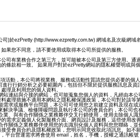
retty (http://www.ezpretty.com.tw) 網
，如果您不同意，請不要使用或取得本公司所提供的服務。
本公司有業務合作之第三方，並可能被本公司及第三方使用。通
條款相一致。 如果用戶對於ezPretty網站的隱私權聲明或
各項活動，本公司將視業務、服務或活動性質請您提供必要的個
公司進行行銷分析之必要範圍內，包括但不限於提供服務訊息及資
、處理及利用您的個人資料。
etty網站連結與介接的網站，也可能蒐集您個人的資料，凡經由
資料處理措施不適用本網站之隱私權保護政策，本公司對於該等
服務功能需求或服務平台問題，本公司可使用您之前建立資料及現在
，來解決爭議、檢修障礙問題及執行本公司的會員合約，本公司
關係企業、與有合作關係之業務夥伴交叉行銷使用，使用去除個人
戶的需求定義個人化製服務介面、網頁設計及服務，這些使用改
與有合作關係之業務夥伴使用您的去識別化個人資料與您您聯絡，
接受會員合約及隱私權政策，您明示同意收取此項訊息。如不願
，平台營運需求將會使用 email，姓名，手機，授權之通訊