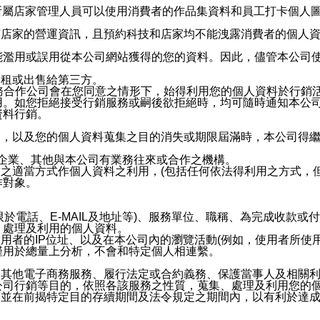
供所屬店家管理人員可以使用消費者的作品集資料和員工打卡個人圖像
何店家的營運資訊，且預約科技和店家均不能洩露消費者的個人
能濫用或誤用從本公司網站獲得的您的資料。因此，儘管本公司
出租或出售給第三方。
業務合作公司會在您同意之情形下，始得利用您的個人資料於行銷
用。如您拒絕接受行銷服務或嗣後欲拒絕時，均可隨時通知本公
資料行銷。
內，以及您的個人資料蒐集之目的消失或期限屆滿時，本公司得
係企業、其他與本公司有業務往來或合作之機構。
技之適當方式作個人資料之利用，(包括任何依法得利用之方式，
作對象。
限於電話、E-MAIL及地址等)、服務單位、職稱、為完成收款
、處理及利用的個人資料。
使用者的IP位址、以及在本公司內的瀏覽活動(例如，使用者所使
僅用於總量上分析，不會和特定個人相連繫。
及其他電子商務服務、履行法定或合約義務、保護當事人及相關
公司行銷等目的，依照各該服務之性質，蒐集、處理及利用您的
，並在前揭特定目的存續期間及法令規定之期間內，以有利於達成
。