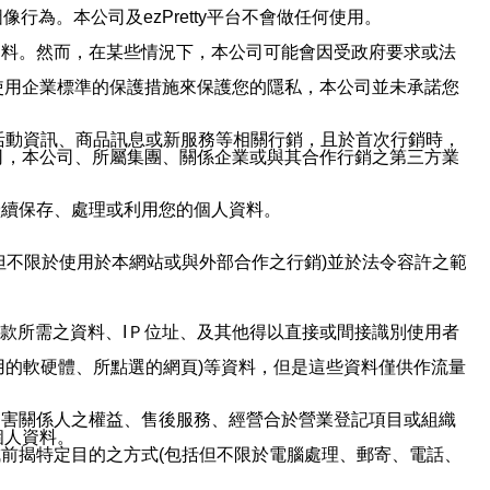
行為。本公司及ezPretty平台不會做任何使用。
資料。然而，在某些情況下，本公司可能會因受政府要求或法
使用企業標準的保護措施來保護您的隱私，本公司並未承諾您
活動資訊、商品訊息或新服務等相關行銷，且於首次行銷時，
司，本公司、所屬集團、關係企業或與其合作行銷之第三方業
繼續保存、處理或利用您的個人資料。
但不限於使用於本網站或與外部合作之行銷)並於法令容許之範
或付款所需之資料、IＰ位址、及其他得以直接或間接識別使用者
用的軟硬體、所點選的網頁)等資料，但是這些資料僅供作流量
利害關係人之權益、售後服務、經營合於營業登記項目或組織
個人資料。
前揭特定目的之方式(包括但不限於電腦處理、郵寄、電話、