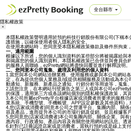
隱私權政策
×
本隱私權政策聲明適用於預約科技行銷股份有限公司(下稱本公司)於ezP
護措施，以確保使用者個人隱私的安全。
在使用本網站時，您同意受本隱私權政策條款及條件所拘束
一、適用範圍
根據以下所述，您的個人識別資料的某些部分將被揭露給與
和揭露您的個人識別資料。本隱私權政策已合併並與會員合約的
的服務人員聯絡，ezPretty網站將盡快回覆並進行解釋說明。
二、您同意本公司蒐集、處理及利用您的個人資料
1.當您與本公司網站洽辦業務、使用服務或參與本公司網站
定，在為提供您個人業務及/或提供相關服務及活動或為本
動通知、新服務、新產品之通知、行銷分析等用途等，蒐集
2.請您注意，在本網站刊登廣告之第三人或與本公司ezPr
的保護，適用第三方或各該網站個別的隱私權保護政策，其
3.本公司所屬ezPretty平台根據店家或消費者所要求的
業系統、手機型號、手機帳號、APP設定參數及其他資料)
4.您(店家或消費者)同意本公司之營運平台、集團內部、
容及產品，進而提升本公司的市場行銷及促銷、並且根據客
5.您同意您(店家或消費者)本公司集團內部、關係企業、
惠內容、行政通知、產品內容及有關您使用網站的訊息。透過
6.針對已註冊認證店家或是消費者，當執行預約或是線上支付
意,可以利用電子郵件和服務人員聯絡請客服取消功能。