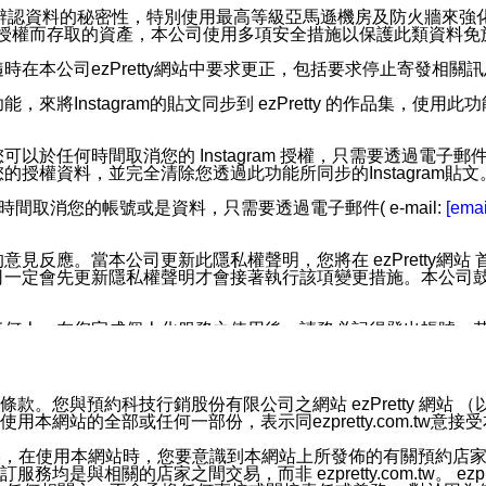
您個人辨認資料的秘密性，特別使用最高等級亞馬遜機房及防火牆來
失及未經授權而存取的資產，本公司使用多項安全措施以保護此類資料
在本公司ezPretty網站中要求更正，包括要求停止寄發相關
步功能，來將Instagram的貼文同步到 ezPretty 的作品集，使
步功能，您可以於任何時間取消您的 Instagram 授權，只需要
授權資料，並完全清除您透過此功能所同步的Instagram貼文
時間取消您的帳號或是資料，只需要透過電子郵件( e-mail:
[emai
應。當本公司更新此隱私權聲明，您將在 ezPretty網站 首頁
定會先更新隱私權聲明才會接著執行該項變更措施。本公司鼓勵您定
任何人。在您完成個人化服務之使用後，請務必記得登出帳號。
區。
並傳送或宣傳本網站各項服務之資料或電子郵件供您參考。您能
預約科技行銷股份有限公司之網站 ezPretty 網站 （以下皆稱 
網站的全部或任何一部份，表示同ezpretty.com.tw意
入本公司/本服務好友，您仍可接收到通知型訊息。
限，以廣告或其他目的的訊息皆不會被傳送。滿足以下三個條件
的資訊均無誤，在使用本網站時，您要意識到本網站上所發佈的有關預
號碼比對相符。
相關的店家之間交易，而非 ezpretty.com.tw。 ezpr
息。