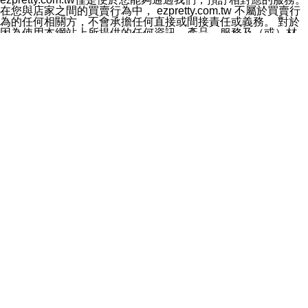
料於行銷活動資訊、商品訊息或新服務等相關行銷，且於
在您與店家之間的買賣行為中， ezpretty.com.tw 不屬於買賣行
首次行銷時，將提供您表示拒絕行銷之方式，本公司不會
為的任何相關方，不會承擔任何直接或間接責任或義務。 對於
向您索取相關費用。如您拒絕接受行銷服務或嗣後欲拒絕
因為使用本網站上所提供的任何資訊、產品、服務及（或）材
時，均可隨時通知本公司，本公司、所屬集團、關係企業
料，而產生或導致的任何損失或損害，ezpretty.com.tw 及其管
或與其合作行銷之第三方業務合作公司或第三方業務合作
理人員、員工或代表人均對此不承擔任何責任。 儘管
公司將立即停止利用您的個人資料行銷。
ezpretty.com.tw 已經盡了適當努力確保本網站上所列的服務符
四、個人資料利用之期間、地區、對象及方式如下
合合理的標準，仍不得將本網站內所列出的任何服務視為
1.期間：您同意於本公司存續期間或依法令之資料保存期
ezpretty.com.tw 推薦的服務，或是認為其代表該服務將會適用
間內，以及您的個人資料蒐集之目的消失或期限屆滿時，
於該用戶。如果該服務不適用於您，ezpretty.com.tw 將對此不
本公司得繼續保存、處理或利用您的個人資料。
承擔任何責任。
2.地區：就中華民國領域內。
網站使用者的守法義務及承諾
3.對象：本公司所屬公司(本公司)及其分公司、本公司之關
本條款構成您與 ezPretty 間之有效契約。 本條款中如有一部無
係企業、其他與本公司有業務往來或合作之機構。
效時，不影響其他條款之效力。 本條款如有未盡之處，雙方均
4.方式：以電話、簡訊、電子郵件、紙本或其他合於當時
應依誠實信用、平等互惠原則，共商解決之道。
科技之適當方式作個人資料之利用，(包括任何依法得利用
年齡和責任
之方式，但不限於使用於本網站或與外部合作之行銷)並於
你向 ezpretty.com.tw您確認您已經達到使用本網站的合法年
法令容許之範圍內，為行銷建檔、揭露、轉介或交互運用
齡。可以針對您在使用本網站時產生的任何責任，形成有約束力
予本公司及其合作對象。
的法律責任。您理解使用本網站時及他人使用您的登錄資訊使用
五、個人資料之類別
本網站時所產生的交易責任。
本聲明所指之個人資料類別如下:
網站連結
1.您提供之資料，包括您的姓名、性別、連絡方式(包括但
本網站可能包含有通往ezpretty.com.tw以外的其他方所運營網站
不限於電話、E-MAIL及地址等)、服務單位、職稱、為完
的超連結。此類超連結僅提供用於參考。此類網站不是由
成收款或付款所需之資料、IＰ位址、及其他得以直接或間
ezpretty.com.tw 控制，我們對其內容不承擔任何責任。在本網
接識別使用者身分之個人資料，及執行職務或業務之必要
站上加入通往此類網站的超連結，並非暗示我們贊同此類網站上
範圍內所需蒐集、處理及利用的個人資料。
的材料或是與其經營人之間存在任何聯繫。
2.為提升服務品質，本公司會依照所提供服務之性質，記
智慧財產權聲明
錄使用者的IP位址、以及在本公司內的瀏覽活動(例如，使
本網站上的所有資訊、內容、圖片、文字、聲音、圖像22、按
用者所使用的軟硬體、所點選的網頁)等資料，但是這些資
鈕、商標、服務標章及商品名稱均受中華民國國家法律及國際條