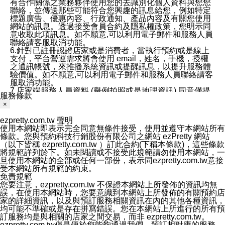
有合作關係之業務夥伴使用您的去識別化個人資料與您您
聯絡，並傳送那些可能符合您興趣的訊息給您，例如特定
標題廣告、優惠內容、行政通知、產品內容及有關您使用
網站的訊息。透過接受會員合約及隱私權政策，您明示同
意收取此項訊息。如不願意,可以利用電子郵件和服務人員
聯絡請客服取消功能。
6.針對已註冊認證店家或是消費者，當執行預約或是線上
支付，平台營運需求將會使用 email，姓名，手機，授權
之通訊帳號，來推播系統資訊或提醒訊息，以提升服務體
驗價值。如不願意,可以利用電子郵件和服務人員聯絡請客
服取消功能。
7.店家端服務人員資料 (舉例拍照或是地理資訊) 同意僅提
服務條款
供所屬店家管理人員可以使用消費者的作品集資料和員工
×
打卡個人圖像行為。本公司及ezPretty平台不會做任何使
用。
ezpretty.com.tw 聲明
三、本公司對您個人資料的揭露
使用本網站即表示完全同意無條件接受，使用並遵守本網站所有
1.基於現有服務平台的監管環境，預約科技保證不會揭露
條款。您與預約科技行銷股份有限公司之網站 ezPretty 網站
任何店家的營運資訊，且預約科技和店家均不能洩露消費
（以下皆稱 ezpretty.com.tw ）訂此合約(下稱本條款)，這些條款
者的個人資料。然而，在某些情況下，本公司可能會因受
將規範詳列於下。如未閱讀或不接受此規範請勿使用本網站，一
政府要求或法律規定，而被迫向政府或第三方提供資料。
旦使用本網站的全部或任何一部份，表示同ezpretty.com.tw意接
第三方也可能非法地攔截或存取傳輸的私人通訊，或會員
受本網站所有規範的約束。
可能濫用或誤用從本公司網站獲得的您的資料。因此，儘
免責規範
管本公司使用企業標準的保護措施來保護您的隱私，本公
您要注意，ezpretty.com.tw 不保證本網站上所發佈的資訊均無
司並未承諾您的個人識別資料或私人通訊將永遠保密。
誤，在使用本網站時，您要意識到本網站上所發佈的有關預約店
2.根據本公司的政策，本公司不會將涉及您的個人識別資
家的詳細資訊，以及與預訂服務相關資訊在內的其他各種資訊，
料出租或出售給第三方。
均可能不準確或是存在拼寫錯誤。您在本網站上所進行的所有預
3. 本公司、所屬集團、關係企業或與其合作行銷之第三方
訂服務均是與相關的店家之間交易，而非 ezpretty.com.tw。
業務合作公司會在您同意之情形下，始得利用您的個人資
ezpretty.com.tw僅是便於您能夠通過我們，預訂相對應的服務。