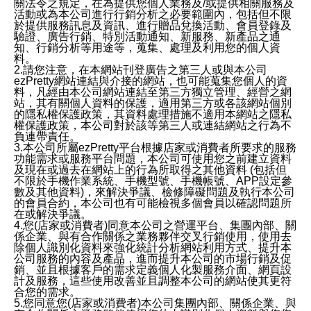
關法令之規定，在為提供您個人業務及/或提供相關服務及
活動或為本公司進行行銷分析之必要範圍內，包括但不限
於提供服務訊息及資訊、進行贈品兌換活動、會員登錄及
驗證、廣告行銷、特別活動通知、新服務、新產品之通
知、行銷分析等用途等，蒐集、處理及利用您的個人資
料。
2.請您注意，在本網站刊登廣告之第三人或與本公司
ezPretty網站連結與介接的網站，也可能蒐集您個人的資
料，凡經由本公司網站連結至第三方獨立管理、經營之網
站，其有關個人資料的保護，適用第三方或各該網站個別
的隱私權保護政策，其資料處理措施不適用本網站之隱私
權保護政策，本公司對於該等第三人或連結網站之行為不
負連帶責任。
3.本公司所屬ezPretty平台根據店家或消費者所要求的服務
功能需求或服務平台問題，本公司可使用您之前建立資料
及現在或過去在網站上的行為所取得之其他資料 (包括但
不限於手機作業系統、手機型號、手機帳號、APP設定參
數及其他資料)，來解決爭議、檢修障礙問題及執行本公司
的會員合約，本公司也有可能檢視多個會員以確認問題所
在或解決爭議。
4.您(店家或消費者)同意本公司之營運平台、集團內部、關
係企業、與有合作關係之業務夥伴交叉行銷使用，使用去
除個人識別化資料來強化統計分析網站利用方式、提升本
公司服務的內容及產品，進而提升本公司的市場行銷及促
銷、並且根據客戶的需求定義個人化製服務介面、網頁設
計及服務，這些使用改善並且調整本公司的網站使其更符
合您的需求。
5.您同意您(店家或消費者)本公司集團內部、關係企業、與