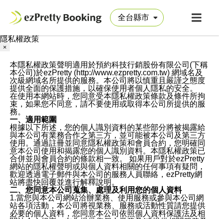
隱私權政策
×
本隱私權政策聲明適用於預約科技行銷股份有限公司(下稱
本公司)於ezPretty (http://www.ezpretty.com.tw) 網域名及
次級網域名所提供的服務。本公司將以慎重且嚴謹之態度
提供全面的保護措施，以確保使用者個人隱私的安全。
在使用本網站時，您同意受本隱私權政策條款及條件所拘
束，如果您不同意，請不要使用或取得本公司所提供的服
務。
一、適用範圍
根據以下所述，您的個人識別資料的某些部分將被揭露給
與本公司有業務合作之第三方，並可能被本公司及第三方
使用。通過註冊並同意隱私權政策和會員合約，您明確同
意本公司使用和揭露您的個人識別資料。本隱私權政策已
合併並與會員合約的條款相一致。 如果用戶對於ezPretty
網站的隱私權聲明或與個人資料相關的任何事項有疑問，
歡迎透過電子郵件與本公司的服務人員聯絡，ezPretty網
站將盡快回覆並進行解釋說明。
二、您同意本公司蒐集、處理及利用您的個人資料
1.當您與本公司網站洽辦業務、使用服務或參與本公司網
站各項活動，本公司將視業務、服務或活動性質請您提供
必要的個人資料，您同意本公司依照個人資料保護法及相