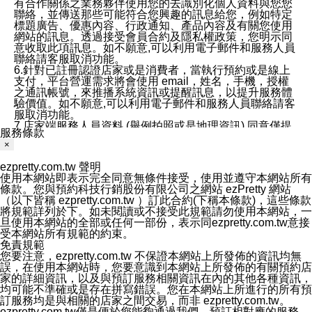
有合作關係之業務夥伴使用您的去識別化個人資料與您您
聯絡，並傳送那些可能符合您興趣的訊息給您，例如特定
標題廣告、優惠內容、行政通知、產品內容及有關您使用
網站的訊息。透過接受會員合約及隱私權政策，您明示同
意收取此項訊息。如不願意,可以利用電子郵件和服務人員
聯絡請客服取消功能。
6.針對已註冊認證店家或是消費者，當執行預約或是線上
支付，平台營運需求將會使用 email，姓名，手機，授權
之通訊帳號，來推播系統資訊或提醒訊息，以提升服務體
驗價值。如不願意,可以利用電子郵件和服務人員聯絡請客
服取消功能。
7.店家端服務人員資料 (舉例拍照或是地理資訊) 同意僅提
服務條款
供所屬店家管理人員可以使用消費者的作品集資料和員工
×
打卡個人圖像行為。本公司及ezPretty平台不會做任何使
用。
ezpretty.com.tw 聲明
三、本公司對您個人資料的揭露
使用本網站即表示完全同意無條件接受，使用並遵守本網站所有
1.基於現有服務平台的監管環境，預約科技保證不會揭露
條款。您與預約科技行銷股份有限公司之網站 ezPretty 網站
任何店家的營運資訊，且預約科技和店家均不能洩露消費
（以下皆稱 ezpretty.com.tw ）訂此合約(下稱本條款)，這些條款
者的個人資料。然而，在某些情況下，本公司可能會因受
將規範詳列於下。如未閱讀或不接受此規範請勿使用本網站，一
政府要求或法律規定，而被迫向政府或第三方提供資料。
旦使用本網站的全部或任何一部份，表示同ezpretty.com.tw意接
第三方也可能非法地攔截或存取傳輸的私人通訊，或會員
受本網站所有規範的約束。
可能濫用或誤用從本公司網站獲得的您的資料。因此，儘
免責規範
管本公司使用企業標準的保護措施來保護您的隱私，本公
您要注意，ezpretty.com.tw 不保證本網站上所發佈的資訊均無
司並未承諾您的個人識別資料或私人通訊將永遠保密。
誤，在使用本網站時，您要意識到本網站上所發佈的有關預約店
2.根據本公司的政策，本公司不會將涉及您的個人識別資
家的詳細資訊，以及與預訂服務相關資訊在內的其他各種資訊，
料出租或出售給第三方。
均可能不準確或是存在拼寫錯誤。您在本網站上所進行的所有預
3. 本公司、所屬集團、關係企業或與其合作行銷之第三方
訂服務均是與相關的店家之間交易，而非 ezpretty.com.tw。
業務合作公司會在您同意之情形下，始得利用您的個人資
ezpretty.com.tw僅是便於您能夠通過我們，預訂相對應的服務。