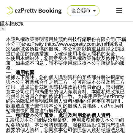
隱私權政策
×
本隱私權政策聲明適用於預約科技行銷股份有限公司(下稱
本公司)於ezPretty (http://www.ezpretty.com.tw) 網域名及
次級網域名所提供的服務。本公司將以慎重且嚴謹之態度
提供全面的保護措施，以確保使用者個人隱私的安全。
在使用本網站時，您同意受本隱私權政策條款及條件所拘
束，如果您不同意，請不要使用或取得本公司所提供的服
務。
一、適用範圍
根據以下所述，您的個人識別資料的某些部分將被揭露給
與本公司有業務合作之第三方，並可能被本公司及第三方
使用。通過註冊並同意隱私權政策和會員合約，您明確同
意本公司使用和揭露您的個人識別資料。本隱私權政策已
合併並與會員合約的條款相一致。 如果用戶對於ezPretty
網站的隱私權聲明或與個人資料相關的任何事項有疑問，
歡迎透過電子郵件與本公司的服務人員聯絡，ezPretty網
站將盡快回覆並進行解釋說明。
二、您同意本公司蒐集、處理及利用您的個人資料
1.當您與本公司網站洽辦業務、使用服務或參與本公司網
站各項活動，本公司將視業務、服務或活動性質請您提供
必要的個人資料，您同意本公司依照個人資料保護法及相