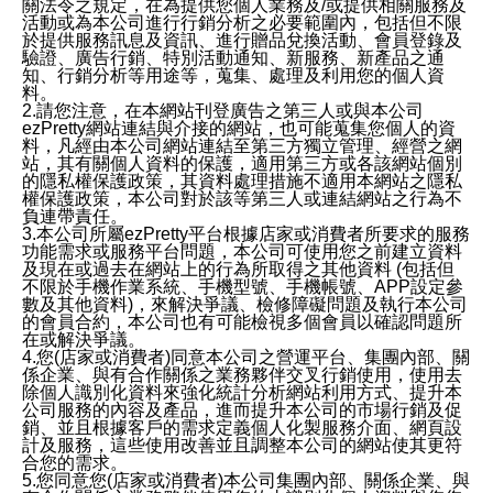
關法令之規定，在為提供您個人業務及/或提供相關服務及
活動或為本公司進行行銷分析之必要範圍內，包括但不限
於提供服務訊息及資訊、進行贈品兌換活動、會員登錄及
驗證、廣告行銷、特別活動通知、新服務、新產品之通
知、行銷分析等用途等，蒐集、處理及利用您的個人資
料。
2.請您注意，在本網站刊登廣告之第三人或與本公司
ezPretty網站連結與介接的網站，也可能蒐集您個人的資
料，凡經由本公司網站連結至第三方獨立管理、經營之網
站，其有關個人資料的保護，適用第三方或各該網站個別
的隱私權保護政策，其資料處理措施不適用本網站之隱私
權保護政策，本公司對於該等第三人或連結網站之行為不
負連帶責任。
3.本公司所屬ezPretty平台根據店家或消費者所要求的服務
功能需求或服務平台問題，本公司可使用您之前建立資料
及現在或過去在網站上的行為所取得之其他資料 (包括但
不限於手機作業系統、手機型號、手機帳號、APP設定參
數及其他資料)，來解決爭議、檢修障礙問題及執行本公司
的會員合約，本公司也有可能檢視多個會員以確認問題所
在或解決爭議。
4.您(店家或消費者)同意本公司之營運平台、集團內部、關
係企業、與有合作關係之業務夥伴交叉行銷使用，使用去
除個人識別化資料來強化統計分析網站利用方式、提升本
公司服務的內容及產品，進而提升本公司的市場行銷及促
銷、並且根據客戶的需求定義個人化製服務介面、網頁設
計及服務，這些使用改善並且調整本公司的網站使其更符
合您的需求。
5.您同意您(店家或消費者)本公司集團內部、關係企業、與