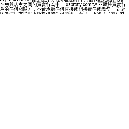
料於行銷活動資訊、商品訊息或新服務等相關行銷，且於
在您與店家之間的買賣行為中， ezpretty.com.tw 不屬於買賣行
首次行銷時，將提供您表示拒絕行銷之方式，本公司不會
為的任何相關方，不會承擔任何直接或間接責任或義務。 對於
向您索取相關費用。如您拒絕接受行銷服務或嗣後欲拒絕
因為使用本網站上所提供的任何資訊、產品、服務及（或）材
時，均可隨時通知本公司，本公司、所屬集團、關係企業
料，而產生或導致的任何損失或損害，ezpretty.com.tw 及其管
或與其合作行銷之第三方業務合作公司或第三方業務合作
理人員、員工或代表人均對此不承擔任何責任。 儘管
公司將立即停止利用您的個人資料行銷。
ezpretty.com.tw 已經盡了適當努力確保本網站上所列的服務符
四、個人資料利用之期間、地區、對象及方式如下
合合理的標準，仍不得將本網站內所列出的任何服務視為
1.期間：您同意於本公司存續期間或依法令之資料保存期
ezpretty.com.tw 推薦的服務，或是認為其代表該服務將會適用
間內，以及您的個人資料蒐集之目的消失或期限屆滿時，
於該用戶。如果該服務不適用於您，ezpretty.com.tw 將對此不
本公司得繼續保存、處理或利用您的個人資料。
承擔任何責任。
2.地區：就中華民國領域內。
網站使用者的守法義務及承諾
3.對象：本公司所屬公司(本公司)及其分公司、本公司之關
本條款構成您與 ezPretty 間之有效契約。 本條款中如有一部無
係企業、其他與本公司有業務往來或合作之機構。
效時，不影響其他條款之效力。 本條款如有未盡之處，雙方均
4.方式：以電話、簡訊、電子郵件、紙本或其他合於當時
應依誠實信用、平等互惠原則，共商解決之道。
科技之適當方式作個人資料之利用，(包括任何依法得利用
年齡和責任
之方式，但不限於使用於本網站或與外部合作之行銷)並於
你向 ezpretty.com.tw您確認您已經達到使用本網站的合法年
法令容許之範圍內，為行銷建檔、揭露、轉介或交互運用
齡。可以針對您在使用本網站時產生的任何責任，形成有約束力
予本公司及其合作對象。
的法律責任。您理解使用本網站時及他人使用您的登錄資訊使用
五、個人資料之類別
本網站時所產生的交易責任。
本聲明所指之個人資料類別如下:
網站連結
1.您提供之資料，包括您的姓名、性別、連絡方式(包括但
本網站可能包含有通往ezpretty.com.tw以外的其他方所運營網站
不限於電話、E-MAIL及地址等)、服務單位、職稱、為完
的超連結。此類超連結僅提供用於參考。此類網站不是由
成收款或付款所需之資料、IＰ位址、及其他得以直接或間
ezpretty.com.tw 控制，我們對其內容不承擔任何責任。在本網
接識別使用者身分之個人資料，及執行職務或業務之必要
站上加入通往此類網站的超連結，並非暗示我們贊同此類網站上
範圍內所需蒐集、處理及利用的個人資料。
的材料或是與其經營人之間存在任何聯繫。
2.為提升服務品質，本公司會依照所提供服務之性質，記
智慧財產權聲明
錄使用者的IP位址、以及在本公司內的瀏覽活動(例如，使
本網站上的所有資訊、內容、圖片、文字、聲音、圖像22、按
用者所使用的軟硬體、所點選的網頁)等資料，但是這些資
鈕、商標、服務標章及商品名稱均受中華民國國家法律及國際條