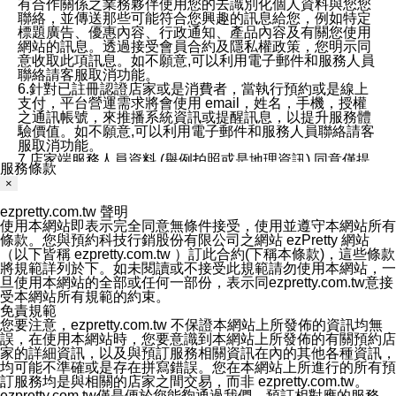
有合作關係之業務夥伴使用您的去識別化個人資料與您您
聯絡，並傳送那些可能符合您興趣的訊息給您，例如特定
標題廣告、優惠內容、行政通知、產品內容及有關您使用
網站的訊息。透過接受會員合約及隱私權政策，您明示同
意收取此項訊息。如不願意,可以利用電子郵件和服務人員
聯絡請客服取消功能。
6.針對已註冊認證店家或是消費者，當執行預約或是線上
支付，平台營運需求將會使用 email，姓名，手機，授權
之通訊帳號，來推播系統資訊或提醒訊息，以提升服務體
驗價值。如不願意,可以利用電子郵件和服務人員聯絡請客
服取消功能。
7.店家端服務人員資料 (舉例拍照或是地理資訊) 同意僅提
服務條款
供所屬店家管理人員可以使用消費者的作品集資料和員工
×
打卡個人圖像行為。本公司及ezPretty平台不會做任何使
用。
ezpretty.com.tw 聲明
三、本公司對您個人資料的揭露
使用本網站即表示完全同意無條件接受，使用並遵守本網站所有
1.基於現有服務平台的監管環境，預約科技保證不會揭露
條款。您與預約科技行銷股份有限公司之網站 ezPretty 網站
任何店家的營運資訊，且預約科技和店家均不能洩露消費
（以下皆稱 ezpretty.com.tw ）訂此合約(下稱本條款)，這些條款
者的個人資料。然而，在某些情況下，本公司可能會因受
將規範詳列於下。如未閱讀或不接受此規範請勿使用本網站，一
政府要求或法律規定，而被迫向政府或第三方提供資料。
旦使用本網站的全部或任何一部份，表示同ezpretty.com.tw意接
第三方也可能非法地攔截或存取傳輸的私人通訊，或會員
受本網站所有規範的約束。
可能濫用或誤用從本公司網站獲得的您的資料。因此，儘
免責規範
管本公司使用企業標準的保護措施來保護您的隱私，本公
您要注意，ezpretty.com.tw 不保證本網站上所發佈的資訊均無
司並未承諾您的個人識別資料或私人通訊將永遠保密。
誤，在使用本網站時，您要意識到本網站上所發佈的有關預約店
2.根據本公司的政策，本公司不會將涉及您的個人識別資
家的詳細資訊，以及與預訂服務相關資訊在內的其他各種資訊，
料出租或出售給第三方。
均可能不準確或是存在拼寫錯誤。您在本網站上所進行的所有預
3. 本公司、所屬集團、關係企業或與其合作行銷之第三方
訂服務均是與相關的店家之間交易，而非 ezpretty.com.tw。
業務合作公司會在您同意之情形下，始得利用您的個人資
ezpretty.com.tw僅是便於您能夠通過我們，預訂相對應的服務。