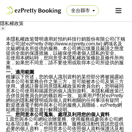
隱私權政策
×
本隱私權政策聲明適用於預約科技行銷股份有限公司(下稱
本公司)於ezPretty (http://www.ezpretty.com.tw) 網域名及
次級網域名所提供的服務。本公司將以慎重且嚴謹之態度
提供全面的保護措施，以確保使用者個人隱私的安全。
在使用本網站時，您同意受本隱私權政策條款及條件所拘
束，如果您不同意，請不要使用或取得本公司所提供的服
務。
一、適用範圍
根據以下所述，您的個人識別資料的某些部分將被揭露給
與本公司有業務合作之第三方，並可能被本公司及第三方
使用。通過註冊並同意隱私權政策和會員合約，您明確同
意本公司使用和揭露您的個人識別資料。本隱私權政策已
合併並與會員合約的條款相一致。 如果用戶對於ezPretty
網站的隱私權聲明或與個人資料相關的任何事項有疑問，
歡迎透過電子郵件與本公司的服務人員聯絡，ezPretty網
站將盡快回覆並進行解釋說明。
二、您同意本公司蒐集、處理及利用您的個人資料
1.當您與本公司網站洽辦業務、使用服務或參與本公司網
站各項活動，本公司將視業務、服務或活動性質請您提供
必要的個人資料，您同意本公司依照個人資料保護法及相