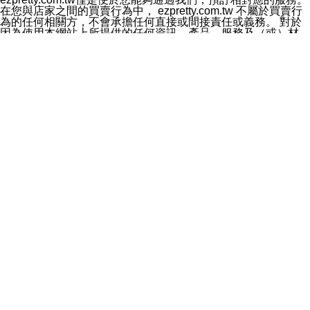
料於行銷活動資訊、商品訊息或新服務等相關行銷，且於
在您與店家之間的買賣行為中， ezpretty.com.tw 不屬於買賣行
首次行銷時，將提供您表示拒絕行銷之方式，本公司不會
為的任何相關方，不會承擔任何直接或間接責任或義務。 對於
向您索取相關費用。如您拒絕接受行銷服務或嗣後欲拒絕
因為使用本網站上所提供的任何資訊、產品、服務及（或）材
時，均可隨時通知本公司，本公司、所屬集團、關係企業
料，而產生或導致的任何損失或損害，ezpretty.com.tw 及其管
或與其合作行銷之第三方業務合作公司或第三方業務合作
理人員、員工或代表人均對此不承擔任何責任。 儘管
公司將立即停止利用您的個人資料行銷。
ezpretty.com.tw 已經盡了適當努力確保本網站上所列的服務符
四、個人資料利用之期間、地區、對象及方式如下
合合理的標準，仍不得將本網站內所列出的任何服務視為
1.期間：您同意於本公司存續期間或依法令之資料保存期
ezpretty.com.tw 推薦的服務，或是認為其代表該服務將會適用
間內，以及您的個人資料蒐集之目的消失或期限屆滿時，
於該用戶。如果該服務不適用於您，ezpretty.com.tw 將對此不
本公司得繼續保存、處理或利用您的個人資料。
承擔任何責任。
2.地區：就中華民國領域內。
網站使用者的守法義務及承諾
3.對象：本公司所屬公司(本公司)及其分公司、本公司之關
本條款構成您與 ezPretty 間之有效契約。 本條款中如有一部無
係企業、其他與本公司有業務往來或合作之機構。
效時，不影響其他條款之效力。 本條款如有未盡之處，雙方均
4.方式：以電話、簡訊、電子郵件、紙本或其他合於當時
應依誠實信用、平等互惠原則，共商解決之道。
科技之適當方式作個人資料之利用，(包括任何依法得利用
年齡和責任
之方式，但不限於使用於本網站或與外部合作之行銷)並於
你向 ezpretty.com.tw您確認您已經達到使用本網站的合法年
法令容許之範圍內，為行銷建檔、揭露、轉介或交互運用
齡。可以針對您在使用本網站時產生的任何責任，形成有約束力
予本公司及其合作對象。
的法律責任。您理解使用本網站時及他人使用您的登錄資訊使用
五、個人資料之類別
本網站時所產生的交易責任。
本聲明所指之個人資料類別如下:
網站連結
1.您提供之資料，包括您的姓名、性別、連絡方式(包括但
本網站可能包含有通往ezpretty.com.tw以外的其他方所運營網站
不限於電話、E-MAIL及地址等)、服務單位、職稱、為完
的超連結。此類超連結僅提供用於參考。此類網站不是由
成收款或付款所需之資料、IＰ位址、及其他得以直接或間
ezpretty.com.tw 控制，我們對其內容不承擔任何責任。在本網
接識別使用者身分之個人資料，及執行職務或業務之必要
站上加入通往此類網站的超連結，並非暗示我們贊同此類網站上
範圍內所需蒐集、處理及利用的個人資料。
的材料或是與其經營人之間存在任何聯繫。
2.為提升服務品質，本公司會依照所提供服務之性質，記
智慧財產權聲明
錄使用者的IP位址、以及在本公司內的瀏覽活動(例如，使
本網站上的所有資訊、內容、圖片、文字、聲音、圖像22、按
用者所使用的軟硬體、所點選的網頁)等資料，但是這些資
鈕、商標、服務標章及商品名稱均受中華民國國家法律及國際條