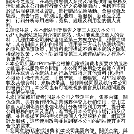
關法令之規定，在為提供您個人業務及/或提供相關服務及
活動或為本公司進行行銷分析之必要範圍內，包括但不限
於提供服務訊息及資訊、進行贈品兌換活動、會員登錄及
驗證、廣告行銷、特別活動通知、新服務、新產品之通
知、行銷分析等用途等，蒐集、處理及利用您的個人資
料。
2.請您注意，在本網站刊登廣告之第三人或與本公司
ezPretty網站連結與介接的網站，也可能蒐集您個人的資
料，凡經由本公司網站連結至第三方獨立管理、經營之網
站，其有關個人資料的保護，適用第三方或各該網站個別
的隱私權保護政策，其資料處理措施不適用本網站之隱私
權保護政策，本公司對於該等第三人或連結網站之行為不
負連帶責任。
3.本公司所屬ezPretty平台根據店家或消費者所要求的服務
功能需求或服務平台問題，本公司可使用您之前建立資料
及現在或過去在網站上的行為所取得之其他資料 (包括但
不限於手機作業系統、手機型號、手機帳號、APP設定參
數及其他資料)，來解決爭議、檢修障礙問題及執行本公司
的會員合約，本公司也有可能檢視多個會員以確認問題所
在或解決爭議。
4.您(店家或消費者)同意本公司之營運平台、集團內部、關
係企業、與有合作關係之業務夥伴交叉行銷使用，使用去
除個人識別化資料來強化統計分析網站利用方式、提升本
公司服務的內容及產品，進而提升本公司的市場行銷及促
銷、並且根據客戶的需求定義個人化製服務介面、網頁設
計及服務，這些使用改善並且調整本公司的網站使其更符
合您的需求。
5.您同意您(店家或消費者)本公司集團內部、關係企業、與