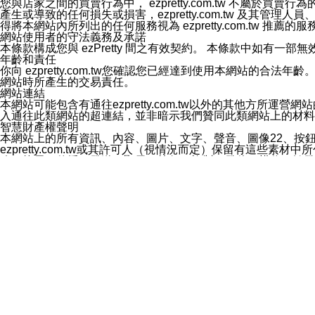
您與店家之間的買賣行為中， ezpretty.com.tw 不
3.LINE 帳號未封鎖傳送訊息之 LINE 官方帳號。
產生或導致的任何損失或損害，ezpretty.com.tw 及其管理
欲變更通知型訊息的設定，操作如下：
得將本網站內所列出的任何服務視為 ezpretty.com.tw 推
1.點選「主頁」＞「設定」
網站使用者的守法義務及承諾
2.點選「隱私設定」
本條款構成您與 ezPretty 間之有效契約。 本條款中如
3.點選「提供使用資料」
年齡和責任
4.點選「LINE通知型訊息」
你向 ezpretty.com.tw您確認您已經達到使用本網站
5.開關「接收LINE通知型訊息」
網站時所產生的交易責任。
❗️關閉「接收通知型訊息」後，將不會接收到來自任何企業
網站連結
本網站可能包含有通往ezpretty.com.tw以外的其他方所運營
入通往此類網站的超連結，並非暗示我們贊同此類網站上的材料
智慧財產權聲明
本網站上的所有資訊、內容、圖片、文字、聲音、圖像22、按
ezpretty.com.tw或其許可人（視情況而定）保留有
改、拷貝、傳播、發送、顯示、執行、複製、發佈、模仿、轉發
法或其他智慧財產權或 ezpretty.com.tw、其許可人
賠償
您同意因您使用本網站，而導致 ezpretty.com.tw、
您承擔賠償並保證 ezpretty.com.tw、其分公司、所屬機
免責聲明
您對本網站的所有使用均由您自擔風險。 因下載使用、參考或
己承擔全部責任。您同意 ezpretty.com.tw 及向ezpr
全部的索賠權利，無論是基於合約、侵權行為或其他依據。 ezpr
那些可損害或影響本網站管理、安全性、公正性和完整性，或是損害或
漏、中斷、刪除、缺陷、延遲或任何事件或事故，ezpretty.
其中包括但不僅限於有關本網站上服務、資訊及（或）聲明的保證或承
時間內對任一條款或多條條款的強制實施，不得將此視為放棄這
法律效應。 ezpretty.com.tw有權隨時變更本使用條