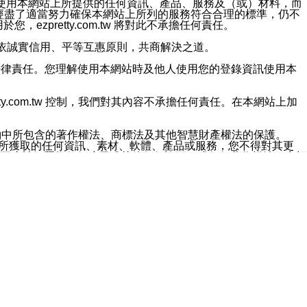
對於因為使用本網站上所提供的任何資訊、產品、服務及（或）材料，而
m.tw 已經盡了適當努力確保本網站上所列的服務符合合理的標準，仍不
ezpretty.com.tw 將對此不承擔任何責任。
均應依誠實信用、平等互惠原則，共商解決之道。
力的法律責任。您理解使用本網站時及他人使用您的登錄資訊使用本
ty.com.tw 控制，我們對其內容不承擔任何責任。在本網站上加
約中所包含的著作權法、商標法及其他智慧財產權法的保護。
網站上所獲取的任何資訊、素材、軟體、產品或服務，您不得對其更
不應被解釋為任何暗示或其他任何許可，或任何著作權法、商標
違反此規定，我們將追究其法律責任。
任何損失、責任及協力廠商的任何索賠或要求（包括律師費），將由
站而獲取到的資訊，而導致您遭受的任何風險或損失，將由您自
用本網站而造成的任何損失負責，同時，您會在此放棄有關此損失的所有及
伺服器不會發生缺陷，其中包括但不僅限於病毒或其他有害元素。對於
w 控制範圍的任何病毒感染、BUG、篡改、技術故障、錯誤、遺
有明示、暗示或法定及其他聲明、保證和條款均予以最大限度的排除，
定目的等。 ezpretty.com.tw 不能持續或在某階段
方便目的，其不應影響這些條款的範圍或意義，或是產生其他的
或任何協力廠商承擔任何責任。 在每次訪問網站時，您應檢查一下這