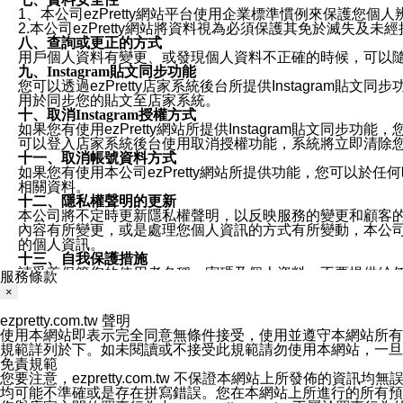
1、本公司ezPretty網站平台使用企業標準慣例來保護
2.本公司ezPretty網站將資料視為必須保護其免於滅
八、查詢或更正的方式
用戶個人資料有變更、或發現個人資料不正確的時候，可以隨時
九、Instagram貼文同步功能
您可以透過ezPretty店家系統後台所提供Instagram貼文同
用於同步您的貼文至店家系統。
十、取消Instagram授權方式
如果您有使用ezPretty網站所提供Instagram貼文同
可以登入店家系統後台使用取消授權功能，系統將立即清除您的
十一、取消帳號資料方式
如果您有使用本公司ezPretty網站所提供功能，您可以於任何
相關資料。
十二、隱私權聲明的更新
本公司將不定時更新隱私權聲明，以反映服務的變更和顧客的意見反
內容有所變更，或是處理您個人資訊的方式有所變動，本公司一
的個人資訊。
十三、自我保護措施
請妥善保管您的使用者名稱、密碼及個人資料，不要提供給
服務條款
窗，以防止他人讀取您的個人資料、信件或進入所機關管理
×
十四、傳送宣傳本站資訊或電子郵件之政策
您同意本公司網站，透過您所提供的郵件地址與您取得聯絡
ezpretty.com.tw 聲明
停止接收這些資料或電子郵件。
使用本網站即表示完全同意無條件接受，使用並遵守本網站所有條款。您與
十五、訊息通知
規範詳列於下。如未閱讀或不接受此規範請勿使用本網站，一旦使用本
本公司/本服務將以通知型訊息傳送重要訊息給您。即使未加
免責規範
本公司/本服務傳送之通知型訊息以對您有效且重要的訊息為
您要注意，ezpretty.com.tw 不保證本網站上所發佈
1.LINE 帳號設定的電話號碼與本公司/本服務所傳來的電話
均可能不準確或是存在拼寫錯誤。您在本網站上所進行的所有預訂服務均是與
2.該 LINE 帳號已在 LINE APP 設定中，同意接收通知型訊