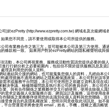
retty (http://www.ezpretty.com.tw) 網
，如果您不同意，請不要使用或取得本公司所提供的服務。
本公司有業務合作之第三方，並可能被本公司及第三方使用。通
條款相一致。 如果用戶對於ezPretty網站的隱私權聲明或
各項活動，本公司將視業務、服務或活動性質請您提供必要的個
公司進行行銷分析之必要範圍內，包括但不限於提供服務訊息及資
、處理及利用您的個人資料。
etty網站連結與介接的網站，也可能蒐集您個人的資料，凡經由
資料處理措施不適用本網站之隱私權保護政策，本公司對於該等
服務功能需求或服務平台問題，本公司可使用您之前建立資料及現在
，來解決爭議、檢修障礙問題及執行本公司的會員合約，本公司
關係企業、與有合作關係之業務夥伴交叉行銷使用，使用去除個人
戶的需求定義個人化製服務介面、網頁設計及服務，這些使用改
與有合作關係之業務夥伴使用您的去識別化個人資料與您您聯絡，
接受會員合約及隱私權政策，您明示同意收取此項訊息。如不願
，平台營運需求將會使用 email，姓名，手機，授權之通訊