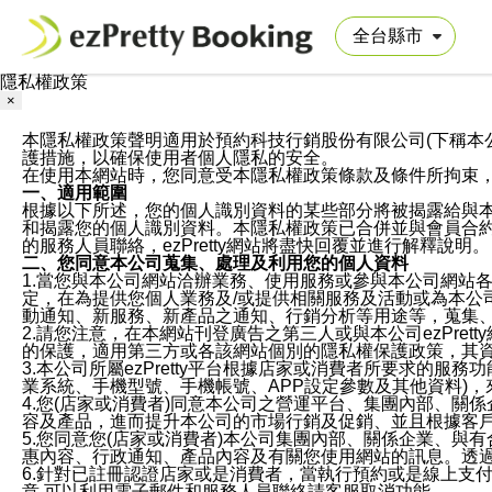
隱私權政策
×
本隱私權政策聲明適用於預約科技行銷股份有限公司(下稱本公司)於ezP
護措施，以確保使用者個人隱私的安全。
在使用本網站時，您同意受本隱私權政策條款及條件所拘束
一、適用範圍
根據以下所述，您的個人識別資料的某些部分將被揭露給與
和揭露您的個人識別資料。本隱私權政策已合併並與會員合約的
的服務人員聯絡，ezPretty網站將盡快回覆並進行解釋說明。
二、您同意本公司蒐集、處理及利用您的個人資料
1.當您與本公司網站洽辦業務、使用服務或參與本公司網站
定，在為提供您個人業務及/或提供相關服務及活動或為本
動通知、新服務、新產品之通知、行銷分析等用途等，蒐集
2.請您注意，在本網站刊登廣告之第三人或與本公司ezPr
的保護，適用第三方或各該網站個別的隱私權保護政策，其
3.本公司所屬ezPretty平台根據店家或消費者所要求的
業系統、手機型號、手機帳號、APP設定參數及其他資料)
4.您(店家或消費者)同意本公司之營運平台、集團內部、
容及產品，進而提升本公司的市場行銷及促銷、並且根據客
5.您同意您(店家或消費者)本公司集團內部、關係企業、
惠內容、行政通知、產品內容及有關您使用網站的訊息。透過
6.針對已註冊認證店家或是消費者，當執行預約或是線上支付
意,可以利用電子郵件和服務人員聯絡請客服取消功能。