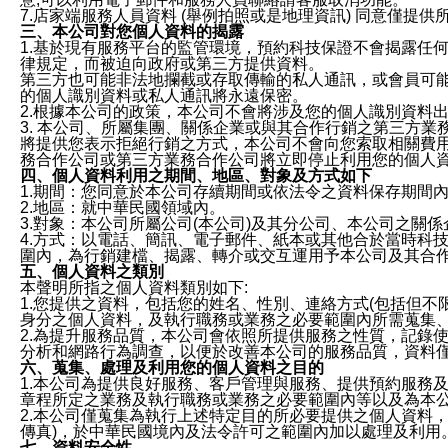
7.店家端服務人員資料 (舉例拍照或是地理資訊) 同意僅提
三、本公司對您個人資料的揭露
1.基於現有服務平台的監管環境，預約科技保證不會揭露任
律規定，而被迫向政府或第三方提供資料。
第三方也可能非法地攔截或存取傳輸的私人通訊，或會員可
的個人識別資料或私人通訊將永遠保密。
2.根據本公司的政策，本公司不會將涉及您的個人識別資料
3. 本公司、所屬集團、關係企業或與其合作行銷之第三方
將提供您表示拒絕行銷之方式，本公司不會向您索取相關費
務合作公司或第三方業務合作公司將立即停止利用您的個人
四、個人資料利用之期間、地區、對象及方式如下
1.期間：您同意於本公司存續期間或依法令之資料保存期間
2.地區：就中華民國領域內。
3.對象：本公司所屬公司(本公司)及其分公司、本公司之關
4.方式：以電話、簡訊、電子郵件、紙本或其他合於當時科
圍內，為行銷建檔、揭露、轉介或交互運用予本公司及其合
五、個人資料之類別
本聲明所指之個人資料類別如下:
1.您提供之資料，包括您的姓名、性別、連絡方式(包括但不
身分之個人資料，及執行職務或業務之必要範圍內所需蒐集
2.為提升服務品質，本公司會依照所提供服務之性質，記錄
分析和網路行為調查，以便於改善本公司的服務品質，資料
六、蒐集、處理及利用您的個人資料之目的
1.本公司為提供良好服務、客戶管理與服務、提供預約服務
章程所定之業務及執行職務或業務之必要範圍內等以及為本
2.本公司僅蒐集為執行上述特定目的所必要提供之個人資料
傳真)，於中華民國境內及法令許可之範圍內加以處理及利用
七、資料安全性