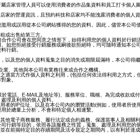
供所屬店家管理人員可以使用消費者的作品集資料和員工打卡個人圖像
何店家的營運資訊，且預約科技和店家均不能洩露消費者的個人
能濫用或誤用從本公司網站獲得的您的資料。因此，儘管本公司
出租或出售給第三方。
業務合作公司會在您同意之情形下，始得利用您的個人資料於行銷
用。如您拒絕接受行銷服務或嗣後欲拒絕時，均可隨時通知本公
資料行銷。
內，以及您的個人資料蒐集之目的消失或期限屆滿時，本公司得
係企業、其他與本公司有業務往來或合作之機構。
技之適當方式作個人資料之利用，(包括任何依法得利用之方式，
作對象。
限於電話、E-MAIL及地址等)、服務單位、職稱、為完成收款
、處理及利用的個人資料。
使用者的IP位址、以及在本公司內的瀏覽活動(例如，使用者所使
僅用於總量上分析，不會和特定個人相連繫。
及其他電子商務服務、履行法定或合約義務、保護當事人及相關
公司行銷等目的，依照各該服務之性質，蒐集、處理及利用您的
，並在前揭特定目的存續期間及法令規定之期間內，以有利於達成
。