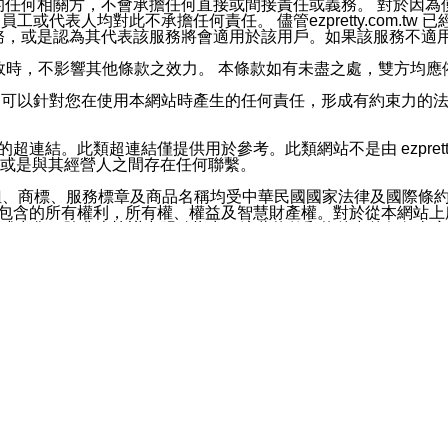
屬於買賣行為的任何相關方，不會承擔任何直接或間接責任或義務。 
人員、員工或代表人均對此不承擔任何責任。 儘管ezpretty.co
薦的服務，或是認為其代表該服務將會適用於該用戶。如果該服務不適用於您，
有一部無效時，不影響其他條款之效力。 本條款如有未盡之處，雙方
的合法年齡。可以針對您在使用本網站時產生的任何責任，形成有約束
官方帳號或認證官方帳號的通知型訊息。
網站的超連結。此類超連結僅提供用於參考。此類網站不是由 ezpret
或是與其經營人之間存在任何聯繫。
鈕、商標、服務標章及商品名稱均受中華民國國家法律及國際條
這些素材中所包含的所有權利，所有權、權益及智慧財產權。對於從本
或出售。除非本協議中明確指出，這些條款和條件中的任何內容
或任何協力廠商的業主權益中規定的任何權利的推斷結果。 如有任何人
其分公司、所屬機構、管理人員、代理人及其他合作夥伴和員工遭受的
構、管理人員、代理人及其他合作夥伴和員工不受損失。
依賴本網站上所提供的資訊、產品、服務或素材或通過使用本網
etty.com.tw提供電信及網路服務的提供商不會因您使用或不能使
etty.com.tw 不聲明、保證或承諾本網站或支持該網站的
影響本網站任何部分正常運行，且超出ezpretty.com.t
com.tw 不承擔任何責任。 在適用法律許可的最大範圍內，所
諾，其中包括但不僅限於其精確性、完整性或適銷性、品質或適用於特
些條款或是這些條款相關的權利。這些條款中使用的標題僅為了
款之內容及本網站上內容而不另行通知，同時，不對您、其他任何用戶