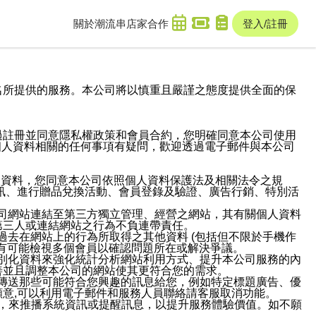
關於潮流串
店家合作
登入/註冊
域名及次級網域名所提供的服務。本公司將以慎重且嚴謹之態度提供全面的保
過註冊並同意隱私權政策和會員合約，您明確同意本公司使用
與個人資料相關的任何事項有疑問，歡迎透過電子郵件與本公司
人資料，您同意本公司依照個人資料保護法及相關法令之規
訊、進行贈品兌換活動、會員登錄及驗證、廣告行銷、特別活
本公司網站連結至第三方獨立管理、經營之網站，其有關個人資料
第三人或連結網站之行為不負連帶責任。
或過去在網站上的行為所取得之其他資料 (包括但不限於手機作
也有可能檢視多個會員以確認問題所在或解決爭議。
識別化資料來強化統計分析網站利用方式、提升本公司服務的內
善並且調整本公司的網站使其更符合您的需求。
並傳送那些可能符合您興趣的訊息給您，例如特定標題廣告、優
意,可以利用電子郵件和服務人員聯絡請客服取消功能。
帳號，來推播系統資訊或提醒訊息，以提升服務體驗價值。如不願