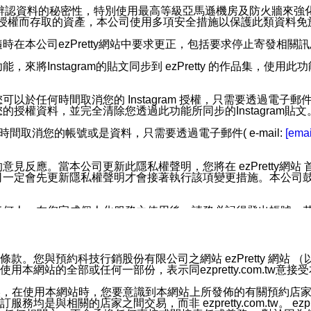
您個人辨認資料的秘密性，特別使用最高等級亞馬遜機房及防火牆來
失及未經授權而存取的資產，本公司使用多項安全措施以保護此類資料
在本公司ezPretty網站中要求更正，包括要求停止寄發相關
步功能，來將Instagram的貼文同步到 ezPretty 的作品集，使
步功能，您可以於任何時間取消您的 Instagram 授權，只需要
授權資料，並完全清除您透過此功能所同步的Instagram貼文
時間取消您的帳號或是資料，只需要透過電子郵件( e-mail:
[emai
應。當本公司更新此隱私權聲明，您將在 ezPretty網站 首頁
定會先更新隱私權聲明才會接著執行該項變更措施。本公司鼓勵您定
任何人。在您完成個人化服務之使用後，請務必記得登出帳號。
區。
並傳送或宣傳本網站各項服務之資料或電子郵件供您參考。您能
預約科技行銷股份有限公司之網站 ezPretty 網站 （以下皆稱 
網站的全部或任何一部份，表示同ezpretty.com.tw意
入本公司/本服務好友，您仍可接收到通知型訊息。
限，以廣告或其他目的的訊息皆不會被傳送。滿足以下三個條件
的資訊均無誤，在使用本網站時，您要意識到本網站上所發佈的有關預
號碼比對相符。
相關的店家之間交易，而非 ezpretty.com.tw。 ezpr
息。