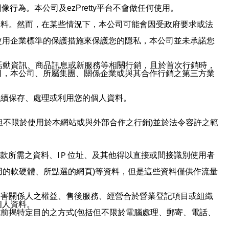
行為。本公司及ezPretty平台不會做任何使用。
資料。然而，在某些情況下，本公司可能會因受政府要求或法
使用企業標準的保護措施來保護您的隱私，本公司並未承諾您
活動資訊、商品訊息或新服務等相關行銷，且於首次行銷時，
司，本公司、所屬集團、關係企業或與其合作行銷之第三方業
繼續保存、處理或利用您的個人資料。
但不限於使用於本網站或與外部合作之行銷)並於法令容許之範
或付款所需之資料、IＰ位址、及其他得以直接或間接識別使用者
用的軟硬體、所點選的網頁)等資料，但是這些資料僅供作流量
利害關係人之權益、售後服務、經營合於營業登記項目或組織
個人資料。
前揭特定目的之方式(包括但不限於電腦處理、郵寄、電話、