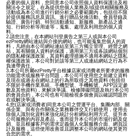
必要的個人資料，您同意本公司依照個人資料保護法及相
關法令之規定，在為提供您個人業務及/或提供相關服務及
活動或為本公司進行行銷分析之必要範圍內，包括但不限
於提供服務訊息及資訊、進行贈品兌換活動、會員登錄及
驗證、廣告行銷、特別活動通知、新服務、新產品之通
知、行銷分析等用途等，蒐集、處理及利用您的個人資
料。
2.請您注意，在本網站刊登廣告之第三人或與本公司
ezPretty網站連結與介接的網站，也可能蒐集您個人的資
料，凡經由本公司網站連結至第三方獨立管理、經營之網
站，其有關個人資料的保護，適用第三方或各該網站個別
的隱私權保護政策，其資料處理措施不適用本網站之隱私
權保護政策，本公司對於該等第三人或連結網站之行為不
負連帶責任。
3.本公司所屬ezPretty平台根據店家或消費者所要求的服務
功能需求或服務平台問題，本公司可使用您之前建立資料
及現在或過去在網站上的行為所取得之其他資料 (包括但
不限於手機作業系統、手機型號、手機帳號、APP設定參
數及其他資料)，來解決爭議、檢修障礙問題及執行本公司
的會員合約，本公司也有可能檢視多個會員以確認問題所
在或解決爭議。
4.您(店家或消費者)同意本公司之營運平台、集團內部、關
係企業、與有合作關係之業務夥伴交叉行銷使用，使用去
除個人識別化資料來強化統計分析網站利用方式、提升本
公司服務的內容及產品，進而提升本公司的市場行銷及促
銷、並且根據客戶的需求定義個人化製服務介面、網頁設
計及服務，這些使用改善並且調整本公司的網站使其更符
合您的需求。