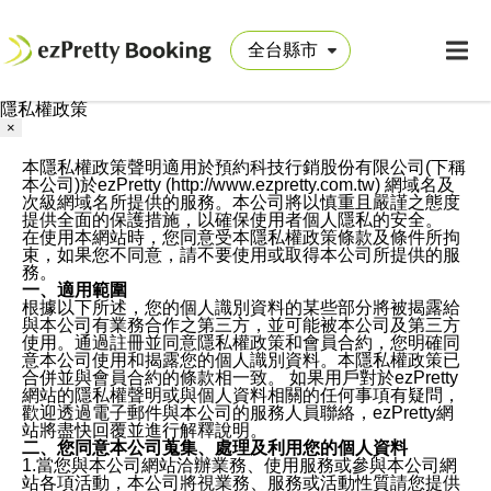
隱私權政策
×
本隱私權政策聲明適用於預約科技行銷股份有限公司(下稱
本公司)於ezPretty (http://www.ezpretty.com.tw) 網域名及
次級網域名所提供的服務。本公司將以慎重且嚴謹之態度
提供全面的保護措施，以確保使用者個人隱私的安全。
在使用本網站時，您同意受本隱私權政策條款及條件所拘
束，如果您不同意，請不要使用或取得本公司所提供的服
務。
一、適用範圍
根據以下所述，您的個人識別資料的某些部分將被揭露給
與本公司有業務合作之第三方，並可能被本公司及第三方
使用。通過註冊並同意隱私權政策和會員合約，您明確同
意本公司使用和揭露您的個人識別資料。本隱私權政策已
合併並與會員合約的條款相一致。 如果用戶對於ezPretty
網站的隱私權聲明或與個人資料相關的任何事項有疑問，
歡迎透過電子郵件與本公司的服務人員聯絡，ezPretty網
站將盡快回覆並進行解釋說明。
二、您同意本公司蒐集、處理及利用您的個人資料
1.當您與本公司網站洽辦業務、使用服務或參與本公司網
站各項活動，本公司將視業務、服務或活動性質請您提供