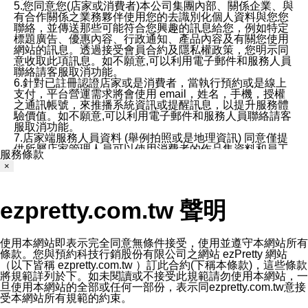
5.您同意您(店家或消費者)本公司集團內部、關係企業、與
有合作關係之業務夥伴使用您的去識別化個人資料與您您
聯絡，並傳送那些可能符合您興趣的訊息給您，例如特定
標題廣告、優惠內容、行政通知、產品內容及有關您使用
網站的訊息。透過接受會員合約及隱私權政策，您明示同
意收取此項訊息。如不願意,可以利用電子郵件和服務人員
聯絡請客服取消功能。
6.針對已註冊認證店家或是消費者，當執行預約或是線上
支付，平台營運需求將會使用 email，姓名，手機，授權
之通訊帳號，來推播系統資訊或提醒訊息，以提升服務體
驗價值。如不願意,可以利用電子郵件和服務人員聯絡請客
服取消功能。
7.店家端服務人員資料 (舉例拍照或是地理資訊) 同意僅提
供所屬店家管理人員可以使用消費者的作品集資料和員工
服務條款
打卡個人圖像行為。本公司及ezPretty平台不會做任何使
×
用。
三、本公司對您個人資料的揭露
1.基於現有服務平台的監管環境，預約科技保證不會揭露
ezpretty.com.tw 聲明
任何店家的營運資訊，且預約科技和店家均不能洩露消費
者的個人資料。然而，在某些情況下，本公司可能會因受
政府要求或法律規定，而被迫向政府或第三方提供資料。
第三方也可能非法地攔截或存取傳輸的私人通訊，或會員
使用本網站即表示完全同意無條件接受，使用並遵守本網站所有
可能濫用或誤用從本公司網站獲得的您的資料。因此，儘
條款。您與預約科技行銷股份有限公司之網站 ezPretty 網站
管本公司使用企業標準的保護措施來保護您的隱私，本公
（以下皆稱 ezpretty.com.tw ）訂此合約(下稱本條款)，這些條款
司並未承諾您的個人識別資料或私人通訊將永遠保密。
將規範詳列於下。如未閱讀或不接受此規範請勿使用本網站，一
2.根據本公司的政策，本公司不會將涉及您的個人識別資
旦使用本網站的全部或任何一部份，表示同ezpretty.com.tw意接
料出租或出售給第三方。
受本網站所有規範的約束。
3. 本公司、所屬集團、關係企業或與其合作行銷之第三方