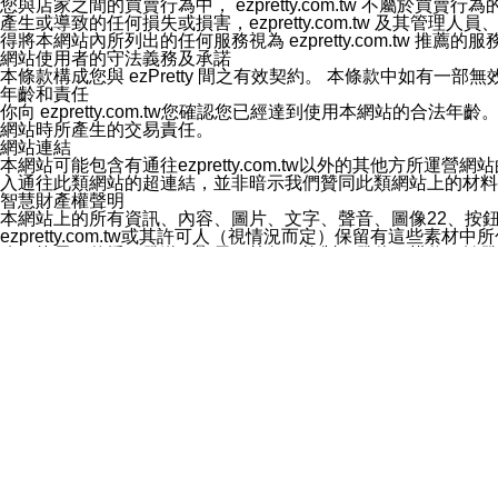
您與店家之間的買賣行為中， ezpretty.com.tw 不
3.LINE 帳號未封鎖傳送訊息之 LINE 官方帳號。
產生或導致的任何損失或損害，ezpretty.com.tw 及其管理
欲變更通知型訊息的設定，操作如下：
得將本網站內所列出的任何服務視為 ezpretty.com.tw 推
1.點選「主頁」＞「設定」
網站使用者的守法義務及承諾
2.點選「隱私設定」
本條款構成您與 ezPretty 間之有效契約。 本條款中如
3.點選「提供使用資料」
年齡和責任
4.點選「LINE通知型訊息」
你向 ezpretty.com.tw您確認您已經達到使用本網站
5.開關「接收LINE通知型訊息」
網站時所產生的交易責任。
❗️關閉「接收通知型訊息」後，將不會接收到來自任何企業
網站連結
本網站可能包含有通往ezpretty.com.tw以外的其他方所運營
入通往此類網站的超連結，並非暗示我們贊同此類網站上的材料
智慧財產權聲明
本網站上的所有資訊、內容、圖片、文字、聲音、圖像22、按
ezpretty.com.tw或其許可人（視情況而定）保留有
改、拷貝、傳播、發送、顯示、執行、複製、發佈、模仿、轉發
法或其他智慧財產權或 ezpretty.com.tw、其許可人
賠償
您同意因您使用本網站，而導致 ezpretty.com.tw、
您承擔賠償並保證 ezpretty.com.tw、其分公司、所屬機
免責聲明
您對本網站的所有使用均由您自擔風險。 因下載使用、參考或
己承擔全部責任。您同意 ezpretty.com.tw 及向ezpr
全部的索賠權利，無論是基於合約、侵權行為或其他依據。 ezpr
那些可損害或影響本網站管理、安全性、公正性和完整性，或是損害或
漏、中斷、刪除、缺陷、延遲或任何事件或事故，ezpretty.
其中包括但不僅限於有關本網站上服務、資訊及（或）聲明的保證或承
時間內對任一條款或多條條款的強制實施，不得將此視為放棄這
法律效應。 ezpretty.com.tw有權隨時變更本使用條