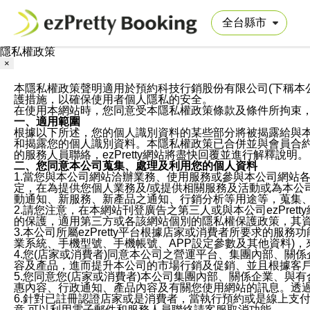
隱私權政策
×
本隱私權政策聲明適用於預約科技行銷股份有限公司(下稱本公司)於ezP
護措施，以確保使用者個人隱私的安全。
在使用本網站時，您同意受本隱私權政策條款及條件所拘束
一、適用範圍
根據以下所述，您的個人識別資料的某些部分將被揭露給與
和揭露您的個人識別資料。本隱私權政策已合併並與會員合約的
的服務人員聯絡，ezPretty網站將盡快回覆並進行解釋說明。
二、您同意本公司蒐集、處理及利用您的個人資料
1.當您與本公司網站洽辦業務、使用服務或參與本公司網站
定，在為提供您個人業務及/或提供相關服務及活動或為本
動通知、新服務、新產品之通知、行銷分析等用途等，蒐集
2.請您注意，在本網站刊登廣告之第三人或與本公司ezPr
的保護，適用第三方或各該網站個別的隱私權保護政策，其
3.本公司所屬ezPretty平台根據店家或消費者所要求的
業系統、手機型號、手機帳號、APP設定參數及其他資料)
4.您(店家或消費者)同意本公司之營運平台、集團內部、
容及產品，進而提升本公司的市場行銷及促銷、並且根據客
5.您同意您(店家或消費者)本公司集團內部、關係企業、
惠內容、行政通知、產品內容及有關您使用網站的訊息。透過
6.針對已註冊認證店家或是消費者，當執行預約或是線上支付
意,可以利用電子郵件和服務人員聯絡請客服取消功能。