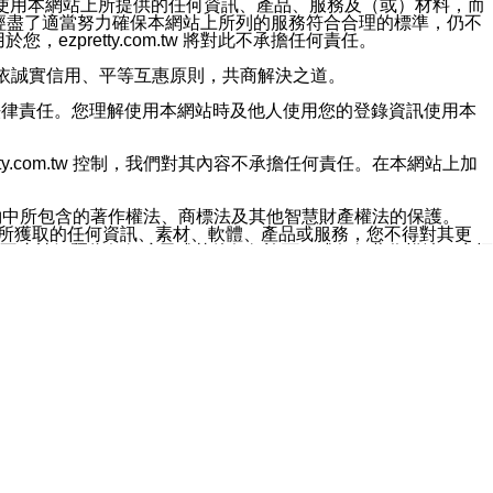
對於因為使用本網站上所提供的任何資訊、產品、服務及（或）材料，而
m.tw 已經盡了適當努力確保本網站上所列的服務符合合理的標準，仍不
ezpretty.com.tw 將對此不承擔任何責任。
均應依誠實信用、平等互惠原則，共商解決之道。
力的法律責任。您理解使用本網站時及他人使用您的登錄資訊使用本
ty.com.tw 控制，我們對其內容不承擔任何責任。在本網站上加
約中所包含的著作權法、商標法及其他智慧財產權法的保護。
網站上所獲取的任何資訊、素材、軟體、產品或服務，您不得對其更
不應被解釋為任何暗示或其他任何許可，或任何著作權法、商標
違反此規定，我們將追究其法律責任。
任何損失、責任及協力廠商的任何索賠或要求（包括律師費），將由
站而獲取到的資訊，而導致您遭受的任何風險或損失，將由您自
用本網站而造成的任何損失負責，同時，您會在此放棄有關此損失的所有及
伺服器不會發生缺陷，其中包括但不僅限於病毒或其他有害元素。對於
w 控制範圍的任何病毒感染、BUG、篡改、技術故障、錯誤、遺
有明示、暗示或法定及其他聲明、保證和條款均予以最大限度的排除，
定目的等。 ezpretty.com.tw 不能持續或在某階段
方便目的，其不應影響這些條款的範圍或意義，或是產生其他的
或任何協力廠商承擔任何責任。 在每次訪問網站時，您應檢查一下這