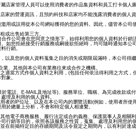
供所屬店家管理人員可以使用消費者的作品集資料和員工打卡個人圖像
何店家的營運資訊，且預約科技和店家均不能洩露消費者的個人
能濫用或誤用從本公司網站獲得的您的資料。因此，儘管本公司
出租或出售給第三方。
業務合作公司會在您同意之情形下，始得利用您的個人資料於行銷
用。如您拒絕接受行銷服務或嗣後欲拒絕時，均可隨時通知本公
資料行銷。
內，以及您的個人資料蒐集之目的消失或期限屆滿時，本公司得
係企業、其他與本公司有業務往來或合作之機構。
技之適當方式作個人資料之利用，(包括任何依法得利用之方式，
作對象。
限於電話、E-MAIL及地址等)、服務單位、職稱、為完成收款
、處理及利用的個人資料。
使用者的IP位址、以及在本公司內的瀏覽活動(例如，使用者所使
僅用於總量上分析，不會和特定個人相連繫。
及其他電子商務服務、履行法定或合約義務、保護當事人及相關
公司行銷等目的，依照各該服務之性質，蒐集、處理及利用您的
，並在前揭特定目的存續期間及法令規定之期間內，以有利於達成
。