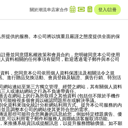
關於潮流串
店家合作
登入/註冊
域名及次級網域名所提供的服務。本公司將以慎重且嚴謹之態度提供全面的保
過註冊並同意隱私權政策和會員合約，您明確同意本公司使用
與個人資料相關的任何事項有疑問，歡迎透過電子郵件與本公司
人資料，您同意本公司依照個人資料保護法及相關法令之規
訊、進行贈品兌換活動、會員登錄及驗證、廣告行銷、特別活
本公司網站連結至第三方獨立管理、經營之網站，其有關個人資料
第三人或連結網站之行為不負連帶責任。
或過去在網站上的行為所取得之其他資料 (包括但不限於手機作
也有可能檢視多個會員以確認問題所在或解決爭議。
識別化資料來強化統計分析網站利用方式、提升本公司服務的內
善並且調整本公司的網站使其更符合您的需求。
並傳送那些可能符合您興趣的訊息給您，例如特定標題廣告、優
意,可以利用電子郵件和服務人員聯絡請客服取消功能。
帳號，來推播系統資訊或提醒訊息，以提升服務體驗價值。如不願