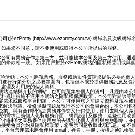
retty (http://www.ezpretty.com.tw) 網
，如果您不同意，請不要使用或取得本公司所提供的服務。
本公司有業務合作之第三方，並可能被本公司及第三方使用。通
條款相一致。 如果用戶對於ezPretty網站的隱私權聲明或
各項活動，本公司將視業務、服務或活動性質請您提供必要的個
公司進行行銷分析之必要範圍內，包括但不限於提供服務訊息及資
、處理及利用您的個人資料。
etty網站連結與介接的網站，也可能蒐集您個人的資料，凡經由
資料處理措施不適用本網站之隱私權保護政策，本公司對於該等
服務功能需求或服務平台問題，本公司可使用您之前建立資料及現在
，來解決爭議、檢修障礙問題及執行本公司的會員合約，本公司
關係企業、與有合作關係之業務夥伴交叉行銷使用，使用去除個人
戶的需求定義個人化製服務介面、網頁設計及服務，這些使用改
與有合作關係之業務夥伴使用您的去識別化個人資料與您您聯絡，
接受會員合約及隱私權政策，您明示同意收取此項訊息。如不願
，平台營運需求將會使用 email，姓名，手機，授權之通訊