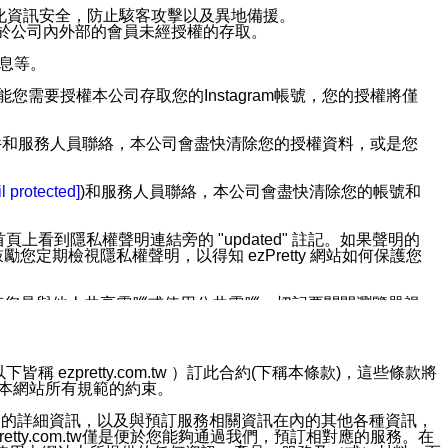
強化資訊安全，防止駭客攻擊以及異地備援。
免於公司內外部的會員未經授權的存取。
訊息等。
用此功能您需要授權本公司存取您的Instagram帳號，您的授權將僅
透過電子郵件和服務人員聯絡，本公司會盡快清除您的授權資料，或是您
。
l protected]
)和服務人員聯絡，本公司會盡快清除您的帳號和
上看到隱私權聲明連結旁的 "updated" 註記。如果聲明的
期檢視隱私權聲明，以得知 ezPretty 網站如何保護您
若您是與他人共享電腦或使用公共電腦，切記要關閉瀏覽器視
依照該資料或電子郵件所指示之方法、說明或功能連結，隨時
ezpretty.com.tw ）訂此合約(下稱本條款)，這些條款將
接受本網站所有規範的約束。
者，將可收到通知型訊息。
約店家的詳細資訊，以及與預訂服務相關資訊在內的其他各種資訊，
etty.com.tw僅是便於您能夠通過我們，預訂相對應的服務。在