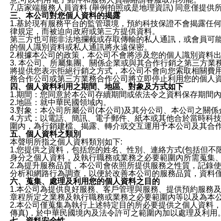
7.店家端服務人員資料 (舉例拍照或是地理資訊) 同意僅提
三、本公司對您個人資料的揭露
1.基於現有服務平台的監管環境，預約科技保證不會揭露任
律規定，而被迫向政府或第三方提供資料。
第三方也可能非法地攔截或存取傳輸的私人通訊，或會員可
的個人識別資料或私人通訊將永遠保密。
2.根據本公司的政策，本公司不會將涉及您的個人識別資料
3. 本公司、所屬集團、關係企業或與其合作行銷之第三方
將提供您表示拒絕行銷之方式，本公司不會向您索取相關費
務合作公司或第三方業務合作公司將立即停止利用您的個人
四、個人資料利用之期間、地區、對象及方式如下
1.期間：您同意於本公司存續期間或依法令之資料保存期間
2.地區：就中華民國領域內。
3.對象：本公司所屬公司(本公司)及其分公司、本公司之關
4.方式：以電話、簡訊、電子郵件、紙本或其他合於當時科
圍內，為行銷建檔、揭露、轉介或交互運用予本公司及其合
五、個人資料之類別
本聲明所指之個人資料類別如下:
1.您提供之資料，包括您的姓名、性別、連絡方式(包括但不
身分之個人資料，及執行職務或業務之必要範圍內所需蒐集
2.為提升服務品質，本公司會依照所提供服務之性質，記錄
分析和網路行為調查，以便於改善本公司的服務品質，資料
六、蒐集、處理及利用您的個人資料之目的
1.本公司為提供良好服務、客戶管理與服務、提供預約服務
章程所定之業務及執行職務或業務之必要範圍內等以及為本
2.本公司僅蒐集為執行上述特定目的所必要提供之個人資料
傳真)，於中華民國境內及法令許可之範圍內加以處理及利用
七、資料安全性