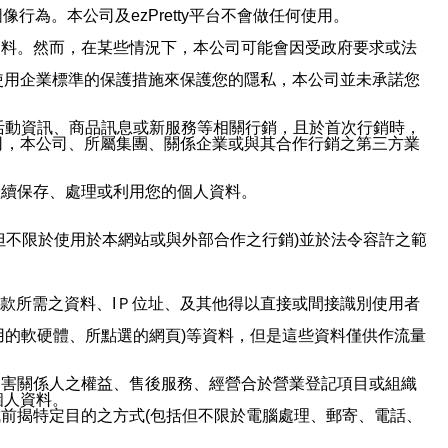
行為。本公司及ezPretty平台不會做任何使用。
資料。然而，在某些情況下，本公司可能會因受政府要求或法
使用企業標準的保護措施來保護您的隱私，本公司並未承諾您
活動資訊、商品訊息或新服務等相關行銷，且於首次行銷時，
司，本公司、所屬集團、關係企業或與其合作行銷之第三方業
繼續保存、處理或利用您的個人資料。
但不限於使用於本網站或與外部合作之行銷)並於法令容許之範
或付款所需之資料、IＰ位址、及其他得以直接或間接識別使用者
用的軟硬體、所點選的網頁)等資料，但是這些資料僅供作流量
利害關係人之權益、售後服務、經營合於營業登記項目或組織
個人資料。
前揭特定目的之方式(包括但不限於電腦處理、郵寄、電話、