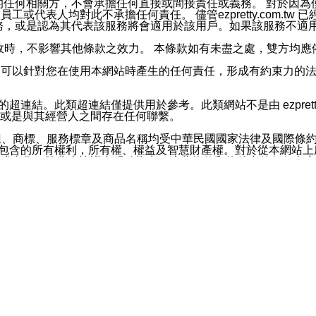
屬於買賣行為的任何相關方，不會承擔任何直接或間接責任或義務。 
人員、員工或代表人均對此不承擔任何責任。 儘管ezpretty.co
薦的服務，或是認為其代表該服務將會適用於該用戶。如果該服務不適用於您，
有一部無效時，不影響其他條款之效力。 本條款如有未盡之處，雙方
的合法年齡。可以針對您在使用本網站時產生的任何責任，形成有約束
官方帳號或認證官方帳號的通知型訊息。
網站的超連結。此類超連結僅提供用於參考。此類網站不是由 ezpret
或是與其經營人之間存在任何聯繫。
鈕、商標、服務標章及商品名稱均受中華民國國家法律及國際條
這些素材中所包含的所有權利，所有權、權益及智慧財產權。對於從本
或出售。除非本協議中明確指出，這些條款和條件中的任何內容
或任何協力廠商的業主權益中規定的任何權利的推斷結果。 如有任何人
其分公司、所屬機構、管理人員、代理人及其他合作夥伴和員工遭受的
構、管理人員、代理人及其他合作夥伴和員工不受損失。
依賴本網站上所提供的資訊、產品、服務或素材或通過使用本網
etty.com.tw提供電信及網路服務的提供商不會因您使用或不能使
etty.com.tw 不聲明、保證或承諾本網站或支持該網站的
影響本網站任何部分正常運行，且超出ezpretty.com.t
com.tw 不承擔任何責任。 在適用法律許可的最大範圍內，所
諾，其中包括但不僅限於其精確性、完整性或適銷性、品質或適用於特
些條款或是這些條款相關的權利。這些條款中使用的標題僅為了
款之內容及本網站上內容而不另行通知，同時，不對您、其他任何用戶