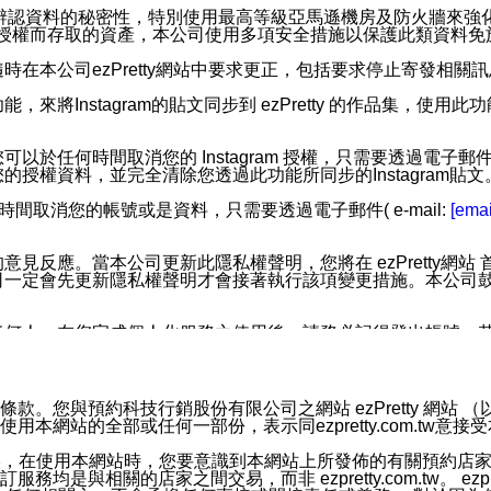
您個人辨認資料的秘密性，特別使用最高等級亞馬遜機房及防火牆來
失及未經授權而存取的資產，本公司使用多項安全措施以保護此類資料
在本公司ezPretty網站中要求更正，包括要求停止寄發相關
步功能，來將Instagram的貼文同步到 ezPretty 的作品集，使
步功能，您可以於任何時間取消您的 Instagram 授權，只需要
授權資料，並完全清除您透過此功能所同步的Instagram貼文
時間取消您的帳號或是資料，只需要透過電子郵件( e-mail:
[emai
應。當本公司更新此隱私權聲明，您將在 ezPretty網站 首頁
定會先更新隱私權聲明才會接著執行該項變更措施。本公司鼓勵您定
任何人。在您完成個人化服務之使用後，請務必記得登出帳號。
區。
並傳送或宣傳本網站各項服務之資料或電子郵件供您參考。您能
預約科技行銷股份有限公司之網站 ezPretty 網站 （以下皆稱 
網站的全部或任何一部份，表示同ezpretty.com.tw意
入本公司/本服務好友，您仍可接收到通知型訊息。
限，以廣告或其他目的的訊息皆不會被傳送。滿足以下三個條件
的資訊均無誤，在使用本網站時，您要意識到本網站上所發佈的有關預
號碼比對相符。
相關的店家之間交易，而非 ezpretty.com.tw。 ezpr
息。