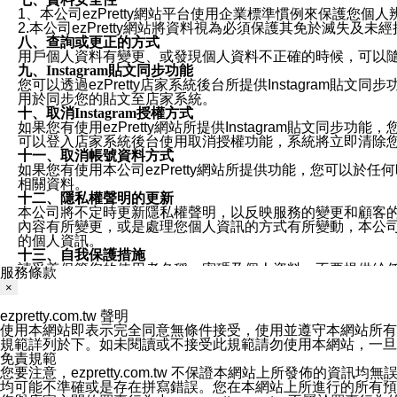
1、本公司ezPretty網站平台使用企業標準慣例來保護
2.本公司ezPretty網站將資料視為必須保護其免於滅
八、查詢或更正的方式
用戶個人資料有變更、或發現個人資料不正確的時候，可以隨時
九、Instagram貼文同步功能
您可以透過ezPretty店家系統後台所提供Instagram貼文同
用於同步您的貼文至店家系統。
十、取消Instagram授權方式
如果您有使用ezPretty網站所提供Instagram貼文同
可以登入店家系統後台使用取消授權功能，系統將立即清除您的
十一、取消帳號資料方式
如果您有使用本公司ezPretty網站所提供功能，您可以於任何
相關資料。
十二、隱私權聲明的更新
本公司將不定時更新隱私權聲明，以反映服務的變更和顧客的意見反
內容有所變更，或是處理您個人資訊的方式有所變動，本公司一
的個人資訊。
十三、自我保護措施
請妥善保管您的使用者名稱、密碼及個人資料，不要提供給
服務條款
窗，以防止他人讀取您的個人資料、信件或進入所機關管理
×
十四、傳送宣傳本站資訊或電子郵件之政策
您同意本公司網站，透過您所提供的郵件地址與您取得聯絡
ezpretty.com.tw 聲明
停止接收這些資料或電子郵件。
使用本網站即表示完全同意無條件接受，使用並遵守本網站所有條款。您與
十五、訊息通知
規範詳列於下。如未閱讀或不接受此規範請勿使用本網站，一旦使用本
本公司/本服務將以通知型訊息傳送重要訊息給您。即使未加
免責規範
本公司/本服務傳送之通知型訊息以對您有效且重要的訊息為
您要注意，ezpretty.com.tw 不保證本網站上所發佈
1.LINE 帳號設定的電話號碼與本公司/本服務所傳來的電話
均可能不準確或是存在拼寫錯誤。您在本網站上所進行的所有預訂服務均是與
2.該 LINE 帳號已在 LINE APP 設定中，同意接收通知型訊