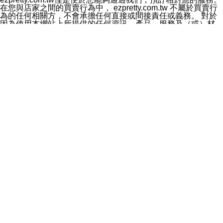
料於行銷活動資訊、商品訊息或新服務等相關行銷，且於
在您與店家之間的買賣行為中， ezpretty.com.tw 不屬於買賣行
首次行銷時，將提供您表示拒絕行銷之方式，本公司不會
為的任何相關方，不會承擔任何直接或間接責任或義務。 對於
向您索取相關費用。如您拒絕接受行銷服務或嗣後欲拒絕
因為使用本網站上所提供的任何資訊、產品、服務及（或）材
時，均可隨時通知本公司，本公司、所屬集團、關係企業
料，而產生或導致的任何損失或損害，ezpretty.com.tw 及其管
或與其合作行銷之第三方業務合作公司或第三方業務合作
理人員、員工或代表人均對此不承擔任何責任。 儘管
公司將立即停止利用您的個人資料行銷。
ezpretty.com.tw 已經盡了適當努力確保本網站上所列的服務符
四、個人資料利用之期間、地區、對象及方式如下
合合理的標準，仍不得將本網站內所列出的任何服務視為
1.期間：您同意於本公司存續期間或依法令之資料保存期
ezpretty.com.tw 推薦的服務，或是認為其代表該服務將會適用
間內，以及您的個人資料蒐集之目的消失或期限屆滿時，
於該用戶。如果該服務不適用於您，ezpretty.com.tw 將對此不
本公司得繼續保存、處理或利用您的個人資料。
承擔任何責任。
2.地區：就中華民國領域內。
網站使用者的守法義務及承諾
3.對象：本公司所屬公司(本公司)及其分公司、本公司之關
本條款構成您與 ezPretty 間之有效契約。 本條款中如有一部無
係企業、其他與本公司有業務往來或合作之機構。
效時，不影響其他條款之效力。 本條款如有未盡之處，雙方均
4.方式：以電話、簡訊、電子郵件、紙本或其他合於當時
應依誠實信用、平等互惠原則，共商解決之道。
科技之適當方式作個人資料之利用，(包括任何依法得利用
年齡和責任
之方式，但不限於使用於本網站或與外部合作之行銷)並於
你向 ezpretty.com.tw您確認您已經達到使用本網站的合法年
法令容許之範圍內，為行銷建檔、揭露、轉介或交互運用
齡。可以針對您在使用本網站時產生的任何責任，形成有約束力
予本公司及其合作對象。
的法律責任。您理解使用本網站時及他人使用您的登錄資訊使用
五、個人資料之類別
本網站時所產生的交易責任。
本聲明所指之個人資料類別如下:
網站連結
1.您提供之資料，包括您的姓名、性別、連絡方式(包括但
本網站可能包含有通往ezpretty.com.tw以外的其他方所運營網站
不限於電話、E-MAIL及地址等)、服務單位、職稱、為完
的超連結。此類超連結僅提供用於參考。此類網站不是由
成收款或付款所需之資料、IＰ位址、及其他得以直接或間
ezpretty.com.tw 控制，我們對其內容不承擔任何責任。在本網
接識別使用者身分之個人資料，及執行職務或業務之必要
站上加入通往此類網站的超連結，並非暗示我們贊同此類網站上
範圍內所需蒐集、處理及利用的個人資料。
的材料或是與其經營人之間存在任何聯繫。
2.為提升服務品質，本公司會依照所提供服務之性質，記
智慧財產權聲明
錄使用者的IP位址、以及在本公司內的瀏覽活動(例如，使
本網站上的所有資訊、內容、圖片、文字、聲音、圖像22、按
用者所使用的軟硬體、所點選的網頁)等資料，但是這些資
鈕、商標、服務標章及商品名稱均受中華民國國家法律及國際條