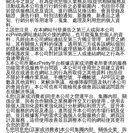
關法令之規定，在為提供您個人業務及/或提供相關服務及
活動或為本公司進行行銷分析之必要範圍內，包括但不限
於提供服務訊息及資訊、進行贈品兌換活動、會員登錄及
驗證、廣告行銷、特別活動通知、新服務、新產品之通
知、行銷分析等用途等，蒐集、處理及利用您的個人資
料。
2.請您注意，在本網站刊登廣告之第三人或與本公司
ezPretty網站連結與介接的網站，也可能蒐集您個人的資
料，凡經由本公司網站連結至第三方獨立管理、經營之網
站，其有關個人資料的保護，適用第三方或各該網站個別
的隱私權保護政策，其資料處理措施不適用本網站之隱私
權保護政策，本公司對於該等第三人或連結網站之行為不
負連帶責任。
3.本公司所屬ezPretty平台根據店家或消費者所要求的服務
功能需求或服務平台問題，本公司可使用您之前建立資料
及現在或過去在網站上的行為所取得之其他資料 (包括但
不限於手機作業系統、手機型號、手機帳號、APP設定參
數及其他資料)，來解決爭議、檢修障礙問題及執行本公司
的會員合約，本公司也有可能檢視多個會員以確認問題所
在或解決爭議。
4.您(店家或消費者)同意本公司之營運平台、集團內部、關
係企業、與有合作關係之業務夥伴交叉行銷使用，使用去
除個人識別化資料來強化統計分析網站利用方式、提升本
公司服務的內容及產品，進而提升本公司的市場行銷及促
銷、並且根據客戶的需求定義個人化製服務介面、網頁設
計及服務，這些使用改善並且調整本公司的網站使其更符
合您的需求。
5.您同意您(店家或消費者)本公司集團內部、關係企業、與