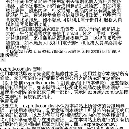
有合作關係之業務夥伴使用您的去識別化個人資料與您您
聯絡，並傳送那些可能符合您興趣的訊息給您，例如特定
標題廣告、優惠內容、行政通知、產品內容及有關您使用
網站的訊息。透過接受會員合約及隱私權政策，您明示同
意收取此項訊息。如不願意,可以利用電子郵件和服務人員
聯絡請客服取消功能。
6.針對已註冊認證店家或是消費者，當執行預約或是線上
支付，平台營運需求將會使用 email，姓名，手機，授權
之通訊帳號，來推播系統資訊或提醒訊息，以提升服務體
驗價值。如不願意,可以利用電子郵件和服務人員聯絡請客
服取消功能。
7.店家端服務人員資料 (舉例拍照或是地理資訊) 同意僅提
服務條款
供所屬店家管理人員可以使用消費者的作品集資料和員工
×
打卡個人圖像行為。本公司及ezPretty平台不會做任何使
用。
ezpretty.com.tw 聲明
三、本公司對您個人資料的揭露
使用本網站即表示完全同意無條件接受，使用並遵守本網站所有
1.基於現有服務平台的監管環境，預約科技保證不會揭露
條款。您與預約科技行銷股份有限公司之網站 ezPretty 網站
任何店家的營運資訊，且預約科技和店家均不能洩露消費
（以下皆稱 ezpretty.com.tw ）訂此合約(下稱本條款)，這些條款
者的個人資料。然而，在某些情況下，本公司可能會因受
將規範詳列於下。如未閱讀或不接受此規範請勿使用本網站，一
政府要求或法律規定，而被迫向政府或第三方提供資料。
旦使用本網站的全部或任何一部份，表示同ezpretty.com.tw意接
第三方也可能非法地攔截或存取傳輸的私人通訊，或會員
受本網站所有規範的約束。
可能濫用或誤用從本公司網站獲得的您的資料。因此，儘
免責規範
管本公司使用企業標準的保護措施來保護您的隱私，本公
您要注意，ezpretty.com.tw 不保證本網站上所發佈的資訊均無
司並未承諾您的個人識別資料或私人通訊將永遠保密。
誤，在使用本網站時，您要意識到本網站上所發佈的有關預約店
2.根據本公司的政策，本公司不會將涉及您的個人識別資
家的詳細資訊，以及與預訂服務相關資訊在內的其他各種資訊，
料出租或出售給第三方。
均可能不準確或是存在拼寫錯誤。您在本網站上所進行的所有預
3. 本公司、所屬集團、關係企業或與其合作行銷之第三方
訂服務均是與相關的店家之間交易，而非 ezpretty.com.tw。
業務合作公司會在您同意之情形下，始得利用您的個人資
ezpretty.com.tw僅是便於您能夠通過我們，預訂相對應的服務。