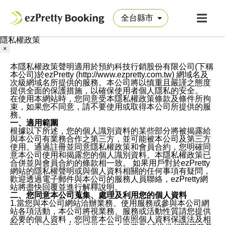
隱私權政策
×
本隱私權政策聲明適用於預約科技行銷股份有限公司(下稱
本公司)於ezPretty (http://www.ezpretty.com.tw) 網域名及
次級網域名所提供的服務。本公司將以慎重且嚴謹之態度
提供全面的保護措施，以確保使用者個人隱私的安全。
在使用本網站時，您同意受本隱私權政策條款及條件所拘
束，如果您不同意，請不要使用或取得本公司所提供的服
務。
一、適用範圍
根據以下所述，您的個人識別資料的某些部分將被揭露給
與本公司有業務合作之第三方，並可能被本公司及第三方
使用。通過註冊並同意隱私權政策和會員合約，您明確同
意本公司使用和揭露您的個人識別資料。本隱私權政策已
合併並與會員合約的條款相一致。 如果用戶對於ezPretty
網站的隱私權聲明或與個人資料相關的任何事項有疑問，
歡迎透過電子郵件與本公司的服務人員聯絡，ezPretty網
站將盡快回覆並進行解釋說明。
二、您同意本公司蒐集、處理及利用您的個人資料
1.當您與本公司網站洽辦業務、使用服務或參與本公司網
站各項活動，本公司將視業務、服務或活動性質請您提供
必要的個人資料，您同意本公司依照個人資料保護法及相