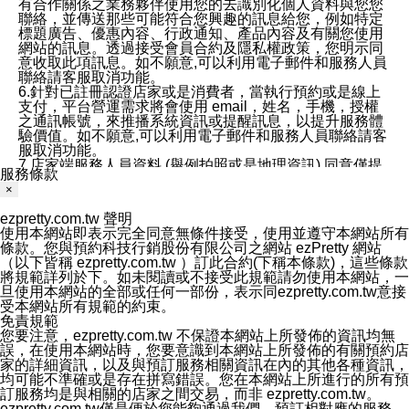
有合作關係之業務夥伴使用您的去識別化個人資料與您您
聯絡，並傳送那些可能符合您興趣的訊息給您，例如特定
標題廣告、優惠內容、行政通知、產品內容及有關您使用
網站的訊息。透過接受會員合約及隱私權政策，您明示同
意收取此項訊息。如不願意,可以利用電子郵件和服務人員
聯絡請客服取消功能。
6.針對已註冊認證店家或是消費者，當執行預約或是線上
支付，平台營運需求將會使用 email，姓名，手機，授權
之通訊帳號，來推播系統資訊或提醒訊息，以提升服務體
驗價值。如不願意,可以利用電子郵件和服務人員聯絡請客
服取消功能。
7.店家端服務人員資料 (舉例拍照或是地理資訊) 同意僅提
服務條款
供所屬店家管理人員可以使用消費者的作品集資料和員工
×
打卡個人圖像行為。本公司及ezPretty平台不會做任何使
用。
ezpretty.com.tw 聲明
三、本公司對您個人資料的揭露
使用本網站即表示完全同意無條件接受，使用並遵守本網站所有
1.基於現有服務平台的監管環境，預約科技保證不會揭露
條款。您與預約科技行銷股份有限公司之網站 ezPretty 網站
任何店家的營運資訊，且預約科技和店家均不能洩露消費
（以下皆稱 ezpretty.com.tw ）訂此合約(下稱本條款)，這些條款
者的個人資料。然而，在某些情況下，本公司可能會因受
將規範詳列於下。如未閱讀或不接受此規範請勿使用本網站，一
政府要求或法律規定，而被迫向政府或第三方提供資料。
旦使用本網站的全部或任何一部份，表示同ezpretty.com.tw意接
第三方也可能非法地攔截或存取傳輸的私人通訊，或會員
受本網站所有規範的約束。
可能濫用或誤用從本公司網站獲得的您的資料。因此，儘
免責規範
管本公司使用企業標準的保護措施來保護您的隱私，本公
您要注意，ezpretty.com.tw 不保證本網站上所發佈的資訊均無
司並未承諾您的個人識別資料或私人通訊將永遠保密。
誤，在使用本網站時，您要意識到本網站上所發佈的有關預約店
2.根據本公司的政策，本公司不會將涉及您的個人識別資
家的詳細資訊，以及與預訂服務相關資訊在內的其他各種資訊，
料出租或出售給第三方。
均可能不準確或是存在拼寫錯誤。您在本網站上所進行的所有預
3. 本公司、所屬集團、關係企業或與其合作行銷之第三方
訂服務均是與相關的店家之間交易，而非 ezpretty.com.tw。
業務合作公司會在您同意之情形下，始得利用您的個人資
ezpretty.com.tw僅是便於您能夠通過我們，預訂相對應的服務。