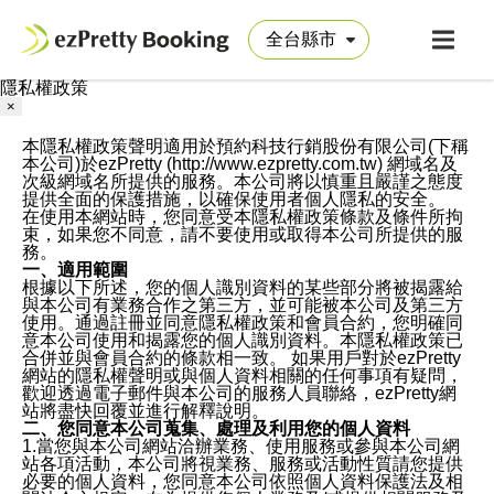
隱私權政策
×
本隱私權政策聲明適用於預約科技行銷股份有限公司(下稱
本公司)於ezPretty (http://www.ezpretty.com.tw) 網域名及
次級網域名所提供的服務。本公司將以慎重且嚴謹之態度
提供全面的保護措施，以確保使用者個人隱私的安全。
在使用本網站時，您同意受本隱私權政策條款及條件所拘
束，如果您不同意，請不要使用或取得本公司所提供的服
務。
一、適用範圍
根據以下所述，您的個人識別資料的某些部分將被揭露給
與本公司有業務合作之第三方，並可能被本公司及第三方
使用。通過註冊並同意隱私權政策和會員合約，您明確同
意本公司使用和揭露您的個人識別資料。本隱私權政策已
合併並與會員合約的條款相一致。 如果用戶對於ezPretty
網站的隱私權聲明或與個人資料相關的任何事項有疑問，
歡迎透過電子郵件與本公司的服務人員聯絡，ezPretty網
站將盡快回覆並進行解釋說明。
二、您同意本公司蒐集、處理及利用您的個人資料
1.當您與本公司網站洽辦業務、使用服務或參與本公司網
站各項活動，本公司將視業務、服務或活動性質請您提供
必要的個人資料，您同意本公司依照個人資料保護法及相