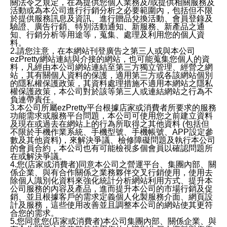
關法令之規定，在為提供您個人業務及/或提供相關服務及
活動或為本公司進行行銷分析之必要範圍內，包括但不限
於提供服務訊息及資訊、進行贈品兌換活動、會員登錄及
驗證、廣告行銷、特別活動通知、新服務、新產品之通
知、行銷分析等用途等，蒐集、處理及利用您的個人資
料。
2.請您注意，在本網站刊登廣告之第三人或與本公司
ezPretty網站連結與介接的網站，也可能蒐集您個人的資
料，凡經由本公司網站連結至第三方獨立管理、經營之網
站，其有關個人資料的保護，適用第三方或各該網站個別
的隱私權保護政策，其資料處理措施不適用本網站之隱私
權保護政策，本公司對於該等第三人或連結網站之行為不
負連帶責任。
3.本公司所屬ezPretty平台根據店家或消費者所要求的服務
功能需求或服務平台問題，本公司可使用您之前建立資料
及現在或過去在網站上的行為所取得之其他資料 (包括但
不限於手機作業系統、手機型號、手機帳號、APP設定參
數及其他資料)，來解決爭議、檢修障礙問題及執行本公司
的會員合約，本公司也有可能檢視多個會員以確認問題所
在或解決爭議。
4.您(店家或消費者)同意本公司之營運平台、集團內部、關
係企業、與有合作關係之業務夥伴交叉行銷使用，使用去
除個人識別化資料來強化統計分析網站利用方式、提升本
公司服務的內容及產品，進而提升本公司的市場行銷及促
銷、並且根據客戶的需求定義個人化製服務介面、網頁設
計及服務，這些使用改善並且調整本公司的網站使其更符
合您的需求。
5.您同意您(店家或消費者)本公司集團內部、關係企業、與