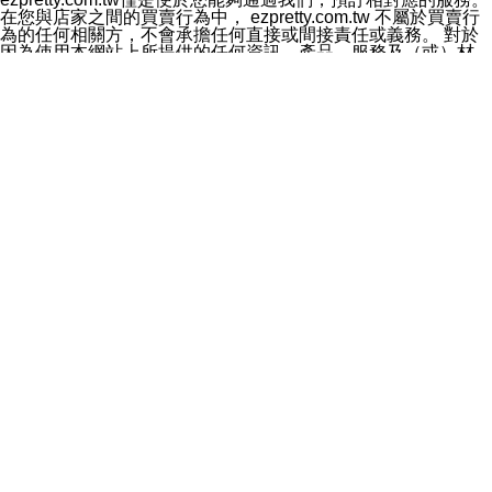
料於行銷活動資訊、商品訊息或新服務等相關行銷，且於
在您與店家之間的買賣行為中， ezpretty.com.tw 不屬於買賣行
首次行銷時，將提供您表示拒絕行銷之方式，本公司不會
為的任何相關方，不會承擔任何直接或間接責任或義務。 對於
向您索取相關費用。如您拒絕接受行銷服務或嗣後欲拒絕
因為使用本網站上所提供的任何資訊、產品、服務及（或）材
時，均可隨時通知本公司，本公司、所屬集團、關係企業
料，而產生或導致的任何損失或損害，ezpretty.com.tw 及其管
或與其合作行銷之第三方業務合作公司或第三方業務合作
理人員、員工或代表人均對此不承擔任何責任。 儘管
公司將立即停止利用您的個人資料行銷。
ezpretty.com.tw 已經盡了適當努力確保本網站上所列的服務符
四、個人資料利用之期間、地區、對象及方式如下
合合理的標準，仍不得將本網站內所列出的任何服務視為
1.期間：您同意於本公司存續期間或依法令之資料保存期
ezpretty.com.tw 推薦的服務，或是認為其代表該服務將會適用
間內，以及您的個人資料蒐集之目的消失或期限屆滿時，
於該用戶。如果該服務不適用於您，ezpretty.com.tw 將對此不
本公司得繼續保存、處理或利用您的個人資料。
承擔任何責任。
2.地區：就中華民國領域內。
網站使用者的守法義務及承諾
3.對象：本公司所屬公司(本公司)及其分公司、本公司之關
本條款構成您與 ezPretty 間之有效契約。 本條款中如有一部無
係企業、其他與本公司有業務往來或合作之機構。
效時，不影響其他條款之效力。 本條款如有未盡之處，雙方均
4.方式：以電話、簡訊、電子郵件、紙本或其他合於當時
應依誠實信用、平等互惠原則，共商解決之道。
科技之適當方式作個人資料之利用，(包括任何依法得利用
年齡和責任
之方式，但不限於使用於本網站或與外部合作之行銷)並於
你向 ezpretty.com.tw您確認您已經達到使用本網站的合法年
法令容許之範圍內，為行銷建檔、揭露、轉介或交互運用
齡。可以針對您在使用本網站時產生的任何責任，形成有約束力
予本公司及其合作對象。
的法律責任。您理解使用本網站時及他人使用您的登錄資訊使用
五、個人資料之類別
本網站時所產生的交易責任。
本聲明所指之個人資料類別如下:
網站連結
1.您提供之資料，包括您的姓名、性別、連絡方式(包括但
本網站可能包含有通往ezpretty.com.tw以外的其他方所運營網站
不限於電話、E-MAIL及地址等)、服務單位、職稱、為完
的超連結。此類超連結僅提供用於參考。此類網站不是由
成收款或付款所需之資料、IＰ位址、及其他得以直接或間
ezpretty.com.tw 控制，我們對其內容不承擔任何責任。在本網
接識別使用者身分之個人資料，及執行職務或業務之必要
站上加入通往此類網站的超連結，並非暗示我們贊同此類網站上
範圍內所需蒐集、處理及利用的個人資料。
的材料或是與其經營人之間存在任何聯繫。
2.為提升服務品質，本公司會依照所提供服務之性質，記
智慧財產權聲明
錄使用者的IP位址、以及在本公司內的瀏覽活動(例如，使
本網站上的所有資訊、內容、圖片、文字、聲音、圖像22、按
用者所使用的軟硬體、所點選的網頁)等資料，但是這些資
鈕、商標、服務標章及商品名稱均受中華民國國家法律及國際條