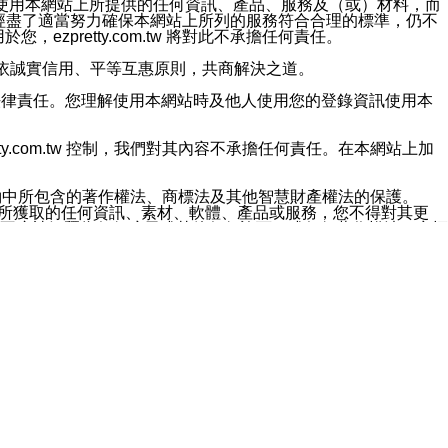
對於因為使用本網站上所提供的任何資訊、產品、服務及（或）材料，而
m.tw 已經盡了適當努力確保本網站上所列的服務符合合理的標準，仍不
ezpretty.com.tw 將對此不承擔任何責任。
均應依誠實信用、平等互惠原則，共商解決之道。
力的法律責任。您理解使用本網站時及他人使用您的登錄資訊使用本
ty.com.tw 控制，我們對其內容不承擔任何責任。在本網站上加
約中所包含的著作權法、商標法及其他智慧財產權法的保護。
網站上所獲取的任何資訊、素材、軟體、產品或服務，您不得對其更
不應被解釋為任何暗示或其他任何許可，或任何著作權法、商標
違反此規定，我們將追究其法律責任。
任何損失、責任及協力廠商的任何索賠或要求（包括律師費），將由
站而獲取到的資訊，而導致您遭受的任何風險或損失，將由您自
用本網站而造成的任何損失負責，同時，您會在此放棄有關此損失的所有及
伺服器不會發生缺陷，其中包括但不僅限於病毒或其他有害元素。對於
w 控制範圍的任何病毒感染、BUG、篡改、技術故障、錯誤、遺
有明示、暗示或法定及其他聲明、保證和條款均予以最大限度的排除，
定目的等。 ezpretty.com.tw 不能持續或在某階段
方便目的，其不應影響這些條款的範圍或意義，或是產生其他的
或任何協力廠商承擔任何責任。 在每次訪問網站時，您應檢查一下這