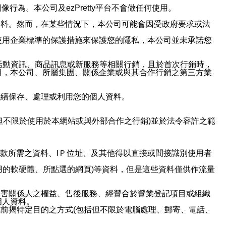
行為。本公司及ezPretty平台不會做任何使用。
資料。然而，在某些情況下，本公司可能會因受政府要求或法
使用企業標準的保護措施來保護您的隱私，本公司並未承諾您
活動資訊、商品訊息或新服務等相關行銷，且於首次行銷時，
司，本公司、所屬集團、關係企業或與其合作行銷之第三方業
繼續保存、處理或利用您的個人資料。
但不限於使用於本網站或與外部合作之行銷)並於法令容許之範
或付款所需之資料、IＰ位址、及其他得以直接或間接識別使用者
用的軟硬體、所點選的網頁)等資料，但是這些資料僅供作流量
利害關係人之權益、售後服務、經營合於營業登記項目或組織
個人資料。
前揭特定目的之方式(包括但不限於電腦處理、郵寄、電話、