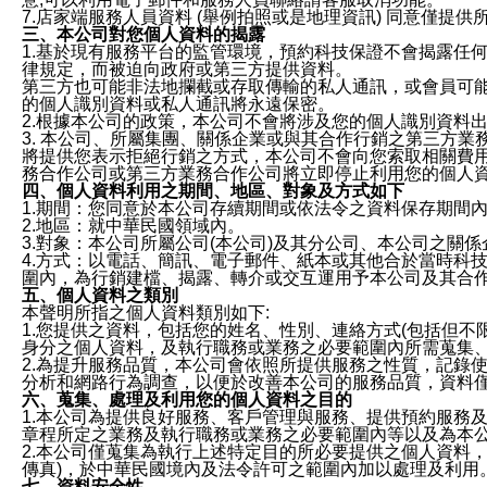
7.店家端服務人員資料 (舉例拍照或是地理資訊) 同意僅提
三、本公司對您個人資料的揭露
1.基於現有服務平台的監管環境，預約科技保證不會揭露任
律規定，而被迫向政府或第三方提供資料。
第三方也可能非法地攔截或存取傳輸的私人通訊，或會員可
的個人識別資料或私人通訊將永遠保密。
2.根據本公司的政策，本公司不會將涉及您的個人識別資料
3. 本公司、所屬集團、關係企業或與其合作行銷之第三方
將提供您表示拒絕行銷之方式，本公司不會向您索取相關費
務合作公司或第三方業務合作公司將立即停止利用您的個人
四、個人資料利用之期間、地區、對象及方式如下
1.期間：您同意於本公司存續期間或依法令之資料保存期間
2.地區：就中華民國領域內。
3.對象：本公司所屬公司(本公司)及其分公司、本公司之關
4.方式：以電話、簡訊、電子郵件、紙本或其他合於當時科
圍內，為行銷建檔、揭露、轉介或交互運用予本公司及其合
五、個人資料之類別
本聲明所指之個人資料類別如下:
1.您提供之資料，包括您的姓名、性別、連絡方式(包括但不
身分之個人資料，及執行職務或業務之必要範圍內所需蒐集
2.為提升服務品質，本公司會依照所提供服務之性質，記錄
分析和網路行為調查，以便於改善本公司的服務品質，資料
六、蒐集、處理及利用您的個人資料之目的
1.本公司為提供良好服務、客戶管理與服務、提供預約服務
章程所定之業務及執行職務或業務之必要範圍內等以及為本
2.本公司僅蒐集為執行上述特定目的所必要提供之個人資料
傳真)，於中華民國境內及法令許可之範圍內加以處理及利用
七、資料安全性