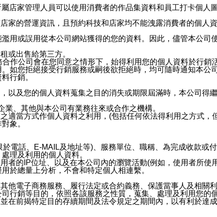
供所屬店家管理人員可以使用消費者的作品集資料和員工打卡個人圖像
何店家的營運資訊，且預約科技和店家均不能洩露消費者的個人
能濫用或誤用從本公司網站獲得的您的資料。因此，儘管本公司
出租或出售給第三方。
業務合作公司會在您同意之情形下，始得利用您的個人資料於行銷
用。如您拒絕接受行銷服務或嗣後欲拒絕時，均可隨時通知本公
資料行銷。
內，以及您的個人資料蒐集之目的消失或期限屆滿時，本公司得
係企業、其他與本公司有業務往來或合作之機構。
技之適當方式作個人資料之利用，(包括任何依法得利用之方式，
作對象。
限於電話、E-MAIL及地址等)、服務單位、職稱、為完成收款
、處理及利用的個人資料。
使用者的IP位址、以及在本公司內的瀏覽活動(例如，使用者所使
僅用於總量上分析，不會和特定個人相連繫。
及其他電子商務服務、履行法定或合約義務、保護當事人及相關
公司行銷等目的，依照各該服務之性質，蒐集、處理及利用您的
，並在前揭特定目的存續期間及法令規定之期間內，以有利於達成
。