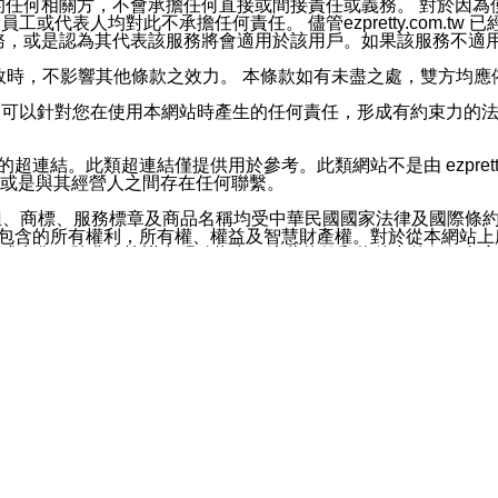
屬於買賣行為的任何相關方，不會承擔任何直接或間接責任或義務。 
人員、員工或代表人均對此不承擔任何責任。 儘管ezpretty.co
薦的服務，或是認為其代表該服務將會適用於該用戶。如果該服務不適用於您，
有一部無效時，不影響其他條款之效力。 本條款如有未盡之處，雙方
的合法年齡。可以針對您在使用本網站時產生的任何責任，形成有約束
官方帳號或認證官方帳號的通知型訊息。
網站的超連結。此類超連結僅提供用於參考。此類網站不是由 ezpret
或是與其經營人之間存在任何聯繫。
鈕、商標、服務標章及商品名稱均受中華民國國家法律及國際條
這些素材中所包含的所有權利，所有權、權益及智慧財產權。對於從本
或出售。除非本協議中明確指出，這些條款和條件中的任何內容
或任何協力廠商的業主權益中規定的任何權利的推斷結果。 如有任何人
其分公司、所屬機構、管理人員、代理人及其他合作夥伴和員工遭受的
構、管理人員、代理人及其他合作夥伴和員工不受損失。
依賴本網站上所提供的資訊、產品、服務或素材或通過使用本網
etty.com.tw提供電信及網路服務的提供商不會因您使用或不能使
etty.com.tw 不聲明、保證或承諾本網站或支持該網站的
影響本網站任何部分正常運行，且超出ezpretty.com.t
com.tw 不承擔任何責任。 在適用法律許可的最大範圍內，所
諾，其中包括但不僅限於其精確性、完整性或適銷性、品質或適用於特
些條款或是這些條款相關的權利。這些條款中使用的標題僅為了
款之內容及本網站上內容而不另行通知，同時，不對您、其他任何用戶