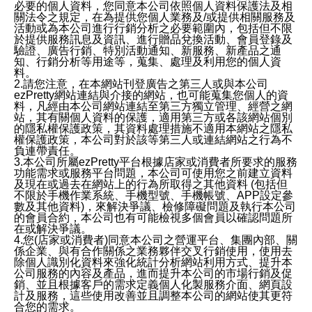
必要的個人資料，您同意本公司依照個人資料保護法及相
關法令之規定，在為提供您個人業務及/或提供相關服務及
活動或為本公司進行行銷分析之必要範圍內，包括但不限
於提供服務訊息及資訊、進行贈品兌換活動、會員登錄及
驗證、廣告行銷、特別活動通知、新服務、新產品之通
知、行銷分析等用途等，蒐集、處理及利用您的個人資
料。
2.請您注意，在本網站刊登廣告之第三人或與本公司
ezPretty網站連結與介接的網站，也可能蒐集您個人的資
料，凡經由本公司網站連結至第三方獨立管理、經營之網
站，其有關個人資料的保護，適用第三方或各該網站個別
的隱私權保護政策，其資料處理措施不適用本網站之隱私
權保護政策，本公司對於該等第三人或連結網站之行為不
負連帶責任。
3.本公司所屬ezPretty平台根據店家或消費者所要求的服務
功能需求或服務平台問題，本公司可使用您之前建立資料
及現在或過去在網站上的行為所取得之其他資料 (包括但
不限於手機作業系統、手機型號、手機帳號、APP設定參
數及其他資料)，來解決爭議、檢修障礙問題及執行本公司
的會員合約，本公司也有可能檢視多個會員以確認問題所
在或解決爭議。
4.您(店家或消費者)同意本公司之營運平台、集團內部、關
係企業、與有合作關係之業務夥伴交叉行銷使用，使用去
除個人識別化資料來強化統計分析網站利用方式、提升本
公司服務的內容及產品，進而提升本公司的市場行銷及促
銷、並且根據客戶的需求定義個人化製服務介面、網頁設
計及服務，這些使用改善並且調整本公司的網站使其更符
合您的需求。