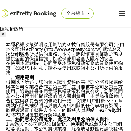
隱私權政策
×
本隱私權政策聲明適用於預約科技行銷股份有限公司(下稱
本公司)於ezPretty (http://www.ezpretty.com.tw) 網域名及
次級網域名所提供的服務。本公司將以慎重且嚴謹之態度
提供全面的保護措施，以確保使用者個人隱私的安全。
在使用本網站時，您同意受本隱私權政策條款及條件所拘
束，如果您不同意，請不要使用或取得本公司所提供的服
務。
一、適用範圍
根據以下所述，您的個人識別資料的某些部分將被揭露給
與本公司有業務合作之第三方，並可能被本公司及第三方
使用。通過註冊並同意隱私權政策和會員合約，您明確同
意本公司使用和揭露您的個人識別資料。本隱私權政策已
合併並與會員合約的條款相一致。 如果用戶對於ezPretty
網站的隱私權聲明或與個人資料相關的任何事項有疑問，
歡迎透過電子郵件與本公司的服務人員聯絡，ezPretty網
站將盡快回覆並進行解釋說明。
二、您同意本公司蒐集、處理及利用您的個人資料
1.當您與本公司網站洽辦業務、使用服務或參與本公司網
站各項活動，本公司將視業務、服務或活動性質請您提供