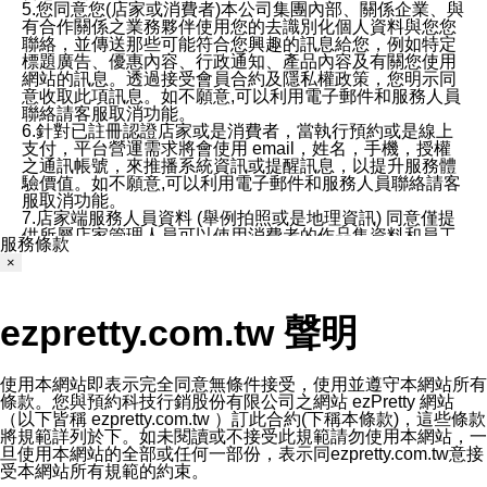
5.您同意您(店家或消費者)本公司集團內部、關係企業、與
有合作關係之業務夥伴使用您的去識別化個人資料與您您
聯絡，並傳送那些可能符合您興趣的訊息給您，例如特定
標題廣告、優惠內容、行政通知、產品內容及有關您使用
網站的訊息。透過接受會員合約及隱私權政策，您明示同
意收取此項訊息。如不願意,可以利用電子郵件和服務人員
聯絡請客服取消功能。
6.針對已註冊認證店家或是消費者，當執行預約或是線上
支付，平台營運需求將會使用 email，姓名，手機，授權
之通訊帳號，來推播系統資訊或提醒訊息，以提升服務體
驗價值。如不願意,可以利用電子郵件和服務人員聯絡請客
服取消功能。
7.店家端服務人員資料 (舉例拍照或是地理資訊) 同意僅提
供所屬店家管理人員可以使用消費者的作品集資料和員工
服務條款
打卡個人圖像行為。本公司及ezPretty平台不會做任何使
×
用。
三、本公司對您個人資料的揭露
1.基於現有服務平台的監管環境，預約科技保證不會揭露
ezpretty.com.tw 聲明
任何店家的營運資訊，且預約科技和店家均不能洩露消費
者的個人資料。然而，在某些情況下，本公司可能會因受
政府要求或法律規定，而被迫向政府或第三方提供資料。
第三方也可能非法地攔截或存取傳輸的私人通訊，或會員
使用本網站即表示完全同意無條件接受，使用並遵守本網站所有
可能濫用或誤用從本公司網站獲得的您的資料。因此，儘
條款。您與預約科技行銷股份有限公司之網站 ezPretty 網站
管本公司使用企業標準的保護措施來保護您的隱私，本公
（以下皆稱 ezpretty.com.tw ）訂此合約(下稱本條款)，這些條款
司並未承諾您的個人識別資料或私人通訊將永遠保密。
將規範詳列於下。如未閱讀或不接受此規範請勿使用本網站，一
2.根據本公司的政策，本公司不會將涉及您的個人識別資
旦使用本網站的全部或任何一部份，表示同ezpretty.com.tw意接
料出租或出售給第三方。
受本網站所有規範的約束。
3. 本公司、所屬集團、關係企業或與其合作行銷之第三方