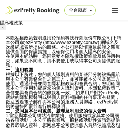
隱私權政策
×
本隱私權政策聲明適用於預約科技行銷股份有限公司(下稱
本公司)於ezPretty (http://www.ezpretty.com.tw) 網域名及
次級網域名所提供的服務。本公司將以慎重且嚴謹之態度
提供全面的保護措施，以確保使用者個人隱私的安全。
在使用本網站時，您同意受本隱私權政策條款及條件所拘
束，如果您不同意，請不要使用或取得本公司所提供的服
務。
一、適用範圍
根據以下所述，您的個人識別資料的某些部分將被揭露給
與本公司有業務合作之第三方，並可能被本公司及第三方
使用。通過註冊並同意隱私權政策和會員合約，您明確同
意本公司使用和揭露您的個人識別資料。本隱私權政策已
合併並與會員合約的條款相一致。 如果用戶對於ezPretty
網站的隱私權聲明或與個人資料相關的任何事項有疑問，
歡迎透過電子郵件與本公司的服務人員聯絡，ezPretty網
站將盡快回覆並進行解釋說明。
二、您同意本公司蒐集、處理及利用您的個人資料
1.當您與本公司網站洽辦業務、使用服務或參與本公司網
站各項活動，本公司將視業務、服務或活動性質請您提供
必要的個人資料，您同意本公司依照個人資料保護法及相