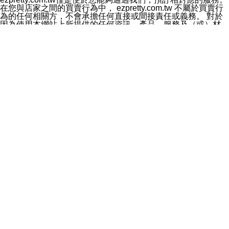
料於行銷活動資訊、商品訊息或新服務等相關行銷，且於
在您與店家之間的買賣行為中， ezpretty.com.tw 不屬於買賣行
首次行銷時，將提供您表示拒絕行銷之方式，本公司不會
為的任何相關方，不會承擔任何直接或間接責任或義務。 對於
向您索取相關費用。如您拒絕接受行銷服務或嗣後欲拒絕
因為使用本網站上所提供的任何資訊、產品、服務及（或）材
時，均可隨時通知本公司，本公司、所屬集團、關係企業
料，而產生或導致的任何損失或損害，ezpretty.com.tw 及其管
或與其合作行銷之第三方業務合作公司或第三方業務合作
理人員、員工或代表人均對此不承擔任何責任。 儘管
公司將立即停止利用您的個人資料行銷。
ezpretty.com.tw 已經盡了適當努力確保本網站上所列的服務符
四、個人資料利用之期間、地區、對象及方式如下
合合理的標準，仍不得將本網站內所列出的任何服務視為
1.期間：您同意於本公司存續期間或依法令之資料保存期
ezpretty.com.tw 推薦的服務，或是認為其代表該服務將會適用
間內，以及您的個人資料蒐集之目的消失或期限屆滿時，
於該用戶。如果該服務不適用於您，ezpretty.com.tw 將對此不
本公司得繼續保存、處理或利用您的個人資料。
承擔任何責任。
2.地區：就中華民國領域內。
網站使用者的守法義務及承諾
3.對象：本公司所屬公司(本公司)及其分公司、本公司之關
本條款構成您與 ezPretty 間之有效契約。 本條款中如有一部無
係企業、其他與本公司有業務往來或合作之機構。
效時，不影響其他條款之效力。 本條款如有未盡之處，雙方均
4.方式：以電話、簡訊、電子郵件、紙本或其他合於當時
應依誠實信用、平等互惠原則，共商解決之道。
科技之適當方式作個人資料之利用，(包括任何依法得利用
年齡和責任
之方式，但不限於使用於本網站或與外部合作之行銷)並於
你向 ezpretty.com.tw您確認您已經達到使用本網站的合法年
法令容許之範圍內，為行銷建檔、揭露、轉介或交互運用
齡。可以針對您在使用本網站時產生的任何責任，形成有約束力
予本公司及其合作對象。
的法律責任。您理解使用本網站時及他人使用您的登錄資訊使用
五、個人資料之類別
本網站時所產生的交易責任。
本聲明所指之個人資料類別如下:
網站連結
1.您提供之資料，包括您的姓名、性別、連絡方式(包括但
本網站可能包含有通往ezpretty.com.tw以外的其他方所運營網站
不限於電話、E-MAIL及地址等)、服務單位、職稱、為完
的超連結。此類超連結僅提供用於參考。此類網站不是由
成收款或付款所需之資料、IＰ位址、及其他得以直接或間
ezpretty.com.tw 控制，我們對其內容不承擔任何責任。在本網
接識別使用者身分之個人資料，及執行職務或業務之必要
站上加入通往此類網站的超連結，並非暗示我們贊同此類網站上
範圍內所需蒐集、處理及利用的個人資料。
的材料或是與其經營人之間存在任何聯繫。
2.為提升服務品質，本公司會依照所提供服務之性質，記
智慧財產權聲明
錄使用者的IP位址、以及在本公司內的瀏覽活動(例如，使
本網站上的所有資訊、內容、圖片、文字、聲音、圖像22、按
用者所使用的軟硬體、所點選的網頁)等資料，但是這些資
鈕、商標、服務標章及商品名稱均受中華民國國家法律及國際條