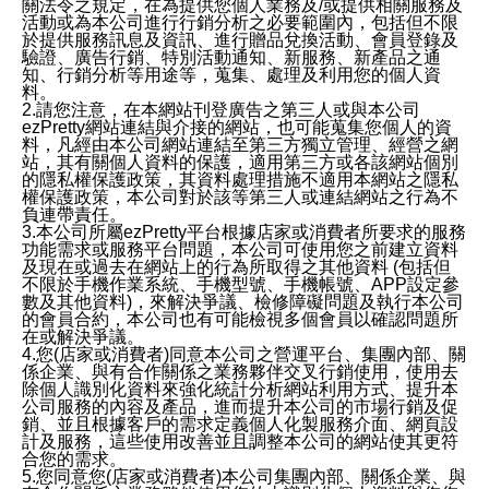
關法令之規定，在為提供您個人業務及/或提供相關服務及
活動或為本公司進行行銷分析之必要範圍內，包括但不限
於提供服務訊息及資訊、進行贈品兌換活動、會員登錄及
驗證、廣告行銷、特別活動通知、新服務、新產品之通
知、行銷分析等用途等，蒐集、處理及利用您的個人資
料。
2.請您注意，在本網站刊登廣告之第三人或與本公司
ezPretty網站連結與介接的網站，也可能蒐集您個人的資
料，凡經由本公司網站連結至第三方獨立管理、經營之網
站，其有關個人資料的保護，適用第三方或各該網站個別
的隱私權保護政策，其資料處理措施不適用本網站之隱私
權保護政策，本公司對於該等第三人或連結網站之行為不
負連帶責任。
3.本公司所屬ezPretty平台根據店家或消費者所要求的服務
功能需求或服務平台問題，本公司可使用您之前建立資料
及現在或過去在網站上的行為所取得之其他資料 (包括但
不限於手機作業系統、手機型號、手機帳號、APP設定參
數及其他資料)，來解決爭議、檢修障礙問題及執行本公司
的會員合約，本公司也有可能檢視多個會員以確認問題所
在或解決爭議。
4.您(店家或消費者)同意本公司之營運平台、集團內部、關
係企業、與有合作關係之業務夥伴交叉行銷使用，使用去
除個人識別化資料來強化統計分析網站利用方式、提升本
公司服務的內容及產品，進而提升本公司的市場行銷及促
銷、並且根據客戶的需求定義個人化製服務介面、網頁設
計及服務，這些使用改善並且調整本公司的網站使其更符
合您的需求。
5.您同意您(店家或消費者)本公司集團內部、關係企業、與