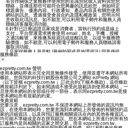
有合作關係之業務夥伴使用您的去識別化個人資料與您您
聯絡，並傳送那些可能符合您興趣的訊息給您，例如特定
標題廣告、優惠內容、行政通知、產品內容及有關您使用
網站的訊息。透過接受會員合約及隱私權政策，您明示同
意收取此項訊息。如不願意,可以利用電子郵件和服務人員
聯絡請客服取消功能。
6.針對已註冊認證店家或是消費者，當執行預約或是線上
支付，平台營運需求將會使用 email，姓名，手機，授權
之通訊帳號，來推播系統資訊或提醒訊息，以提升服務體
驗價值。如不願意,可以利用電子郵件和服務人員聯絡請客
服取消功能。
7.店家端服務人員資料 (舉例拍照或是地理資訊) 同意僅提
服務條款
供所屬店家管理人員可以使用消費者的作品集資料和員工
×
打卡個人圖像行為。本公司及ezPretty平台不會做任何使
用。
ezpretty.com.tw 聲明
三、本公司對您個人資料的揭露
使用本網站即表示完全同意無條件接受，使用並遵守本網站所有
1.基於現有服務平台的監管環境，預約科技保證不會揭露
條款。您與預約科技行銷股份有限公司之網站 ezPretty 網站
任何店家的營運資訊，且預約科技和店家均不能洩露消費
（以下皆稱 ezpretty.com.tw ）訂此合約(下稱本條款)，這些條款
者的個人資料。然而，在某些情況下，本公司可能會因受
將規範詳列於下。如未閱讀或不接受此規範請勿使用本網站，一
政府要求或法律規定，而被迫向政府或第三方提供資料。
旦使用本網站的全部或任何一部份，表示同ezpretty.com.tw意接
第三方也可能非法地攔截或存取傳輸的私人通訊，或會員
受本網站所有規範的約束。
可能濫用或誤用從本公司網站獲得的您的資料。因此，儘
免責規範
管本公司使用企業標準的保護措施來保護您的隱私，本公
您要注意，ezpretty.com.tw 不保證本網站上所發佈的資訊均無
司並未承諾您的個人識別資料或私人通訊將永遠保密。
誤，在使用本網站時，您要意識到本網站上所發佈的有關預約店
2.根據本公司的政策，本公司不會將涉及您的個人識別資
家的詳細資訊，以及與預訂服務相關資訊在內的其他各種資訊，
料出租或出售給第三方。
均可能不準確或是存在拼寫錯誤。您在本網站上所進行的所有預
3. 本公司、所屬集團、關係企業或與其合作行銷之第三方
訂服務均是與相關的店家之間交易，而非 ezpretty.com.tw。
業務合作公司會在您同意之情形下，始得利用您的個人資
ezpretty.com.tw僅是便於您能夠通過我們，預訂相對應的服務。