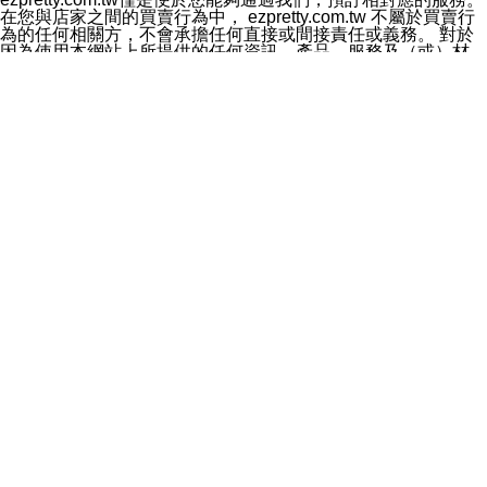
料於行銷活動資訊、商品訊息或新服務等相關行銷，且於
在您與店家之間的買賣行為中， ezpretty.com.tw 不屬於買賣行
首次行銷時，將提供您表示拒絕行銷之方式，本公司不會
為的任何相關方，不會承擔任何直接或間接責任或義務。 對於
向您索取相關費用。如您拒絕接受行銷服務或嗣後欲拒絕
因為使用本網站上所提供的任何資訊、產品、服務及（或）材
時，均可隨時通知本公司，本公司、所屬集團、關係企業
料，而產生或導致的任何損失或損害，ezpretty.com.tw 及其管
或與其合作行銷之第三方業務合作公司或第三方業務合作
理人員、員工或代表人均對此不承擔任何責任。 儘管
公司將立即停止利用您的個人資料行銷。
ezpretty.com.tw 已經盡了適當努力確保本網站上所列的服務符
四、個人資料利用之期間、地區、對象及方式如下
合合理的標準，仍不得將本網站內所列出的任何服務視為
1.期間：您同意於本公司存續期間或依法令之資料保存期
ezpretty.com.tw 推薦的服務，或是認為其代表該服務將會適用
間內，以及您的個人資料蒐集之目的消失或期限屆滿時，
於該用戶。如果該服務不適用於您，ezpretty.com.tw 將對此不
本公司得繼續保存、處理或利用您的個人資料。
承擔任何責任。
2.地區：就中華民國領域內。
網站使用者的守法義務及承諾
3.對象：本公司所屬公司(本公司)及其分公司、本公司之關
本條款構成您與 ezPretty 間之有效契約。 本條款中如有一部無
係企業、其他與本公司有業務往來或合作之機構。
效時，不影響其他條款之效力。 本條款如有未盡之處，雙方均
4.方式：以電話、簡訊、電子郵件、紙本或其他合於當時
應依誠實信用、平等互惠原則，共商解決之道。
科技之適當方式作個人資料之利用，(包括任何依法得利用
年齡和責任
之方式，但不限於使用於本網站或與外部合作之行銷)並於
你向 ezpretty.com.tw您確認您已經達到使用本網站的合法年
法令容許之範圍內，為行銷建檔、揭露、轉介或交互運用
齡。可以針對您在使用本網站時產生的任何責任，形成有約束力
予本公司及其合作對象。
的法律責任。您理解使用本網站時及他人使用您的登錄資訊使用
五、個人資料之類別
本網站時所產生的交易責任。
本聲明所指之個人資料類別如下:
網站連結
1.您提供之資料，包括您的姓名、性別、連絡方式(包括但
本網站可能包含有通往ezpretty.com.tw以外的其他方所運營網站
不限於電話、E-MAIL及地址等)、服務單位、職稱、為完
的超連結。此類超連結僅提供用於參考。此類網站不是由
成收款或付款所需之資料、IＰ位址、及其他得以直接或間
ezpretty.com.tw 控制，我們對其內容不承擔任何責任。在本網
接識別使用者身分之個人資料，及執行職務或業務之必要
站上加入通往此類網站的超連結，並非暗示我們贊同此類網站上
範圍內所需蒐集、處理及利用的個人資料。
的材料或是與其經營人之間存在任何聯繫。
2.為提升服務品質，本公司會依照所提供服務之性質，記
智慧財產權聲明
錄使用者的IP位址、以及在本公司內的瀏覽活動(例如，使
本網站上的所有資訊、內容、圖片、文字、聲音、圖像22、按
用者所使用的軟硬體、所點選的網頁)等資料，但是這些資
鈕、商標、服務標章及商品名稱均受中華民國國家法律及國際條