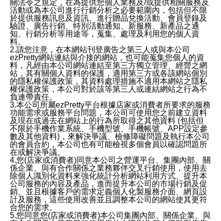
關法令之規定，在為提供您個人業務及/或提供相關服務及
活動或為本公司進行行銷分析之必要範圍內，包括但不限
於提供服務訊息及資訊、進行贈品兌換活動、會員登錄及
驗證、廣告行銷、特別活動通知、新服務、新產品之通
知、行銷分析等用途等，蒐集、處理及利用您的個人資
料。
2.請您注意，在本網站刊登廣告之第三人或與本公司
ezPretty網站連結與介接的網站，也可能蒐集您個人的資
料，凡經由本公司網站連結至第三方獨立管理、經營之網
站，其有關個人資料的保護，適用第三方或各該網站個別
的隱私權保護政策，其資料處理措施不適用本網站之隱私
權保護政策，本公司對於該等第三人或連結網站之行為不
負連帶責任。
3.本公司所屬ezPretty平台根據店家或消費者所要求的服務
功能需求或服務平台問題，本公司可使用您之前建立資料
及現在或過去在網站上的行為所取得之其他資料 (包括但
不限於手機作業系統、手機型號、手機帳號、APP設定參
數及其他資料)，來解決爭議、檢修障礙問題及執行本公司
的會員合約，本公司也有可能檢視多個會員以確認問題所
在或解決爭議。
4.您(店家或消費者)同意本公司之營運平台、集團內部、關
係企業、與有合作關係之業務夥伴交叉行銷使用，使用去
除個人識別化資料來強化統計分析網站利用方式、提升本
公司服務的內容及產品，進而提升本公司的市場行銷及促
銷、並且根據客戶的需求定義個人化製服務介面、網頁設
計及服務，這些使用改善並且調整本公司的網站使其更符
合您的需求。
5.您同意您(店家或消費者)本公司集團內部、關係企業、與