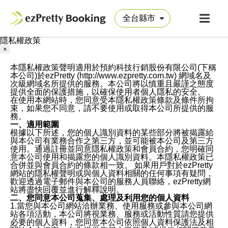
隱私權政策
×
本隱私權政策聲明適用於預約科技行銷股份有限公司(下稱
本公司)於ezPretty (http://www.ezpretty.com.tw) 網域名及
次級網域名所提供的服務。本公司將以慎重且嚴謹之態度
提供全面的保護措施，以確保使用者個人隱私的安全。
在使用本網站時，您同意受本隱私權政策條款及條件所拘
束，如果您不同意，請不要使用或取得本公司所提供的服
務。
一、適用範圍
根據以下所述，您的個人識別資料的某些部分將被揭露給
與本公司有業務合作之第三方，並可能被本公司及第三方
使用。通過註冊並同意隱私權政策和會員合約，您明確同
意本公司使用和揭露您的個人識別資料。本隱私權政策已
合併並與會員合約的條款相一致。 如果用戶對於ezPretty
網站的隱私權聲明或與個人資料相關的任何事項有疑問，
歡迎透過電子郵件與本公司的服務人員聯絡，ezPretty網
站將盡快回覆並進行解釋說明。
二、您同意本公司蒐集、處理及利用您的個人資料
1.當您與本公司網站洽辦業務、使用服務或參與本公司網
站各項活動，本公司將視業務、服務或活動性質請您提供
必要的個人資料，您同意本公司依照個人資料保護法及相