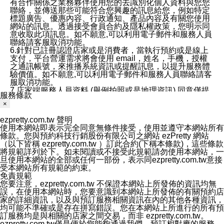
有合作關係之業務夥伴使用您的去識別化個人資料與您您
聯絡，並傳送那些可能符合您興趣的訊息給您，例如特定
標題廣告、優惠內容、行政通知、產品內容及有關您使用
網站的訊息。透過接受會員合約及隱私權政策，您明示同
意收取此項訊息。如不願意,可以利用電子郵件和服務人員
聯絡請客服取消功能。
6.針對已註冊認證店家或是消費者，當執行預約或是線上
支付，平台營運需求將會使用 email，姓名，手機，授權
之通訊帳號，來推播系統資訊或提醒訊息，以提升服務體
驗價值。如不願意,可以利用電子郵件和服務人員聯絡請客
服取消功能。
7.店家端服務人員資料 (舉例拍照或是地理資訊) 同意僅提
服務條款
供所屬店家管理人員可以使用消費者的作品集資料和員工
×
打卡個人圖像行為。本公司及ezPretty平台不會做任何使
用。
ezpretty.com.tw 聲明
三、本公司對您個人資料的揭露
使用本網站即表示完全同意無條件接受，使用並遵守本網站所有
1.基於現有服務平台的監管環境，預約科技保證不會揭露
條款。您與預約科技行銷股份有限公司之網站 ezPretty 網站
任何店家的營運資訊，且預約科技和店家均不能洩露消費
（以下皆稱 ezpretty.com.tw ）訂此合約(下稱本條款)，這些條款
者的個人資料。然而，在某些情況下，本公司可能會因受
將規範詳列於下。如未閱讀或不接受此規範請勿使用本網站，一
政府要求或法律規定，而被迫向政府或第三方提供資料。
旦使用本網站的全部或任何一部份，表示同ezpretty.com.tw意接
第三方也可能非法地攔截或存取傳輸的私人通訊，或會員
受本網站所有規範的約束。
可能濫用或誤用從本公司網站獲得的您的資料。因此，儘
免責規範
管本公司使用企業標準的保護措施來保護您的隱私，本公
您要注意，ezpretty.com.tw 不保證本網站上所發佈的資訊均無
司並未承諾您的個人識別資料或私人通訊將永遠保密。
誤，在使用本網站時，您要意識到本網站上所發佈的有關預約店
2.根據本公司的政策，本公司不會將涉及您的個人識別資
家的詳細資訊，以及與預訂服務相關資訊在內的其他各種資訊，
料出租或出售給第三方。
均可能不準確或是存在拼寫錯誤。您在本網站上所進行的所有預
3. 本公司、所屬集團、關係企業或與其合作行銷之第三方
訂服務均是與相關的店家之間交易，而非 ezpretty.com.tw。
業務合作公司會在您同意之情形下，始得利用您的個人資
ezpretty.com.tw僅是便於您能夠通過我們，預訂相對應的服務。