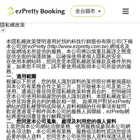
隱私權政策
×
本隱私權政策聲明適用於預約科技行銷股份有限公司(下稱
本公司)於ezPretty (http://www.ezpretty.com.tw) 網域名及
次級網域名所提供的服務。本公司將以慎重且嚴謹之態度
提供全面的保護措施，以確保使用者個人隱私的安全。
在使用本網站時，您同意受本隱私權政策條款及條件所拘
束，如果您不同意，請不要使用或取得本公司所提供的服
務。
一、適用範圍
根據以下所述，您的個人識別資料的某些部分將被揭露給
與本公司有業務合作之第三方，並可能被本公司及第三方
使用。通過註冊並同意隱私權政策和會員合約，您明確同
意本公司使用和揭露您的個人識別資料。本隱私權政策已
合併並與會員合約的條款相一致。 如果用戶對於ezPretty
網站的隱私權聲明或與個人資料相關的任何事項有疑問，
歡迎透過電子郵件與本公司的服務人員聯絡，ezPretty網
站將盡快回覆並進行解釋說明。
二、您同意本公司蒐集、處理及利用您的個人資料
1.當您與本公司網站洽辦業務、使用服務或參與本公司網
站各項活動，本公司將視業務、服務或活動性質請您提供
必要的個人資料，您同意本公司依照個人資料保護法及相