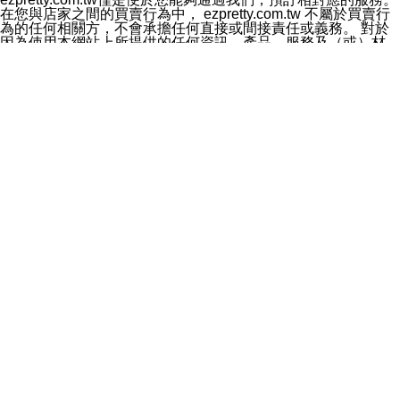
料於行銷活動資訊、商品訊息或新服務等相關行銷，且於
在您與店家之間的買賣行為中， ezpretty.com.tw 不屬於買賣行
首次行銷時，將提供您表示拒絕行銷之方式，本公司不會
為的任何相關方，不會承擔任何直接或間接責任或義務。 對於
向您索取相關費用。如您拒絕接受行銷服務或嗣後欲拒絕
因為使用本網站上所提供的任何資訊、產品、服務及（或）材
時，均可隨時通知本公司，本公司、所屬集團、關係企業
料，而產生或導致的任何損失或損害，ezpretty.com.tw 及其管
或與其合作行銷之第三方業務合作公司或第三方業務合作
理人員、員工或代表人均對此不承擔任何責任。 儘管
公司將立即停止利用您的個人資料行銷。
ezpretty.com.tw 已經盡了適當努力確保本網站上所列的服務符
四、個人資料利用之期間、地區、對象及方式如下
合合理的標準，仍不得將本網站內所列出的任何服務視為
1.期間：您同意於本公司存續期間或依法令之資料保存期
ezpretty.com.tw 推薦的服務，或是認為其代表該服務將會適用
間內，以及您的個人資料蒐集之目的消失或期限屆滿時，
於該用戶。如果該服務不適用於您，ezpretty.com.tw 將對此不
本公司得繼續保存、處理或利用您的個人資料。
承擔任何責任。
2.地區：就中華民國領域內。
網站使用者的守法義務及承諾
3.對象：本公司所屬公司(本公司)及其分公司、本公司之關
本條款構成您與 ezPretty 間之有效契約。 本條款中如有一部無
係企業、其他與本公司有業務往來或合作之機構。
效時，不影響其他條款之效力。 本條款如有未盡之處，雙方均
4.方式：以電話、簡訊、電子郵件、紙本或其他合於當時
應依誠實信用、平等互惠原則，共商解決之道。
科技之適當方式作個人資料之利用，(包括任何依法得利用
年齡和責任
之方式，但不限於使用於本網站或與外部合作之行銷)並於
你向 ezpretty.com.tw您確認您已經達到使用本網站的合法年
法令容許之範圍內，為行銷建檔、揭露、轉介或交互運用
齡。可以針對您在使用本網站時產生的任何責任，形成有約束力
予本公司及其合作對象。
的法律責任。您理解使用本網站時及他人使用您的登錄資訊使用
五、個人資料之類別
本網站時所產生的交易責任。
本聲明所指之個人資料類別如下:
網站連結
1.您提供之資料，包括您的姓名、性別、連絡方式(包括但
本網站可能包含有通往ezpretty.com.tw以外的其他方所運營網站
不限於電話、E-MAIL及地址等)、服務單位、職稱、為完
的超連結。此類超連結僅提供用於參考。此類網站不是由
成收款或付款所需之資料、IＰ位址、及其他得以直接或間
ezpretty.com.tw 控制，我們對其內容不承擔任何責任。在本網
接識別使用者身分之個人資料，及執行職務或業務之必要
站上加入通往此類網站的超連結，並非暗示我們贊同此類網站上
範圍內所需蒐集、處理及利用的個人資料。
的材料或是與其經營人之間存在任何聯繫。
2.為提升服務品質，本公司會依照所提供服務之性質，記
智慧財產權聲明
錄使用者的IP位址、以及在本公司內的瀏覽活動(例如，使
本網站上的所有資訊、內容、圖片、文字、聲音、圖像22、按
用者所使用的軟硬體、所點選的網頁)等資料，但是這些資
鈕、商標、服務標章及商品名稱均受中華民國國家法律及國際條