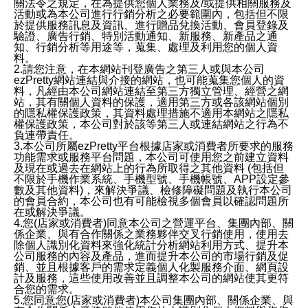
關法令之規定，在為提供您個人業務及/或提供相關服務及
活動或為本公司進行行銷分析之必要範圍內，包括但不限
於提供服務訊息及資訊、進行贈品兌換活動、會員登錄及
驗證、廣告行銷、特別活動通知、新服務、新產品之通
知、行銷分析等用途等，蒐集、處理及利用您的個人資
料。
2.請您注意，在本網站刊登廣告之第三人或與本公司
ezPretty網站連結與介接的網站，也可能蒐集您個人的資
料，凡經由本公司網站連結至第三方獨立管理、經營之網
站，其有關個人資料的保護，適用第三方或各該網站個別
的隱私權保護政策，其資料處理措施不適用本網站之隱私
權保護政策，本公司對於該等第三人或連結網站之行為不
負連帶責任。
3.本公司所屬ezPretty平台根據店家或消費者所要求的服務
功能需求或服務平台問題，本公司可使用您之前建立資料
及現在或過去在網站上的行為所取得之其他資料 (包括但
不限於手機作業系統、手機型號、手機帳號、APP設定參
數及其他資料)，來解決爭議、檢修障礙問題及執行本公司
的會員合約，本公司也有可能檢視多個會員以確認問題所
在或解決爭議。
4.您(店家或消費者)同意本公司之營運平台、集團內部、關
係企業、與有合作關係之業務夥伴交叉行銷使用，使用去
除個人識別化資料來強化統計分析網站利用方式、提升本
公司服務的內容及產品，進而提升本公司的市場行銷及促
銷、並且根據客戶的需求定義個人化製服務介面、網頁設
計及服務，這些使用改善並且調整本公司的網站使其更符
合您的需求。
5.您同意您(店家或消費者)本公司集團內部、關係企業、與