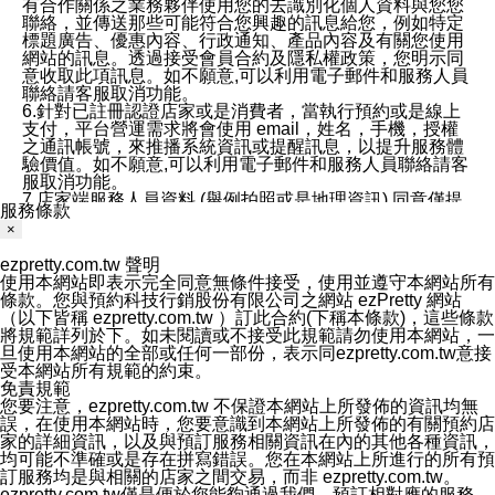
有合作關係之業務夥伴使用您的去識別化個人資料與您您
聯絡，並傳送那些可能符合您興趣的訊息給您，例如特定
標題廣告、優惠內容、行政通知、產品內容及有關您使用
網站的訊息。透過接受會員合約及隱私權政策，您明示同
意收取此項訊息。如不願意,可以利用電子郵件和服務人員
聯絡請客服取消功能。
6.針對已註冊認證店家或是消費者，當執行預約或是線上
支付，平台營運需求將會使用 email，姓名，手機，授權
之通訊帳號，來推播系統資訊或提醒訊息，以提升服務體
驗價值。如不願意,可以利用電子郵件和服務人員聯絡請客
服取消功能。
7.店家端服務人員資料 (舉例拍照或是地理資訊) 同意僅提
服務條款
供所屬店家管理人員可以使用消費者的作品集資料和員工
×
打卡個人圖像行為。本公司及ezPretty平台不會做任何使
用。
ezpretty.com.tw 聲明
三、本公司對您個人資料的揭露
使用本網站即表示完全同意無條件接受，使用並遵守本網站所有
1.基於現有服務平台的監管環境，預約科技保證不會揭露
條款。您與預約科技行銷股份有限公司之網站 ezPretty 網站
任何店家的營運資訊，且預約科技和店家均不能洩露消費
（以下皆稱 ezpretty.com.tw ）訂此合約(下稱本條款)，這些條款
者的個人資料。然而，在某些情況下，本公司可能會因受
將規範詳列於下。如未閱讀或不接受此規範請勿使用本網站，一
政府要求或法律規定，而被迫向政府或第三方提供資料。
旦使用本網站的全部或任何一部份，表示同ezpretty.com.tw意接
第三方也可能非法地攔截或存取傳輸的私人通訊，或會員
受本網站所有規範的約束。
可能濫用或誤用從本公司網站獲得的您的資料。因此，儘
免責規範
管本公司使用企業標準的保護措施來保護您的隱私，本公
您要注意，ezpretty.com.tw 不保證本網站上所發佈的資訊均無
司並未承諾您的個人識別資料或私人通訊將永遠保密。
誤，在使用本網站時，您要意識到本網站上所發佈的有關預約店
2.根據本公司的政策，本公司不會將涉及您的個人識別資
家的詳細資訊，以及與預訂服務相關資訊在內的其他各種資訊，
料出租或出售給第三方。
均可能不準確或是存在拼寫錯誤。您在本網站上所進行的所有預
3. 本公司、所屬集團、關係企業或與其合作行銷之第三方
訂服務均是與相關的店家之間交易，而非 ezpretty.com.tw。
業務合作公司會在您同意之情形下，始得利用您的個人資
ezpretty.com.tw僅是便於您能夠通過我們，預訂相對應的服務。