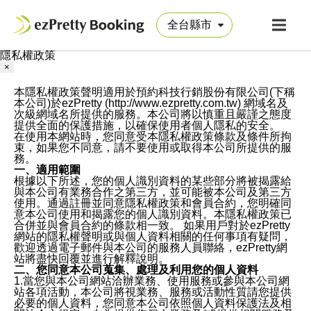
隱私權政策
×
本隱私權政策聲明適用於預約科技行銷股份有限公司(下稱
本公司)於ezPretty (http://www.ezpretty.com.tw) 網域名及
次級網域名所提供的服務。本公司將以慎重且嚴謹之態度
提供全面的保護措施，以確保使用者個人隱私的安全。
在使用本網站時，您同意受本隱私權政策條款及條件所拘
束，如果您不同意，請不要使用或取得本公司所提供的服
務。
一、適用範圍
根據以下所述，您的個人識別資料的某些部分將被揭露給
與本公司有業務合作之第三方，並可能被本公司及第三方
使用。通過註冊並同意隱私權政策和會員合約，您明確同
意本公司使用和揭露您的個人識別資料。本隱私權政策已
合併並與會員合約的條款相一致。 如果用戶對於ezPretty
網站的隱私權聲明或與個人資料相關的任何事項有疑問，
歡迎透過電子郵件與本公司的服務人員聯絡，ezPretty網
站將盡快回覆並進行解釋說明。
二、您同意本公司蒐集、處理及利用您的個人資料
1.當您與本公司網站洽辦業務、使用服務或參與本公司網
站各項活動，本公司將視業務、服務或活動性質請您提供
必要的個人資料，您同意本公司依照個人資料保護法及相