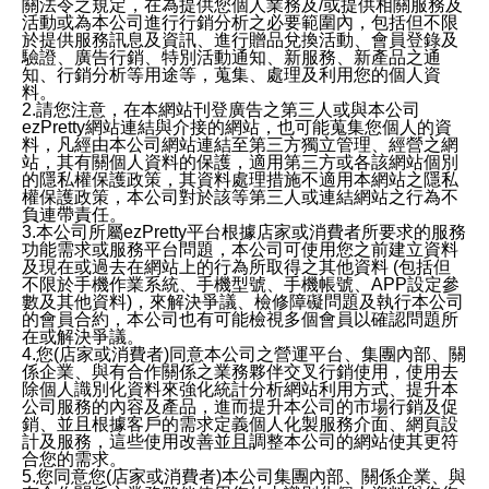
關法令之規定，在為提供您個人業務及/或提供相關服務及
活動或為本公司進行行銷分析之必要範圍內，包括但不限
於提供服務訊息及資訊、進行贈品兌換活動、會員登錄及
驗證、廣告行銷、特別活動通知、新服務、新產品之通
知、行銷分析等用途等，蒐集、處理及利用您的個人資
料。
2.請您注意，在本網站刊登廣告之第三人或與本公司
ezPretty網站連結與介接的網站，也可能蒐集您個人的資
料，凡經由本公司網站連結至第三方獨立管理、經營之網
站，其有關個人資料的保護，適用第三方或各該網站個別
的隱私權保護政策，其資料處理措施不適用本網站之隱私
權保護政策，本公司對於該等第三人或連結網站之行為不
負連帶責任。
3.本公司所屬ezPretty平台根據店家或消費者所要求的服務
功能需求或服務平台問題，本公司可使用您之前建立資料
及現在或過去在網站上的行為所取得之其他資料 (包括但
不限於手機作業系統、手機型號、手機帳號、APP設定參
數及其他資料)，來解決爭議、檢修障礙問題及執行本公司
的會員合約，本公司也有可能檢視多個會員以確認問題所
在或解決爭議。
4.您(店家或消費者)同意本公司之營運平台、集團內部、關
係企業、與有合作關係之業務夥伴交叉行銷使用，使用去
除個人識別化資料來強化統計分析網站利用方式、提升本
公司服務的內容及產品，進而提升本公司的市場行銷及促
銷、並且根據客戶的需求定義個人化製服務介面、網頁設
計及服務，這些使用改善並且調整本公司的網站使其更符
合您的需求。
5.您同意您(店家或消費者)本公司集團內部、關係企業、與