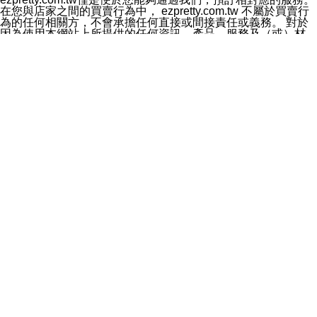
料於行銷活動資訊、商品訊息或新服務等相關行銷，且於
在您與店家之間的買賣行為中， ezpretty.com.tw 不屬於買賣行
首次行銷時，將提供您表示拒絕行銷之方式，本公司不會
為的任何相關方，不會承擔任何直接或間接責任或義務。 對於
向您索取相關費用。如您拒絕接受行銷服務或嗣後欲拒絕
因為使用本網站上所提供的任何資訊、產品、服務及（或）材
時，均可隨時通知本公司，本公司、所屬集團、關係企業
料，而產生或導致的任何損失或損害，ezpretty.com.tw 及其管
或與其合作行銷之第三方業務合作公司或第三方業務合作
理人員、員工或代表人均對此不承擔任何責任。 儘管
公司將立即停止利用您的個人資料行銷。
ezpretty.com.tw 已經盡了適當努力確保本網站上所列的服務符
四、個人資料利用之期間、地區、對象及方式如下
合合理的標準，仍不得將本網站內所列出的任何服務視為
1.期間：您同意於本公司存續期間或依法令之資料保存期
ezpretty.com.tw 推薦的服務，或是認為其代表該服務將會適用
間內，以及您的個人資料蒐集之目的消失或期限屆滿時，
於該用戶。如果該服務不適用於您，ezpretty.com.tw 將對此不
本公司得繼續保存、處理或利用您的個人資料。
承擔任何責任。
2.地區：就中華民國領域內。
網站使用者的守法義務及承諾
3.對象：本公司所屬公司(本公司)及其分公司、本公司之關
本條款構成您與 ezPretty 間之有效契約。 本條款中如有一部無
係企業、其他與本公司有業務往來或合作之機構。
效時，不影響其他條款之效力。 本條款如有未盡之處，雙方均
4.方式：以電話、簡訊、電子郵件、紙本或其他合於當時
應依誠實信用、平等互惠原則，共商解決之道。
科技之適當方式作個人資料之利用，(包括任何依法得利用
年齡和責任
之方式，但不限於使用於本網站或與外部合作之行銷)並於
你向 ezpretty.com.tw您確認您已經達到使用本網站的合法年
法令容許之範圍內，為行銷建檔、揭露、轉介或交互運用
齡。可以針對您在使用本網站時產生的任何責任，形成有約束力
予本公司及其合作對象。
的法律責任。您理解使用本網站時及他人使用您的登錄資訊使用
五、個人資料之類別
本網站時所產生的交易責任。
本聲明所指之個人資料類別如下:
網站連結
1.您提供之資料，包括您的姓名、性別、連絡方式(包括但
本網站可能包含有通往ezpretty.com.tw以外的其他方所運營網站
不限於電話、E-MAIL及地址等)、服務單位、職稱、為完
的超連結。此類超連結僅提供用於參考。此類網站不是由
成收款或付款所需之資料、IＰ位址、及其他得以直接或間
ezpretty.com.tw 控制，我們對其內容不承擔任何責任。在本網
接識別使用者身分之個人資料，及執行職務或業務之必要
站上加入通往此類網站的超連結，並非暗示我們贊同此類網站上
範圍內所需蒐集、處理及利用的個人資料。
的材料或是與其經營人之間存在任何聯繫。
2.為提升服務品質，本公司會依照所提供服務之性質，記
智慧財產權聲明
錄使用者的IP位址、以及在本公司內的瀏覽活動(例如，使
本網站上的所有資訊、內容、圖片、文字、聲音、圖像22、按
用者所使用的軟硬體、所點選的網頁)等資料，但是這些資
鈕、商標、服務標章及商品名稱均受中華民國國家法律及國際條