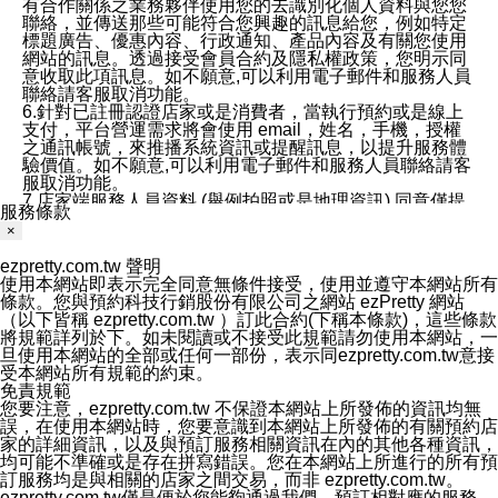
有合作關係之業務夥伴使用您的去識別化個人資料與您您
聯絡，並傳送那些可能符合您興趣的訊息給您，例如特定
標題廣告、優惠內容、行政通知、產品內容及有關您使用
網站的訊息。透過接受會員合約及隱私權政策，您明示同
意收取此項訊息。如不願意,可以利用電子郵件和服務人員
聯絡請客服取消功能。
6.針對已註冊認證店家或是消費者，當執行預約或是線上
支付，平台營運需求將會使用 email，姓名，手機，授權
之通訊帳號，來推播系統資訊或提醒訊息，以提升服務體
驗價值。如不願意,可以利用電子郵件和服務人員聯絡請客
服取消功能。
7.店家端服務人員資料 (舉例拍照或是地理資訊) 同意僅提
服務條款
供所屬店家管理人員可以使用消費者的作品集資料和員工
×
打卡個人圖像行為。本公司及ezPretty平台不會做任何使
用。
ezpretty.com.tw 聲明
三、本公司對您個人資料的揭露
使用本網站即表示完全同意無條件接受，使用並遵守本網站所有
1.基於現有服務平台的監管環境，預約科技保證不會揭露
條款。您與預約科技行銷股份有限公司之網站 ezPretty 網站
任何店家的營運資訊，且預約科技和店家均不能洩露消費
（以下皆稱 ezpretty.com.tw ）訂此合約(下稱本條款)，這些條款
者的個人資料。然而，在某些情況下，本公司可能會因受
將規範詳列於下。如未閱讀或不接受此規範請勿使用本網站，一
政府要求或法律規定，而被迫向政府或第三方提供資料。
旦使用本網站的全部或任何一部份，表示同ezpretty.com.tw意接
第三方也可能非法地攔截或存取傳輸的私人通訊，或會員
受本網站所有規範的約束。
可能濫用或誤用從本公司網站獲得的您的資料。因此，儘
免責規範
管本公司使用企業標準的保護措施來保護您的隱私，本公
您要注意，ezpretty.com.tw 不保證本網站上所發佈的資訊均無
司並未承諾您的個人識別資料或私人通訊將永遠保密。
誤，在使用本網站時，您要意識到本網站上所發佈的有關預約店
2.根據本公司的政策，本公司不會將涉及您的個人識別資
家的詳細資訊，以及與預訂服務相關資訊在內的其他各種資訊，
料出租或出售給第三方。
均可能不準確或是存在拼寫錯誤。您在本網站上所進行的所有預
3. 本公司、所屬集團、關係企業或與其合作行銷之第三方
訂服務均是與相關的店家之間交易，而非 ezpretty.com.tw。
業務合作公司會在您同意之情形下，始得利用您的個人資
ezpretty.com.tw僅是便於您能夠通過我們，預訂相對應的服務。