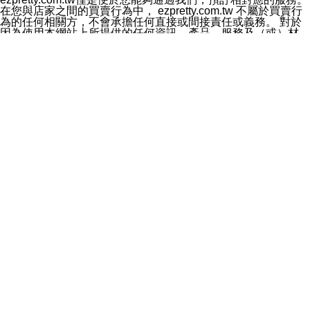
料於行銷活動資訊、商品訊息或新服務等相關行銷，且於
在您與店家之間的買賣行為中， ezpretty.com.tw 不屬於買賣行
首次行銷時，將提供您表示拒絕行銷之方式，本公司不會
為的任何相關方，不會承擔任何直接或間接責任或義務。 對於
向您索取相關費用。如您拒絕接受行銷服務或嗣後欲拒絕
因為使用本網站上所提供的任何資訊、產品、服務及（或）材
時，均可隨時通知本公司，本公司、所屬集團、關係企業
料，而產生或導致的任何損失或損害，ezpretty.com.tw 及其管
或與其合作行銷之第三方業務合作公司或第三方業務合作
理人員、員工或代表人均對此不承擔任何責任。 儘管
公司將立即停止利用您的個人資料行銷。
ezpretty.com.tw 已經盡了適當努力確保本網站上所列的服務符
四、個人資料利用之期間、地區、對象及方式如下
合合理的標準，仍不得將本網站內所列出的任何服務視為
1.期間：您同意於本公司存續期間或依法令之資料保存期
ezpretty.com.tw 推薦的服務，或是認為其代表該服務將會適用
間內，以及您的個人資料蒐集之目的消失或期限屆滿時，
於該用戶。如果該服務不適用於您，ezpretty.com.tw 將對此不
本公司得繼續保存、處理或利用您的個人資料。
承擔任何責任。
2.地區：就中華民國領域內。
網站使用者的守法義務及承諾
3.對象：本公司所屬公司(本公司)及其分公司、本公司之關
本條款構成您與 ezPretty 間之有效契約。 本條款中如有一部無
係企業、其他與本公司有業務往來或合作之機構。
效時，不影響其他條款之效力。 本條款如有未盡之處，雙方均
4.方式：以電話、簡訊、電子郵件、紙本或其他合於當時
應依誠實信用、平等互惠原則，共商解決之道。
科技之適當方式作個人資料之利用，(包括任何依法得利用
年齡和責任
之方式，但不限於使用於本網站或與外部合作之行銷)並於
你向 ezpretty.com.tw您確認您已經達到使用本網站的合法年
法令容許之範圍內，為行銷建檔、揭露、轉介或交互運用
齡。可以針對您在使用本網站時產生的任何責任，形成有約束力
予本公司及其合作對象。
的法律責任。您理解使用本網站時及他人使用您的登錄資訊使用
五、個人資料之類別
本網站時所產生的交易責任。
本聲明所指之個人資料類別如下:
網站連結
1.您提供之資料，包括您的姓名、性別、連絡方式(包括但
本網站可能包含有通往ezpretty.com.tw以外的其他方所運營網站
不限於電話、E-MAIL及地址等)、服務單位、職稱、為完
的超連結。此類超連結僅提供用於參考。此類網站不是由
成收款或付款所需之資料、IＰ位址、及其他得以直接或間
ezpretty.com.tw 控制，我們對其內容不承擔任何責任。在本網
接識別使用者身分之個人資料，及執行職務或業務之必要
站上加入通往此類網站的超連結，並非暗示我們贊同此類網站上
範圍內所需蒐集、處理及利用的個人資料。
的材料或是與其經營人之間存在任何聯繫。
2.為提升服務品質，本公司會依照所提供服務之性質，記
智慧財產權聲明
錄使用者的IP位址、以及在本公司內的瀏覽活動(例如，使
本網站上的所有資訊、內容、圖片、文字、聲音、圖像22、按
用者所使用的軟硬體、所點選的網頁)等資料，但是這些資
鈕、商標、服務標章及商品名稱均受中華民國國家法律及國際條