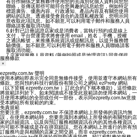
有合作關係之業務夥伴使用您的去識別化個人資料與您您
聯絡，並傳送那些可能符合您興趣的訊息給您，例如特定
標題廣告、優惠內容、行政通知、產品內容及有關您使用
網站的訊息。透過接受會員合約及隱私權政策，您明示同
意收取此項訊息。如不願意,可以利用電子郵件和服務人員
聯絡請客服取消功能。
6.針對已註冊認證店家或是消費者，當執行預約或是線上
支付，平台營運需求將會使用 email，姓名，手機，授權
之通訊帳號，來推播系統資訊或提醒訊息，以提升服務體
驗價值。如不願意,可以利用電子郵件和服務人員聯絡請客
服取消功能。
7.店家端服務人員資料 (舉例拍照或是地理資訊) 同意僅提
服務條款
供所屬店家管理人員可以使用消費者的作品集資料和員工
×
打卡個人圖像行為。本公司及ezPretty平台不會做任何使
用。
ezpretty.com.tw 聲明
三、本公司對您個人資料的揭露
使用本網站即表示完全同意無條件接受，使用並遵守本網站所有
1.基於現有服務平台的監管環境，預約科技保證不會揭露
條款。您與預約科技行銷股份有限公司之網站 ezPretty 網站
任何店家的營運資訊，且預約科技和店家均不能洩露消費
（以下皆稱 ezpretty.com.tw ）訂此合約(下稱本條款)，這些條款
者的個人資料。然而，在某些情況下，本公司可能會因受
將規範詳列於下。如未閱讀或不接受此規範請勿使用本網站，一
政府要求或法律規定，而被迫向政府或第三方提供資料。
旦使用本網站的全部或任何一部份，表示同ezpretty.com.tw意接
第三方也可能非法地攔截或存取傳輸的私人通訊，或會員
受本網站所有規範的約束。
可能濫用或誤用從本公司網站獲得的您的資料。因此，儘
免責規範
管本公司使用企業標準的保護措施來保護您的隱私，本公
您要注意，ezpretty.com.tw 不保證本網站上所發佈的資訊均無
司並未承諾您的個人識別資料或私人通訊將永遠保密。
誤，在使用本網站時，您要意識到本網站上所發佈的有關預約店
2.根據本公司的政策，本公司不會將涉及您的個人識別資
家的詳細資訊，以及與預訂服務相關資訊在內的其他各種資訊，
料出租或出售給第三方。
均可能不準確或是存在拼寫錯誤。您在本網站上所進行的所有預
3. 本公司、所屬集團、關係企業或與其合作行銷之第三方
訂服務均是與相關的店家之間交易，而非 ezpretty.com.tw。
業務合作公司會在您同意之情形下，始得利用您的個人資
ezpretty.com.tw僅是便於您能夠通過我們，預訂相對應的服務。