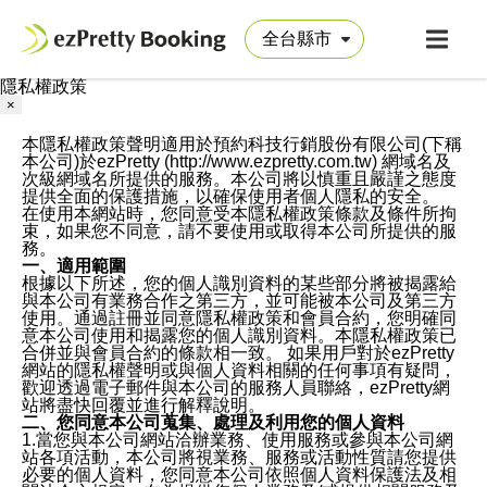
隱私權政策
×
本隱私權政策聲明適用於預約科技行銷股份有限公司(下稱
本公司)於ezPretty (http://www.ezpretty.com.tw) 網域名及
次級網域名所提供的服務。本公司將以慎重且嚴謹之態度
提供全面的保護措施，以確保使用者個人隱私的安全。
在使用本網站時，您同意受本隱私權政策條款及條件所拘
束，如果您不同意，請不要使用或取得本公司所提供的服
務。
一、適用範圍
根據以下所述，您的個人識別資料的某些部分將被揭露給
與本公司有業務合作之第三方，並可能被本公司及第三方
使用。通過註冊並同意隱私權政策和會員合約，您明確同
意本公司使用和揭露您的個人識別資料。本隱私權政策已
合併並與會員合約的條款相一致。 如果用戶對於ezPretty
網站的隱私權聲明或與個人資料相關的任何事項有疑問，
歡迎透過電子郵件與本公司的服務人員聯絡，ezPretty網
站將盡快回覆並進行解釋說明。
二、您同意本公司蒐集、處理及利用您的個人資料
1.當您與本公司網站洽辦業務、使用服務或參與本公司網
站各項活動，本公司將視業務、服務或活動性質請您提供
必要的個人資料，您同意本公司依照個人資料保護法及相