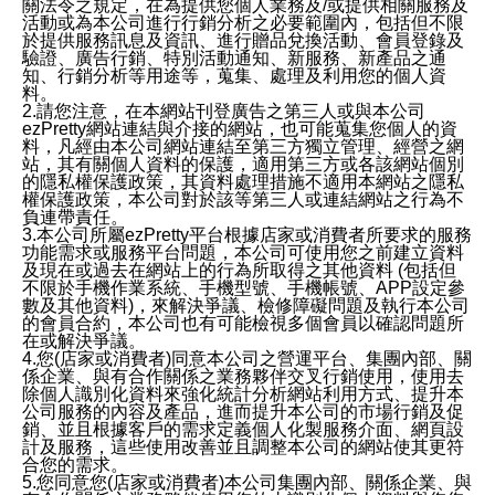
關法令之規定，在為提供您個人業務及/或提供相關服務及
活動或為本公司進行行銷分析之必要範圍內，包括但不限
於提供服務訊息及資訊、進行贈品兌換活動、會員登錄及
驗證、廣告行銷、特別活動通知、新服務、新產品之通
知、行銷分析等用途等，蒐集、處理及利用您的個人資
料。
2.請您注意，在本網站刊登廣告之第三人或與本公司
ezPretty網站連結與介接的網站，也可能蒐集您個人的資
料，凡經由本公司網站連結至第三方獨立管理、經營之網
站，其有關個人資料的保護，適用第三方或各該網站個別
的隱私權保護政策，其資料處理措施不適用本網站之隱私
權保護政策，本公司對於該等第三人或連結網站之行為不
負連帶責任。
3.本公司所屬ezPretty平台根據店家或消費者所要求的服務
功能需求或服務平台問題，本公司可使用您之前建立資料
及現在或過去在網站上的行為所取得之其他資料 (包括但
不限於手機作業系統、手機型號、手機帳號、APP設定參
數及其他資料)，來解決爭議、檢修障礙問題及執行本公司
的會員合約，本公司也有可能檢視多個會員以確認問題所
在或解決爭議。
4.您(店家或消費者)同意本公司之營運平台、集團內部、關
係企業、與有合作關係之業務夥伴交叉行銷使用，使用去
除個人識別化資料來強化統計分析網站利用方式、提升本
公司服務的內容及產品，進而提升本公司的市場行銷及促
銷、並且根據客戶的需求定義個人化製服務介面、網頁設
計及服務，這些使用改善並且調整本公司的網站使其更符
合您的需求。
5.您同意您(店家或消費者)本公司集團內部、關係企業、與