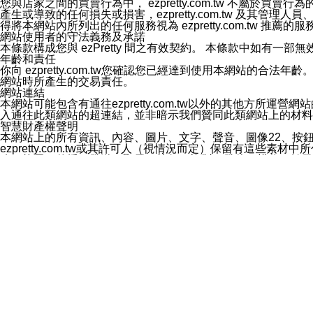
您與店家之間的買賣行為中， ezpretty.com.tw 不
3.LINE 帳號未封鎖傳送訊息之 LINE 官方帳號。
產生或導致的任何損失或損害，ezpretty.com.tw 及其管理
欲變更通知型訊息的設定，操作如下：
得將本網站內所列出的任何服務視為 ezpretty.com.tw 推
1.點選「主頁」＞「設定」
網站使用者的守法義務及承諾
2.點選「隱私設定」
本條款構成您與 ezPretty 間之有效契約。 本條款中如
3.點選「提供使用資料」
年齡和責任
4.點選「LINE通知型訊息」
你向 ezpretty.com.tw您確認您已經達到使用本網站
5.開關「接收LINE通知型訊息」
網站時所產生的交易責任。
❗️關閉「接收通知型訊息」後，將不會接收到來自任何企業
網站連結
本網站可能包含有通往ezpretty.com.tw以外的其他方所運營
入通往此類網站的超連結，並非暗示我們贊同此類網站上的材料
智慧財產權聲明
本網站上的所有資訊、內容、圖片、文字、聲音、圖像22、按
ezpretty.com.tw或其許可人（視情況而定）保留有
改、拷貝、傳播、發送、顯示、執行、複製、發佈、模仿、轉發
法或其他智慧財產權或 ezpretty.com.tw、其許可人
賠償
您同意因您使用本網站，而導致 ezpretty.com.tw、
您承擔賠償並保證 ezpretty.com.tw、其分公司、所屬機
免責聲明
您對本網站的所有使用均由您自擔風險。 因下載使用、參考或
己承擔全部責任。您同意 ezpretty.com.tw 及向ezpr
全部的索賠權利，無論是基於合約、侵權行為或其他依據。 ezpr
那些可損害或影響本網站管理、安全性、公正性和完整性，或是損害或
漏、中斷、刪除、缺陷、延遲或任何事件或事故，ezpretty.
其中包括但不僅限於有關本網站上服務、資訊及（或）聲明的保證或承
時間內對任一條款或多條條款的強制實施，不得將此視為放棄這
法律效應。 ezpretty.com.tw有權隨時變更本使用條