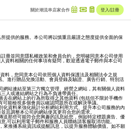
關於潮流串
店家合作
登入/註冊
域名及次級網域名所提供的服務。本公司將以慎重且嚴謹之態度提供全面的保
過註冊並同意隱私權政策和會員合約，您明確同意本公司使用
與個人資料相關的任何事項有疑問，歡迎透過電子郵件與本公司
人資料，您同意本公司依照個人資料保護法及相關法令之規
訊、進行贈品兌換活動、會員登錄及驗證、廣告行銷、特別活
本公司網站連結至第三方獨立管理、經營之網站，其有關個人資料
第三人或連結網站之行為不負連帶責任。
或過去在網站上的行為所取得之其他資料 (包括但不限於手機作
也有可能檢視多個會員以確認問題所在或解決爭議。
識別化資料來強化統計分析網站利用方式、提升本公司服務的內
善並且調整本公司的網站使其更符合您的需求。
並傳送那些可能符合您興趣的訊息給您，例如特定標題廣告、優
意,可以利用電子郵件和服務人員聯絡請客服取消功能。
帳號，來推播系統資訊或提醒訊息，以提升服務體驗價值。如不願