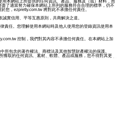
對於因為使用本網站上所提供的任何資訊、產品、服務及（或）材料，而
m.tw 已經盡了適當努力確保本網站上所列的服務符合合理的標準，仍不
ezpretty.com.tw 將對此不承擔任何責任。
均應依誠實信用、平等互惠原則，共商解決之道。
力的法律責任。您理解使用本網站時及他人使用您的登錄資訊使用本
ty.com.tw 控制，我們對其內容不承擔任何責任。在本網站上加
約中所包含的著作權法、商標法及其他智慧財產權法的保護。
網站上所獲取的任何資訊、素材、軟體、產品或服務，您不得對其更
不應被解釋為任何暗示或其他任何許可，或任何著作權法、商標
違反此規定，我們將追究其法律責任。
任何損失、責任及協力廠商的任何索賠或要求（包括律師費），將由
站而獲取到的資訊，而導致您遭受的任何風險或損失，將由您自
用本網站而造成的任何損失負責，同時，您會在此放棄有關此損失的所有及
伺服器不會發生缺陷，其中包括但不僅限於病毒或其他有害元素。對於
w 控制範圍的任何病毒感染、BUG、篡改、技術故障、錯誤、遺
有明示、暗示或法定及其他聲明、保證和條款均予以最大限度的排除，
定目的等。 ezpretty.com.tw 不能持續或在某階段
方便目的，其不應影響這些條款的範圍或意義，或是產生其他的
或任何協力廠商承擔任何責任。 在每次訪問網站時，您應檢查一下這