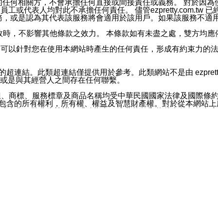
屬於買賣行為的任何相關方，不會承擔任何直接或間接責任或義務。 
人員、員工或代表人均對此不承擔任何責任。 儘管ezpretty.co
薦的服務，或是認為其代表該服務將會適用於該用戶。如果該服務不適用於您，
有一部無效時，不影響其他條款之效力。 本條款如有未盡之處，雙方
的合法年齡。可以針對您在使用本網站時產生的任何責任，形成有約束
官方帳號或認證官方帳號的通知型訊息。
網站的超連結。此類超連結僅提供用於參考。此類網站不是由 ezpret
或是與其經營人之間存在任何聯繫。
鈕、商標、服務標章及商品名稱均受中華民國國家法律及國際條
這些素材中所包含的所有權利，所有權、權益及智慧財產權。對於從本
或出售。除非本協議中明確指出，這些條款和條件中的任何內容
或任何協力廠商的業主權益中規定的任何權利的推斷結果。 如有任何人
其分公司、所屬機構、管理人員、代理人及其他合作夥伴和員工遭受的
構、管理人員、代理人及其他合作夥伴和員工不受損失。
依賴本網站上所提供的資訊、產品、服務或素材或通過使用本網
etty.com.tw提供電信及網路服務的提供商不會因您使用或不能使
etty.com.tw 不聲明、保證或承諾本網站或支持該網站的
影響本網站任何部分正常運行，且超出ezpretty.com.t
com.tw 不承擔任何責任。 在適用法律許可的最大範圍內，所
諾，其中包括但不僅限於其精確性、完整性或適銷性、品質或適用於特
些條款或是這些條款相關的權利。這些條款中使用的標題僅為了
款之內容及本網站上內容而不另行通知，同時，不對您、其他任何用戶