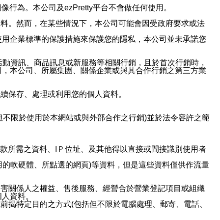
行為。本公司及ezPretty平台不會做任何使用。
資料。然而，在某些情況下，本公司可能會因受政府要求或法
使用企業標準的保護措施來保護您的隱私，本公司並未承諾您
活動資訊、商品訊息或新服務等相關行銷，且於首次行銷時，
司，本公司、所屬集團、關係企業或與其合作行銷之第三方業
繼續保存、處理或利用您的個人資料。
但不限於使用於本網站或與外部合作之行銷)並於法令容許之範
或付款所需之資料、IＰ位址、及其他得以直接或間接識別使用者
用的軟硬體、所點選的網頁)等資料，但是這些資料僅供作流量
利害關係人之權益、售後服務、經營合於營業登記項目或組織
個人資料。
前揭特定目的之方式(包括但不限於電腦處理、郵寄、電話、