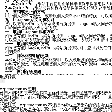
1、本公司ezPretty網站平台使用企業標準慣例來保護
2.本公司ezPretty網站將資料視為必須保護其免於滅
八、查詢或更正的方式
用戶個人資料有變更、或發現個人資料不正確的時候，可以隨時
九、Instagram貼文同步功能
您可以透過ezPretty店家系統後台所提供Instagram貼文同
用於同步您的貼文至店家系統。
十、取消Instagram授權方式
如果您有使用ezPretty網站所提供Instagram貼文同
可以登入店家系統後台使用取消授權功能，系統將立即清除您的
十一、取消帳號資料方式
如果您有使用本公司ezPretty網站所提供功能，您可以於任何
相關資料。
十二、隱私權聲明的更新
本公司將不定時更新隱私權聲明，以反映服務的變更和顧客的意見反
內容有所變更，或是處理您個人資訊的方式有所變動，本公司一
的個人資訊。
十三、自我保護措施
請妥善保管您的使用者名稱、密碼及個人資料，不要提供給
服務條款
窗，以防止他人讀取您的個人資料、信件或進入所機關管理
×
十四、傳送宣傳本站資訊或電子郵件之政策
您同意本公司網站，透過您所提供的郵件地址與您取得聯絡
ezpretty.com.tw 聲明
停止接收這些資料或電子郵件。
使用本網站即表示完全同意無條件接受，使用並遵守本網站所有條款。您與
十五、訊息通知
規範詳列於下。如未閱讀或不接受此規範請勿使用本網站，一旦使用本
本公司/本服務將以通知型訊息傳送重要訊息給您。即使未加
免責規範
本公司/本服務傳送之通知型訊息以對您有效且重要的訊息為
您要注意，ezpretty.com.tw 不保證本網站上所發佈
1.LINE 帳號設定的電話號碼與本公司/本服務所傳來的電話
均可能不準確或是存在拼寫錯誤。您在本網站上所進行的所有預訂服務均是與
2.該 LINE 帳號已在 LINE APP 設定中，同意接收通知型訊