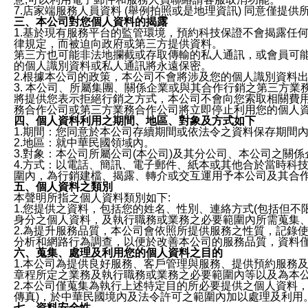
7.店家端服務人員資料 (舉例拍照或是地理資訊) 同意僅提
三、本公司對您個人資料的揭露
1.基於現有服務平台的監管環境，預約科技保證不會揭露任
律規定，而被迫向政府或第三方提供資料。
第三方也可能非法地攔截或存取傳輸的私人通訊，或會員可
的個人識別資料或私人通訊將永遠保密。
2.根據本公司的政策，本公司不會將涉及您的個人識別資料
3. 本公司、所屬集團、關係企業或與其合作行銷之第三方
將提供您表示拒絕行銷之方式，本公司不會向您索取相關費
務合作公司或第三方業務合作公司將立即停止利用您的個人
四、個人資料利用之期間、地區、對象及方式如下
1.期間：您同意於本公司存續期間或依法令之資料保存期間
2.地區：就中華民國領域內。
3.對象：本公司所屬公司(本公司)及其分公司、本公司之關
4.方式：以電話、簡訊、電子郵件、紙本或其他合於當時科
圍內，為行銷建檔、揭露、轉介或交互運用予本公司及其合
五、個人資料之類別
本聲明所指之個人資料類別如下:
1.您提供之資料，包括您的姓名、性別、連絡方式(包括但不
身分之個人資料，及執行職務或業務之必要範圍內所需蒐集
2.為提升服務品質，本公司會依照所提供服務之性質，記錄
分析和網路行為調查，以便於改善本公司的服務品質，資料
六、蒐集、處理及利用您的個人資料之目的
1.本公司為提供良好服務、客戶管理與服務、提供預約服務
章程所定之業務及執行職務或業務之必要範圍內等以及為本
2.本公司僅蒐集為執行上述特定目的所必要提供之個人資料
傳真)，於中華民國境內及法令許可之範圍內加以處理及利用
七、資料安全性