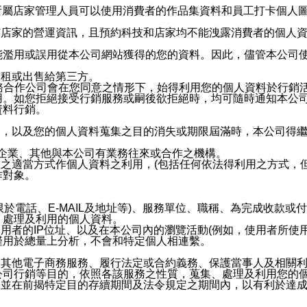
供所屬店家管理人員可以使用消費者的作品集資料和員工打卡個人圖像
何店家的營運資訊，且預約科技和店家均不能洩露消費者的個人
能濫用或誤用從本公司網站獲得的您的資料。因此，儘管本公司
出租或出售給第三方。
業務合作公司會在您同意之情形下，始得利用您的個人資料於行銷
用。如您拒絕接受行銷服務或嗣後欲拒絕時，均可隨時通知本公
資料行銷。
內，以及您的個人資料蒐集之目的消失或期限屆滿時，本公司得
係企業、其他與本公司有業務往來或合作之機構。
技之適當方式作個人資料之利用，(包括任何依法得利用之方式，
作對象。
限於電話、E-MAIL及地址等)、服務單位、職稱、為完成收款
、處理及利用的個人資料。
使用者的IP位址、以及在本公司內的瀏覽活動(例如，使用者所使
僅用於總量上分析，不會和特定個人相連繫。
及其他電子商務服務、履行法定或合約義務、保護當事人及相關
公司行銷等目的，依照各該服務之性質，蒐集、處理及利用您的
，並在前揭特定目的存續期間及法令規定之期間內，以有利於達成
。