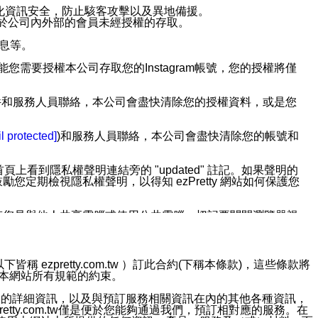
強化資訊安全，防止駭客攻擊以及異地備援。
免於公司內外部的會員未經授權的存取。
訊息等。
用此功能您需要授權本公司存取您的Instagram帳號，您的授權將僅
透過電子郵件和服務人員聯絡，本公司會盡快清除您的授權資料，或是您
。
l protected]
)和服務人員聯絡，本公司會盡快清除您的帳號和
上看到隱私權聲明連結旁的 "updated" 註記。如果聲明的
期檢視隱私權聲明，以得知 ezPretty 網站如何保護您
若您是與他人共享電腦或使用公共電腦，切記要關閉瀏覽器視
依照該資料或電子郵件所指示之方法、說明或功能連結，隨時
ezpretty.com.tw ）訂此合約(下稱本條款)，這些條款將
接受本網站所有規範的約束。
者，將可收到通知型訊息。
約店家的詳細資訊，以及與預訂服務相關資訊在內的其他各種資訊，
etty.com.tw僅是便於您能夠通過我們，預訂相對應的服務。在