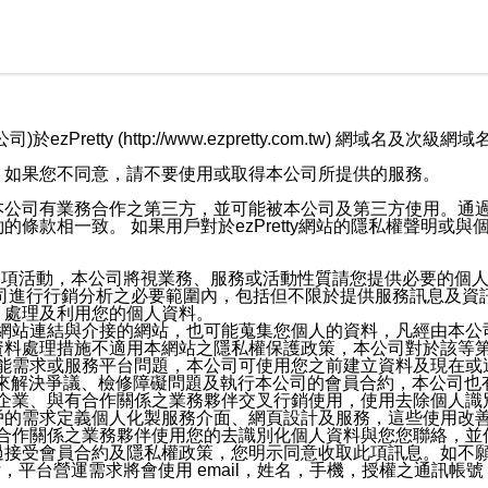
retty (http://www.ezpretty.com.tw) 網
，如果您不同意，請不要使用或取得本公司所提供的服務。
本公司有業務合作之第三方，並可能被本公司及第三方使用。通
條款相一致。 如果用戶對於ezPretty網站的隱私權聲明或
各項活動，本公司將視業務、服務或活動性質請您提供必要的個
公司進行行銷分析之必要範圍內，包括但不限於提供服務訊息及資
、處理及利用您的個人資料。
etty網站連結與介接的網站，也可能蒐集您個人的資料，凡經由
資料處理措施不適用本網站之隱私權保護政策，本公司對於該等
服務功能需求或服務平台問題，本公司可使用您之前建立資料及現在
，來解決爭議、檢修障礙問題及執行本公司的會員合約，本公司
關係企業、與有合作關係之業務夥伴交叉行銷使用，使用去除個人
戶的需求定義個人化製服務介面、網頁設計及服務，這些使用改
與有合作關係之業務夥伴使用您的去識別化個人資料與您您聯絡，
接受會員合約及隱私權政策，您明示同意收取此項訊息。如不願
，平台營運需求將會使用 email，姓名，手機，授權之通訊