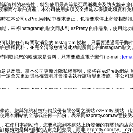
您個人辨認資料的秘密性，特別使用最高等級亞馬遜機房及防火牆來
失及未經授權而存取的資產，本公司使用多項安全措施以保護此類資料
在本公司ezPretty網站中要求更正，包括要求停止寄發相關
步功能，來將Instagram的貼文同步到 ezPretty 的作品集，使
步功能，您可以於任何時間取消您的 Instagram 授權，只需要
授權資料，並完全清除您透過此功能所同步的Instagram貼文
時間取消您的帳號或是資料，只需要透過電子郵件( e-mail:
[emai
應。當本公司更新此隱私權聲明，您將在 ezPretty網站 首頁
定會先更新隱私權聲明才會接著執行該項變更措施。本公司鼓勵您定
任何人。在您完成個人化服務之使用後，請務必記得登出帳號。
區。
並傳送或宣傳本網站各項服務之資料或電子郵件供您參考。您能
預約科技行銷股份有限公司之網站 ezPretty 網站 （以下皆稱 
網站的全部或任何一部份，表示同ezpretty.com.tw意
入本公司/本服務好友，您仍可接收到通知型訊息。
限，以廣告或其他目的的訊息皆不會被傳送。滿足以下三個條件
的資訊均無誤，在使用本網站時，您要意識到本網站上所發佈的有關預
號碼比對相符。
相關的店家之間交易，而非 ezpretty.com.tw。 ezpr
息。