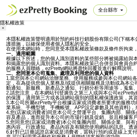
隱私權政策
×
本隱私權政策聲明適用於預約科技行銷股份有限公司(下稱本公司)於ezP
護措施，以確保使用者個人隱私的安全。
在使用本網站時，您同意受本隱私權政策條款及條件所拘束
一、適用範圍
根據以下所述，您的個人識別資料的某些部分將被揭露給與
和揭露您的個人識別資料。本隱私權政策已合併並與會員合約的
的服務人員聯絡，ezPretty網站將盡快回覆並進行解釋說明。
二、您同意本公司蒐集、處理及利用您的個人資料
1.當您與本公司網站洽辦業務、使用服務或參與本公司網站
定，在為提供您個人業務及/或提供相關服務及活動或為本
動通知、新服務、新產品之通知、行銷分析等用途等，蒐集
2.請您注意，在本網站刊登廣告之第三人或與本公司ezPr
的保護，適用第三方或各該網站個別的隱私權保護政策，其
3.本公司所屬ezPretty平台根據店家或消費者所要求的
業系統、手機型號、手機帳號、APP設定參數及其他資料)
4.您(店家或消費者)同意本公司之營運平台、集團內部、
容及產品，進而提升本公司的市場行銷及促銷、並且根據客
5.您同意您(店家或消費者)本公司集團內部、關係企業、
惠內容、行政通知、產品內容及有關您使用網站的訊息。透過
6.針對已註冊認證店家或是消費者，當執行預約或是線上支付
意,可以利用電子郵件和服務人員聯絡請客服取消功能。