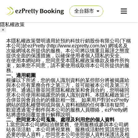
隱私權政策
×
本隱私權政策聲明適用於預約科技行銷股份有限公司(下稱
本公司)於ezPretty (http://www.ezpretty.com.tw) 網域名及
次級網域名所提供的服務。本公司將以慎重且嚴謹之態度
提供全面的保護措施，以確保使用者個人隱私的安全。
在使用本網站時，您同意受本隱私權政策條款及條件所拘
束，如果您不同意，請不要使用或取得本公司所提供的服
務。
一、適用範圍
根據以下所述，您的個人識別資料的某些部分將被揭露給
與本公司有業務合作之第三方，並可能被本公司及第三方
使用。通過註冊並同意隱私權政策和會員合約，您明確同
意本公司使用和揭露您的個人識別資料。本隱私權政策已
合併並與會員合約的條款相一致。 如果用戶對於ezPretty
網站的隱私權聲明或與個人資料相關的任何事項有疑問，
歡迎透過電子郵件與本公司的服務人員聯絡，ezPretty網
站將盡快回覆並進行解釋說明。
二、您同意本公司蒐集、處理及利用您的個人資料
1.當您與本公司網站洽辦業務、使用服務或參與本公司網
站各項活動，本公司將視業務、服務或活動性質請您提供
必要的個人資料，您同意本公司依照個人資料保護法及相