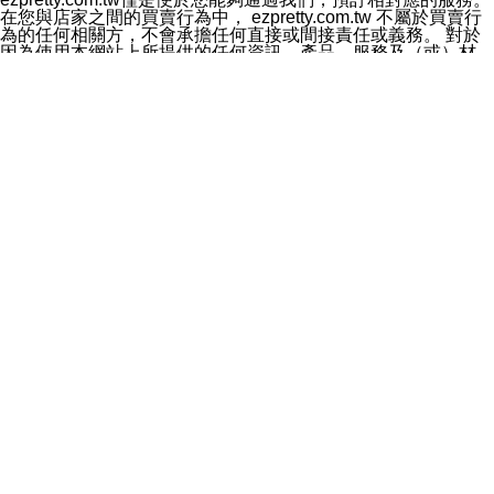
料於行銷活動資訊、商品訊息或新服務等相關行銷，且於
在您與店家之間的買賣行為中， ezpretty.com.tw 不屬於買賣行
首次行銷時，將提供您表示拒絕行銷之方式，本公司不會
為的任何相關方，不會承擔任何直接或間接責任或義務。 對於
向您索取相關費用。如您拒絕接受行銷服務或嗣後欲拒絕
因為使用本網站上所提供的任何資訊、產品、服務及（或）材
時，均可隨時通知本公司，本公司、所屬集團、關係企業
料，而產生或導致的任何損失或損害，ezpretty.com.tw 及其管
或與其合作行銷之第三方業務合作公司或第三方業務合作
理人員、員工或代表人均對此不承擔任何責任。 儘管
公司將立即停止利用您的個人資料行銷。
ezpretty.com.tw 已經盡了適當努力確保本網站上所列的服務符
四、個人資料利用之期間、地區、對象及方式如下
合合理的標準，仍不得將本網站內所列出的任何服務視為
1.期間：您同意於本公司存續期間或依法令之資料保存期
ezpretty.com.tw 推薦的服務，或是認為其代表該服務將會適用
間內，以及您的個人資料蒐集之目的消失或期限屆滿時，
於該用戶。如果該服務不適用於您，ezpretty.com.tw 將對此不
本公司得繼續保存、處理或利用您的個人資料。
承擔任何責任。
2.地區：就中華民國領域內。
網站使用者的守法義務及承諾
3.對象：本公司所屬公司(本公司)及其分公司、本公司之關
本條款構成您與 ezPretty 間之有效契約。 本條款中如有一部無
係企業、其他與本公司有業務往來或合作之機構。
效時，不影響其他條款之效力。 本條款如有未盡之處，雙方均
4.方式：以電話、簡訊、電子郵件、紙本或其他合於當時
應依誠實信用、平等互惠原則，共商解決之道。
科技之適當方式作個人資料之利用，(包括任何依法得利用
年齡和責任
之方式，但不限於使用於本網站或與外部合作之行銷)並於
你向 ezpretty.com.tw您確認您已經達到使用本網站的合法年
法令容許之範圍內，為行銷建檔、揭露、轉介或交互運用
齡。可以針對您在使用本網站時產生的任何責任，形成有約束力
予本公司及其合作對象。
的法律責任。您理解使用本網站時及他人使用您的登錄資訊使用
五、個人資料之類別
本網站時所產生的交易責任。
本聲明所指之個人資料類別如下:
網站連結
1.您提供之資料，包括您的姓名、性別、連絡方式(包括但
本網站可能包含有通往ezpretty.com.tw以外的其他方所運營網站
不限於電話、E-MAIL及地址等)、服務單位、職稱、為完
的超連結。此類超連結僅提供用於參考。此類網站不是由
成收款或付款所需之資料、IＰ位址、及其他得以直接或間
ezpretty.com.tw 控制，我們對其內容不承擔任何責任。在本網
接識別使用者身分之個人資料，及執行職務或業務之必要
站上加入通往此類網站的超連結，並非暗示我們贊同此類網站上
範圍內所需蒐集、處理及利用的個人資料。
的材料或是與其經營人之間存在任何聯繫。
2.為提升服務品質，本公司會依照所提供服務之性質，記
智慧財產權聲明
錄使用者的IP位址、以及在本公司內的瀏覽活動(例如，使
本網站上的所有資訊、內容、圖片、文字、聲音、圖像22、按
用者所使用的軟硬體、所點選的網頁)等資料，但是這些資
鈕、商標、服務標章及商品名稱均受中華民國國家法律及國際條