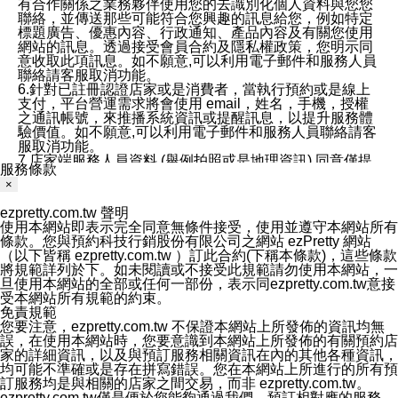
有合作關係之業務夥伴使用您的去識別化個人資料與您您
聯絡，並傳送那些可能符合您興趣的訊息給您，例如特定
標題廣告、優惠內容、行政通知、產品內容及有關您使用
網站的訊息。透過接受會員合約及隱私權政策，您明示同
意收取此項訊息。如不願意,可以利用電子郵件和服務人員
聯絡請客服取消功能。
6.針對已註冊認證店家或是消費者，當執行預約或是線上
支付，平台營運需求將會使用 email，姓名，手機，授權
之通訊帳號，來推播系統資訊或提醒訊息，以提升服務體
驗價值。如不願意,可以利用電子郵件和服務人員聯絡請客
服取消功能。
7.店家端服務人員資料 (舉例拍照或是地理資訊) 同意僅提
服務條款
供所屬店家管理人員可以使用消費者的作品集資料和員工
×
打卡個人圖像行為。本公司及ezPretty平台不會做任何使
用。
ezpretty.com.tw 聲明
三、本公司對您個人資料的揭露
使用本網站即表示完全同意無條件接受，使用並遵守本網站所有
1.基於現有服務平台的監管環境，預約科技保證不會揭露
條款。您與預約科技行銷股份有限公司之網站 ezPretty 網站
任何店家的營運資訊，且預約科技和店家均不能洩露消費
（以下皆稱 ezpretty.com.tw ）訂此合約(下稱本條款)，這些條款
者的個人資料。然而，在某些情況下，本公司可能會因受
將規範詳列於下。如未閱讀或不接受此規範請勿使用本網站，一
政府要求或法律規定，而被迫向政府或第三方提供資料。
旦使用本網站的全部或任何一部份，表示同ezpretty.com.tw意接
第三方也可能非法地攔截或存取傳輸的私人通訊，或會員
受本網站所有規範的約束。
可能濫用或誤用從本公司網站獲得的您的資料。因此，儘
免責規範
管本公司使用企業標準的保護措施來保護您的隱私，本公
您要注意，ezpretty.com.tw 不保證本網站上所發佈的資訊均無
司並未承諾您的個人識別資料或私人通訊將永遠保密。
誤，在使用本網站時，您要意識到本網站上所發佈的有關預約店
2.根據本公司的政策，本公司不會將涉及您的個人識別資
家的詳細資訊，以及與預訂服務相關資訊在內的其他各種資訊，
料出租或出售給第三方。
均可能不準確或是存在拼寫錯誤。您在本網站上所進行的所有預
3. 本公司、所屬集團、關係企業或與其合作行銷之第三方
訂服務均是與相關的店家之間交易，而非 ezpretty.com.tw。
業務合作公司會在您同意之情形下，始得利用您的個人資
ezpretty.com.tw僅是便於您能夠通過我們，預訂相對應的服務。