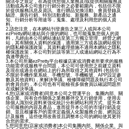
關法令之規定，在為提供您個人業務及/或提供相關服務及
活動或為本公司進行行銷分析之必要範圍內，包括但不限
於提供服務訊息及資訊、進行贈品兌換活動、會員登錄及
驗證、廣告行銷、特別活動通知、新服務、新產品之通
知、行銷分析等用途等，蒐集、處理及利用您的個人資
料。
2.請您注意，在本網站刊登廣告之第三人或與本公司
ezPretty網站連結與介接的網站，也可能蒐集您個人的資
料，凡經由本公司網站連結至第三方獨立管理、經營之網
站，其有關個人資料的保護，適用第三方或各該網站個別
的隱私權保護政策，其資料處理措施不適用本網站之隱私
權保護政策，本公司對於該等第三人或連結網站之行為不
負連帶責任。
3.本公司所屬ezPretty平台根據店家或消費者所要求的服務
功能需求或服務平台問題，本公司可使用您之前建立資料
及現在或過去在網站上的行為所取得之其他資料 (包括但
不限於手機作業系統、手機型號、手機帳號、APP設定參
數及其他資料)，來解決爭議、檢修障礙問題及執行本公司
的會員合約，本公司也有可能檢視多個會員以確認問題所
在或解決爭議。
4.您(店家或消費者)同意本公司之營運平台、集團內部、關
係企業、與有合作關係之業務夥伴交叉行銷使用，使用去
除個人識別化資料來強化統計分析網站利用方式、提升本
公司服務的內容及產品，進而提升本公司的市場行銷及促
銷、並且根據客戶的需求定義個人化製服務介面、網頁設
計及服務，這些使用改善並且調整本公司的網站使其更符
合您的需求。
5.您同意您(店家或消費者)本公司集團內部、關係企業、與