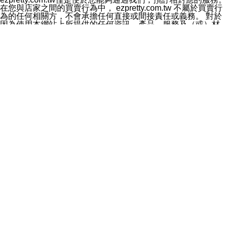
料於行銷活動資訊、商品訊息或新服務等相關行銷，且於
在您與店家之間的買賣行為中， ezpretty.com.tw 不屬於買賣行
首次行銷時，將提供您表示拒絕行銷之方式，本公司不會
為的任何相關方，不會承擔任何直接或間接責任或義務。 對於
向您索取相關費用。如您拒絕接受行銷服務或嗣後欲拒絕
因為使用本網站上所提供的任何資訊、產品、服務及（或）材
時，均可隨時通知本公司，本公司、所屬集團、關係企業
料，而產生或導致的任何損失或損害，ezpretty.com.tw 及其管
或與其合作行銷之第三方業務合作公司或第三方業務合作
理人員、員工或代表人均對此不承擔任何責任。 儘管
公司將立即停止利用您的個人資料行銷。
ezpretty.com.tw 已經盡了適當努力確保本網站上所列的服務符
四、個人資料利用之期間、地區、對象及方式如下
合合理的標準，仍不得將本網站內所列出的任何服務視為
1.期間：您同意於本公司存續期間或依法令之資料保存期
ezpretty.com.tw 推薦的服務，或是認為其代表該服務將會適用
間內，以及您的個人資料蒐集之目的消失或期限屆滿時，
於該用戶。如果該服務不適用於您，ezpretty.com.tw 將對此不
本公司得繼續保存、處理或利用您的個人資料。
承擔任何責任。
2.地區：就中華民國領域內。
網站使用者的守法義務及承諾
3.對象：本公司所屬公司(本公司)及其分公司、本公司之關
本條款構成您與 ezPretty 間之有效契約。 本條款中如有一部無
係企業、其他與本公司有業務往來或合作之機構。
效時，不影響其他條款之效力。 本條款如有未盡之處，雙方均
4.方式：以電話、簡訊、電子郵件、紙本或其他合於當時
應依誠實信用、平等互惠原則，共商解決之道。
科技之適當方式作個人資料之利用，(包括任何依法得利用
年齡和責任
之方式，但不限於使用於本網站或與外部合作之行銷)並於
你向 ezpretty.com.tw您確認您已經達到使用本網站的合法年
法令容許之範圍內，為行銷建檔、揭露、轉介或交互運用
齡。可以針對您在使用本網站時產生的任何責任，形成有約束力
予本公司及其合作對象。
的法律責任。您理解使用本網站時及他人使用您的登錄資訊使用
五、個人資料之類別
本網站時所產生的交易責任。
本聲明所指之個人資料類別如下:
網站連結
1.您提供之資料，包括您的姓名、性別、連絡方式(包括但
本網站可能包含有通往ezpretty.com.tw以外的其他方所運營網站
不限於電話、E-MAIL及地址等)、服務單位、職稱、為完
的超連結。此類超連結僅提供用於參考。此類網站不是由
成收款或付款所需之資料、IＰ位址、及其他得以直接或間
ezpretty.com.tw 控制，我們對其內容不承擔任何責任。在本網
接識別使用者身分之個人資料，及執行職務或業務之必要
站上加入通往此類網站的超連結，並非暗示我們贊同此類網站上
範圍內所需蒐集、處理及利用的個人資料。
的材料或是與其經營人之間存在任何聯繫。
2.為提升服務品質，本公司會依照所提供服務之性質，記
智慧財產權聲明
錄使用者的IP位址、以及在本公司內的瀏覽活動(例如，使
本網站上的所有資訊、內容、圖片、文字、聲音、圖像22、按
用者所使用的軟硬體、所點選的網頁)等資料，但是這些資
鈕、商標、服務標章及商品名稱均受中華民國國家法律及國際條