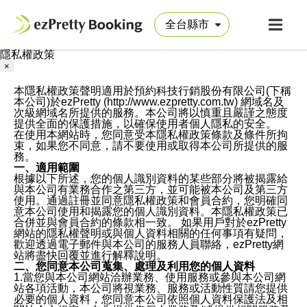
隱私權政策
×
本隱私權政策聲明適用於預約科技行銷股份有限公司(下稱
本公司)於ezPretty (http://www.ezpretty.com.tw) 網域名及
次級網域名所提供的服務。本公司將以慎重且嚴謹之態度
提供全面的保護措施，以確保使用者個人隱私的安全。
在使用本網站時，您同意受本隱私權政策條款及條件所拘
束，如果您不同意，請不要使用或取得本公司所提供的服
務。
一、適用範圍
根據以下所述，您的個人識別資料的某些部分將被揭露給
與本公司有業務合作之第三方，並可能被本公司及第三方
使用。通過註冊並同意隱私權政策和會員合約，您明確同
意本公司使用和揭露您的個人識別資料。本隱私權政策已
合併並與會員合約的條款相一致。 如果用戶對於ezPretty
網站的隱私權聲明或與個人資料相關的任何事項有疑問，
歡迎透過電子郵件與本公司的服務人員聯絡，ezPretty網
站將盡快回覆並進行解釋說明。
二、您同意本公司蒐集、處理及利用您的個人資料
1.當您與本公司網站洽辦業務、使用服務或參與本公司網
站各項活動，本公司將視業務、服務或活動性質請您提供
必要的個人資料，您同意本公司依照個人資料保護法及相