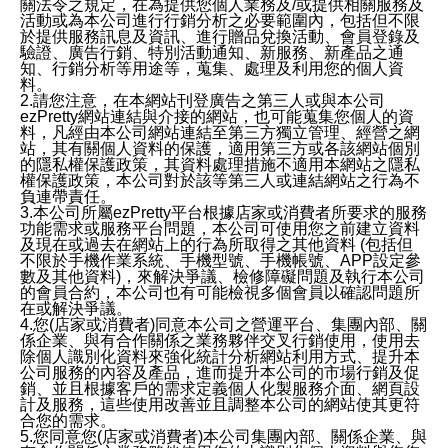
關法令之規定，在為提供您個人業務及/或提供相關服務及
活動或為本公司進行行銷分析之必要範圍內，包括但不限
於提供服務訊息及資訊、進行贈品兌換活動、會員登錄及
驗證、廣告行銷、特別活動通知、新服務、新產品之通
知、行銷分析等用途等，蒐集、處理及利用您的個人資
料。
2.請您注意，在本網站刊登廣告之第三人或與本公司
ezPretty網站連結與介接的網站，也可能蒐集您個人的資
料，凡經由本公司網站連結至第三方獨立管理、經營之網
站，其有關個人資料的保護，適用第三方或各該網站個別
的隱私權保護政策，其資料處理措施不適用本網站之隱私
權保護政策，本公司對於該等第三人或連結網站之行為不
負連帶責任。
3.本公司所屬ezPretty平台根據店家或消費者所要求的服務
功能需求或服務平台問題，本公司可使用您之前建立資料
及現在或過去在網站上的行為所取得之其他資料 (包括但
不限於手機作業系統、手機型號、手機帳號、APP設定參
數及其他資料)，來解決爭議、檢修障礙問題及執行本公司
的會員合約，本公司也有可能檢視多個會員以確認問題所
在或解決爭議。
4.您(店家或消費者)同意本公司之營運平台、集團內部、關
係企業、與有合作關係之業務夥伴交叉行銷使用，使用去
除個人識別化資料來強化統計分析網站利用方式、提升本
公司服務的內容及產品，進而提升本公司的市場行銷及促
銷、並且根據客戶的需求定義個人化製服務介面、網頁設
計及服務，這些使用改善並且調整本公司的網站使其更符
合您的需求。
5.您同意您(店家或消費者)本公司集團內部、關係企業、與