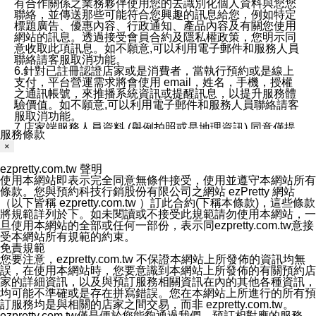
有合作關係之業務夥伴使用您的去識別化個人資料與您您
聯絡，並傳送那些可能符合您興趣的訊息給您，例如特定
標題廣告、優惠內容、行政通知、產品內容及有關您使用
網站的訊息。透過接受會員合約及隱私權政策，您明示同
意收取此項訊息。如不願意,可以利用電子郵件和服務人員
聯絡請客服取消功能。
6.針對已註冊認證店家或是消費者，當執行預約或是線上
支付，平台營運需求將會使用 email，姓名，手機，授權
之通訊帳號，來推播系統資訊或提醒訊息，以提升服務體
驗價值。如不願意,可以利用電子郵件和服務人員聯絡請客
服取消功能。
7.店家端服務人員資料 (舉例拍照或是地理資訊) 同意僅提
服務條款
供所屬店家管理人員可以使用消費者的作品集資料和員工
×
打卡個人圖像行為。本公司及ezPretty平台不會做任何使
用。
ezpretty.com.tw 聲明
三、本公司對您個人資料的揭露
使用本網站即表示完全同意無條件接受，使用並遵守本網站所有
1.基於現有服務平台的監管環境，預約科技保證不會揭露
條款。您與預約科技行銷股份有限公司之網站 ezPretty 網站
任何店家的營運資訊，且預約科技和店家均不能洩露消費
（以下皆稱 ezpretty.com.tw ）訂此合約(下稱本條款)，這些條款
者的個人資料。然而，在某些情況下，本公司可能會因受
將規範詳列於下。如未閱讀或不接受此規範請勿使用本網站，一
政府要求或法律規定，而被迫向政府或第三方提供資料。
旦使用本網站的全部或任何一部份，表示同ezpretty.com.tw意接
第三方也可能非法地攔截或存取傳輸的私人通訊，或會員
受本網站所有規範的約束。
可能濫用或誤用從本公司網站獲得的您的資料。因此，儘
免責規範
管本公司使用企業標準的保護措施來保護您的隱私，本公
您要注意，ezpretty.com.tw 不保證本網站上所發佈的資訊均無
司並未承諾您的個人識別資料或私人通訊將永遠保密。
誤，在使用本網站時，您要意識到本網站上所發佈的有關預約店
2.根據本公司的政策，本公司不會將涉及您的個人識別資
家的詳細資訊，以及與預訂服務相關資訊在內的其他各種資訊，
料出租或出售給第三方。
均可能不準確或是存在拼寫錯誤。您在本網站上所進行的所有預
3. 本公司、所屬集團、關係企業或與其合作行銷之第三方
訂服務均是與相關的店家之間交易，而非 ezpretty.com.tw。
業務合作公司會在您同意之情形下，始得利用您的個人資
ezpretty.com.tw僅是便於您能夠通過我們，預訂相對應的服務。