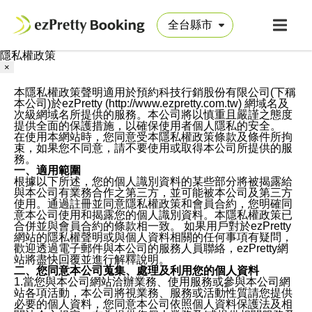
隱私權政策
×
本隱私權政策聲明適用於預約科技行銷股份有限公司(下稱
本公司)於ezPretty (http://www.ezpretty.com.tw) 網域名及
次級網域名所提供的服務。本公司將以慎重且嚴謹之態度
提供全面的保護措施，以確保使用者個人隱私的安全。
在使用本網站時，您同意受本隱私權政策條款及條件所拘
束，如果您不同意，請不要使用或取得本公司所提供的服
務。
一、適用範圍
根據以下所述，您的個人識別資料的某些部分將被揭露給
與本公司有業務合作之第三方，並可能被本公司及第三方
使用。通過註冊並同意隱私權政策和會員合約，您明確同
意本公司使用和揭露您的個人識別資料。本隱私權政策已
合併並與會員合約的條款相一致。 如果用戶對於ezPretty
網站的隱私權聲明或與個人資料相關的任何事項有疑問，
歡迎透過電子郵件與本公司的服務人員聯絡，ezPretty網
站將盡快回覆並進行解釋說明。
二、您同意本公司蒐集、處理及利用您的個人資料
1.當您與本公司網站洽辦業務、使用服務或參與本公司網
站各項活動，本公司將視業務、服務或活動性質請您提供
必要的個人資料，您同意本公司依照個人資料保護法及相