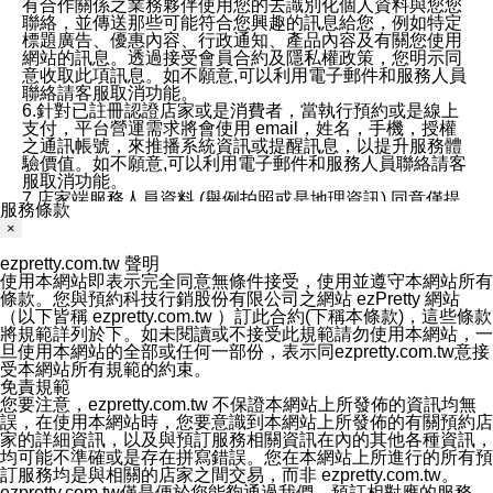
有合作關係之業務夥伴使用您的去識別化個人資料與您您
聯絡，並傳送那些可能符合您興趣的訊息給您，例如特定
標題廣告、優惠內容、行政通知、產品內容及有關您使用
網站的訊息。透過接受會員合約及隱私權政策，您明示同
意收取此項訊息。如不願意,可以利用電子郵件和服務人員
聯絡請客服取消功能。
6.針對已註冊認證店家或是消費者，當執行預約或是線上
支付，平台營運需求將會使用 email，姓名，手機，授權
之通訊帳號，來推播系統資訊或提醒訊息，以提升服務體
驗價值。如不願意,可以利用電子郵件和服務人員聯絡請客
服取消功能。
7.店家端服務人員資料 (舉例拍照或是地理資訊) 同意僅提
服務條款
供所屬店家管理人員可以使用消費者的作品集資料和員工
×
打卡個人圖像行為。本公司及ezPretty平台不會做任何使
用。
ezpretty.com.tw 聲明
三、本公司對您個人資料的揭露
使用本網站即表示完全同意無條件接受，使用並遵守本網站所有
1.基於現有服務平台的監管環境，預約科技保證不會揭露
條款。您與預約科技行銷股份有限公司之網站 ezPretty 網站
任何店家的營運資訊，且預約科技和店家均不能洩露消費
（以下皆稱 ezpretty.com.tw ）訂此合約(下稱本條款)，這些條款
者的個人資料。然而，在某些情況下，本公司可能會因受
將規範詳列於下。如未閱讀或不接受此規範請勿使用本網站，一
政府要求或法律規定，而被迫向政府或第三方提供資料。
旦使用本網站的全部或任何一部份，表示同ezpretty.com.tw意接
第三方也可能非法地攔截或存取傳輸的私人通訊，或會員
受本網站所有規範的約束。
可能濫用或誤用從本公司網站獲得的您的資料。因此，儘
免責規範
管本公司使用企業標準的保護措施來保護您的隱私，本公
您要注意，ezpretty.com.tw 不保證本網站上所發佈的資訊均無
司並未承諾您的個人識別資料或私人通訊將永遠保密。
誤，在使用本網站時，您要意識到本網站上所發佈的有關預約店
2.根據本公司的政策，本公司不會將涉及您的個人識別資
家的詳細資訊，以及與預訂服務相關資訊在內的其他各種資訊，
料出租或出售給第三方。
均可能不準確或是存在拼寫錯誤。您在本網站上所進行的所有預
3. 本公司、所屬集團、關係企業或與其合作行銷之第三方
訂服務均是與相關的店家之間交易，而非 ezpretty.com.tw。
業務合作公司會在您同意之情形下，始得利用您的個人資
ezpretty.com.tw僅是便於您能夠通過我們，預訂相對應的服務。