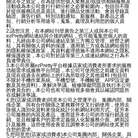
關法令之規定，在為提供您個人業務及/或提供相關服務及
活動或為本公司進行行銷分析之必要範圍內，包括但不限
於提供服務訊息及資訊、進行贈品兌換活動、會員登錄及
驗證、廣告行銷、特別活動通知、新服務、新產品之通
知、行銷分析等用途等，蒐集、處理及利用您的個人資
料。
2.請您注意，在本網站刊登廣告之第三人或與本公司
ezPretty網站連結與介接的網站，也可能蒐集您個人的資
料，凡經由本公司網站連結至第三方獨立管理、經營之網
站，其有關個人資料的保護，適用第三方或各該網站個別
的隱私權保護政策，其資料處理措施不適用本網站之隱私
權保護政策，本公司對於該等第三人或連結網站之行為不
負連帶責任。
3.本公司所屬ezPretty平台根據店家或消費者所要求的服務
功能需求或服務平台問題，本公司可使用您之前建立資料
及現在或過去在網站上的行為所取得之其他資料 (包括但
不限於手機作業系統、手機型號、手機帳號、APP設定參
數及其他資料)，來解決爭議、檢修障礙問題及執行本公司
的會員合約，本公司也有可能檢視多個會員以確認問題所
在或解決爭議。
4.您(店家或消費者)同意本公司之營運平台、集團內部、關
係企業、與有合作關係之業務夥伴交叉行銷使用，使用去
除個人識別化資料來強化統計分析網站利用方式、提升本
公司服務的內容及產品，進而提升本公司的市場行銷及促
銷、並且根據客戶的需求定義個人化製服務介面、網頁設
計及服務，這些使用改善並且調整本公司的網站使其更符
合您的需求。
5.您同意您(店家或消費者)本公司集團內部、關係企業、與