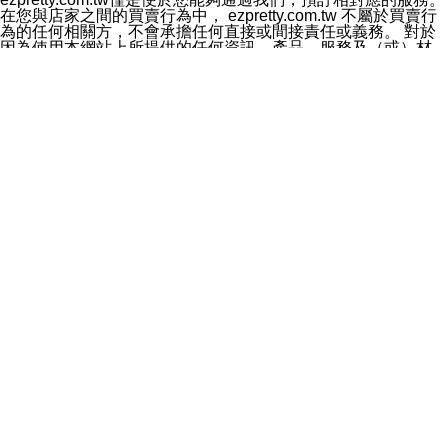
料於行銷活動資訊、商品訊息或新服務等相關行銷，且於
在您與店家之間的買賣行為中， ezpretty.com.tw 不屬於買賣行
首次行銷時，將提供您表示拒絕行銷之方式，本公司不會
為的任何相關方，不會承擔任何直接或間接責任或義務。 對於
向您索取相關費用。如您拒絕接受行銷服務或嗣後欲拒絕
因為使用本網站上所提供的任何資訊、產品、服務及（或）材
時，均可隨時通知本公司，本公司、所屬集團、關係企業
料，而產生或導致的任何損失或損害，ezpretty.com.tw 及其管
或與其合作行銷之第三方業務合作公司或第三方業務合作
理人員、員工或代表人均對此不承擔任何責任。 儘管
公司將立即停止利用您的個人資料行銷。
ezpretty.com.tw 已經盡了適當努力確保本網站上所列的服務符
四、個人資料利用之期間、地區、對象及方式如下
合合理的標準，仍不得將本網站內所列出的任何服務視為
1.期間：您同意於本公司存續期間或依法令之資料保存期
ezpretty.com.tw 推薦的服務，或是認為其代表該服務將會適用
間內，以及您的個人資料蒐集之目的消失或期限屆滿時，
於該用戶。如果該服務不適用於您，ezpretty.com.tw 將對此不
本公司得繼續保存、處理或利用您的個人資料。
承擔任何責任。
2.地區：就中華民國領域內。
網站使用者的守法義務及承諾
3.對象：本公司所屬公司(本公司)及其分公司、本公司之關
本條款構成您與 ezPretty 間之有效契約。 本條款中如有一部無
係企業、其他與本公司有業務往來或合作之機構。
效時，不影響其他條款之效力。 本條款如有未盡之處，雙方均
4.方式：以電話、簡訊、電子郵件、紙本或其他合於當時
應依誠實信用、平等互惠原則，共商解決之道。
科技之適當方式作個人資料之利用，(包括任何依法得利用
年齡和責任
之方式，但不限於使用於本網站或與外部合作之行銷)並於
你向 ezpretty.com.tw您確認您已經達到使用本網站的合法年
法令容許之範圍內，為行銷建檔、揭露、轉介或交互運用
齡。可以針對您在使用本網站時產生的任何責任，形成有約束力
予本公司及其合作對象。
的法律責任。您理解使用本網站時及他人使用您的登錄資訊使用
五、個人資料之類別
本網站時所產生的交易責任。
本聲明所指之個人資料類別如下:
網站連結
1.您提供之資料，包括您的姓名、性別、連絡方式(包括但
本網站可能包含有通往ezpretty.com.tw以外的其他方所運營網站
不限於電話、E-MAIL及地址等)、服務單位、職稱、為完
的超連結。此類超連結僅提供用於參考。此類網站不是由
成收款或付款所需之資料、IＰ位址、及其他得以直接或間
ezpretty.com.tw 控制，我們對其內容不承擔任何責任。在本網
接識別使用者身分之個人資料，及執行職務或業務之必要
站上加入通往此類網站的超連結，並非暗示我們贊同此類網站上
範圍內所需蒐集、處理及利用的個人資料。
的材料或是與其經營人之間存在任何聯繫。
2.為提升服務品質，本公司會依照所提供服務之性質，記
智慧財產權聲明
錄使用者的IP位址、以及在本公司內的瀏覽活動(例如，使
本網站上的所有資訊、內容、圖片、文字、聲音、圖像22、按
用者所使用的軟硬體、所點選的網頁)等資料，但是這些資
鈕、商標、服務標章及商品名稱均受中華民國國家法律及國際條