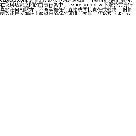
料於行銷活動資訊、商品訊息或新服務等相關行銷，且於
在您與店家之間的買賣行為中， ezpretty.com.tw 不屬於買賣行
首次行銷時，將提供您表示拒絕行銷之方式，本公司不會
為的任何相關方，不會承擔任何直接或間接責任或義務。 對於
向您索取相關費用。如您拒絕接受行銷服務或嗣後欲拒絕
因為使用本網站上所提供的任何資訊、產品、服務及（或）材
時，均可隨時通知本公司，本公司、所屬集團、關係企業
料，而產生或導致的任何損失或損害，ezpretty.com.tw 及其管
或與其合作行銷之第三方業務合作公司或第三方業務合作
理人員、員工或代表人均對此不承擔任何責任。 儘管
公司將立即停止利用您的個人資料行銷。
ezpretty.com.tw 已經盡了適當努力確保本網站上所列的服務符
四、個人資料利用之期間、地區、對象及方式如下
合合理的標準，仍不得將本網站內所列出的任何服務視為
1.期間：您同意於本公司存續期間或依法令之資料保存期
ezpretty.com.tw 推薦的服務，或是認為其代表該服務將會適用
間內，以及您的個人資料蒐集之目的消失或期限屆滿時，
於該用戶。如果該服務不適用於您，ezpretty.com.tw 將對此不
本公司得繼續保存、處理或利用您的個人資料。
承擔任何責任。
2.地區：就中華民國領域內。
網站使用者的守法義務及承諾
3.對象：本公司所屬公司(本公司)及其分公司、本公司之關
本條款構成您與 ezPretty 間之有效契約。 本條款中如有一部無
係企業、其他與本公司有業務往來或合作之機構。
效時，不影響其他條款之效力。 本條款如有未盡之處，雙方均
4.方式：以電話、簡訊、電子郵件、紙本或其他合於當時
應依誠實信用、平等互惠原則，共商解決之道。
科技之適當方式作個人資料之利用，(包括任何依法得利用
年齡和責任
之方式，但不限於使用於本網站或與外部合作之行銷)並於
你向 ezpretty.com.tw您確認您已經達到使用本網站的合法年
法令容許之範圍內，為行銷建檔、揭露、轉介或交互運用
齡。可以針對您在使用本網站時產生的任何責任，形成有約束力
予本公司及其合作對象。
的法律責任。您理解使用本網站時及他人使用您的登錄資訊使用
五、個人資料之類別
本網站時所產生的交易責任。
本聲明所指之個人資料類別如下:
網站連結
1.您提供之資料，包括您的姓名、性別、連絡方式(包括但
本網站可能包含有通往ezpretty.com.tw以外的其他方所運營網站
不限於電話、E-MAIL及地址等)、服務單位、職稱、為完
的超連結。此類超連結僅提供用於參考。此類網站不是由
成收款或付款所需之資料、IＰ位址、及其他得以直接或間
ezpretty.com.tw 控制，我們對其內容不承擔任何責任。在本網
接識別使用者身分之個人資料，及執行職務或業務之必要
站上加入通往此類網站的超連結，並非暗示我們贊同此類網站上
範圍內所需蒐集、處理及利用的個人資料。
的材料或是與其經營人之間存在任何聯繫。
2.為提升服務品質，本公司會依照所提供服務之性質，記
智慧財產權聲明
錄使用者的IP位址、以及在本公司內的瀏覽活動(例如，使
本網站上的所有資訊、內容、圖片、文字、聲音、圖像22、按
用者所使用的軟硬體、所點選的網頁)等資料，但是這些資
鈕、商標、服務標章及商品名稱均受中華民國國家法律及國際條