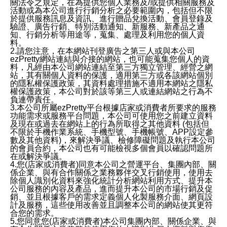
關法令之規定，在為提供您個人業務及/或提供相關服務及
活動或為本公司進行行銷分析之必要範圍內，包括但不限
於提供服務訊息及資訊、進行贈品兌換活動、會員登錄及
驗證、廣告行銷、特別活動通知、新服務、新產品之通
知、行銷分析等用途等，蒐集、處理及利用您的個人資
料。
2.請您注意，在本網站刊登廣告之第三人或與本公司
ezPretty網站連結與介接的網站，也可能蒐集您個人的資
料，凡經由本公司網站連結至第三方獨立管理、經營之網
站，其有關個人資料的保護，適用第三方或各該網站個別
的隱私權保護政策，其資料處理措施不適用本網站之隱私
權保護政策，本公司對於該等第三人或連結網站之行為不
負連帶責任。
3.本公司所屬ezPretty平台根據店家或消費者所要求的服務
功能需求或服務平台問題，本公司可使用您之前建立資料
及現在或過去在網站上的行為所取得之其他資料 (包括但
不限於手機作業系統、手機型號、手機帳號、APP設定參
數及其他資料)，來解決爭議、檢修障礙問題及執行本公司
的會員合約，本公司也有可能檢視多個會員以確認問題所
在或解決爭議。
4.您(店家或消費者)同意本公司之營運平台、集團內部、關
係企業、與有合作關係之業務夥伴交叉行銷使用，使用去
除個人識別化資料來強化統計分析網站利用方式、提升本
公司服務的內容及產品，進而提升本公司的市場行銷及促
銷、並且根據客戶的需求定義個人化製服務介面、網頁設
計及服務，這些使用改善並且調整本公司的網站使其更符
合您的需求。
5.您同意您(店家或消費者)本公司集團內部、關係企業、與