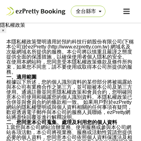
隱私權政策
×
本隱私權政策聲明適用於預約科技行銷股份有限公司(下稱
本公司)於ezPretty (http://www.ezpretty.com.tw) 網域名及
次級網域名所提供的服務。本公司將以慎重且嚴謹之態度
提供全面的保護措施，以確保使用者個人隱私的安全。
在使用本網站時，您同意受本隱私權政策條款及條件所拘
束，如果您不同意，請不要使用或取得本公司所提供的服
務。
一、適用範圍
根據以下所述，您的個人識別資料的某些部分將被揭露給
與本公司有業務合作之第三方，並可能被本公司及第三方
使用。通過註冊並同意隱私權政策和會員合約，您明確同
意本公司使用和揭露您的個人識別資料。本隱私權政策已
合併並與會員合約的條款相一致。 如果用戶對於ezPretty
網站的隱私權聲明或與個人資料相關的任何事項有疑問，
歡迎透過電子郵件與本公司的服務人員聯絡，ezPretty網
站將盡快回覆並進行解釋說明。
二、您同意本公司蒐集、處理及利用您的個人資料
1.當您與本公司網站洽辦業務、使用服務或參與本公司網
站各項活動，本公司將視業務、服務或活動性質請您提供
必要的個人資料，您同意本公司依照個人資料保護法及相