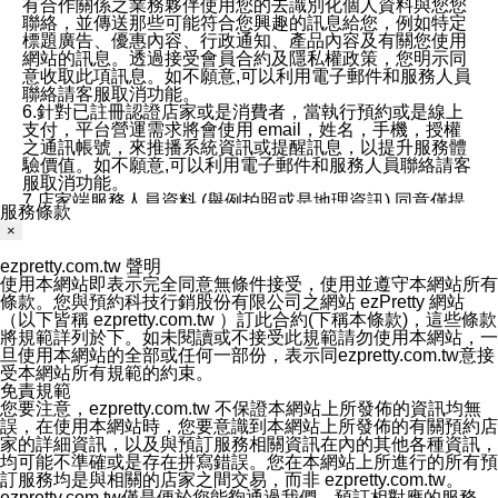
有合作關係之業務夥伴使用您的去識別化個人資料與您您
聯絡，並傳送那些可能符合您興趣的訊息給您，例如特定
標題廣告、優惠內容、行政通知、產品內容及有關您使用
網站的訊息。透過接受會員合約及隱私權政策，您明示同
意收取此項訊息。如不願意,可以利用電子郵件和服務人員
聯絡請客服取消功能。
6.針對已註冊認證店家或是消費者，當執行預約或是線上
支付，平台營運需求將會使用 email，姓名，手機，授權
之通訊帳號，來推播系統資訊或提醒訊息，以提升服務體
驗價值。如不願意,可以利用電子郵件和服務人員聯絡請客
服取消功能。
7.店家端服務人員資料 (舉例拍照或是地理資訊) 同意僅提
服務條款
供所屬店家管理人員可以使用消費者的作品集資料和員工
×
打卡個人圖像行為。本公司及ezPretty平台不會做任何使
用。
ezpretty.com.tw 聲明
三、本公司對您個人資料的揭露
使用本網站即表示完全同意無條件接受，使用並遵守本網站所有
1.基於現有服務平台的監管環境，預約科技保證不會揭露
條款。您與預約科技行銷股份有限公司之網站 ezPretty 網站
任何店家的營運資訊，且預約科技和店家均不能洩露消費
（以下皆稱 ezpretty.com.tw ）訂此合約(下稱本條款)，這些條款
者的個人資料。然而，在某些情況下，本公司可能會因受
將規範詳列於下。如未閱讀或不接受此規範請勿使用本網站，一
政府要求或法律規定，而被迫向政府或第三方提供資料。
旦使用本網站的全部或任何一部份，表示同ezpretty.com.tw意接
第三方也可能非法地攔截或存取傳輸的私人通訊，或會員
受本網站所有規範的約束。
可能濫用或誤用從本公司網站獲得的您的資料。因此，儘
免責規範
管本公司使用企業標準的保護措施來保護您的隱私，本公
您要注意，ezpretty.com.tw 不保證本網站上所發佈的資訊均無
司並未承諾您的個人識別資料或私人通訊將永遠保密。
誤，在使用本網站時，您要意識到本網站上所發佈的有關預約店
2.根據本公司的政策，本公司不會將涉及您的個人識別資
家的詳細資訊，以及與預訂服務相關資訊在內的其他各種資訊，
料出租或出售給第三方。
均可能不準確或是存在拼寫錯誤。您在本網站上所進行的所有預
3. 本公司、所屬集團、關係企業或與其合作行銷之第三方
訂服務均是與相關的店家之間交易，而非 ezpretty.com.tw。
業務合作公司會在您同意之情形下，始得利用您的個人資
ezpretty.com.tw僅是便於您能夠通過我們，預訂相對應的服務。