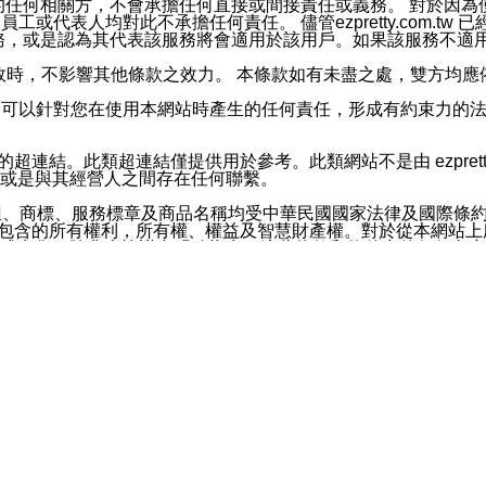
屬於買賣行為的任何相關方，不會承擔任何直接或間接責任或義務。 
人員、員工或代表人均對此不承擔任何責任。 儘管ezpretty.co
薦的服務，或是認為其代表該服務將會適用於該用戶。如果該服務不適用於您，
有一部無效時，不影響其他條款之效力。 本條款如有未盡之處，雙方
的合法年齡。可以針對您在使用本網站時產生的任何責任，形成有約束
官方帳號或認證官方帳號的通知型訊息。
網站的超連結。此類超連結僅提供用於參考。此類網站不是由 ezpret
或是與其經營人之間存在任何聯繫。
鈕、商標、服務標章及商品名稱均受中華民國國家法律及國際條
這些素材中所包含的所有權利，所有權、權益及智慧財產權。對於從本
或出售。除非本協議中明確指出，這些條款和條件中的任何內容
或任何協力廠商的業主權益中規定的任何權利的推斷結果。 如有任何人
其分公司、所屬機構、管理人員、代理人及其他合作夥伴和員工遭受的
構、管理人員、代理人及其他合作夥伴和員工不受損失。
依賴本網站上所提供的資訊、產品、服務或素材或通過使用本網
etty.com.tw提供電信及網路服務的提供商不會因您使用或不能使
etty.com.tw 不聲明、保證或承諾本網站或支持該網站的
影響本網站任何部分正常運行，且超出ezpretty.com.t
com.tw 不承擔任何責任。 在適用法律許可的最大範圍內，所
諾，其中包括但不僅限於其精確性、完整性或適銷性、品質或適用於特
些條款或是這些條款相關的權利。這些條款中使用的標題僅為了
款之內容及本網站上內容而不另行通知，同時，不對您、其他任何用戶