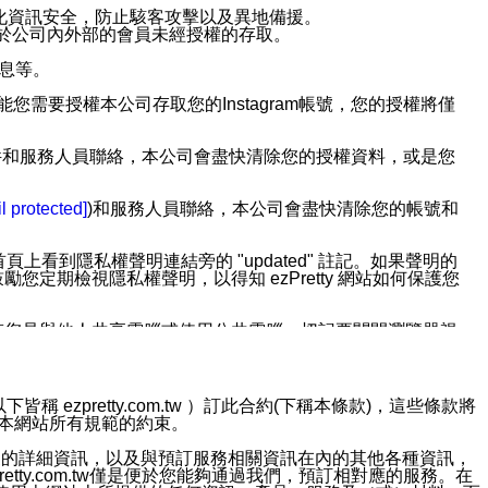
強化資訊安全，防止駭客攻擊以及異地備援。
免於公司內外部的會員未經授權的存取。
訊息等。
用此功能您需要授權本公司存取您的Instagram帳號，您的授權將僅
透過電子郵件和服務人員聯絡，本公司會盡快清除您的授權資料，或是您
。
l protected]
)和服務人員聯絡，本公司會盡快清除您的帳號和
上看到隱私權聲明連結旁的 "updated" 註記。如果聲明的
期檢視隱私權聲明，以得知 ezPretty 網站如何保護您
若您是與他人共享電腦或使用公共電腦，切記要關閉瀏覽器視
依照該資料或電子郵件所指示之方法、說明或功能連結，隨時
ezpretty.com.tw ）訂此合約(下稱本條款)，這些條款將
接受本網站所有規範的約束。
者，將可收到通知型訊息。
約店家的詳細資訊，以及與預訂服務相關資訊在內的其他各種資訊，
etty.com.tw僅是便於您能夠通過我們，預訂相對應的服務。在