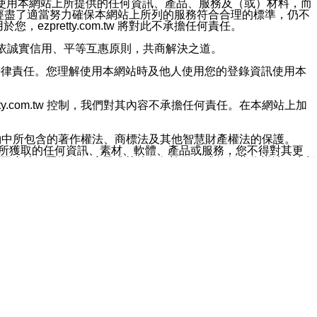
對於因為使用本網站上所提供的任何資訊、產品、服務及（或）材料，而
m.tw 已經盡了適當努力確保本網站上所列的服務符合合理的標準，仍不
ezpretty.com.tw 將對此不承擔任何責任。
均應依誠實信用、平等互惠原則，共商解決之道。
力的法律責任。您理解使用本網站時及他人使用您的登錄資訊使用本
ty.com.tw 控制，我們對其內容不承擔任何責任。在本網站上加
約中所包含的著作權法、商標法及其他智慧財產權法的保護。
網站上所獲取的任何資訊、素材、軟體、產品或服務，您不得對其更
不應被解釋為任何暗示或其他任何許可，或任何著作權法、商標
違反此規定，我們將追究其法律責任。
任何損失、責任及協力廠商的任何索賠或要求（包括律師費），將由
站而獲取到的資訊，而導致您遭受的任何風險或損失，將由您自
用本網站而造成的任何損失負責，同時，您會在此放棄有關此損失的所有及
伺服器不會發生缺陷，其中包括但不僅限於病毒或其他有害元素。對於
w 控制範圍的任何病毒感染、BUG、篡改、技術故障、錯誤、遺
有明示、暗示或法定及其他聲明、保證和條款均予以最大限度的排除，
定目的等。 ezpretty.com.tw 不能持續或在某階段
方便目的，其不應影響這些條款的範圍或意義，或是產生其他的
或任何協力廠商承擔任何責任。 在每次訪問網站時，您應檢查一下這