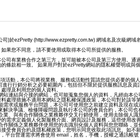
retty (http://www.ezpretty.com.tw) 網
，如果您不同意，請不要使用或取得本公司所提供的服務。
本公司有業務合作之第三方，並可能被本公司及第三方使用。通
條款相一致。 如果用戶對於ezPretty網站的隱私權聲明或
各項活動，本公司將視業務、服務或活動性質請您提供必要的個
公司進行行銷分析之必要範圍內，包括但不限於提供服務訊息及資
、處理及利用您的個人資料。
etty網站連結與介接的網站，也可能蒐集您個人的資料，凡經由
資料處理措施不適用本網站之隱私權保護政策，本公司對於該等
服務功能需求或服務平台問題，本公司可使用您之前建立資料及現在
，來解決爭議、檢修障礙問題及執行本公司的會員合約，本公司
關係企業、與有合作關係之業務夥伴交叉行銷使用，使用去除個人
戶的需求定義個人化製服務介面、網頁設計及服務，這些使用改
與有合作關係之業務夥伴使用您的去識別化個人資料與您您聯絡，
接受會員合約及隱私權政策，您明示同意收取此項訊息。如不願
，平台營運需求將會使用 email，姓名，手機，授權之通訊