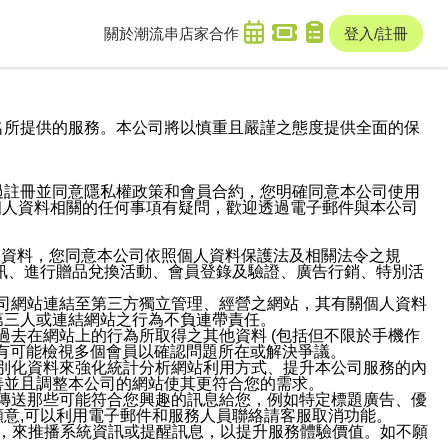
關於潮流串
店家合作
登入/註冊
域名及次級網域名所提供的服務。本公司將以慎重且嚴謹之態度提供全面的保
過註冊並同意隱私權政策和會員合約，您明確同意本公司使用
與個人資料相關的任何事項有疑問，歡迎透過電子郵件與本公司
人資料，您同意本公司依照個人資料保護法及相關法令之規
訊、進行贈品兌換活動、會員登錄及驗證、廣告行銷、特別活
本公司網站連結至第三方獨立管理、經營之網站，其有關個人資料
第三人或連結網站之行為不負連帶責任。
或過去在網站上的行為所取得之其他資料 (包括但不限於手機作
也有可能檢視多個會員以確認問題所在或解決爭議。
識別化資料來強化統計分析網站利用方式、提升本公司服務的內
善並且調整本公司的網站使其更符合您的需求。
並傳送那些可能符合您興趣的訊息給您，例如特定標題廣告、優
意,可以利用電子郵件和服務人員聯絡請客服取消功能。
帳號，來推播系統資訊或提醒訊息，以提升服務體驗價值。如不願