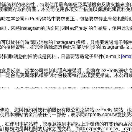
您個人辨認資料的秘密性，特別使用最高等級亞馬遜機房及防火牆來
失及未經授權而存取的資產，本公司使用多項安全措施以保護此類資料
在本公司ezPretty網站中要求更正，包括要求停止寄發相關
步功能，來將Instagram的貼文同步到 ezPretty 的作品集，使
步功能，您可以於任何時間取消您的 Instagram 授權，只需要
授權資料，並完全清除您透過此功能所同步的Instagram貼文
時間取消您的帳號或是資料，只需要透過電子郵件( e-mail:
[emai
應。當本公司更新此隱私權聲明，您將在 ezPretty網站 首頁
定會先更新隱私權聲明才會接著執行該項變更措施。本公司鼓勵您定
任何人。在您完成個人化服務之使用後，請務必記得登出帳號。
區。
並傳送或宣傳本網站各項服務之資料或電子郵件供您參考。您能
預約科技行銷股份有限公司之網站 ezPretty 網站 （以下皆稱 
網站的全部或任何一部份，表示同ezpretty.com.tw意
入本公司/本服務好友，您仍可接收到通知型訊息。
限，以廣告或其他目的的訊息皆不會被傳送。滿足以下三個條件
的資訊均無誤，在使用本網站時，您要意識到本網站上所發佈的有關預
號碼比對相符。
相關的店家之間交易，而非 ezpretty.com.tw。 ezpr
息。