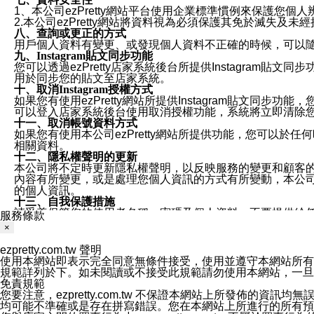
1、本公司ezPretty網站平台使用企業標準慣例來保護
2.本公司ezPretty網站將資料視為必須保護其免於滅
八、查詢或更正的方式
用戶個人資料有變更、或發現個人資料不正確的時候，可以隨時
九、Instagram貼文同步功能
您可以透過ezPretty店家系統後台所提供Instagram貼文同
用於同步您的貼文至店家系統。
十、取消Instagram授權方式
如果您有使用ezPretty網站所提供Instagram貼文同
可以登入店家系統後台使用取消授權功能，系統將立即清除您的
十一、取消帳號資料方式
如果您有使用本公司ezPretty網站所提供功能，您可以於任何
相關資料。
十二、隱私權聲明的更新
本公司將不定時更新隱私權聲明，以反映服務的變更和顧客的意見反
內容有所變更，或是處理您個人資訊的方式有所變動，本公司一
的個人資訊。
十三、自我保護措施
請妥善保管您的使用者名稱、密碼及個人資料，不要提供給
服務條款
窗，以防止他人讀取您的個人資料、信件或進入所機關管理
×
十四、傳送宣傳本站資訊或電子郵件之政策
您同意本公司網站，透過您所提供的郵件地址與您取得聯絡
ezpretty.com.tw 聲明
停止接收這些資料或電子郵件。
使用本網站即表示完全同意無條件接受，使用並遵守本網站所有條款。您與
十五、訊息通知
規範詳列於下。如未閱讀或不接受此規範請勿使用本網站，一旦使用本
本公司/本服務將以通知型訊息傳送重要訊息給您。即使未加
免責規範
本公司/本服務傳送之通知型訊息以對您有效且重要的訊息為
您要注意，ezpretty.com.tw 不保證本網站上所發佈
1.LINE 帳號設定的電話號碼與本公司/本服務所傳來的電話
均可能不準確或是存在拼寫錯誤。您在本網站上所進行的所有預訂服務均是與
2.該 LINE 帳號已在 LINE APP 設定中，同意接收通知型訊