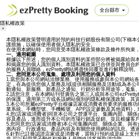
隱私權政策
×
本隱私權政策聲明適用於預約科技行銷股份有限公司(下稱本公司)於ezP
護措施，以確保使用者個人隱私的安全。
在使用本網站時，您同意受本隱私權政策條款及條件所拘束
一、適用範圍
根據以下所述，您的個人識別資料的某些部分將被揭露給與
和揭露您的個人識別資料。本隱私權政策已合併並與會員合約的
的服務人員聯絡，ezPretty網站將盡快回覆並進行解釋說明。
二、您同意本公司蒐集、處理及利用您的個人資料
1.當您與本公司網站洽辦業務、使用服務或參與本公司網站
定，在為提供您個人業務及/或提供相關服務及活動或為本
動通知、新服務、新產品之通知、行銷分析等用途等，蒐集
2.請您注意，在本網站刊登廣告之第三人或與本公司ezPr
的保護，適用第三方或各該網站個別的隱私權保護政策，其
3.本公司所屬ezPretty平台根據店家或消費者所要求的
業系統、手機型號、手機帳號、APP設定參數及其他資料)
4.您(店家或消費者)同意本公司之營運平台、集團內部、
容及產品，進而提升本公司的市場行銷及促銷、並且根據客
5.您同意您(店家或消費者)本公司集團內部、關係企業、
惠內容、行政通知、產品內容及有關您使用網站的訊息。透過
6.針對已註冊認證店家或是消費者，當執行預約或是線上支付
意,可以利用電子郵件和服務人員聯絡請客服取消功能。