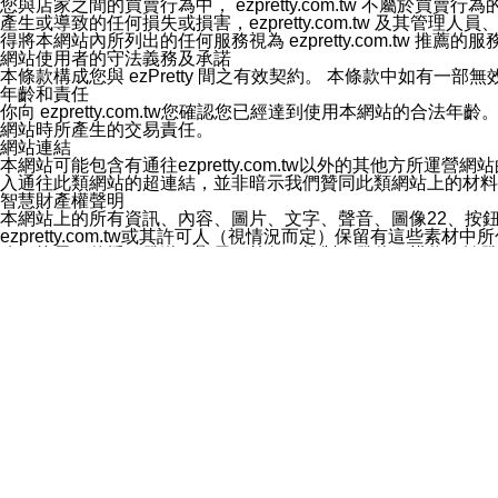
您與店家之間的買賣行為中， ezpretty.com.tw 不
3.LINE 帳號未封鎖傳送訊息之 LINE 官方帳號。
產生或導致的任何損失或損害，ezpretty.com.tw 及其管理
欲變更通知型訊息的設定，操作如下：
得將本網站內所列出的任何服務視為 ezpretty.com.tw 推
1.點選「主頁」＞「設定」
網站使用者的守法義務及承諾
2.點選「隱私設定」
本條款構成您與 ezPretty 間之有效契約。 本條款中如
3.點選「提供使用資料」
年齡和責任
4.點選「LINE通知型訊息」
你向 ezpretty.com.tw您確認您已經達到使用本網站
5.開關「接收LINE通知型訊息」
網站時所產生的交易責任。
❗️關閉「接收通知型訊息」後，將不會接收到來自任何企業
網站連結
本網站可能包含有通往ezpretty.com.tw以外的其他方所運營
入通往此類網站的超連結，並非暗示我們贊同此類網站上的材料
智慧財產權聲明
本網站上的所有資訊、內容、圖片、文字、聲音、圖像22、按
ezpretty.com.tw或其許可人（視情況而定）保留有
改、拷貝、傳播、發送、顯示、執行、複製、發佈、模仿、轉發
法或其他智慧財產權或 ezpretty.com.tw、其許可人
賠償
您同意因您使用本網站，而導致 ezpretty.com.tw、
您承擔賠償並保證 ezpretty.com.tw、其分公司、所屬機
免責聲明
您對本網站的所有使用均由您自擔風險。 因下載使用、參考或
己承擔全部責任。您同意 ezpretty.com.tw 及向ezpr
全部的索賠權利，無論是基於合約、侵權行為或其他依據。 ezpr
那些可損害或影響本網站管理、安全性、公正性和完整性，或是損害或
漏、中斷、刪除、缺陷、延遲或任何事件或事故，ezpretty.
其中包括但不僅限於有關本網站上服務、資訊及（或）聲明的保證或承
時間內對任一條款或多條條款的強制實施，不得將此視為放棄這
法律效應。 ezpretty.com.tw有權隨時變更本使用條