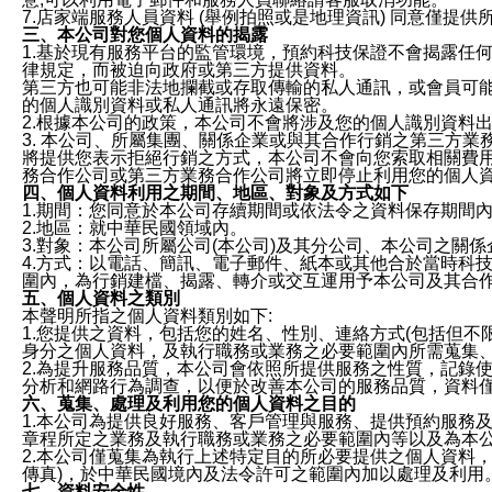
7.店家端服務人員資料 (舉例拍照或是地理資訊) 同意僅提
三、本公司對您個人資料的揭露
1.基於現有服務平台的監管環境，預約科技保證不會揭露任
律規定，而被迫向政府或第三方提供資料。
第三方也可能非法地攔截或存取傳輸的私人通訊，或會員可
的個人識別資料或私人通訊將永遠保密。
2.根據本公司的政策，本公司不會將涉及您的個人識別資料
3. 本公司、所屬集團、關係企業或與其合作行銷之第三方
將提供您表示拒絕行銷之方式，本公司不會向您索取相關費
務合作公司或第三方業務合作公司將立即停止利用您的個人
四、個人資料利用之期間、地區、對象及方式如下
1.期間：您同意於本公司存續期間或依法令之資料保存期間
2.地區：就中華民國領域內。
3.對象：本公司所屬公司(本公司)及其分公司、本公司之關
4.方式：以電話、簡訊、電子郵件、紙本或其他合於當時科
圍內，為行銷建檔、揭露、轉介或交互運用予本公司及其合
五、個人資料之類別
本聲明所指之個人資料類別如下:
1.您提供之資料，包括您的姓名、性別、連絡方式(包括但不
身分之個人資料，及執行職務或業務之必要範圍內所需蒐集
2.為提升服務品質，本公司會依照所提供服務之性質，記錄
分析和網路行為調查，以便於改善本公司的服務品質，資料
六、蒐集、處理及利用您的個人資料之目的
1.本公司為提供良好服務、客戶管理與服務、提供預約服務
章程所定之業務及執行職務或業務之必要範圍內等以及為本
2.本公司僅蒐集為執行上述特定目的所必要提供之個人資料
傳真)，於中華民國境內及法令許可之範圍內加以處理及利用
七、資料安全性