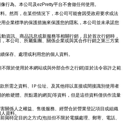
行為。本公司及ezPretty平台不會做任何使用。
資料。然而，在某些情況下，本公司可能會因受政府要求或法
使用企業標準的保護措施來保護您的隱私，本公司並未承諾您
活動資訊、商品訊息或新服務等相關行銷，且於首次行銷時，
司，本公司、所屬集團、關係企業或與其合作行銷之第三方業
繼續保存、處理或利用您的個人資料。
但不限於使用於本網站或與外部合作之行銷)並於法令容許之範
或付款所需之資料、IＰ位址、及其他得以直接或間接識別使用者
用的軟硬體、所點選的網頁)等資料，但是這些資料僅供作流量
利害關係人之權益、售後服務、經營合於營業登記項目或組織
個人資料。
前揭特定目的之方式(包括但不限於電腦處理、郵寄、電話、