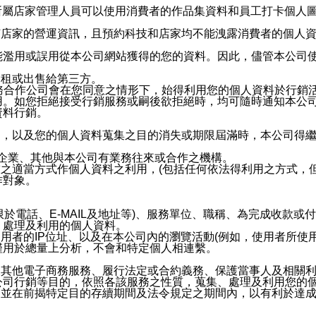
供所屬店家管理人員可以使用消費者的作品集資料和員工打卡個人圖像
何店家的營運資訊，且預約科技和店家均不能洩露消費者的個人
能濫用或誤用從本公司網站獲得的您的資料。因此，儘管本公司
出租或出售給第三方。
業務合作公司會在您同意之情形下，始得利用您的個人資料於行銷
用。如您拒絕接受行銷服務或嗣後欲拒絕時，均可隨時通知本公
資料行銷。
內，以及您的個人資料蒐集之目的消失或期限屆滿時，本公司得
係企業、其他與本公司有業務往來或合作之機構。
技之適當方式作個人資料之利用，(包括任何依法得利用之方式，
作對象。
限於電話、E-MAIL及地址等)、服務單位、職稱、為完成收款
、處理及利用的個人資料。
使用者的IP位址、以及在本公司內的瀏覽活動(例如，使用者所使
僅用於總量上分析，不會和特定個人相連繫。
及其他電子商務服務、履行法定或合約義務、保護當事人及相關
公司行銷等目的，依照各該服務之性質，蒐集、處理及利用您的
，並在前揭特定目的存續期間及法令規定之期間內，以有利於達成
。