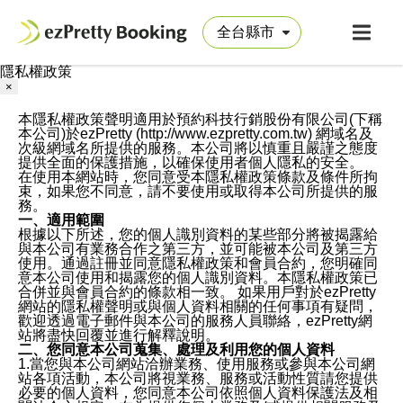
隱私權政策
×
本隱私權政策聲明適用於預約科技行銷股份有限公司(下稱
本公司)於ezPretty (http://www.ezpretty.com.tw) 網域名及
次級網域名所提供的服務。本公司將以慎重且嚴謹之態度
提供全面的保護措施，以確保使用者個人隱私的安全。
在使用本網站時，您同意受本隱私權政策條款及條件所拘
束，如果您不同意，請不要使用或取得本公司所提供的服
務。
一、適用範圍
根據以下所述，您的個人識別資料的某些部分將被揭露給
與本公司有業務合作之第三方，並可能被本公司及第三方
使用。通過註冊並同意隱私權政策和會員合約，您明確同
意本公司使用和揭露您的個人識別資料。本隱私權政策已
合併並與會員合約的條款相一致。 如果用戶對於ezPretty
網站的隱私權聲明或與個人資料相關的任何事項有疑問，
歡迎透過電子郵件與本公司的服務人員聯絡，ezPretty網
站將盡快回覆並進行解釋說明。
二、您同意本公司蒐集、處理及利用您的個人資料
1.當您與本公司網站洽辦業務、使用服務或參與本公司網
站各項活動，本公司將視業務、服務或活動性質請您提供
必要的個人資料，您同意本公司依照個人資料保護法及相