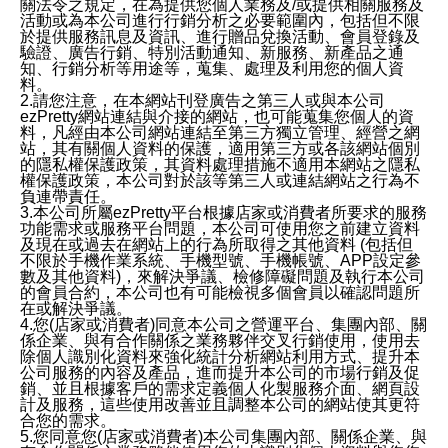
關法令之規定，在為提供您個人業務及/或提供相關服務及
活動或為本公司進行行銷分析之必要範圍內，包括但不限
於提供服務訊息及資訊、進行贈品兌換活動、會員登錄及
驗證、廣告行銷、特別活動通知、新服務、新產品之通
知、行銷分析等用途等，蒐集、處理及利用您的個人資
料。
2.請您注意，在本網站刊登廣告之第三人或與本公司
ezPretty網站連結與介接的網站，也可能蒐集您個人的資
料，凡經由本公司網站連結至第三方獨立管理、經營之網
站，其有關個人資料的保護，適用第三方或各該網站個別
的隱私權保護政策，其資料處理措施不適用本網站之隱私
權保護政策，本公司對於該等第三人或連結網站之行為不
負連帶責任。
3.本公司所屬ezPretty平台根據店家或消費者所要求的服務
功能需求或服務平台問題，本公司可使用您之前建立資料
及現在或過去在網站上的行為所取得之其他資料 (包括但
不限於手機作業系統、手機型號、手機帳號、APP設定參
數及其他資料)，來解決爭議、檢修障礙問題及執行本公司
的會員合約，本公司也有可能檢視多個會員以確認問題所
在或解決爭議。
4.您(店家或消費者)同意本公司之營運平台、集團內部、關
係企業、與有合作關係之業務夥伴交叉行銷使用，使用去
除個人識別化資料來強化統計分析網站利用方式、提升本
公司服務的內容及產品，進而提升本公司的市場行銷及促
銷、並且根據客戶的需求定義個人化製服務介面、網頁設
計及服務，這些使用改善並且調整本公司的網站使其更符
合您的需求。
5.您同意您(店家或消費者)本公司集團內部、關係企業、與