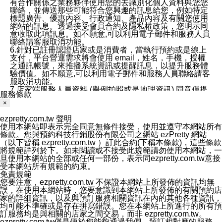
有合作關係之業務夥伴使用您的去識別化個人資料與您您
聯絡，並傳送那些可能符合您興趣的訊息給您，例如特定
標題廣告、優惠內容、行政通知、產品內容及有關您使用
網站的訊息。透過接受會員合約及隱私權政策，您明示同
意收取此項訊息。如不願意,可以利用電子郵件和服務人員
聯絡請客服取消功能。
6.針對已註冊認證店家或是消費者，當執行預約或是線上
支付，平台營運需求將會使用 email，姓名，手機，授權
之通訊帳號，來推播系統資訊或提醒訊息，以提升服務體
驗價值。如不願意,可以利用電子郵件和服務人員聯絡請客
服取消功能。
7.店家端服務人員資料 (舉例拍照或是地理資訊) 同意僅提
服務條款
供所屬店家管理人員可以使用消費者的作品集資料和員工
×
打卡個人圖像行為。本公司及ezPretty平台不會做任何使
用。
ezpretty.com.tw 聲明
三、本公司對您個人資料的揭露
使用本網站即表示完全同意無條件接受，使用並遵守本網站所有
1.基於現有服務平台的監管環境，預約科技保證不會揭露
條款。您與預約科技行銷股份有限公司之網站 ezPretty 網站
任何店家的營運資訊，且預約科技和店家均不能洩露消費
（以下皆稱 ezpretty.com.tw ）訂此合約(下稱本條款)，這些條款
者的個人資料。然而，在某些情況下，本公司可能會因受
將規範詳列於下。如未閱讀或不接受此規範請勿使用本網站，一
政府要求或法律規定，而被迫向政府或第三方提供資料。
旦使用本網站的全部或任何一部份，表示同ezpretty.com.tw意接
第三方也可能非法地攔截或存取傳輸的私人通訊，或會員
受本網站所有規範的約束。
可能濫用或誤用從本公司網站獲得的您的資料。因此，儘
免責規範
管本公司使用企業標準的保護措施來保護您的隱私，本公
您要注意，ezpretty.com.tw 不保證本網站上所發佈的資訊均無
司並未承諾您的個人識別資料或私人通訊將永遠保密。
誤，在使用本網站時，您要意識到本網站上所發佈的有關預約店
2.根據本公司的政策，本公司不會將涉及您的個人識別資
家的詳細資訊，以及與預訂服務相關資訊在內的其他各種資訊，
料出租或出售給第三方。
均可能不準確或是存在拼寫錯誤。您在本網站上所進行的所有預
3. 本公司、所屬集團、關係企業或與其合作行銷之第三方
訂服務均是與相關的店家之間交易，而非 ezpretty.com.tw。
業務合作公司會在您同意之情形下，始得利用您的個人資
ezpretty.com.tw僅是便於您能夠通過我們，預訂相對應的服務。