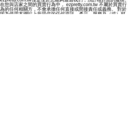
料於行銷活動資訊、商品訊息或新服務等相關行銷，且於
在您與店家之間的買賣行為中， ezpretty.com.tw 不屬於買賣行
首次行銷時，將提供您表示拒絕行銷之方式，本公司不會
為的任何相關方，不會承擔任何直接或間接責任或義務。 對於
向您索取相關費用。如您拒絕接受行銷服務或嗣後欲拒絕
因為使用本網站上所提供的任何資訊、產品、服務及（或）材
時，均可隨時通知本公司，本公司、所屬集團、關係企業
料，而產生或導致的任何損失或損害，ezpretty.com.tw 及其管
或與其合作行銷之第三方業務合作公司或第三方業務合作
理人員、員工或代表人均對此不承擔任何責任。 儘管
公司將立即停止利用您的個人資料行銷。
ezpretty.com.tw 已經盡了適當努力確保本網站上所列的服務符
四、個人資料利用之期間、地區、對象及方式如下
合合理的標準，仍不得將本網站內所列出的任何服務視為
1.期間：您同意於本公司存續期間或依法令之資料保存期
ezpretty.com.tw 推薦的服務，或是認為其代表該服務將會適用
間內，以及您的個人資料蒐集之目的消失或期限屆滿時，
於該用戶。如果該服務不適用於您，ezpretty.com.tw 將對此不
本公司得繼續保存、處理或利用您的個人資料。
承擔任何責任。
2.地區：就中華民國領域內。
網站使用者的守法義務及承諾
3.對象：本公司所屬公司(本公司)及其分公司、本公司之關
本條款構成您與 ezPretty 間之有效契約。 本條款中如有一部無
係企業、其他與本公司有業務往來或合作之機構。
效時，不影響其他條款之效力。 本條款如有未盡之處，雙方均
4.方式：以電話、簡訊、電子郵件、紙本或其他合於當時
應依誠實信用、平等互惠原則，共商解決之道。
科技之適當方式作個人資料之利用，(包括任何依法得利用
年齡和責任
之方式，但不限於使用於本網站或與外部合作之行銷)並於
你向 ezpretty.com.tw您確認您已經達到使用本網站的合法年
法令容許之範圍內，為行銷建檔、揭露、轉介或交互運用
齡。可以針對您在使用本網站時產生的任何責任，形成有約束力
予本公司及其合作對象。
的法律責任。您理解使用本網站時及他人使用您的登錄資訊使用
五、個人資料之類別
本網站時所產生的交易責任。
本聲明所指之個人資料類別如下:
網站連結
1.您提供之資料，包括您的姓名、性別、連絡方式(包括但
本網站可能包含有通往ezpretty.com.tw以外的其他方所運營網站
不限於電話、E-MAIL及地址等)、服務單位、職稱、為完
的超連結。此類超連結僅提供用於參考。此類網站不是由
成收款或付款所需之資料、IＰ位址、及其他得以直接或間
ezpretty.com.tw 控制，我們對其內容不承擔任何責任。在本網
接識別使用者身分之個人資料，及執行職務或業務之必要
站上加入通往此類網站的超連結，並非暗示我們贊同此類網站上
範圍內所需蒐集、處理及利用的個人資料。
的材料或是與其經營人之間存在任何聯繫。
2.為提升服務品質，本公司會依照所提供服務之性質，記
智慧財產權聲明
錄使用者的IP位址、以及在本公司內的瀏覽活動(例如，使
本網站上的所有資訊、內容、圖片、文字、聲音、圖像22、按
用者所使用的軟硬體、所點選的網頁)等資料，但是這些資
鈕、商標、服務標章及商品名稱均受中華民國國家法律及國際條