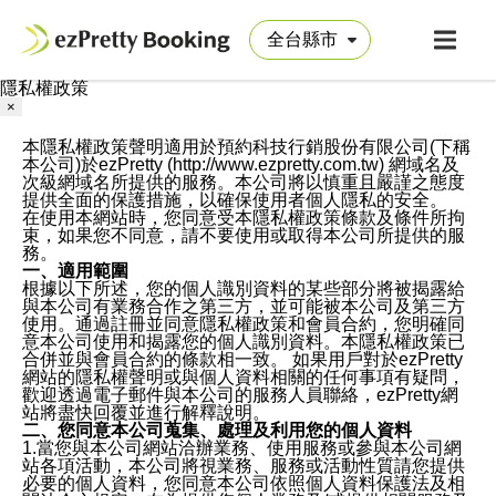
隱私權政策
×
本隱私權政策聲明適用於預約科技行銷股份有限公司(下稱
本公司)於ezPretty (http://www.ezpretty.com.tw) 網域名及
次級網域名所提供的服務。本公司將以慎重且嚴謹之態度
提供全面的保護措施，以確保使用者個人隱私的安全。
在使用本網站時，您同意受本隱私權政策條款及條件所拘
束，如果您不同意，請不要使用或取得本公司所提供的服
務。
一、適用範圍
根據以下所述，您的個人識別資料的某些部分將被揭露給
與本公司有業務合作之第三方，並可能被本公司及第三方
使用。通過註冊並同意隱私權政策和會員合約，您明確同
意本公司使用和揭露您的個人識別資料。本隱私權政策已
合併並與會員合約的條款相一致。 如果用戶對於ezPretty
網站的隱私權聲明或與個人資料相關的任何事項有疑問，
歡迎透過電子郵件與本公司的服務人員聯絡，ezPretty網
站將盡快回覆並進行解釋說明。
二、您同意本公司蒐集、處理及利用您的個人資料
1.當您與本公司網站洽辦業務、使用服務或參與本公司網
站各項活動，本公司將視業務、服務或活動性質請您提供
必要的個人資料，您同意本公司依照個人資料保護法及相