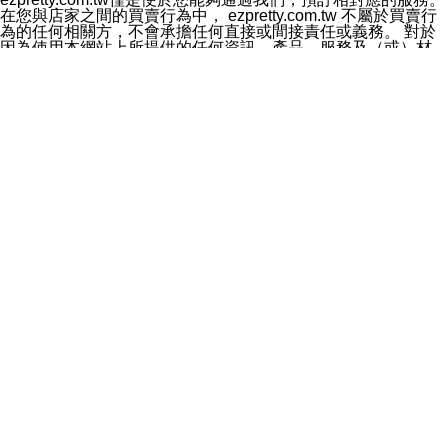
料於行銷活動資訊、商品訊息或新服務等相關行銷，且於
在您與店家之間的買賣行為中， ezpretty.com.tw 不屬於買賣行
首次行銷時，將提供您表示拒絕行銷之方式，本公司不會
為的任何相關方，不會承擔任何直接或間接責任或義務。 對於
向您索取相關費用。如您拒絕接受行銷服務或嗣後欲拒絕
因為使用本網站上所提供的任何資訊、產品、服務及（或）材
時，均可隨時通知本公司，本公司、所屬集團、關係企業
料，而產生或導致的任何損失或損害，ezpretty.com.tw 及其管
或與其合作行銷之第三方業務合作公司或第三方業務合作
理人員、員工或代表人均對此不承擔任何責任。 儘管
公司將立即停止利用您的個人資料行銷。
ezpretty.com.tw 已經盡了適當努力確保本網站上所列的服務符
四、個人資料利用之期間、地區、對象及方式如下
合合理的標準，仍不得將本網站內所列出的任何服務視為
1.期間：您同意於本公司存續期間或依法令之資料保存期
ezpretty.com.tw 推薦的服務，或是認為其代表該服務將會適用
間內，以及您的個人資料蒐集之目的消失或期限屆滿時，
於該用戶。如果該服務不適用於您，ezpretty.com.tw 將對此不
本公司得繼續保存、處理或利用您的個人資料。
承擔任何責任。
2.地區：就中華民國領域內。
網站使用者的守法義務及承諾
3.對象：本公司所屬公司(本公司)及其分公司、本公司之關
本條款構成您與 ezPretty 間之有效契約。 本條款中如有一部無
係企業、其他與本公司有業務往來或合作之機構。
效時，不影響其他條款之效力。 本條款如有未盡之處，雙方均
4.方式：以電話、簡訊、電子郵件、紙本或其他合於當時
應依誠實信用、平等互惠原則，共商解決之道。
科技之適當方式作個人資料之利用，(包括任何依法得利用
年齡和責任
之方式，但不限於使用於本網站或與外部合作之行銷)並於
你向 ezpretty.com.tw您確認您已經達到使用本網站的合法年
法令容許之範圍內，為行銷建檔、揭露、轉介或交互運用
齡。可以針對您在使用本網站時產生的任何責任，形成有約束力
予本公司及其合作對象。
的法律責任。您理解使用本網站時及他人使用您的登錄資訊使用
五、個人資料之類別
本網站時所產生的交易責任。
本聲明所指之個人資料類別如下:
網站連結
1.您提供之資料，包括您的姓名、性別、連絡方式(包括但
本網站可能包含有通往ezpretty.com.tw以外的其他方所運營網站
不限於電話、E-MAIL及地址等)、服務單位、職稱、為完
的超連結。此類超連結僅提供用於參考。此類網站不是由
成收款或付款所需之資料、IＰ位址、及其他得以直接或間
ezpretty.com.tw 控制，我們對其內容不承擔任何責任。在本網
接識別使用者身分之個人資料，及執行職務或業務之必要
站上加入通往此類網站的超連結，並非暗示我們贊同此類網站上
範圍內所需蒐集、處理及利用的個人資料。
的材料或是與其經營人之間存在任何聯繫。
2.為提升服務品質，本公司會依照所提供服務之性質，記
智慧財產權聲明
錄使用者的IP位址、以及在本公司內的瀏覽活動(例如，使
本網站上的所有資訊、內容、圖片、文字、聲音、圖像22、按
用者所使用的軟硬體、所點選的網頁)等資料，但是這些資
鈕、商標、服務標章及商品名稱均受中華民國國家法律及國際條