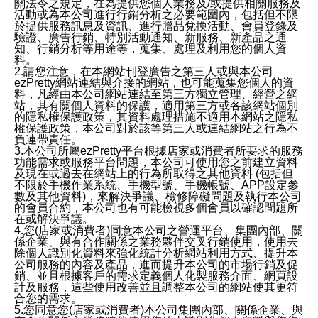
關法令之規定，在為提供您個人業務及/或提供相關服務及
活動或為本公司進行行銷分析之必要範圍內，包括但不限
於提供服務訊息及資訊、進行贈品兌換活動、會員登錄及
驗證、廣告行銷、特別活動通知、新服務、新產品之通
知、行銷分析等用途等，蒐集、處理及利用您的個人資
料。
2.請您注意，在本網站刊登廣告之第三人或與本公司
ezPretty網站連結與介接的網站，也可能蒐集您個人的資
料，凡經由本公司網站連結至第三方獨立管理、經營之網
站，其有關個人資料的保護，適用第三方或各該網站個別
的隱私權保護政策，其資料處理措施不適用本網站之隱私
權保護政策，本公司對於該等第三人或連結網站之行為不
負連帶責任。
3.本公司所屬ezPretty平台根據店家或消費者所要求的服務
功能需求或服務平台問題，本公司可使用您之前建立資料
及現在或過去在網站上的行為所取得之其他資料 (包括但
不限於手機作業系統、手機型號、手機帳號、APP設定參
數及其他資料)，來解決爭議、檢修障礙問題及執行本公司
的會員合約，本公司也有可能檢視多個會員以確認問題所
在或解決爭議。
4.您(店家或消費者)同意本公司之營運平台、集團內部、關
係企業、與有合作關係之業務夥伴交叉行銷使用，使用去
除個人識別化資料來強化統計分析網站利用方式、提升本
公司服務的內容及產品，進而提升本公司的市場行銷及促
銷、並且根據客戶的需求定義個人化製服務介面、網頁設
計及服務，這些使用改善並且調整本公司的網站使其更符
合您的需求。
5.您同意您(店家或消費者)本公司集團內部、關係企業、與