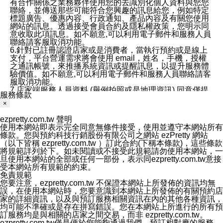
有合作關係之業務夥伴使用您的去識別化個人資料與您您
聯絡，並傳送那些可能符合您興趣的訊息給您，例如特定
標題廣告、優惠內容、行政通知、產品內容及有關您使用
網站的訊息。透過接受會員合約及隱私權政策，您明示同
意收取此項訊息。如不願意,可以利用電子郵件和服務人員
聯絡請客服取消功能。
6.針對已註冊認證店家或是消費者，當執行預約或是線上
支付，平台營運需求將會使用 email，姓名，手機，授權
之通訊帳號，來推播系統資訊或提醒訊息，以提升服務體
驗價值。如不願意,可以利用電子郵件和服務人員聯絡請客
服取消功能。
7.店家端服務人員資料 (舉例拍照或是地理資訊) 同意僅提
服務條款
供所屬店家管理人員可以使用消費者的作品集資料和員工
×
打卡個人圖像行為。本公司及ezPretty平台不會做任何使
用。
ezpretty.com.tw 聲明
三、本公司對您個人資料的揭露
使用本網站即表示完全同意無條件接受，使用並遵守本網站所有
1.基於現有服務平台的監管環境，預約科技保證不會揭露
條款。您與預約科技行銷股份有限公司之網站 ezPretty 網站
任何店家的營運資訊，且預約科技和店家均不能洩露消費
（以下皆稱 ezpretty.com.tw ）訂此合約(下稱本條款)，這些條款
者的個人資料。然而，在某些情況下，本公司可能會因受
將規範詳列於下。如未閱讀或不接受此規範請勿使用本網站，一
政府要求或法律規定，而被迫向政府或第三方提供資料。
旦使用本網站的全部或任何一部份，表示同ezpretty.com.tw意接
第三方也可能非法地攔截或存取傳輸的私人通訊，或會員
受本網站所有規範的約束。
可能濫用或誤用從本公司網站獲得的您的資料。因此，儘
免責規範
管本公司使用企業標準的保護措施來保護您的隱私，本公
您要注意，ezpretty.com.tw 不保證本網站上所發佈的資訊均無
司並未承諾您的個人識別資料或私人通訊將永遠保密。
誤，在使用本網站時，您要意識到本網站上所發佈的有關預約店
2.根據本公司的政策，本公司不會將涉及您的個人識別資
家的詳細資訊，以及與預訂服務相關資訊在內的其他各種資訊，
料出租或出售給第三方。
均可能不準確或是存在拼寫錯誤。您在本網站上所進行的所有預
3. 本公司、所屬集團、關係企業或與其合作行銷之第三方
訂服務均是與相關的店家之間交易，而非 ezpretty.com.tw。
業務合作公司會在您同意之情形下，始得利用您的個人資
ezpretty.com.tw僅是便於您能夠通過我們，預訂相對應的服務。