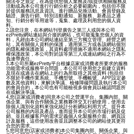
關法令之規定，在為提供您個人業務及/或提供相關服務及
活動或為本公司進行行銷分析之必要範圍內，包括但不限
於提供服務訊息及資訊、進行贈品兌換活動、會員登錄及
驗證、廣告行銷、特別活動通知、新服務、新產品之通
知、行銷分析等用途等，蒐集、處理及利用您的個人資
料。
2.請您注意，在本網站刊登廣告之第三人或與本公司
ezPretty網站連結與介接的網站，也可能蒐集您個人的資
料，凡經由本公司網站連結至第三方獨立管理、經營之網
站，其有關個人資料的保護，適用第三方或各該網站個別
的隱私權保護政策，其資料處理措施不適用本網站之隱私
權保護政策，本公司對於該等第三人或連結網站之行為不
負連帶責任。
3.本公司所屬ezPretty平台根據店家或消費者所要求的服務
功能需求或服務平台問題，本公司可使用您之前建立資料
及現在或過去在網站上的行為所取得之其他資料 (包括但
不限於手機作業系統、手機型號、手機帳號、APP設定參
數及其他資料)，來解決爭議、檢修障礙問題及執行本公司
的會員合約，本公司也有可能檢視多個會員以確認問題所
在或解決爭議。
4.您(店家或消費者)同意本公司之營運平台、集團內部、關
係企業、與有合作關係之業務夥伴交叉行銷使用，使用去
除個人識別化資料來強化統計分析網站利用方式、提升本
公司服務的內容及產品，進而提升本公司的市場行銷及促
銷、並且根據客戶的需求定義個人化製服務介面、網頁設
計及服務，這些使用改善並且調整本公司的網站使其更符
合您的需求。
5.您同意您(店家或消費者)本公司集團內部、關係企業、與