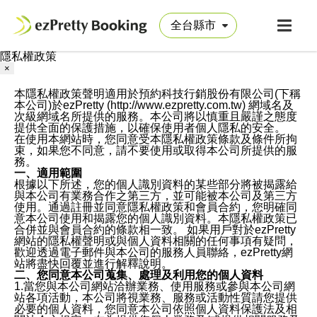
隱私權政策
×
本隱私權政策聲明適用於預約科技行銷股份有限公司(下稱
本公司)於ezPretty (http://www.ezpretty.com.tw) 網域名及
次級網域名所提供的服務。本公司將以慎重且嚴謹之態度
提供全面的保護措施，以確保使用者個人隱私的安全。
在使用本網站時，您同意受本隱私權政策條款及條件所拘
束，如果您不同意，請不要使用或取得本公司所提供的服
務。
一、適用範圍
根據以下所述，您的個人識別資料的某些部分將被揭露給
與本公司有業務合作之第三方，並可能被本公司及第三方
使用。通過註冊並同意隱私權政策和會員合約，您明確同
意本公司使用和揭露您的個人識別資料。本隱私權政策已
合併並與會員合約的條款相一致。 如果用戶對於ezPretty
網站的隱私權聲明或與個人資料相關的任何事項有疑問，
歡迎透過電子郵件與本公司的服務人員聯絡，ezPretty網
站將盡快回覆並進行解釋說明。
二、您同意本公司蒐集、處理及利用您的個人資料
1.當您與本公司網站洽辦業務、使用服務或參與本公司網
站各項活動，本公司將視業務、服務或活動性質請您提供
必要的個人資料，您同意本公司依照個人資料保護法及相