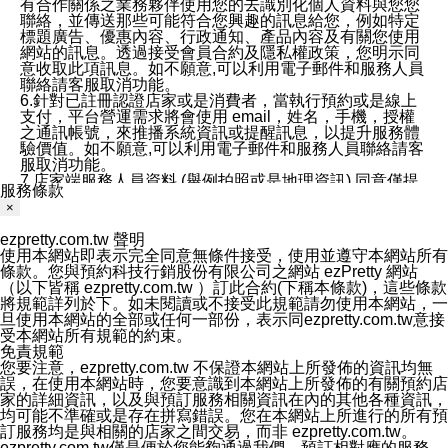
有合作關係之業務夥伴使用您的去識別化個人資料與您您
聯絡，並傳送那些可能符合您興趣的訊息給您，例如特定
標題廣告、優惠內容、行政通知、產品內容及有關您使用
網站的訊息。透過接受會員合約及隱私權政策，您明示同
意收取此項訊息。如不願意,可以利用電子郵件和服務人員
聯絡請客服取消功能。
6.針對已註冊認證店家或是消費者，當執行預約或是線上
支付，平台營運需求將會使用 email，姓名，手機，授權
之通訊帳號，來推播系統資訊或提醒訊息，以提升服務體
驗價值。如不願意,可以利用電子郵件和服務人員聯絡請客
服取消功能。
7.店家端服務人員資料 (舉例拍照或是地理資訊) 同意僅提
服務條款
供所屬店家管理人員可以使用消費者的作品集資料和員工
×
打卡個人圖像行為。本公司及ezPretty平台不會做任何使
用。
ezpretty.com.tw 聲明
三、本公司對您個人資料的揭露
使用本網站即表示完全同意無條件接受，使用並遵守本網站所有
1.基於現有服務平台的監管環境，預約科技保證不會揭露
條款。您與預約科技行銷股份有限公司之網站 ezPretty 網站
任何店家的營運資訊，且預約科技和店家均不能洩露消費
（以下皆稱 ezpretty.com.tw ）訂此合約(下稱本條款)，這些條款
者的個人資料。然而，在某些情況下，本公司可能會因受
將規範詳列於下。如未閱讀或不接受此規範請勿使用本網站，一
政府要求或法律規定，而被迫向政府或第三方提供資料。
旦使用本網站的全部或任何一部份，表示同ezpretty.com.tw意接
第三方也可能非法地攔截或存取傳輸的私人通訊，或會員
受本網站所有規範的約束。
可能濫用或誤用從本公司網站獲得的您的資料。因此，儘
免責規範
管本公司使用企業標準的保護措施來保護您的隱私，本公
您要注意，ezpretty.com.tw 不保證本網站上所發佈的資訊均無
司並未承諾您的個人識別資料或私人通訊將永遠保密。
誤，在使用本網站時，您要意識到本網站上所發佈的有關預約店
2.根據本公司的政策，本公司不會將涉及您的個人識別資
家的詳細資訊，以及與預訂服務相關資訊在內的其他各種資訊，
料出租或出售給第三方。
均可能不準確或是存在拼寫錯誤。您在本網站上所進行的所有預
3. 本公司、所屬集團、關係企業或與其合作行銷之第三方
訂服務均是與相關的店家之間交易，而非 ezpretty.com.tw。
業務合作公司會在您同意之情形下，始得利用您的個人資
ezpretty.com.tw僅是便於您能夠通過我們，預訂相對應的服務。