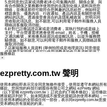
5.您同意您(店家或消費者)本公司集團內部、關係企業、與
有合作關係之業務夥伴使用您的去識別化個人資料與您您
聯絡，並傳送那些可能符合您興趣的訊息給您，例如特定
標題廣告、優惠內容、行政通知、產品內容及有關您使用
網站的訊息。透過接受會員合約及隱私權政策，您明示同
意收取此項訊息。如不願意,可以利用電子郵件和服務人員
聯絡請客服取消功能。
6.針對已註冊認證店家或是消費者，當執行預約或是線上
支付，平台營運需求將會使用 email，姓名，手機，授權
之通訊帳號，來推播系統資訊或提醒訊息，以提升服務體
驗價值。如不願意,可以利用電子郵件和服務人員聯絡請客
服取消功能。
7.店家端服務人員資料 (舉例拍照或是地理資訊) 同意僅提
供所屬店家管理人員可以使用消費者的作品集資料和員工
服務條款
打卡個人圖像行為。本公司及ezPretty平台不會做任何使
×
用。
三、本公司對您個人資料的揭露
1.基於現有服務平台的監管環境，預約科技保證不會揭露
ezpretty.com.tw 聲明
任何店家的營運資訊，且預約科技和店家均不能洩露消費
者的個人資料。然而，在某些情況下，本公司可能會因受
政府要求或法律規定，而被迫向政府或第三方提供資料。
第三方也可能非法地攔截或存取傳輸的私人通訊，或會員
使用本網站即表示完全同意無條件接受，使用並遵守本網站所有
可能濫用或誤用從本公司網站獲得的您的資料。因此，儘
條款。您與預約科技行銷股份有限公司之網站 ezPretty 網站
管本公司使用企業標準的保護措施來保護您的隱私，本公
（以下皆稱 ezpretty.com.tw ）訂此合約(下稱本條款)，這些條款
司並未承諾您的個人識別資料或私人通訊將永遠保密。
將規範詳列於下。如未閱讀或不接受此規範請勿使用本網站，一
2.根據本公司的政策，本公司不會將涉及您的個人識別資
旦使用本網站的全部或任何一部份，表示同ezpretty.com.tw意接
料出租或出售給第三方。
受本網站所有規範的約束。
3. 本公司、所屬集團、關係企業或與其合作行銷之第三方