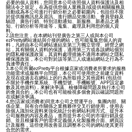
必要的個人資料，您同意本公司依照個人資料保護法及相
關法令之規定，在為提供您個人業務及/或提供相關服務及
活動或為本公司進行行銷分析之必要範圍內，包括但不限
於提供服務訊息及資訊、進行贈品兌換活動、會員登錄及
驗證、廣告行銷、特別活動通知、新服務、新產品之通
知、行銷分析等用途等，蒐集、處理及利用您的個人資
料。
2.請您注意，在本網站刊登廣告之第三人或與本公司
ezPretty網站連結與介接的網站，也可能蒐集您個人的資
料，凡經由本公司網站連結至第三方獨立管理、經營之網
站，其有關個人資料的保護，適用第三方或各該網站個別
的隱私權保護政策，其資料處理措施不適用本網站之隱私
權保護政策，本公司對於該等第三人或連結網站之行為不
負連帶責任。
3.本公司所屬ezPretty平台根據店家或消費者所要求的服務
功能需求或服務平台問題，本公司可使用您之前建立資料
及現在或過去在網站上的行為所取得之其他資料 (包括但
不限於手機作業系統、手機型號、手機帳號、APP設定參
數及其他資料)，來解決爭議、檢修障礙問題及執行本公司
的會員合約，本公司也有可能檢視多個會員以確認問題所
在或解決爭議。
4.您(店家或消費者)同意本公司之營運平台、集團內部、關
係企業、與有合作關係之業務夥伴交叉行銷使用，使用去
除個人識別化資料來強化統計分析網站利用方式、提升本
公司服務的內容及產品，進而提升本公司的市場行銷及促
銷、並且根據客戶的需求定義個人化製服務介面、網頁設
計及服務，這些使用改善並且調整本公司的網站使其更符
合您的需求。