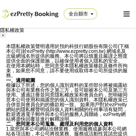
隱私權政策
×
本隱私權政策聲明適用於預約科技行銷股份有限公司(下稱
本公司)於ezPretty (http://www.ezpretty.com.tw) 網域名及
次級網域名所提供的服務。本公司將以慎重且嚴謹之態度
提供全面的保護措施，以確保使用者個人隱私的安全。
在使用本網站時，您同意受本隱私權政策條款及條件所拘
束，如果您不同意，請不要使用或取得本公司所提供的服
務。
一、適用範圍
根據以下所述，您的個人識別資料的某些部分將被揭露給
與本公司有業務合作之第三方，並可能被本公司及第三方
使用。通過註冊並同意隱私權政策和會員合約，您明確同
意本公司使用和揭露您的個人識別資料。本隱私權政策已
合併並與會員合約的條款相一致。 如果用戶對於ezPretty
網站的隱私權聲明或與個人資料相關的任何事項有疑問，
歡迎透過電子郵件與本公司的服務人員聯絡，ezPretty網
站將盡快回覆並進行解釋說明。
二、您同意本公司蒐集、處理及利用您的個人資料
1.當您與本公司網站洽辦業務、使用服務或參與本公司網
站各項活動，本公司將視業務、服務或活動性質請您提供