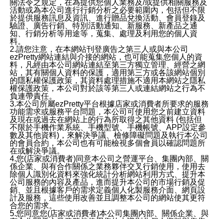
關法令之規定，在為提供您個人業務及/或提供相關服務及
活動或為本公司進行行銷分析之必要範圍內，包括但不限
於提供服務訊息及資訊、進行贈品兌換活動、會員登錄及
驗證、廣告行銷、特別活動通知、新服務、新產品之通
知、行銷分析等用途等，蒐集、處理及利用您的個人資
料。
2.請您注意，在本網站刊登廣告之第三人或與本公司
ezPretty網站連結與介接的網站，也可能蒐集您個人的資
料，凡經由本公司網站連結至第三方獨立管理、經營之網
站，其有關個人資料的保護，適用第三方或各該網站個別
的隱私權保護政策，其資料處理措施不適用本網站之隱私
權保護政策，本公司對於該等第三人或連結網站之行為不
負連帶責任。
3.本公司所屬ezPretty平台根據店家或消費者所要求的服務
功能需求或服務平台問題，本公司可使用您之前建立資料
及現在或過去在網站上的行為所取得之其他資料 (包括但
不限於手機作業系統、手機型號、手機帳號、APP設定參
數及其他資料)，來解決爭議、檢修障礙問題及執行本公司
的會員合約，本公司也有可能檢視多個會員以確認問題所
在或解決爭議。
4.您(店家或消費者)同意本公司之營運平台、集團內部、關
係企業、與有合作關係之業務夥伴交叉行銷使用，使用去
除個人識別化資料來強化統計分析網站利用方式、提升本
公司服務的內容及產品，進而提升本公司的市場行銷及促
銷、並且根據客戶的需求定義個人化製服務介面、網頁設
計及服務，這些使用改善並且調整本公司的網站使其更符
合您的需求。
5.您同意您(店家或消費者)本公司集團內部、關係企業、與