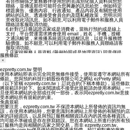
有合作關係之業務夥伴使用您的去識別化個人資料與您您
聯絡，並傳送那些可能符合您興趣的訊息給您，例如特定
標題廣告、優惠內容、行政通知、產品內容及有關您使用
網站的訊息。透過接受會員合約及隱私權政策，您明示同
意收取此項訊息。如不願意,可以利用電子郵件和服務人員
聯絡請客服取消功能。
6.針對已註冊認證店家或是消費者，當執行預約或是線上
支付，平台營運需求將會使用 email，姓名，手機，授權
之通訊帳號，來推播系統資訊或提醒訊息，以提升服務體
驗價值。如不願意,可以利用電子郵件和服務人員聯絡請客
服取消功能。
7.店家端服務人員資料 (舉例拍照或是地理資訊) 同意僅提
服務條款
供所屬店家管理人員可以使用消費者的作品集資料和員工
×
打卡個人圖像行為。本公司及ezPretty平台不會做任何使
用。
ezpretty.com.tw 聲明
三、本公司對您個人資料的揭露
使用本網站即表示完全同意無條件接受，使用並遵守本網站所有
1.基於現有服務平台的監管環境，預約科技保證不會揭露
條款。您與預約科技行銷股份有限公司之網站 ezPretty 網站
任何店家的營運資訊，且預約科技和店家均不能洩露消費
（以下皆稱 ezpretty.com.tw ）訂此合約(下稱本條款)，這些條款
者的個人資料。然而，在某些情況下，本公司可能會因受
將規範詳列於下。如未閱讀或不接受此規範請勿使用本網站，一
政府要求或法律規定，而被迫向政府或第三方提供資料。
旦使用本網站的全部或任何一部份，表示同ezpretty.com.tw意接
第三方也可能非法地攔截或存取傳輸的私人通訊，或會員
受本網站所有規範的約束。
可能濫用或誤用從本公司網站獲得的您的資料。因此，儘
免責規範
管本公司使用企業標準的保護措施來保護您的隱私，本公
您要注意，ezpretty.com.tw 不保證本網站上所發佈的資訊均無
司並未承諾您的個人識別資料或私人通訊將永遠保密。
誤，在使用本網站時，您要意識到本網站上所發佈的有關預約店
2.根據本公司的政策，本公司不會將涉及您的個人識別資
家的詳細資訊，以及與預訂服務相關資訊在內的其他各種資訊，
料出租或出售給第三方。
均可能不準確或是存在拼寫錯誤。您在本網站上所進行的所有預
3. 本公司、所屬集團、關係企業或與其合作行銷之第三方
訂服務均是與相關的店家之間交易，而非 ezpretty.com.tw。
業務合作公司會在您同意之情形下，始得利用您的個人資
ezpretty.com.tw僅是便於您能夠通過我們，預訂相對應的服務。