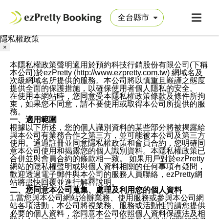
隱私權政策
×
本隱私權政策聲明適用於預約科技行銷股份有限公司(下稱
本公司)於ezPretty (http://www.ezpretty.com.tw) 網域名及
次級網域名所提供的服務。本公司將以慎重且嚴謹之態度
提供全面的保護措施，以確保使用者個人隱私的安全。
在使用本網站時，您同意受本隱私權政策條款及條件所拘
束，如果您不同意，請不要使用或取得本公司所提供的服
務。
一、適用範圍
根據以下所述，您的個人識別資料的某些部分將被揭露給
與本公司有業務合作之第三方，並可能被本公司及第三方
使用。通過註冊並同意隱私權政策和會員合約，您明確同
意本公司使用和揭露您的個人識別資料。本隱私權政策已
合併並與會員合約的條款相一致。 如果用戶對於ezPretty
網站的隱私權聲明或與個人資料相關的任何事項有疑問，
歡迎透過電子郵件與本公司的服務人員聯絡，ezPretty網
站將盡快回覆並進行解釋說明。
二、您同意本公司蒐集、處理及利用您的個人資料
1.當您與本公司網站洽辦業務、使用服務或參與本公司網
站各項活動，本公司將視業務、服務或活動性質請您提供
必要的個人資料，您同意本公司依照個人資料保護法及相