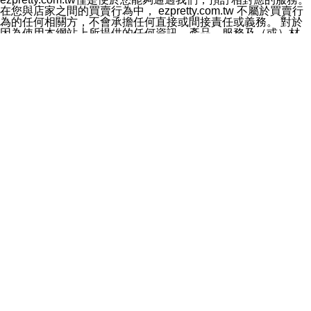
料於行銷活動資訊、商品訊息或新服務等相關行銷，且於
在您與店家之間的買賣行為中， ezpretty.com.tw 不屬於買賣行
首次行銷時，將提供您表示拒絕行銷之方式，本公司不會
為的任何相關方，不會承擔任何直接或間接責任或義務。 對於
向您索取相關費用。如您拒絕接受行銷服務或嗣後欲拒絕
因為使用本網站上所提供的任何資訊、產品、服務及（或）材
時，均可隨時通知本公司，本公司、所屬集團、關係企業
料，而產生或導致的任何損失或損害，ezpretty.com.tw 及其管
或與其合作行銷之第三方業務合作公司或第三方業務合作
理人員、員工或代表人均對此不承擔任何責任。 儘管
公司將立即停止利用您的個人資料行銷。
ezpretty.com.tw 已經盡了適當努力確保本網站上所列的服務符
四、個人資料利用之期間、地區、對象及方式如下
合合理的標準，仍不得將本網站內所列出的任何服務視為
1.期間：您同意於本公司存續期間或依法令之資料保存期
ezpretty.com.tw 推薦的服務，或是認為其代表該服務將會適用
間內，以及您的個人資料蒐集之目的消失或期限屆滿時，
於該用戶。如果該服務不適用於您，ezpretty.com.tw 將對此不
本公司得繼續保存、處理或利用您的個人資料。
承擔任何責任。
2.地區：就中華民國領域內。
網站使用者的守法義務及承諾
3.對象：本公司所屬公司(本公司)及其分公司、本公司之關
本條款構成您與 ezPretty 間之有效契約。 本條款中如有一部無
係企業、其他與本公司有業務往來或合作之機構。
效時，不影響其他條款之效力。 本條款如有未盡之處，雙方均
4.方式：以電話、簡訊、電子郵件、紙本或其他合於當時
應依誠實信用、平等互惠原則，共商解決之道。
科技之適當方式作個人資料之利用，(包括任何依法得利用
年齡和責任
之方式，但不限於使用於本網站或與外部合作之行銷)並於
你向 ezpretty.com.tw您確認您已經達到使用本網站的合法年
法令容許之範圍內，為行銷建檔、揭露、轉介或交互運用
齡。可以針對您在使用本網站時產生的任何責任，形成有約束力
予本公司及其合作對象。
的法律責任。您理解使用本網站時及他人使用您的登錄資訊使用
五、個人資料之類別
本網站時所產生的交易責任。
本聲明所指之個人資料類別如下:
網站連結
1.您提供之資料，包括您的姓名、性別、連絡方式(包括但
本網站可能包含有通往ezpretty.com.tw以外的其他方所運營網站
不限於電話、E-MAIL及地址等)、服務單位、職稱、為完
的超連結。此類超連結僅提供用於參考。此類網站不是由
成收款或付款所需之資料、IＰ位址、及其他得以直接或間
ezpretty.com.tw 控制，我們對其內容不承擔任何責任。在本網
接識別使用者身分之個人資料，及執行職務或業務之必要
站上加入通往此類網站的超連結，並非暗示我們贊同此類網站上
範圍內所需蒐集、處理及利用的個人資料。
的材料或是與其經營人之間存在任何聯繫。
2.為提升服務品質，本公司會依照所提供服務之性質，記
智慧財產權聲明
錄使用者的IP位址、以及在本公司內的瀏覽活動(例如，使
本網站上的所有資訊、內容、圖片、文字、聲音、圖像22、按
用者所使用的軟硬體、所點選的網頁)等資料，但是這些資
鈕、商標、服務標章及商品名稱均受中華民國國家法律及國際條