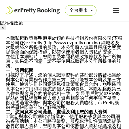
隱私權政策
×
本隱私權政策聲明適用於預約科技行銷股份有限公司(下稱
本公司)於ezPretty (http://www.ezpretty.com.tw) 網域名及
次級網域名所提供的服務。本公司將以慎重且嚴謹之態度
提供全面的保護措施，以確保使用者個人隱私的安全。
在使用本網站時，您同意受本隱私權政策條款及條件所拘
束，如果您不同意，請不要使用或取得本公司所提供的服
務。
一、適用範圍
根據以下所述，您的個人識別資料的某些部分將被揭露給
與本公司有業務合作之第三方，並可能被本公司及第三方
使用。通過註冊並同意隱私權政策和會員合約，您明確同
意本公司使用和揭露您的個人識別資料。本隱私權政策已
合併並與會員合約的條款相一致。 如果用戶對於ezPretty
網站的隱私權聲明或與個人資料相關的任何事項有疑問，
歡迎透過電子郵件與本公司的服務人員聯絡，ezPretty網
站將盡快回覆並進行解釋說明。
二、您同意本公司蒐集、處理及利用您的個人資料
1.當您與本公司網站洽辦業務、使用服務或參與本公司網
站各項活動，本公司將視業務、服務或活動性質請您提供
必要的個人資料，您同意本公司依照個人資料保護法及相