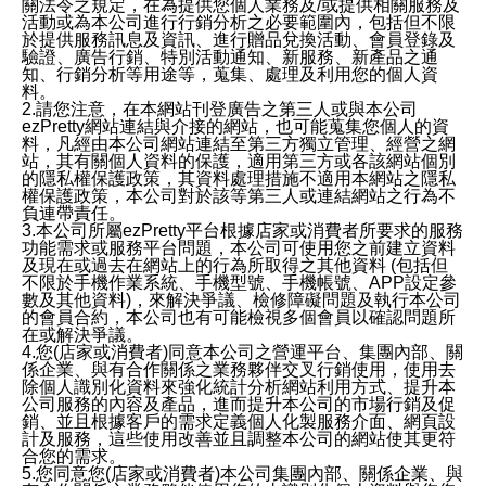
關法令之規定，在為提供您個人業務及/或提供相關服務及
活動或為本公司進行行銷分析之必要範圍內，包括但不限
於提供服務訊息及資訊、進行贈品兌換活動、會員登錄及
驗證、廣告行銷、特別活動通知、新服務、新產品之通
知、行銷分析等用途等，蒐集、處理及利用您的個人資
料。
2.請您注意，在本網站刊登廣告之第三人或與本公司
ezPretty網站連結與介接的網站，也可能蒐集您個人的資
料，凡經由本公司網站連結至第三方獨立管理、經營之網
站，其有關個人資料的保護，適用第三方或各該網站個別
的隱私權保護政策，其資料處理措施不適用本網站之隱私
權保護政策，本公司對於該等第三人或連結網站之行為不
負連帶責任。
3.本公司所屬ezPretty平台根據店家或消費者所要求的服務
功能需求或服務平台問題，本公司可使用您之前建立資料
及現在或過去在網站上的行為所取得之其他資料 (包括但
不限於手機作業系統、手機型號、手機帳號、APP設定參
數及其他資料)，來解決爭議、檢修障礙問題及執行本公司
的會員合約，本公司也有可能檢視多個會員以確認問題所
在或解決爭議。
4.您(店家或消費者)同意本公司之營運平台、集團內部、關
係企業、與有合作關係之業務夥伴交叉行銷使用，使用去
除個人識別化資料來強化統計分析網站利用方式、提升本
公司服務的內容及產品，進而提升本公司的市場行銷及促
銷、並且根據客戶的需求定義個人化製服務介面、網頁設
計及服務，這些使用改善並且調整本公司的網站使其更符
合您的需求。
5.您同意您(店家或消費者)本公司集團內部、關係企業、與