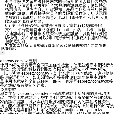
有合作關係之業務夥伴使用您的去識別化個人資料與您您
聯絡，並傳送那些可能符合您興趣的訊息給您，例如特定
標題廣告、優惠內容、行政通知、產品內容及有關您使用
網站的訊息。透過接受會員合約及隱私權政策，您明示同
意收取此項訊息。如不願意,可以利用電子郵件和服務人員
聯絡請客服取消功能。
6.針對已註冊認證店家或是消費者，當執行預約或是線上
支付，平台營運需求將會使用 email，姓名，手機，授權
之通訊帳號，來推播系統資訊或提醒訊息，以提升服務體
驗價值。如不願意,可以利用電子郵件和服務人員聯絡請客
服取消功能。
7.店家端服務人員資料 (舉例拍照或是地理資訊) 同意僅提
服務條款
供所屬店家管理人員可以使用消費者的作品集資料和員工
×
打卡個人圖像行為。本公司及ezPretty平台不會做任何使
用。
ezpretty.com.tw 聲明
三、本公司對您個人資料的揭露
使用本網站即表示完全同意無條件接受，使用並遵守本網站所有
1.基於現有服務平台的監管環境，預約科技保證不會揭露
條款。您與預約科技行銷股份有限公司之網站 ezPretty 網站
任何店家的營運資訊，且預約科技和店家均不能洩露消費
（以下皆稱 ezpretty.com.tw ）訂此合約(下稱本條款)，這些條款
者的個人資料。然而，在某些情況下，本公司可能會因受
將規範詳列於下。如未閱讀或不接受此規範請勿使用本網站，一
政府要求或法律規定，而被迫向政府或第三方提供資料。
旦使用本網站的全部或任何一部份，表示同ezpretty.com.tw意接
第三方也可能非法地攔截或存取傳輸的私人通訊，或會員
受本網站所有規範的約束。
可能濫用或誤用從本公司網站獲得的您的資料。因此，儘
免責規範
管本公司使用企業標準的保護措施來保護您的隱私，本公
您要注意，ezpretty.com.tw 不保證本網站上所發佈的資訊均無
司並未承諾您的個人識別資料或私人通訊將永遠保密。
誤，在使用本網站時，您要意識到本網站上所發佈的有關預約店
2.根據本公司的政策，本公司不會將涉及您的個人識別資
家的詳細資訊，以及與預訂服務相關資訊在內的其他各種資訊，
料出租或出售給第三方。
均可能不準確或是存在拼寫錯誤。您在本網站上所進行的所有預
3. 本公司、所屬集團、關係企業或與其合作行銷之第三方
訂服務均是與相關的店家之間交易，而非 ezpretty.com.tw。
業務合作公司會在您同意之情形下，始得利用您的個人資
ezpretty.com.tw僅是便於您能夠通過我們，預訂相對應的服務。