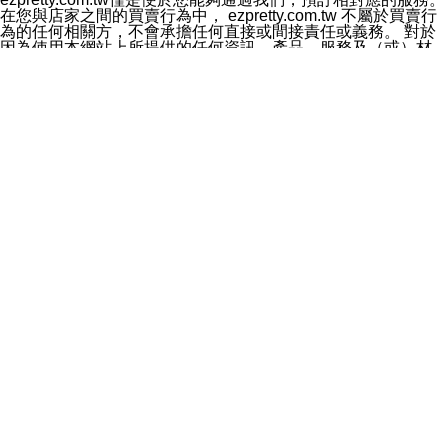
料於行銷活動資訊、商品訊息或新服務等相關行銷，且於
在您與店家之間的買賣行為中， ezpretty.com.tw 不屬於買賣行
首次行銷時，將提供您表示拒絕行銷之方式，本公司不會
為的任何相關方，不會承擔任何直接或間接責任或義務。 對於
向您索取相關費用。如您拒絕接受行銷服務或嗣後欲拒絕
因為使用本網站上所提供的任何資訊、產品、服務及（或）材
時，均可隨時通知本公司，本公司、所屬集團、關係企業
料，而產生或導致的任何損失或損害，ezpretty.com.tw 及其管
或與其合作行銷之第三方業務合作公司或第三方業務合作
理人員、員工或代表人均對此不承擔任何責任。 儘管
公司將立即停止利用您的個人資料行銷。
ezpretty.com.tw 已經盡了適當努力確保本網站上所列的服務符
四、個人資料利用之期間、地區、對象及方式如下
合合理的標準，仍不得將本網站內所列出的任何服務視為
1.期間：您同意於本公司存續期間或依法令之資料保存期
ezpretty.com.tw 推薦的服務，或是認為其代表該服務將會適用
間內，以及您的個人資料蒐集之目的消失或期限屆滿時，
於該用戶。如果該服務不適用於您，ezpretty.com.tw 將對此不
本公司得繼續保存、處理或利用您的個人資料。
承擔任何責任。
2.地區：就中華民國領域內。
網站使用者的守法義務及承諾
3.對象：本公司所屬公司(本公司)及其分公司、本公司之關
本條款構成您與 ezPretty 間之有效契約。 本條款中如有一部無
係企業、其他與本公司有業務往來或合作之機構。
效時，不影響其他條款之效力。 本條款如有未盡之處，雙方均
4.方式：以電話、簡訊、電子郵件、紙本或其他合於當時
應依誠實信用、平等互惠原則，共商解決之道。
科技之適當方式作個人資料之利用，(包括任何依法得利用
年齡和責任
之方式，但不限於使用於本網站或與外部合作之行銷)並於
你向 ezpretty.com.tw您確認您已經達到使用本網站的合法年
法令容許之範圍內，為行銷建檔、揭露、轉介或交互運用
齡。可以針對您在使用本網站時產生的任何責任，形成有約束力
予本公司及其合作對象。
的法律責任。您理解使用本網站時及他人使用您的登錄資訊使用
五、個人資料之類別
本網站時所產生的交易責任。
本聲明所指之個人資料類別如下:
網站連結
1.您提供之資料，包括您的姓名、性別、連絡方式(包括但
本網站可能包含有通往ezpretty.com.tw以外的其他方所運營網站
不限於電話、E-MAIL及地址等)、服務單位、職稱、為完
的超連結。此類超連結僅提供用於參考。此類網站不是由
成收款或付款所需之資料、IＰ位址、及其他得以直接或間
ezpretty.com.tw 控制，我們對其內容不承擔任何責任。在本網
接識別使用者身分之個人資料，及執行職務或業務之必要
站上加入通往此類網站的超連結，並非暗示我們贊同此類網站上
範圍內所需蒐集、處理及利用的個人資料。
的材料或是與其經營人之間存在任何聯繫。
2.為提升服務品質，本公司會依照所提供服務之性質，記
智慧財產權聲明
錄使用者的IP位址、以及在本公司內的瀏覽活動(例如，使
本網站上的所有資訊、內容、圖片、文字、聲音、圖像22、按
用者所使用的軟硬體、所點選的網頁)等資料，但是這些資
鈕、商標、服務標章及商品名稱均受中華民國國家法律及國際條